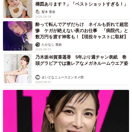
らふみふみ。そのまま横で一緒に寝ています」
構図あります？」「ベストショットすぎる！」
梨木 香奈
2026.08.08
元気で無邪気なまま、少しずつ落ち着きを見せてくれるよ
酔って転んでアザだらけ ネイルも折れて超悲
うになったスイちゃん。その姿に、飼い主さんはこう願い
惨 ケガが絶えない夜のお仕事 「病院代」と
ます。
数万円を渡す神客も！【現役キャストに取材】
たかなし 亜妖
「やんちゃは落ち着いたけど、明るく元気いっぱいなとこ
2026.08.07
乃木坂46賀喜遥香 5年ぶり週チャン表紙 巻
ろは変わっていません。このまま病気や怪我をすることな
頭グラビアでは激レアなメガネルームウエア姿
く、天真爛漫なスイちゃんでいてほしいですね」
まいどなニュースエンタメ部
2026.08.07