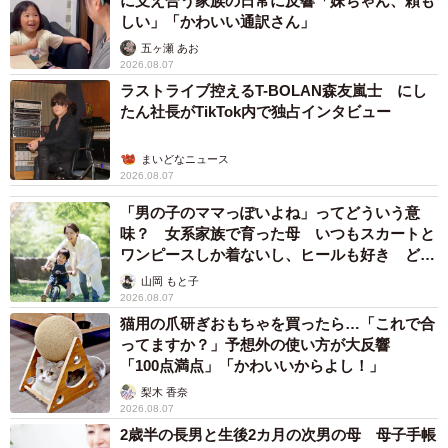
に支え合う家族の日常に反響「妹ちゃん、頼も
しい」「かわいい通訳さん」
五ヶ瀬 あお
2026.08.07
ラストライブ控えるT-BOLAN森友嵐士 にし
たん社長がTikTok内で独占インタビュー
まいどなニュース
2026.08.07
「男の子のママっぽいよね」ってどういう意
味？ 女系家族で育った母 いつもスカートと
ワンピースしか着ないし、ヒールも好き どの
へんが…
山岡 もと子
2026.08.07
猫用の爪研ぎおもちゃを買ったら…「これで合
ってますか？」予想外の使い方が大反響
「100点満点」「かわいいからよし！」
梨木 香奈
2026.08.07
2歳半の長男と生後2カ月の次男の母 母子手帳