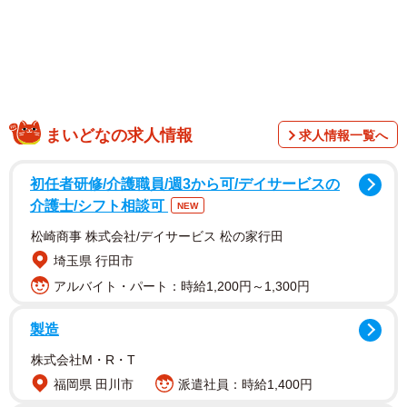
口ひげ模様の子猫に“ひとめぼれ”
まいどなの求人情報
求人情報一覧へ
初任者研修/介護職員/週3から可/デイサービスの
介護士/シフト相談可
NEW
松崎商事 株式会社/デイサービス 松の家行田
埼玉県 行田市
アルバイト・パート：時給1,200円～1,300円
製造
株式会社M・R・T
福岡県 田川市
派遣社員：時給1,400円