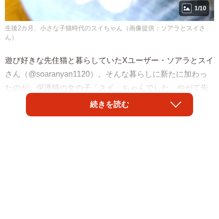
1/10
生後2カ月、小さな子猫時代のスイちゃん（画像提供：ソアラとスイさ
ん）
遊び好きな先住猫と暮らしていたXユーザー・ソアラとスイ
さん（@soaranyan1120）。そんな暮らしに新たに加わっ
たのが、保護猫の女の子「スイ」ちゃんでした。やがて先
住猫ときょうだいのように寄り添う存在へと成長したスイ
続きを読む
ちゃん。家庭にいっそうの笑顔をもたらしてくれた、その
出会いの軌跡とは—。