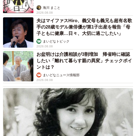
す。
海川 まこと
2026.08.08
「一時期は、別々の部屋で暮らさせたほうがいいのかなと
夫はマイファスHiro、義父母も義兄も超有名歌
手の28歳モデル兼俳優が第1子出産を報告「母
悩んだほどでした。でもスイちゃんが成長して、やんちゃ
子ともに健康…日々、大切に過ごしたい」
が少し落ち着いてきたころから、自然と距離が縮まってい
まいどなトピック
きました」
2026.08.08
お盆明けは介護相談が3割増加 帰省時に確認
したい「離れて暮らす親の異変」チェックポイ
今では追いかけっこやプロレスごっこをしたりして、一緒
ントは？
に遊ぶほど仲良しに。ときには近い距離でくつろぐ姿も見
まいどなニュース情報部
られるようになったそうです。
2026.08.08
“こらーっ！”の毎日から、ふみふみ添い寝へ