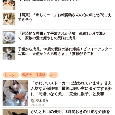
い』と思ったんです」
【写真】「出してー！」お転婆猫さんの心の叫びが聞こえ
こうして2022年9月、生後2カ月半だったスイちゃんは家族
てきそう
の一員になりました。
「経済的な理由」で手放された子猫 生後3カ月で迎え
初日からマイペース全開！おしゃべり娘とのにぎ
て…家族の愛で癒やしの兄猫に成長
やかな毎日
子猫から成長、18歳の愛猫の姿に爆笑！ビフォーアフター
写真に「天使からの男爵さま」「貫禄がでてる」
もふもふ
保護犬・保護猫
ネコ
「かわいいストーカーに追われています」甘え
ん坊な元保護猫 最後は飼い主にダイブする姿
に「間違いなく犬」「完全に親子」と反響
梨木 香奈
2026.08.06
がんと片目の失明、3時間おきの壮絶な介護を