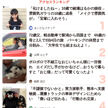
アクセスランキング
「化けましたね～」10歳で綾瀬はるかの娘役→
性格は、先住猫ソアラさんとは正反対。落ち着いたソアラ
雰囲気ガラリの18歳に成長 「メイクで雰囲気
さんに対して、スイちゃんはとにかく活発で、運動神経も
が」「宝塚に入れそう」
抜群。高い場所やテレビの上に登ったりと、最初のうちは
まいどなメディア
大変だったそうです。
72歳父、軽自動車で新潟から四国まで 65歳の
母と2人で3泊4日の旅 パーキングの休憩まで
「登ってほしくない場所には両面テープを貼ったりして対
分刻み… 「大学生でも組まねえよ！」
策しました。猫ってベタベタを嫌がるって聞いたので」
山岡 もと子
そんなスイちゃんの存在は、家の空気も明るく変えていっ
ボロボロで不細工なおじいちゃん猫に一目惚
れ エイズだし手がかかるけど…おうちで暮ら
たといいます。
すと「おじ猫」だって可愛くなったよ！
「とにかく元気なので、家の中が明るくなった気がしま
鶴野 浩己
す。おしゃべりさんで、よくニャーニャー話しかけてくる
「不謹慎でないかと」実力派歌手、熊本へ支援
物資…運搬トラックの車体デザインにためら
んです。女同士でおしゃべりしている感じですね（笑）」
い 「痛いほど伝わる」「行動され立派」
兄猫との距離感、少しずつ近づいて