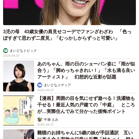
3児の母 43歳女優の肩見せコーデでファンざわざわ 「色っ
ぽすぎて思わず二度見」「むっかしからずっと可愛い」
まいどなトピック
2026.08.07
あのちゃん、雨の日のショーパン姿に「雨が似
合う」「脚めっちゃきれい！」「水も滴る良い
アーティスト」 幻想的な近影が話題
まいどなメディア
2026.08.07
【漫画】周囲の目を気にせず遊べる！洗濯物も
干せる！最近人気の戸建ての「中庭」 ところ
が…実際住んでみて分かった後悔ポイント
中瀬 えみ
2026.08.07
難聴のお姉ちゃんに5歳の妹が手話通訳 互い