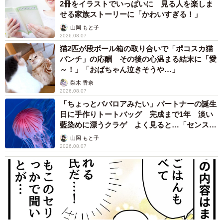
2冊をイラストでいっぱいに 見る人を楽しま
せる家族ストーリーに「かわいすぎる！」
山岡 もと子
2026.08.07
猫2匹が段ボール箱の取り合いで「ポコスカ猫
パンチ」の応酬 その後の心温まる結末に「愛
～！」「おばちゃん泣きそうや…」
梨木 香奈
2026.08.07
「ちょっとババロアみたい」パートナーの誕生
日に手作りトートバッグ 完成まで1年 淡い
藍染めに漂うクラゲ よく見ると…「センスす
ごい」
山岡 もと子
2026.08.07