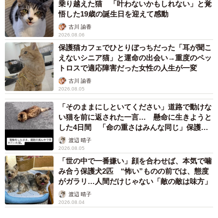
乗り越えた猫 「叶わないかもしれない」と覚
悟した19歳の誕生日を迎えて感動
古川 諭香
2026.08.06
保護猫カフェでひとりぼっちだった「耳が聞こ
えないシニア猫」と運命の出会い→重度のペッ
トロスで適応障害だった女性の人生が一変
3/10
古川 諭香
2026.08.05
生後2カ月、おうちにやって来たスイちゃん（画像提供：ソアラとスイさ
「そのままにしといてください」道路で動けな
ん）
い猫を前に返された一言… 懸命に生きようと
した4日間 「命の重さはみんな同じ」保護団
お迎え初日、スイちゃんは物おじすることなく、堂々とし
体代表の訴え
渡辺 晴子
た様子を見せてくれたそうです。
2026.08.05
「世の中で一番嫌い」顔を合わせば、本気で噛
「怖がることもなく、『ケージの中から出して！』って感
み合う保護犬2匹 “怖い”ものの前では、態度
がガラリ…人間だけじゃない「敵の敵は味方」
じで騒いでいて（笑）。おもちゃなど初めて見るものに目
渡辺 晴子
をまん丸にして、ビックリした表情をしていたのが印象的
2026.08.04
でした」