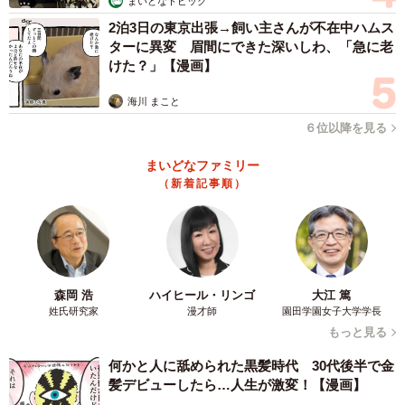
まいどなトピック
2泊3日の東京出張→飼い主さんが不在中ハムス
ターに異変 眉間にできた深いしわ、「急に老
けた？」【漫画】
海川 まこと
６位以降を見る
まいどなファミリー
（新着記事順）
森岡 浩
ハイヒール・リンゴ
大江 篤
4/10
姓氏研究家
漫才師
園田学園女子大学学長
もっと見る
仲良し兄妹になった（左から）先住猫・ソアラさん、スイちゃん（画像
提供：ソアラとスイさん）
何かと人に舐められた黒髪時代 30代後半で金
髪デビューしたら…人生が激変！【漫画】
最初はソアラさんとの相性に少し不安もあったといいま