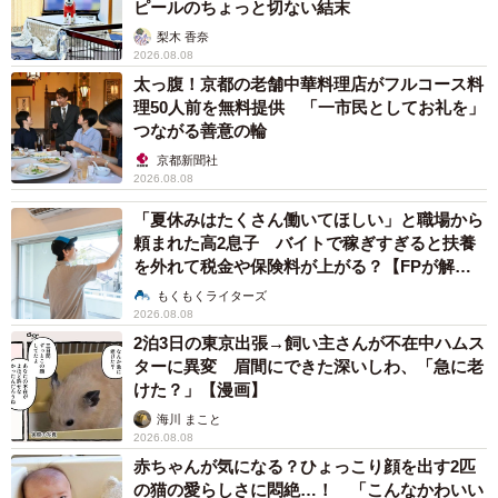
ピールのちょっと切ない結末
梨木 香奈
2歳を迎えたスイちゃん。ゴージャスな被毛が素敵なレディになりました
2026.08.08
（画像提供：ソアラとスイさん）
太っ腹！京都の老舗中華料理店がフルコース料
理50人前を無料提供 「一市民としてお礼を」
現在、スイちゃんは2歳。やんちゃだった子猫時代を思い返
つながる善意の輪
しながら、飼い主さんはその変化をしみじみと感じていま
京都新聞社
す。
2026.08.08
「夏休みはたくさん働いてほしい」と職場から
「お迎えしたころは、体格が3倍あるソアラさんにも飛びか
頼まれた高2息子 バイトで稼ぎすぎると扶養
を外れて税金や保険料が上がる？【FPが解
かっていって、『こらーっ！』って毎日言ってました
説】
もくもくライターズ
（笑）。でも今はやんちゃが落ち着いて、甘えん坊が増し
2026.08.08
ました」
2泊3日の東京出張→飼い主さんが不在中ハムス
ターに異変 眉間にできた深いしわ、「急に老
就寝時には、必ず一緒に布団に入ってくるのが習慣になっ
けた？」【漫画】
ているそうです。
海川 まこと
2026.08.08
赤ちゃんが気になる？ひょっこり顔を出す2匹
「寝るときはいつも付いてきて、喉をゴロゴロ鳴らしなが
の猫の愛らしさに悶絶…！ 「こんなかわいい