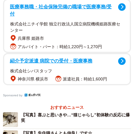
医療事務職・社会保険完備の職場で医療事務/受
付
株式会社ニチイ学館 独立行政法人国立病院機構姫路医療セ
ンター
兵庫県 姫路市
2/10
アルバイト・パート：時給1,220円～1,270円
生後2カ月、新たな猫生をあゆみ始めたスイちゃん（画像提供：ソアラと
スイさん）
紹介予定派遣 病院での受付・医療事務
株式会社シバスタッフ
先住猫のソアラさんが遊び好きだったこともあり、いつか
神奈川県 横浜市
派遣社員：時給1,600円
相性のいい子を迎えたい—そう考えていた飼い主さん。広
めの家に引っ越したことをきっかけに環境が整い、新たな
Sponsored by
家族を迎える決意をしたといいます。
おすすめニュース
「保護猫にしようと決めていたので、里親募集サイトでご
【写真】喜ぶと思いきや…“猫じゃらし”初体験の反応に爆
笑
縁を探し始めました。すると、口ひげとあごひげ模様が特
徴的な子猫に目が留まって…一目惚れ。『この子を迎えた
【写真】先住猫さんとも仲良しです☆