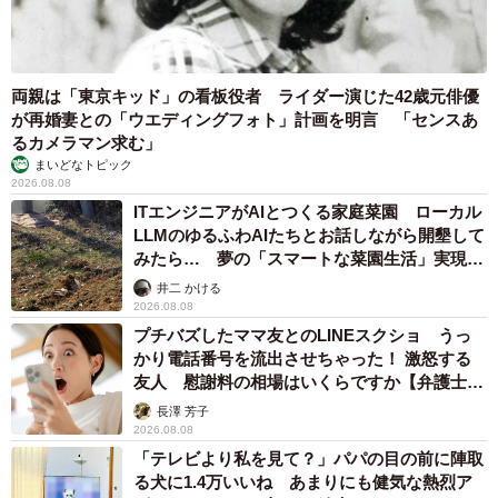
両親は「東京キッド」の看板役者 ライダー演じた42歳元俳優
が再婚妻との「ウエディングフォト」計画を明言 「センスあ
るカメラマン求む」
まいどなトピック
2026.08.08
ITエンジニアがAIとつくる家庭菜園 ローカル
LLMのゆるふわAIたちとお話しながら開墾して
みたら… 夢の「スマートな菜園生活」実現な
るか
井二 かける
2026.08.08
プチバズしたママ友とのLINEスクショ うっ
かり電話番号を流出させちゃった！ 激怒する
友人 慰謝料の相場はいくらですか【弁護士が
解説】
長澤 芳子
2026.08.08
「テレビより私を見て？」パパの目の前に陣取
る犬に1.4万いいね あまりにも健気な熱烈ア
5/10