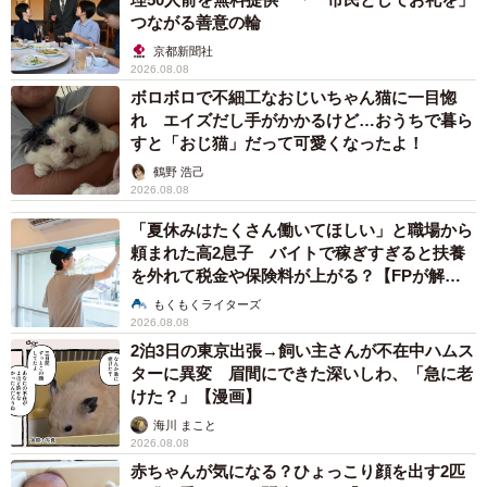
貴重なスリーショット♡ （左奥）ブリちゃん、（中央）シナちゃん（右
つながる善意の輪
奥）トビ子ちゃん（画像提供：tobi8/8さん）
京都新聞社
2026.08.08
今では帰宅すると、玄関まで迎えに来てくれるのはシナち
ボロボロで不細工なおじいちゃん猫に一目惚
ゃんとブリちゃん。トビ子ちゃんはベッドで耳を傾けなが
れ エイズだし手がかかるけど…おうちで暮ら
ら、そっと気配を感じ取っているようです。
すと「おじ猫」だって可愛くなったよ！
鶴野 浩己
「それぞれお迎えした時の事を鮮明に覚えています。3匹と
2026.08.08
もお迎え当日はドキドキソワソワしていましたが、あっと
「夏休みはたくさん働いてほしい」と職場から
いう間にうちに慣れて、今ではすっかりうちの子です。私
頼まれた高2息子 バイトで稼ぎすぎると扶養
を外れて税金や保険料が上がる？【FPが解
たち夫婦にとって猫たちは我が子のように大切で、今では
説】
もくもくライターズ
猫がいない生活は考えられません」
2026.08.08
2泊3日の東京出張→飼い主さんが不在中ハムス
ターに異変 眉間にできた深いしわ、「急に老
けた？」【漫画】
海川 まこと
2026.08.08
赤ちゃんが気になる？ひょっこり顔を出す2匹