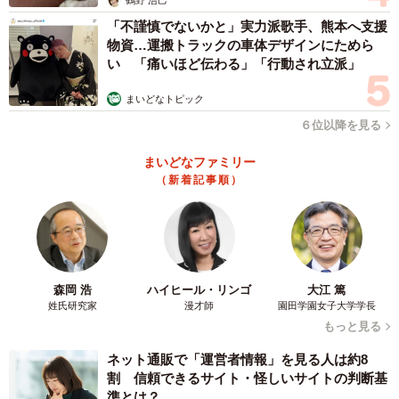
「顔合わせできたのは2カ月後です。初めてシナを自由に歩
「不謹慎でないかと」実力派歌手、熊本へ支援
かせたとき、トビ子と遭遇して、シナが『シャー』って威
物資…運搬トラックの車体デザインにためら
嚇したんです。トビ子はじっと見つめていました」
い 「痛いほど伝わる」「行動され立派」
まいどなトピック
６位以降を見る
まいどなファミリー
（新着記事順）
森岡 浩
ハイヒール・リンゴ
大江 篤
姓氏研究家
漫才師
園田学園女子大学学長
もっと見る
ネット通販で「運営者情報」を見る人は約8
割 信頼できるサイト・怪しいサイトの判断基
準とは？