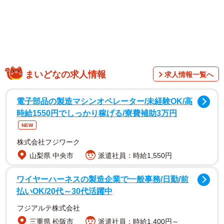
まいどなの求人情報
求人情報一覧へ
電子部品の製造マシンオペレーター/未経験OK/高
川で見つけた泥だらけの子猫
時給1550円でしっかり稼げる/寮費補助3万円
NEW
2023年9月、義姉が犬の散歩中に川で発見したのが、後に
株式会社フジワーク
「シナ」と名づけられる子猫でした。母猫がいるだろうと
山梨県 中央市
派遣社員：時給1,550円
思ってその場を離れたものの、翌日になっても同じ場所に
うずくまってるのを発見。義姉は川に入ってその子を保護
ワイヤーハーネスの製造企業で一般事務/日勤/前
しました。
払いOK/20代～30代活躍中
フジアルテ株式会社
「体は泥だらけで、冷たくなっていたそうです。病院で体
三重県 松阪市
派遣社員：時給1,400円～