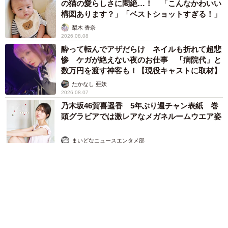
の猫の愛らしさに悶絶…！ 「こんなかわいい
構図あります？」「ベストショットすぎる！」
梨木 香奈
2026.08.08
酔って転んでアザだらけ ネイルも折れて超悲
惨 ケガが絶えない夜のお仕事 「病院代」と
数万円を渡す神客も！【現役キャストに取材】
たかなし 亜妖
2026.08.07
乃木坂46賀喜遥香 5年ぶり週チャン表紙 巻
頭グラビアでは激レアなメガネルームウエア姿
まいどなニュースエンタメ部
2026.08.07