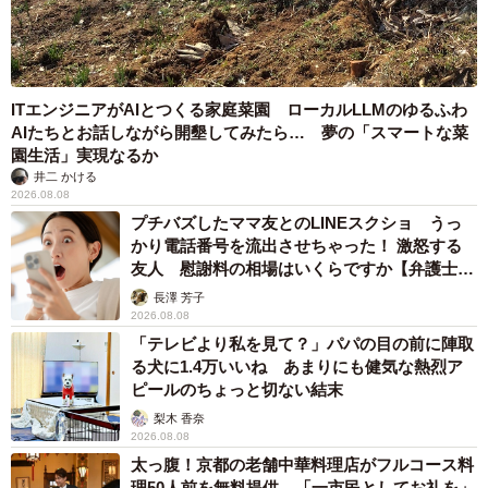
ITエンジニアがAIとつくる家庭菜園 ローカルLLMのゆるふわ
AIたちとお話しながら開墾してみたら… 夢の「スマートな菜
園生活」実現なるか
井二 かける
2026.08.08
プチバズしたママ友とのLINEスクショ うっ
かり電話番号を流出させちゃった！ 激怒する
友人 慰謝料の相場はいくらですか【弁護士が
解説】
長澤 芳子
2026.08.08
「テレビより私を見て？」パパの目の前に陣取
る犬に1.4万いいね あまりにも健気な熱烈ア
ピールのちょっと切ない結末
梨木 香奈
2026.08.08
6/12
太っ腹！京都の老舗中華料理店がフルコース料
理50人前を無料提供 「一市民としてお礼を」