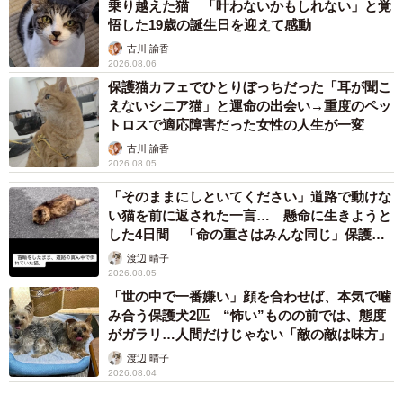
「息をしてるか、ヒヤヒヤして何度も確認しました。病院
乗り越えた猫 「叶わないかもしれない」と覚
悟した19歳の誕生日を迎えて感動
でミルクのあげ方や排泄の仕方を教わってからは、2〜3時
古川 諭香
間おきに世話する日々が始まりました。大変だったけど、
2026.08.06
今では良い思い出です」
保護猫カフェでひとりぼっちだった「耳が聞こ
えないシニア猫」と運命の出会い→重度のペッ
トロスで適応障害だった女性の人生が一変
古川 諭香
2026.08.05
「そのままにしといてください」道路で動けな
い猫を前に返された一言… 懸命に生きようと
した4日間 「命の重さはみんな同じ」保護団
体代表の訴え
渡辺 晴子
2026.08.05
「世の中で一番嫌い」顔を合わせば、本気で噛
み合う保護犬2匹 “怖い”ものの前では、態度
がガラリ…人間だけじゃない「敵の敵は味方」
渡辺 晴子
2026.08.04