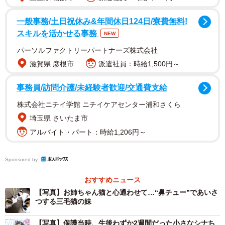
を洗ってもらって、初めて三毛猫だとわかりました。数日
後、うちに来ましたが、まだ予断を許さない状態でした」
一般事務/土日祝休み&年間休日124日/寮費無料!
スキルを活かせる事務
NEW
かかりつけ医からは、覚悟を求められたといいます。
パーソルファクトリーパートナーズ株式会社
滋賀県 彦根市
派遣社員：時給1,500円～
「『このくらいの子猫は生きられない子がいっぱいいるか
ら、もしもの時は自分たちを責めないように』と伝えられ
事務員/訪問介護/未経験者歓迎/交通費支給
て。ああ、子猫を育てるって簡単じゃないんだって、改め
株式会社ニチイ学館 ニチイケアセンター浦和さくら
て思い知らされました」
埼玉県 さいたま市
アルバイト・パート：時給1,206円～
それでも「なんとしても生きてほしい」という気持ちは、
ますます強くなっていきました。
Sponsored by
息をしているか、何度も確かめた初日
おすすめニュース
【写真】お姉ちゃん猫と心通わせて…“鼻チュー”であいさ
つする三毛猫の妹
【写真】保護当時、生後わずか2週間だった小さなシナち