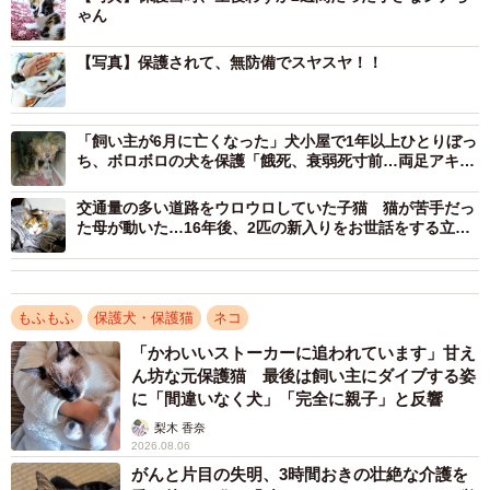
ゃん
【写真】保護されて、無防備でスヤスヤ！！
「飼い主が6月に亡くなった」犬小屋で1年以上ひとりぼっ
ち、ボロボロの犬を保護「餓死、衰弱死寸前…両足アキレ
ス腱も断絶」
交通量の多い道路をウロウロしていた子猫 猫が苦手だっ
た母が動いた…16年後、2匹の新入りをお世話をする立派
な“姉猫”に
2/12
保護されおうちへ…すやすや眠る生後わずか2週間のシナちゃん（画像提
もふもふ
保護犬・保護猫
ネコ
供：tobi8/8さん）
「かわいいストーカーに追われています」甘え
親戚の家へ迎えに行ったとき、シナちゃんはぐっすり眠っ
ん坊な元保護猫 最後は飼い主にダイブする姿
に「間違いなく犬」「完全に親子」と反響
ていました。手のひらよりも小さな体に、飼い主さんは不
梨木 香奈
安を抑えられなかったそうです。
2026.08.06
がんと片目の失明、3時間おきの壮絶な介護を