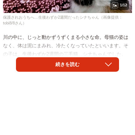
1/12
保護されおうちへ…生後わずか2週間だったシナちゃん（画像提供：
tobi8/8さん）
川の中に、じっと動かずうずくまる小さな命。母猫の姿は
なく、体は泥にまみれ、冷たくなっていたといいます。そ
の子は、生後わずか2週間の三毛猫、シナちゃんでした。
続きを読む
保護されたとき、「このサイズの子は生きられない子も多
い」と言われた命。それでも、ミルクと排泄の世話を2〜3
時間おきに続け、愛情を注ぎながら日々を重ねてきた飼い
主のXユーザー・tobi8/8さん（@8_tobi8）。この出会い
が、家族の時間と絆を大きく変えていくことになります。