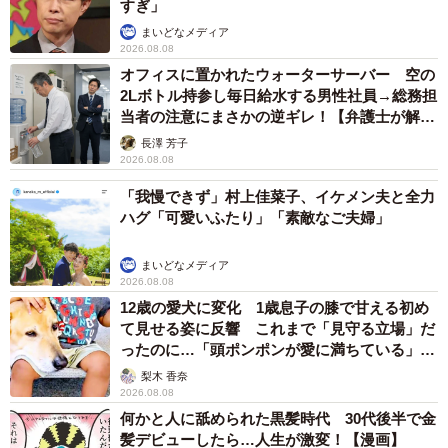
すぎ」
まいどなメディア
2026.08.08
オフィスに置かれたウォーターサーバー 空の
2Lボトル持参し毎日給水する男性社員→総務担
当者の注意にまさかの逆ギレ！【弁護士が解
説】
長澤 芳子
2026.08.08
「我慢できず」村上佳菜子、イケメン夫と全力
5/12
ハグ「可愛いふたり」「素敵なご夫婦」
仲良し三毛猫姉妹♡ 寄り添ってくつろぐ（奥）トビ子ちゃん（手前）シ
ナちゃん（画像提供：tobi8/8さん）
まいどなメディア
2026.08.08
12歳の愛犬に変化 1歳息子の膝で甘える初め
シナちゃんは、現在1歳。今ではすっかり家族の一員として
て見せる姿に反響 これまで「見守る立場」だ
暮らしています。朝5時、家の中で最初に動くのは先住猫の
ったのに…「頭ポンポンが愛に満ちている」
トビ子ちゃん。その声に反応して、眠たそうにしているシ
「尊…」
梨木 香奈
ナちゃんとブリちゃんも起きて、飼い主さんの後をついて
2026.08.08
何かと人に舐められた黒髪時代 30代後半で金
くるそうです。
髪デビューしたら…人生が激変！【漫画】