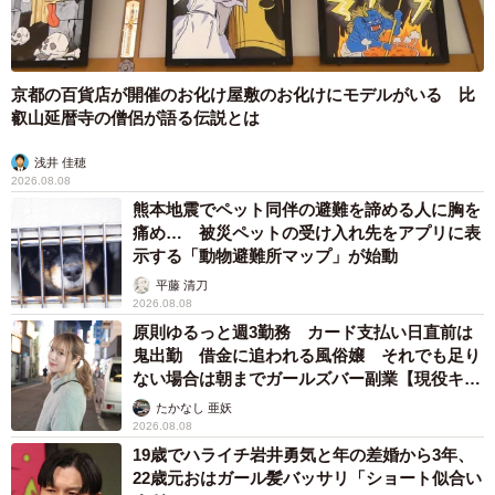
2024年には3匹目の猫・ブリちゃんも加わり、シナちゃん
にとっては年の近い良き遊び相手となっています。
京都の百貨店が開催のお化け屋敷のお化けにモデルがいる 比
「毎日追いかけっこをして遊んでいます。ときどき猫パン
叡山延暦寺の僧侶が語る伝説とは
チ対決もしますが、お互い楽しそうなんです」
浅井 佳穂
2026.08.08
小さな体でよく生きた “気遣い屋”で甘えん坊な
熊本地震でペット同伴の避難を諦める人に胸を
三毛猫
痛め… 被災ペットの受け入れ先をアプリに表
示する「動物避難所マップ」が始動
平藤 清刀
2026.08.08
原則ゆるっと週3勤務 カード支払い日直前は
鬼出勤 借金に追われる風俗嬢 それでも足り
ない場合は朝までガールズバー副業【現役キャ
ストに取材】
たかなし 亜妖
2026.08.08
19歳でハライチ岩井勇気と年の差婚から3年、
22歳元おはガール髪バッサリ「ショート似合い