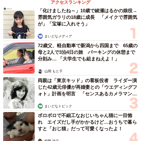
アクセスランキング
「化けましたね～」10歳で綾瀬はるかの娘役→
雰囲気ガラリの18歳に成長 「メイクで雰囲気
が」「宝塚に入れそう」
3/12
まいどなメディア
保護され家族に…飼い主さんを見つめる生後わずか2週間のシナちゃん
（画像提供：tobi8/8さん）
72歳父、軽自動車で新潟から四国まで 65歳の
母と2人で3泊4日の旅 パーキングの休憩まで
家では段ボールとケージの中で様子を見ながら、ミルクを
分刻み… 「大学生でも組まねえよ！」
用意しました。最初はなかなか飲んでくれませんでした
山岡 もと子
が、次第に呼吸が合ってきたのか、少しずつスムーズに飲
両親は「東京キッド」の看板役者 ライダー演
めるようになったそうです。
じた42歳元俳優が再婚妻との「ウエディングフ
ォト」計画を明言 「センスあるカメラマン求
む」
先住猫のトビ子ちゃん（現在16歳）は、当初シナちゃんが
まいどなトピック
小さすぎて猫と認識できなかったようです。さらに、シナ
ボロボロで不細工なおじいちゃん猫に一目惚
ちゃんはノミダニ、猫カビ、寄生虫と複数の健康トラブル
れ エイズだし手がかかるけど…おうちで暮ら
を抱えていたため、しばらくは隔離生活が続きました。
すと「おじ猫」だって可愛くなったよ！
鶴野 浩己