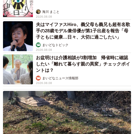
性格はお転婆で甘えん坊、けれど実はとても気遣いのでき
海川 まこと
る子。
2026.08.08
夫はマイファスHiro、義父母も義兄も超有名歌
手の28歳モデル兼俳優が第1子出産を報告「母
「トビ子やブリが爪切りタイムで捕まっていると、シナが
子ともに健康…日々、大切に過ごしたい」
心配そうに駆け寄ってきます。小さい体で、よくあんなに
まいどなトピック
たくさんの病気を乗り越えてきたなって思います」
2026.08.08
お盆明けは介護相談が3割増加 帰省時に確認
したい「離れて暮らす親の異変」チェックポイ
ノミダニや寄生虫による嘔吐・下痢、猫カビで顔まわりや
ントは？
足の毛が固まってしまったこともあり、毎日お風呂に入れ
まいどなニュース情報部
て体を洗っていた時期もあったといいます。
2026.08.08
「それでも、元気を取り戻してくれた。ほんとうに強い子
です」