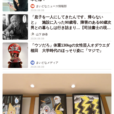
まいどなニュース情報部
2026.08.08
「息子を一人にしてきたんです、帰らない
と」 施設に入った90歳母、障害のある60歳次
男との暮らしは行き詰まり…【司法書士の現場
から】
山下 静香
2026.08.08
「ウソだろ」体重130kgの女性芸人オダウエダ
植田 大学時代のほっそり姿に「マジで」
4/12
まいどなメディア
2026.08.08
保護当初、おうちにやって来た子猫のシナちゃんを見つめる先住猫のト
ビ子ちゃん（画像提供：tobi8/8さん）
その後もシナちゃんはトビ子ちゃんの後をついて回って嫌
がられながらも、少しずつ関係を築いていきました。今で
は隣に来ても逃げられることなく、優しく見守ってもらえ
るようになったのです。