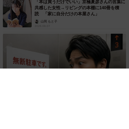
「本は買うだけでいい」京極夏彦さんの言葉に
共感した女性→リビングの本棚に140冊を積
読 「家に自分だけの本屋さん」
山岡 もと子
2026.08.07
友人のマンション敷地内に度々車を停めていたら…注意の貼り
紙でナンバーをさらされました【弁護士が解説】
長澤 芳子
2026.08.07