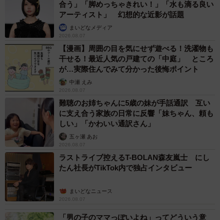
合う」「脚めっちゃきれい！」「水も滴る良い
アーティスト」 幻想的な近影が話題
まいどなメディア
2026.08.07
【漫画】周囲の目を気にせず遊べる！洗濯物も
干せる！最近人気の戸建ての「中庭」 ところ
が…実際住んでみて分かった後悔ポイント
中瀬 えみ
2026.08.07
難聴のお姉ちゃんに5歳の妹が手話通訳 互い
に支え合う家族の日常に反響「妹ちゃん、頼も
しい」「かわいい通訳さん」
五ヶ瀬 あお
2026.08.07
ラストライブ控えるT-BOLAN森友嵐士 にし
たん社長がTikTok内で独占インタビュー
まいどなニュース
2026.08.07
「男の子のママっぽいよね」ってどういう意