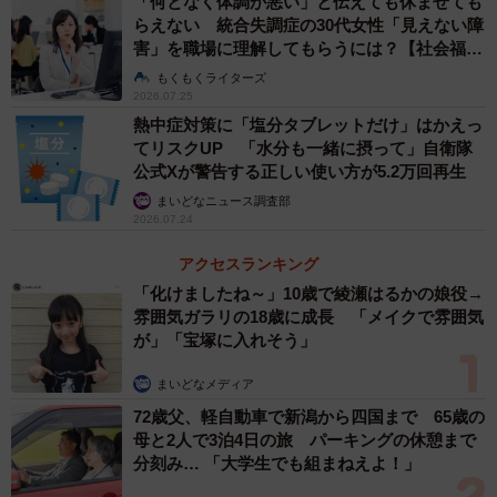
「何となく体調が悪い」と伝えても休ませても
らえない 統合失調症の30代女性「見えない障
害」を職場に理解してもらうには？【社会福祉
士が解説】
もくもくライターズ
2026.07.25
熱中症対策に「塩分タブレットだけ」はかえっ
てリスクUP 「水分も一緒に摂って」自衛隊
公式Xが警告する正しい使い方が5.2万回再生
まいどなニュース調査部
2026.07.24
アクセスランキング
「化けましたね～」10歳で綾瀬はるかの娘役→
雰囲気ガラリの18歳に成長 「メイクで雰囲気
が」「宝塚に入れそう」
まいどなメディア
72歳父、軽自動車で新潟から四国まで 65歳の
母と2人で3泊4日の旅 パーキングの休憩まで
分刻み… 「大学生でも組まねえよ！」