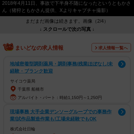
2018年4月11日、事故で下半身不随になったというともかさ
ん（猪狩ともかさん提供、Xよりキャプチャ撮影）
まだまだ画像は続きます。画像（2/4）
↓ スクロールで次の写真 ↓
まいどなの求人情報
求人情報一覧へ
地域密着型調剤薬局・調剤事務/残業ほぼなし/未
経験・ブランク歓迎
サイコウ薬局
千葉県 船橋市
アルバイト・パート：時給1,150円～1,250円
現場事務 大手企業デンソーグループでの事務作
業!試作品製造作業も!工場未経験でもOK
株式会社日輪