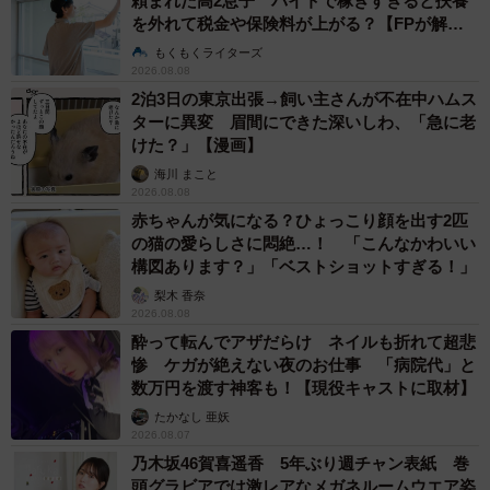
頼まれた高2息子 バイトで稼ぎすぎると扶養
を外れて税金や保険料が上がる？【FPが解
説】
もくもくライターズ
2026.08.08
2泊3日の東京出張→飼い主さんが不在中ハムス
ターに異変 眉間にできた深いしわ、「急に老
けた？」【漫画】
海川 まこと
2026.08.08
赤ちゃんが気になる？ひょっこり顔を出す2匹
の猫の愛らしさに悶絶…！ 「こんなかわいい
構図あります？」「ベストショットすぎる！」
梨木 香奈
2026.08.08
酔って転んでアザだらけ ネイルも折れて超悲
惨 ケガが絶えない夜のお仕事 「病院代」と
数万円を渡す神客も！【現役キャストに取材】
たかなし 亜妖
2026.08.07
乃木坂46賀喜遥香 5年ぶり週チャン表紙 巻
頭グラビアでは激レアなメガネルームウエア姿