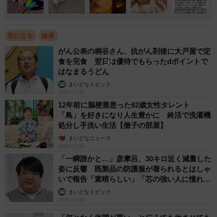
気になる
健康
がん公表の桐谷さん、抗がん剤後に大戸屋で定
食を完食 翌日は優待でもらったdポイントで
はなまるうどん
まいどなトピック
2026.07.30
12年前に脳梗塞患った62歳女性タレント
「鳥」を好きになり人生豊かに 終活で洗濯機
処分し手洗い生活【徹子の部屋】
まいどなニュース
2026.07.30
「一瞬誰かと…」彦摩呂、30キロ近く減量した
姿に反響 既製品の防護服が着られるとはしゃ
いで報告「素晴らしい」「芯の強い人に憧れま
す」
まいどなトピック
2026.07.29