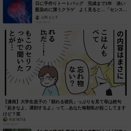
日に手作りトートバッグ 完成まで1年 淡い
藍染めに漂うクラゲ よく見ると…「センスす
ごい」
山岡 もと子
2026.08.07
【漫画】大学生息子の「頼れる彼氏」っぷりを見て母は絶句
「起きなよ、遅刻するよ」って…あなた毎朝私が起こしてます
けど？笑
松波 穂乃圭
2026.08.07