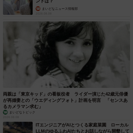
ントは？
まいどなニュース情報部
2026.08.08
両親は「東京キッド」の看板役者 ライダー演じた42歳元俳優
が再婚妻との「ウエディングフォト」計画を明言 「センスあ
るカメラマン求む」
まいどなトピック
2026.08.08
ITエンジニアがAIとつくる家庭菜園 ローカル
LLMのゆるふわAIたちとお話しながら開墾して