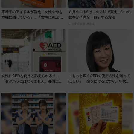
車椅子のアイドルが訴え「女性の命を
８月のロト6はこの方法で買え!!６つの
危機に晒している」←「女性にAEDを
数字が『完全一致』する方法
使うのはリ...
PR(株式会社MURA)
女性にAEDを使うと訴えられる？→
「もっと広くAEDの使用方法を知って
「セクハラにはなりません」弁護士と
ほしい」 命を助けるはずが…年代に
医師が明快に...
よって違う...