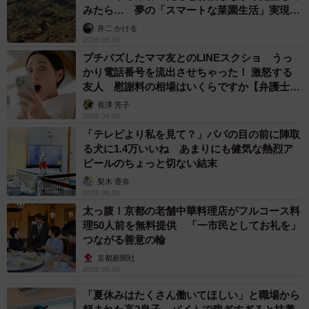
みたら… 夢の「スマートな菜園生活」実現な
るか
井二 かける
2026.08.08
プチバズしたママ友とのLINEスクショ うっ
かり電話番号を流出させちゃった！ 激怒する
友人 慰謝料の相場はいくらですか【弁護士が
解説】
長澤 芳子
2026.08.08
「テレビより私を見て？」パパの目の前に陣取
る犬に1.4万いいね あまりにも健気な熱烈ア
ピールのちょっと切ない結末
梨木 香奈
2026.08.08
太っ腹！京都の老舗中華料理店がフルコース料
理50人前を無料提供 「一市民としてお礼を」
つながる善意の輪
京都新聞社
2026.08.08
「夏休みはたくさん働いてほしい」と職場から