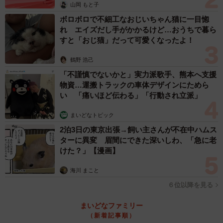
山岡 もと子
ボロボロで不細工なおじいちゃん猫に一目惚
れ エイズだし手がかかるけど…おうちで暮ら
すと「おじ猫」だって可愛くなったよ！
鶴野 浩己
「不謹慎でないかと」実力派歌手、熊本へ支援
物資…運搬トラックの車体デザインにためら
い 「痛いほど伝わる」「行動され立派」
まいどなトピック
2泊3日の東京出張→飼い主さんが不在中ハムス
ターに異変 眉間にできた深いしわ、「急に老
けた？」【漫画】
海川 まこと
６位以降を見る
まいどなファミリー
（新着記事順）