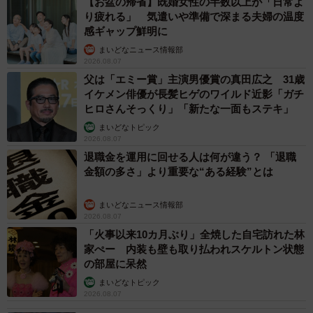
【お盆の帰省】既婚女性の半数以上が「日常よ
り疲れる」 気遣いや準備で深まる夫婦の温度
感ギャップ鮮明に
まいどなニュース情報部
2026.08.07
父は「エミー賞」主演男優賞の真田広之 31歳
イケメン俳優が長髪ヒゲのワイルド近影「ガチ
ヒロさんそっくり」「新たな一面もステキ」
まいどなトピック
2026.08.07
退職金を運用に回せる人は何が違う？ 「退職
金額の多さ」より重要な“ある経験”とは
まいどなニュース情報部
2026.08.07
「火事以来10カ月ぶり」全焼した自宅訪れた林
家ぺー 内装も壁も取り払われスケルトン状態
の部屋に呆然
まいどなトピック
2026.08.07