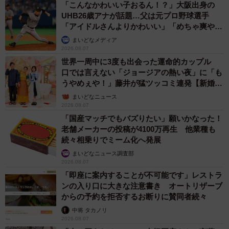
「こんなかわいい子おるん！？」大阪出身の
UHB26歳アナが話題…父は元プロ野球選手
「アイドルさんよりかわいい」「めちゃ爽や
か」
まいどなメディア
2026.08.07
世界一周中に3度も出会った運命的カップル
口では言えない「ジョージアの熱い夜」に「も
うやめぇや！」藤井が猛ツッコミ連発【新婚さ
ん】
まいどなニュース
2026.08.07
「国産マッチでもバズりたい」願いかなった！
老舗メーカーの投稿が4100万再生 他業種も
続々相乗りでミーム化へ発展
まいどなニュース調査部
2026.08.07
「即座に案内することが不可能です」レストラ
ンの入り口に大きな注意書き オートリザーブ
からの予約を拒否するお断りに賛同者続々
中将 タカノリ
2026.08.07