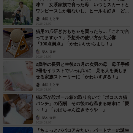
味？ 女系家族で育った母 いつもスカートと
ワンピースしか着ないし、ヒールも好き どの
へんが…
山岡 もと子
2026.08.07
猫用の爪研ぎおもちゃを買ったら…「これで合
ってますか？」予想外の使い方が大反響
「100点満点」「かわいいからよし！」
梨木 香奈
2026.08.07
2歳半の長男と生後2カ月の次男の母 母子手帳
2冊をイラストでいっぱいに 見る人を楽しま
せる家族ストーリーに「かわいすぎる！」
山岡 もと子
2026.08.07
猫2匹が段ボール箱の取り合いで「ポコスカ猫
パンチ」の応酬 その後の心温まる結末に「愛
～！」「おばちゃん泣きそうや…」
梨木 香奈
2026.08.07
「ちょっとババロアみたい」パートナーの誕生