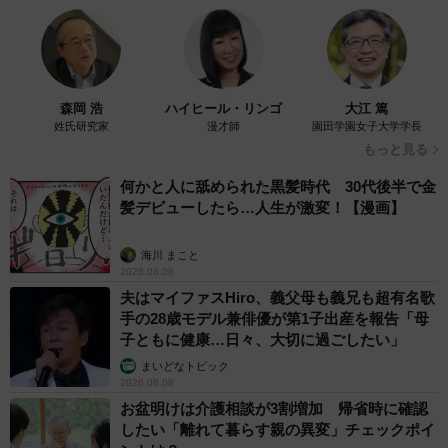
森岡 浩
ハイヒール・リンゴ
大江 篤
姓氏研究家
漫才師
園田学園女子大学学長
もっと見る
何かと人に舐められた黒髪時代 30代後半で金
髪デビューしたら…人生が激変！【漫画】
海川 まこと
2026.08.08
夫はマイファスHiro、義父母も義兄も超有名歌
手の28歳モデル兼俳優が第1子出産を報告「母
子ともに健康…日々、大切に過ごしたい」
まいどなトピック
2026.08.08
お盆明けは介護相談が3割増加 帰省時に確認
したい「離れて暮らす親の異変」チェックポイ