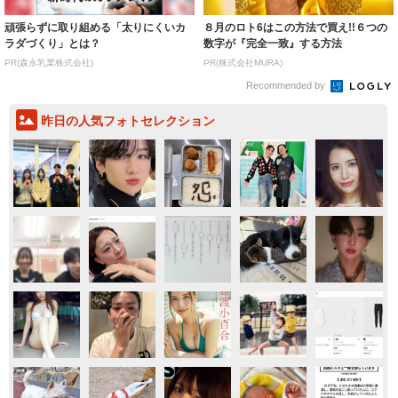
頑張らずに取り組める「太りにくいカ
８月のロト6はこの方法で買え!!６つの
ラダづくり」とは？
数字が『完全一致』する方法
PR(森永乳業株式会社)
PR(株式会社MURA)
Recommended by
昨日の人気フォトセレクション