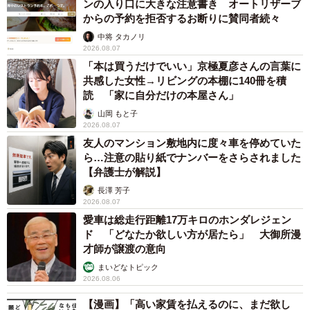
ンの入り口に大きな注意書き オートリザーブ
からの予約を拒否するお断りに賛同者続々
中将 タカノリ
2026.08.07
「本は買うだけでいい」京極夏彦さんの言葉に
共感した女性→リビングの本棚に140冊を積
読 「家に自分だけの本屋さん」
山岡 もと子
2026.08.07
友人のマンション敷地内に度々車を停めていた
ら…注意の貼り紙でナンバーをさらされました
【弁護士が解説】
長澤 芳子
2026.08.07
愛車は総走行距離17万キロのホンダレジェン
ド 「どなたか欲しい方が居たら」 大御所漫
才師が譲渡の意向
まいどなトピック
2026.08.06
【漫画】「高い家賃を払えるのに、まだ欲し