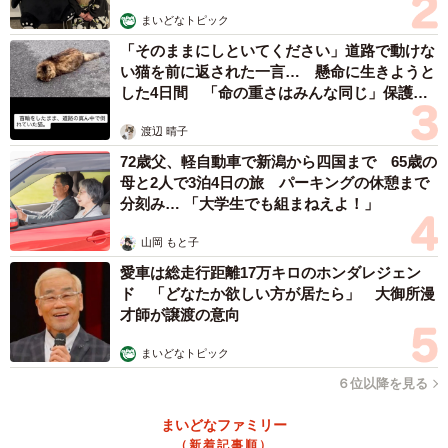
まいどなトピック
「そのままにしといてください」道路で動けな
い猫を前に返された一言… 懸命に生きようと
した4日間 「命の重さはみんな同じ」保護団
体代表の訴え
渡辺 晴子
72歳父、軽自動車で新潟から四国まで 65歳の
母と2人で3泊4日の旅 パーキングの休憩まで
分刻み… 「大学生でも組まねえよ！」
山岡 もと子
愛車は総走行距離17万キロのホンダレジェン
ド 「どなたか欲しい方が居たら」 大御所漫
才師が譲渡の意向
まいどなトピック
６位以降を見る
まいどなファミリー
（新着記事順）