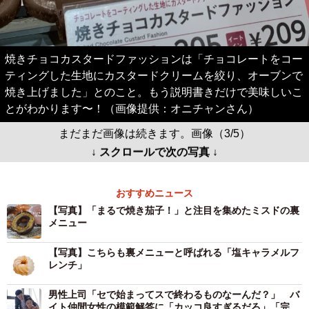
焼きチョコカスタードファッションは「チョコレートをコー
ティングした生地にカスタードクリームを絞り、オーブンで
焼き上げました」とのこと。もう説明書きだけで美味しいこ
とがわかります〜！（画像提供：オニチャンさん）
まだまだ画像は続きます。画像（3/5）
↓ スクロールで次の写真 ↓
おすすめニュース
【写真】「まるで焼き茄子！」と注目を集めたミスドの裏
メニュー
【写真】こちらも裏メニューと呼ばれる「塩キャラメルフ
レンチ」
男性上司「セで始まってスで終わるものなーんだ？」 バ
イト仲間女性の模範解答に「カッコ良すぎるだろ」「完璧