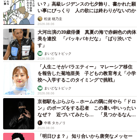
い？」高級レジデンスの七夕飾り、書かれた願
い事にびっくり 人の欲には終わりがないのか
松波 穂乃圭
2026.08.06
大河出演の39歳俳優 真夏の海で赤銅色の肉体
美を連投 「バッキバキだな」「ばり渋いで
す」
まいどなトピック
2026.08.06
「人生こそがバラエティー」 マレーシア移住
を報告した菊地亜美 子どもの教育考え「小学
校へ入学するこのタイミングで挑戦」
まいどなトピック
2026.08.06
京都駅をぶらぶら→ホームの隅に何やら「ドロ
ン」のポーズをする忍者 この暑い中いったい
なぜ？ 近づいてみたら… 「見つかるなんて
未熟」
中将 タカノリ
2026.08.06
「明日ひま？」 知り合いから唐突なメッセー