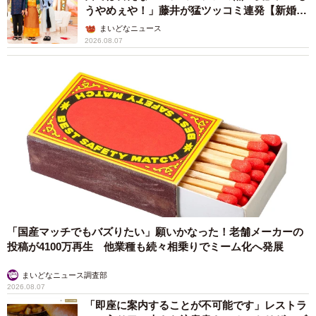
うやめぇや！」藤井が猛ツッコミ連発【新婚さ
ん】
まいどなニュース
2026.08.07
「国産マッチでもバズりたい」願いかなった！老舗メーカーの
投稿が4100万再生 他業種も続々相乗りでミーム化へ発展
まいどなニュース調査部
2026.08.07
「即座に案内することが不可能です」レストラ