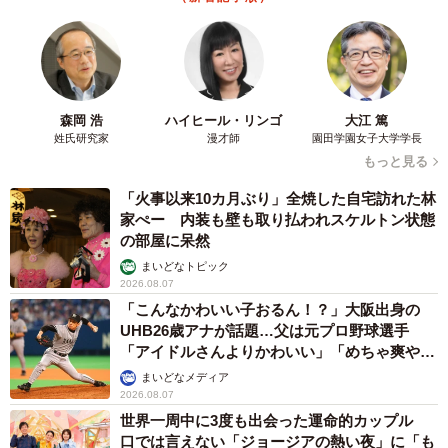
森岡 浩
ハイヒール・リンゴ
大江 篤
姓氏研究家
漫才師
園田学園女子大学学長
もっと見る
「火事以来10カ月ぶり」全焼した自宅訪れた林
家ぺー 内装も壁も取り払われスケルトン状態
の部屋に呆然
まいどなトピック
2026.08.07
「こんなかわいい子おるん！？」大阪出身の
UHB26歳アナが話題…父は元プロ野球選手
「アイドルさんよりかわいい」「めちゃ爽や
か」
まいどなメディア
2026.08.07
世界一周中に3度も出会った運命的カップル
口では言えない「ジョージアの熱い夜」に「も