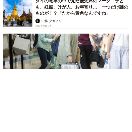
タイの電車の中で見た優先席のマーク 子ど
も、妊娠、けが人、お年寄り… 一つだけ謎の
ものが！？「だから黄色なんですね」
中将 タカノリ
2026.08.06
【物価高が直撃】お盆帰省「予定なし」が約半数 新幹線・高
速バスの「使い分け」が鮮明に
まいどなニュース情報部
2026.08.06