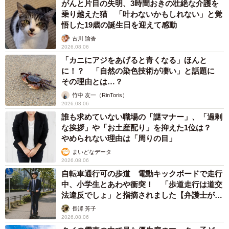
がんと片目の失明、3時間おきの壮絶な介護を
乗り越えた猫 「叶わないかもしれない」と覚
悟した19歳の誕生日を迎えて感動
古川 諭香
2026.08.06
「カニにアジをあげると青くなる」ほんと
に！？ 「自然の染色技術が凄い」と話題に
その理由とは…？
竹中 友一（RinToris）
2026.08.06
誰も求めていない職場の「謎マナー」、「過剰
な挨拶」や「お土産配り」を抑えた1位は？
やめられない理由は「周りの目」
まいどなデータ
2026.08.06
自転車通行可の歩道 電動キックボードで走行
中、小学生とあわや衝突！ 「歩道走行は道交
法違反でしょ」と指摘されました【弁護士が解
説】
長澤 芳子
2026.08.06