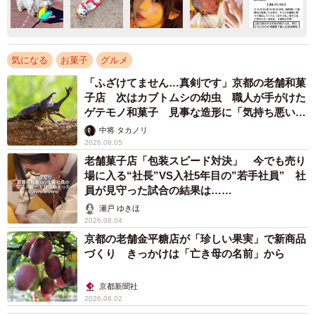
気になる
お菓子
グルメ
「ふざけてません…真剣です」京都の老舗和菓
子店 次はカブトムシの幼虫 職人が手がけた
ゲテモノ和菓子 見事な造形に「気持ち悪いく
らいリアル」
中将 タカノリ
2026.08.05
老舗菓子店「包装スピード対決」 今でも売り
場に入る“社長”VS入社5年目の”若手社員” 社
員が見守った試合の結果は……
瀬戸 ゆきほ
2026.08.04
京都の老舗金平糖店が「珍しい果実」で新商品
づくり きっかけは「亡き母の名前」から
京都新聞社
2026.08.02