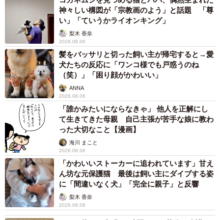
神々しい構図が「宗教画のよう」と話題 「尊
い」「ていうかライオンキング」
梨木 香奈
2026.08.06
髪をバッサリと切った飼い主が帰宅すると→愛
犬たちの反応に「ワンコ様でも戸惑うのね
（笑）」「困り顔がかわいい」
ANNA
2026.08.06
「誰かみたいにならなきゃ」 他人を正解にし
て生きてきた母親 自己主張が苦手な娘に教わ
った大切なこと【漫画】
海川 まこと
2026.08.06
「かわいいストーカーに追われています」甘え
ん坊な元保護猫 最後は飼い主にダイブする姿
に「間違いなく犬」「完全に親子」と反響
梨木 香奈
2026.08.06