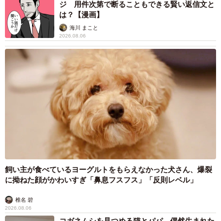
ジ 用件次第で断ることもできる賢い返信文と
は？【漫画】
海川 まこと
2026.08.06
飼い主が食べているヨーグルトをもらえなかった犬さん、爆裂
に拗ねた顔がかわいすぎ「鼻息フスフス」「反則レベル」
椎名 碧
2026.08.06
コガネムシを見つめる猫とパパ、偶然生まれた