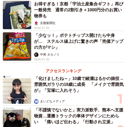
お得すぎる！京都「宇治土産集合ギフト」再び
一般発売 通常の2割引き＋1000円分のお買い
物券も
京都新聞社
2026.07.30
「少なッ！」ポテトチップス開けたら中身
が… ステルス値上げに驚きの声「売価アップ
の方がマシ」
中将 タカノリ
2026.07.30
アクセスランキング
「化けましたね～」10歳で綾瀬はるかの娘役→
雰囲気ガラリの18歳に成長 「メイクで雰囲気
が」「宝塚に入れそう」
まいどなメディア
「不謹慎でないかと」実力派歌手、熊本へ支援
物資…運搬トラックの車体デザインにためら
い 「痛いほど伝わる」「行動され立派」