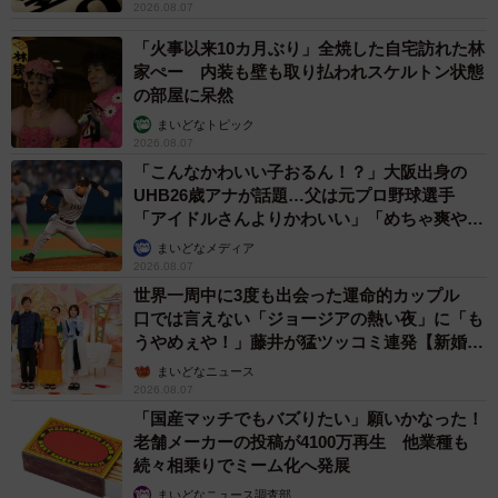
2026.08.07
「火事以来10カ月ぶり」全焼した自宅訪れた林
家ぺー 内装も壁も取り払われスケルトン状態
の部屋に呆然
まいどなトピック
2026.08.07
「こんなかわいい子おるん！？」大阪出身の
UHB26歳アナが話題…父は元プロ野球選手
「アイドルさんよりかわいい」「めちゃ爽や
か」
まいどなメディア
2026.08.07
世界一周中に3度も出会った運命的カップル
口では言えない「ジョージアの熱い夜」に「も
うやめぇや！」藤井が猛ツッコミ連発【新婚さ
ん】
まいどなニュース
2026.08.07
「国産マッチでもバズりたい」願いかなった！
老舗メーカーの投稿が4100万再生 他業種も
続々相乗りでミーム化へ発展
まいどなニュース調査部