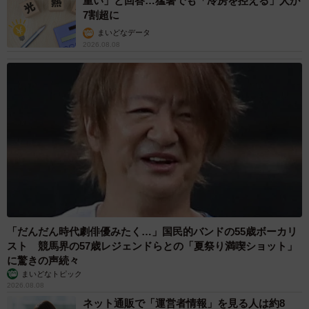
重い」と回答…猛暑でも「冷房を控える」人が
7割超に
まいどなデータ
2026.08.08
「だんだん時代劇俳優みたく…」国民的バンドの55歳ボーカリ
スト 競馬界の57歳レジェンドらとの「夏祭り満喫ショット」
に驚きの声続々
まいどなトピック
2026.08.08
ネット通販で「運営者情報」を見る人は約8