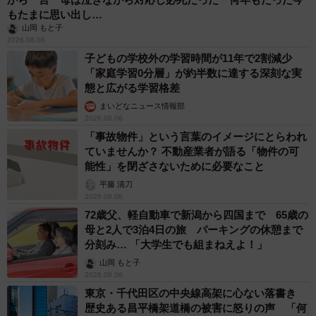
もたまに思い出し…
山岡 もと子
2026.08.06
子どもの学校外の学習時間が11年で2割減少
「家庭学習0分層」が約半数に達する深刻な実
態と広がる学習格差
まいどなニュース情報部
2026.08.06
「事故物件」という言葉のイメージにとらわれ
ていませんか？ 不動産業者が語る「物件の可
能性」を閉ざさないために必要なこと
平藤 清刀
2026.08.06
72歳父、軽自動車で新潟から四国まで 65歳の
母と2人で3泊4日の旅 パーキングの休憩まで
分刻み… 「大学生でも組まねえよ！」
山岡 もと子
2026.08.06
東京・千代田区の中央線高架に心ない落書き
歴史ある昌平橋架道橋の被害に怒りの声 「何