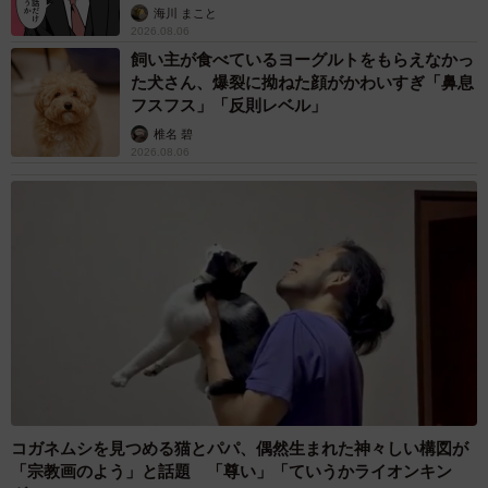
海川 まこと
2026.08.06
飼い主が食べているヨーグルトをもらえなかっ
た犬さん、爆裂に拗ねた顔がかわいすぎ「鼻息
フスフス」「反則レベル」
椎名 碧
2026.08.06
コガネムシを見つめる猫とパパ、偶然生まれた神々しい構図が
「宗教画のよう」と話題 「尊い」「ていうかライオンキン