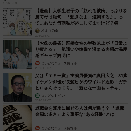
2026.08.07
【漫画】大学生息子の「頼れる彼氏」っぷりを
見て母は絶句 「起きなよ、遅刻するよ」っ
て…あなた毎朝私が起こしてますけど？笑
松波 穂乃圭
2026.08.07
【お盆の帰省】既婚女性の半数以上が「日常よ
り疲れる」 気遣いや準備で深まる夫婦の温度
感ギャップ鮮明に
まいどなニュース情報部
2026.08.07
父は「エミー賞」主演男優賞の真田広之 31歳
イケメン俳優が長髪ヒゲのワイルド近影「ガチ
ヒロさんそっくり」「新たな一面もステキ」
まいどなトピック
2026.08.07
退職金を運用に回せる人は何が違う？ 「退職
金額の多さ」より重要な“ある経験”とは
まいどなニュース情報部