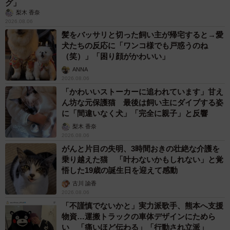
グ」
梨木 香奈
2026.08.06
髪をバッサリと切った飼い主が帰宅すると→愛
犬たちの反応に「ワンコ様でも戸惑うのね
（笑）」「困り顔がかわいい」
ANNA
2026.08.06
「かわいいストーカーに追われています」甘え
ん坊な元保護猫 最後は飼い主にダイブする姿
に「間違いなく犬」「完全に親子」と反響
梨木 香奈
2026.08.06
がんと片目の失明、3時間おきの壮絶な介護を
乗り越えた猫 「叶わないかもしれない」と覚
悟した19歳の誕生日を迎えて感動
古川 諭香
2026.08.06
「不謹慎でないかと」実力派歌手、熊本へ支援
物資…運搬トラックの車体デザインにためら
い 「痛いほど伝わる」「行動され立派」