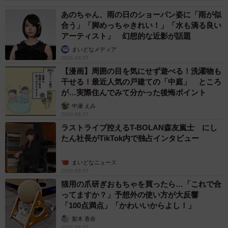
あのちゃん、雨の日のショーパン姿に「雨が似
合う」「脚めっちゃきれい！」「水も滴る良い
アーティスト」 幻想的な近影が話題
まいどなメディア
2026.08.07
【漫画】周囲の目を気にせず遊べる！洗濯物も
干せる！最近人気の戸建ての「中庭」 ところ
が…実際住んでみて分かった後悔ポイント
中瀬 えみ
2026.08.07
ラストライブ控えるT-BOLAN森友嵐士 にし
たん社長がTikTok内で独占インタビュー
まいどなニュース
2026.08.07
猫用の爪研ぎおもちゃを買ったら…「これで合
ってますか？」予想外の使い方が大反響
「100点満点」「かわいいからよし！」
梨木 香奈
2026.08.07