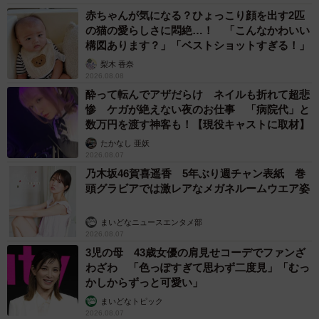
赤ちゃんが気になる？ひょっこり顔を出す2匹
の猫の愛らしさに悶絶…！ 「こんなかわいい
構図あります？」「ベストショットすぎる！」
梨木 香奈
2026.08.08
酔って転んでアザだらけ ネイルも折れて超悲
惨 ケガが絶えない夜のお仕事 「病院代」と
数万円を渡す神客も！【現役キャストに取材】
たかなし 亜妖
2026.08.07
乃木坂46賀喜遥香 5年ぶり週チャン表紙 巻
頭グラビアでは激レアなメガネルームウエア姿
まいどなニュースエンタメ部
2026.08.07
3児の母 43歳女優の肩見せコーデでファンざ
わざわ 「色っぽすぎて思わず二度見」「むっ
かしからずっと可愛い」
まいどなトピック
2026.08.07