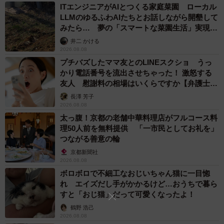
ITエンジニアがAIとつくる家庭菜園 ローカル
LLMのゆるふわAIたちとお話しながら開墾して
みたら… 夢の「スマートな菜園生活」実現な
るか
井二 かける
2026.08.08
プチバズしたママ友とのLINEスクショ うっ
かり電話番号を流出させちゃった！ 激怒する
友人 慰謝料の相場はいくらですか【弁護士が
解説】
長澤 芳子
2026.08.08
太っ腹！京都の老舗中華料理店がフルコース料
理50人前を無料提供 「一市民としてお礼を」
つながる善意の輪
京都新聞社
2026.08.08
ボロボロで不細工なおじいちゃん猫に一目惚
れ エイズだし手がかかるけど…おうちで暮ら
すと「おじ猫」だって可愛くなったよ！
鶴野 浩己
2026.08.08