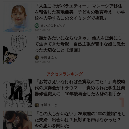
「人生こそがバラエティー」 マレーシア移住
を報告した菊地亜美 子どもの教育考え「小学
校へ入学するこのタイミングで挑戦」
まいどなトピック
2026.08.06
「誰かみたいにならなきゃ」 他人を正解にし
て生きてきた母親 自己主張が苦手な娘に教わ
った大切なこと【漫画】
海川 まこと
2026.08.06
アクセスランキング
「お前さえいなければ金賞取れてた！」高校時
代の演奏会がトラウマ……責められた学生は楽
器修理職人に 10年後再会した因縁の相手から
思わぬ申し出【漫画】
海川 まこと
「この人しかいない」26歳差の“年の差婚”をし
た夫婦 出会いは？反対する声はなかった？
今の思いを聞いた