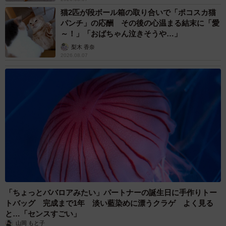
猫2匹が段ボール箱の取り合いで「ポコスカ猫
パンチ」の応酬 その後の心温まる結末に「愛
～！」「おばちゃん泣きそうや…」
梨木 香奈
2026.08.07
「ちょっとババロアみたい」パートナーの誕生日に手作りトー
トバッグ 完成まで1年 淡い藍染めに漂うクラゲ よく見る
と…「センスすごい」
山岡 もと子