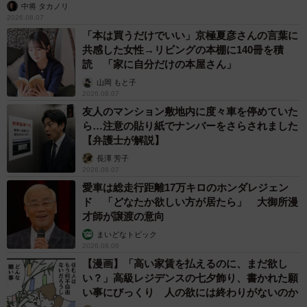
中将 タカノリ
2026.08.07
「本は買うだけでいい」京極夏彦さんの言葉に
共感した女性→リビングの本棚に140冊を積
読 「家に自分だけの本屋さん」
山岡 もと子
2026.08.07
友人のマンション敷地内に度々車を停めていた
ら…注意の貼り紙でナンバーをさらされました
【弁護士が解説】
長澤 芳子
2026.08.07
愛車は総走行距離17万キロのホンダレジェン
ド 「どなたか欲しい方が居たら」 大御所漫
才師が譲渡の意向
まいどなトピック
2026.08.06
【漫画】「高い家賃を払えるのに、まだ欲し
い？」高級レジデンスの七夕飾り、書かれた願
い事にびっくり 人の欲には終わりがないのか