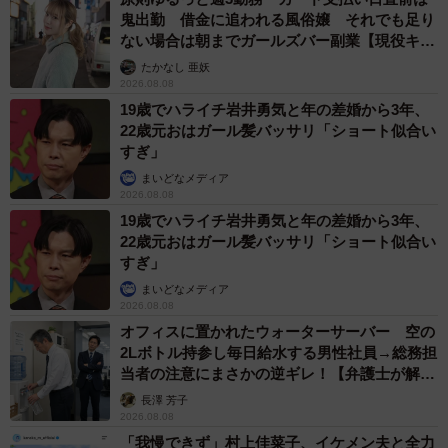
鬼出勤 借金に追われる風俗嬢 それでも足り
ない場合は朝までガールズバー副業【現役キャ
ストに取材】
たかなし 亜妖
2026.08.08
19歳でハライチ岩井勇気と年の差婚から3年、
22歳元おはガール髪バッサリ「ショート似合い
すぎ」
まいどなメディア
2026.08.08
19歳でハライチ岩井勇気と年の差婚から3年、
22歳元おはガール髪バッサリ「ショート似合い
すぎ」
まいどなメディア
2026.08.08
オフィスに置かれたウォーターサーバー 空の
2Lボトル持参し毎日給水する男性社員→総務担
当者の注意にまさかの逆ギレ！【弁護士が解
説】
長澤 芳子
2026.08.08
「我慢できず」村上佳菜子、イケメン夫と全力