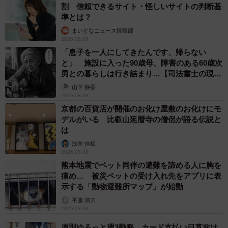
割 信頼できるサイト・怪しいサイトの判断基
準とは？
まいどなニュース情報部
2026.08.08
「息子を一人にしてきたんです、帰らない
と」 施設に入った90歳母、障害のある60歳次
男との暮らしは行き詰まり…【司法書士の現場
から】
山下 静香
2026.08.08
京都の百貨店が開催のお化け屋敷のお化けにモ
デルがいる 比叡山延暦寺の僧侶が語る伝説と
は
浅井 佳穂
2026.08.08
熊本地震でペット同伴の避難を諦める人に胸を
痛め… 被災ペットの受け入れ先をアプリに表
示する「動物避難所マップ」が始動
平藤 清刀
2026.08.08
原則ゆるっと週3勤務 カード支払い日直前は