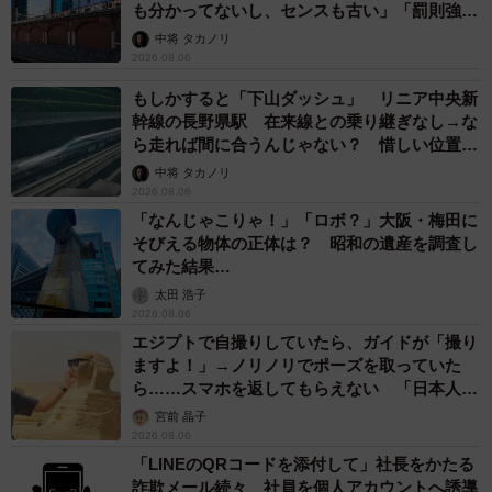
も分かってないし、センスも古い」「罰則強化
して」
中将 タカノリ
2026.08.06
もしかすると「下山ダッシュ」 リニア中央新
幹線の長野県駅 在来線との乗り継ぎなし→な
ら走れば間に合うんじゃない？ 惜しい位置関
係が反響
中将 タカノリ
2026.08.06
「なんじゃこりゃ！」「ロボ？」大阪・梅田に
そびえる物体の正体は？ 昭和の遺産を調査し
てみた結果…
太田 浩子
2026.08.06
エジプトで自撮りしていたら、ガイドが「撮り
ますよ！」→ノリノリでポーズを取っていた
ら……スマホを返してもらえない 「日本人は
カモ代表かも」「私は6時間で3万円払った」
宮前 晶子
2026.08.06
「LINEのQRコードを添付して」社長をかたる
詐欺メール続々 社員を個人アカウントへ誘導