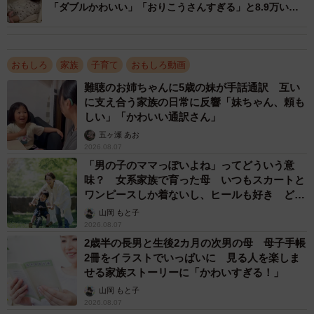
「ダブルかわいい」「おりこうさんすぎる」と8.9万いい
ね
おもしろ
家族
子育て
おもしろ動画
難聴のお姉ちゃんに5歳の妹が手話通訳 互い
に支え合う家族の日常に反響「妹ちゃん、頼も
しい」「かわいい通訳さん」
五ヶ瀬 あお
2026.08.07
「男の子のママっぽいよね」ってどういう意
味？ 女系家族で育った母 いつもスカートと
ワンピースしか着ないし、ヒールも好き どの
へんが…
山岡 もと子
2026.08.07
2歳半の長男と生後2カ月の次男の母 母子手帳
2冊をイラストでいっぱいに 見る人を楽しま
せる家族ストーリーに「かわいすぎる！」
山岡 もと子
2026.08.07