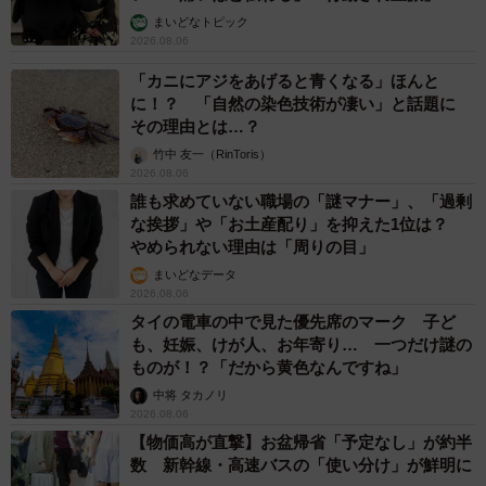
まいどなトピック
2026.08.06
「カニにアジをあげると青くなる」ほんと
に！？ 「自然の染色技術が凄い」と話題に
その理由とは…？
竹中 友一（RinToris）
2026.08.06
誰も求めていない職場の「謎マナー」、「過剰
な挨拶」や「お土産配り」を抑えた1位は？
やめられない理由は「周りの目」
まいどなデータ
2026.08.06
タイの電車の中で見た優先席のマーク 子ど
も、妊娠、けが人、お年寄り… 一つだけ謎の
ものが！？「だから黄色なんですね」
中将 タカノリ
2026.08.06
【物価高が直撃】お盆帰省「予定なし」が約半
数 新幹線・高速バスの「使い分け」が鮮明に