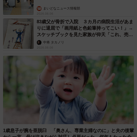
まいどなニュース情報部
2026.08.06
83歳父が骨折で入院 ３カ月の病院生活があま
りに退屈で「画用紙と色鉛筆持ってこい！」→
スケッチブックを見た家族が仰天「これ、売れ
ますよ…」
中将 タカノリ
2026.08.06
1歳息子が腕を亜脱臼 「奥さん、専業主婦なのに」と夫の後輩
から一言 母は泣きながら対応し必死だった 何年もたった今