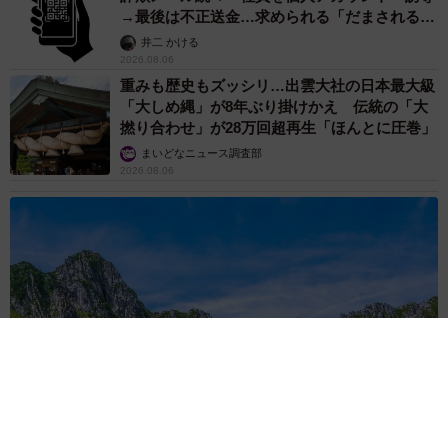
→最後は不正送金…求められる「だまされる前
提」の対策
井二 かける
2026.08.06
重みも歴史もズッシリ…出雲大社の日本最大級
「大しめ縄」が8年ぶり掛けかえ 伝統の「大
撚り合わせ」が28万回超再生「ほんとに圧巻」
まいどなニュース調査部
2026.08.06
「これ全部長野県」海外のような絶景ショットに感動と反響