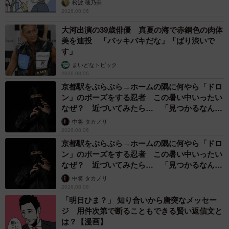
松波 穂乃圭
2026.08.06
大河出演の39歳俳優 真夏の海で赤銅色の肉体
美を連投 「バッキバキだな」「ばり渋いで
す」
まいどなトピック
2026.08.06
京都駅をぶらぶら→ホームの隅に何やら「ドロ
ン」のポーズをする忍者 この暑い中いったい
なぜ？ 近づいてみたら… 「見つかるなんて
未熟」
中将 タカノリ
2026.08.06
京都駅をぶらぶら→ホームの隅に何やら「ドロ
ン」のポーズをする忍者 この暑い中いったい
なぜ？ 近づいてみたら… 「見つかるなんて
未熟」
中将 タカノリ
2026.08.06
「明日ひま？」 知り合いから唐突なメッセー
ジ 用件次第で断ることもできる賢い返信文と
は？【漫画】