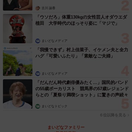
古川 諭香
「ウソだろ」体重130kgの女性芸人オダウエダ
植田 大学時代のほっそり姿に「マジで」
まいどなメディア
「我慢できず」村上佳菜子、イケメン夫と全力
ハグ「可愛いふたり」「素敵なご夫婦」
まいどなメディア
「だんだん時代劇俳優みたく…」国民的バンド
の55歳ボーカリスト 競馬界の57歳レジェンド
らとの「夏祭り満喫ショット」に驚きの声続々
まいどなトピック
６位以降を見る
まいどなファミリー