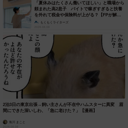
「夏休みはたくさん働いてほしい」と職場から
頼まれた高2息子 バイトで稼ぎすぎると扶養
を外れて税金や保険料が上がる？【FPが解
説】
もくもくライターズ
2026.08.08
2泊3日の東京出張→飼い主さんが不在中ハムスターに異変 眉
間にできた深いしわ、「急に老けた？」【漫画】
海川 まこと
2026.08.08