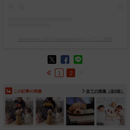
Ayaka Koike | あやか(@ayaka.kx)がシェアした投稿
1
2
この記事の画像
全ての画像（全5枚）
1