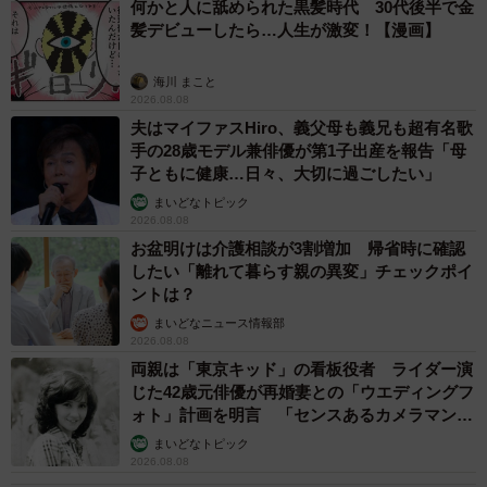
何かと人に舐められた黒髪時代 30代後半で金
髪デビューしたら…人生が激変！【漫画】
海川 まこと
2026.08.08
夫はマイファスHiro、義父母も義兄も超有名歌
手の28歳モデル兼俳優が第1子出産を報告「母
子ともに健康…日々、大切に過ごしたい」
まいどなトピック
2026.08.08
お盆明けは介護相談が3割増加 帰省時に確認
したい「離れて暮らす親の異変」チェックポイ
ントは？
まいどなニュース情報部
2026.08.08
両親は「東京キッド」の看板役者 ライダー演
じた42歳元俳優が再婚妻との「ウエディングフ
ォト」計画を明言 「センスあるカメラマン求
む」
まいどなトピック
2026.08.08