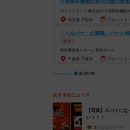
小規模多機能型居宅介護の看護師
セントスタッフ 株式会社/小規模多機能
店舗の急拡大に、サービス全般が追
埼玉県 戸田市
アルバイト・
況」（同社）が課題に。これを“ファ
ング潜入大作戦」です。
「ヘルパー・介護職」パート/
NEW
特別養護老人ホーム 更科ホーム
千葉県 千葉市
アルバイト・
Sponsored by
おすすめニュース
【写真】スパイにな
い！！！
まいどなニュース
飲食代3回分