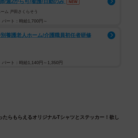
/週2から可/看護/日勤のみ
NEW
ホーム 戸田さくらそう
いつかず、「すみずみにまで目が行き届いていない状
パート：時給1,700円～
ン”の力を借りて解決しようというのが、「バーガーキ
特別養護老人ホーム/介護職員初任者研修
パート：時給1,140円～1,350円
ったらもらえるオリジナルTシャツとステッカー！欲し
3/5
+Tシャツとステッカー進呈（提供）