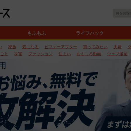
もふもふ
ライフハック
い
家族
気になる
ビフォーアフター
買ってみたい
夫婦
ごと
災害
ファッション
住まい
おもしろ動画
ウェブ漫画