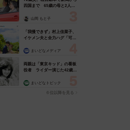
四国まで 65歳の母と2人で
3泊4日の旅 パーキングの休
憩まで分刻み… 「大学生で
山岡 もと子
も組まねえよ！」
「我慢できず」村上佳菜子、
イケメン夫と全力ハグ「可愛
いふたり」「素敵なご夫婦」
まいどなメディア
両親は「東京キッド」の看板
役者 ライダー演じた42歳元
俳優が再婚妻との「ウエディ
ングフォト」計画を明言
まいどなトピック
「センスあるカメラマン求
６位以降を見る
む」