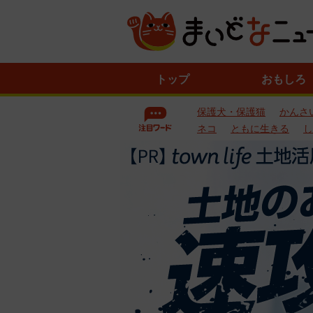
ニ
トップ
おもしろ
ュ
ー
保護犬・保護猫
かんさ
ス
一
ネコ
ともに生きる
し
覧