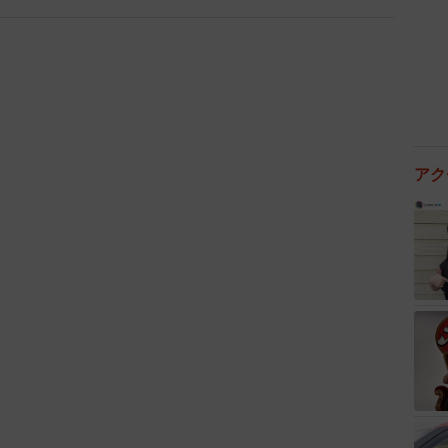
に3回潜入し、商品を食べながら調査するミッションに
ーキングが全額負担。さらに、公式スパイの証であるオ
呈されます。採用されなかった場合も、応募者全員にク
。
バーガーキングを愛する人たちからの応募が殺到。1週間
日午前11時半時点）。応募期間は3月26日15時まで。詳
アク
pycampaign.spiral-site.com