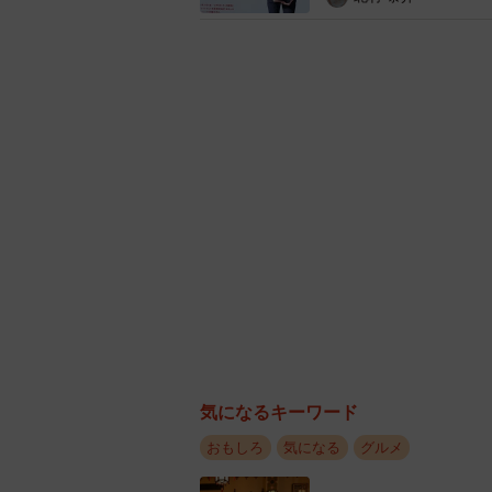
スパイに採用されると、希望の店舗
挑みます。3回分の飲食代はバーガ
リジナルTシャツとステッカーが進
ーポンがプレゼントされる予定です
2月27日に募集を開始したところ、
で3万2000人を突破しました（3月6
細は特設サイトから。
【特設サイト】
https://burgerking-s
気になるキーワード
おもしろ
気になる
グルメ