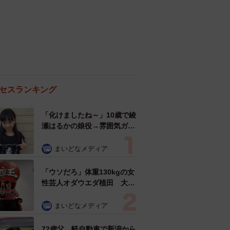
セスランキング
「化けましたね～」10歳で綾
瀬はるかの娘役→雰囲気ガラ
リの18歳に成長 「メイクで
雰囲気が」「宝塚に入れそ
まいどなメディア
う」
「ウソだろ」体重130kgの女
性芸人オダウエダ植田 大学
時代のほっそり姿に「マジ
で」
まいどなメディア
72歳父、軽自動車で新潟から