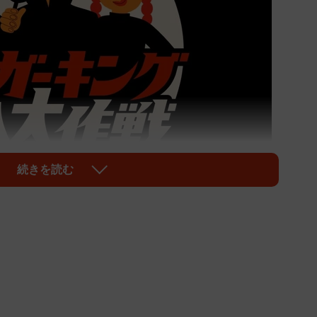
1/5
続きを読む
ーキングに潜入セヨ（提供）
キング店内に潜入し、接客やサービス、清潔さ、メニュ
ずみまで調査・報告する750人の「スパイ」を募集し
で応募が3万2000人を突破してしまいました。倍率は
スパイになりたいのか。