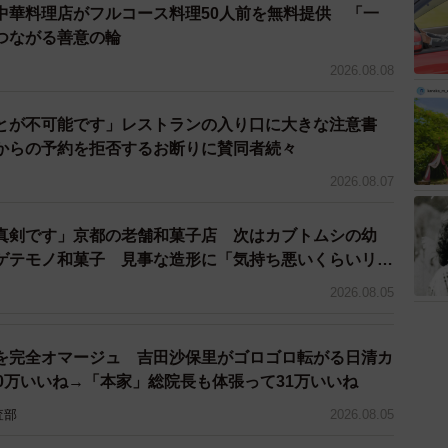
中華料理店がフルコース料理50人前を無料提供 「一
つながる善意の輪
2026.08.08
とが不可能です」レストランの入り口に大きな注意書
からの予約を拒否するお断りに賛同者続々
2026.08.07
真剣です」京都の老舗和菓子店 次はカブトムシの幼
ゲテモノ和菓子 見事な造形に「気持ち悪いくらいリア
2026.08.05
を完全オマージュ 吉田沙保里がゴロゴロ転がる日清カ
0万いいね→「本家」総院長も体張って31万いいね
査部
2026.08.05