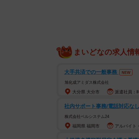
まいどなの求人情
大手共済での一般事務
NEW
旭化成アミダス株式会社
大分県 大分市
派遣社員：時
社内サポート事務/電話対応なし
店舗増えすぎ
株式会社ベルシステム24
福岡県 福岡市
アルバイト・
2019年5月末に全国で77店舗だった
266店舗へと激増。さらに、2028