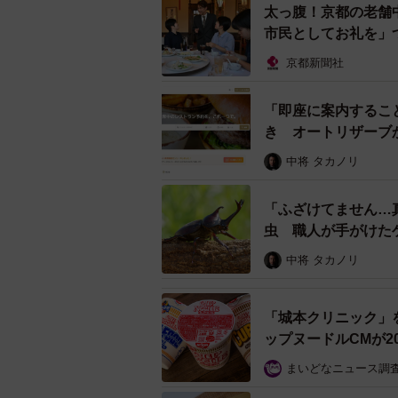
太っ腹！京都の老舗
市民としてお礼を」
京都新聞社
「即座に案内するこ
き オートリザーブ
中将 タカノリ
「ふざけてません…
虫 職人が手がけた
ル」
中将 タカノリ
「城本クリニック」
ップヌードルCMが2
まいどなニュース調