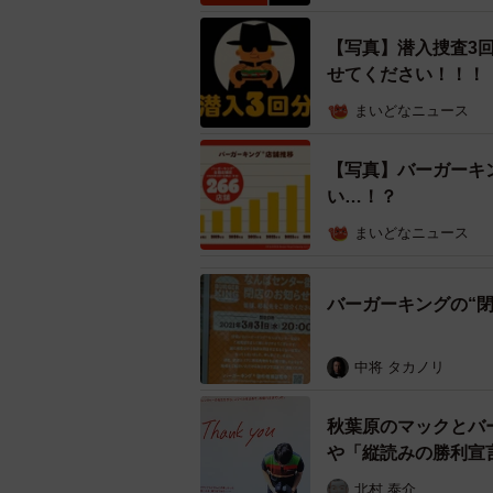
【写真】潜入捜査3
せてください！！！
まいどなニュース
【写真】バーガーキ
い…！？
まいどなニュース
バーガーキングの“
中将 タカノリ
秋葉原のマックとバ
潜入3回の飲食代
や「縦読みの勝利宣
北村 泰介