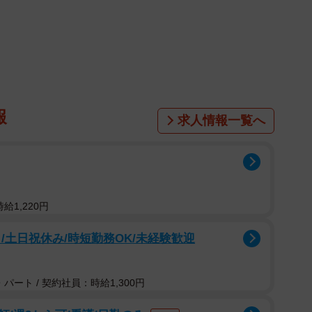
報
求人情報一覧へ
給1,220円
2/5
/土日祝休み/時短勤務OK/未経験歓迎
でサービス追いつかず…？（提供）
パート / 契約社員：時給1,300円
バーガーキングですが、2025年3月1日時点で3.5倍近い
年末までに全国600店舗を目指しています。