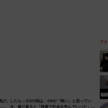
は「うまくできるかわからない」と言われつつも、第一
、それから開発までに３年を要しました。というのも、
をなめすのは初めての体験で、うまくいくときもあれば
一定でなかったんです。たとえば最後に革を裏返す工程
アク
ったり、逆に裂けてしまったり…。薬剤の配合など素材
定をはかるため何度も失敗、改善を繰り返しました」
跳び」したら→小3の頃は、小6が「怖い」と思ってい
…… 今、振り返ると「校庭で社会を学んでいった」