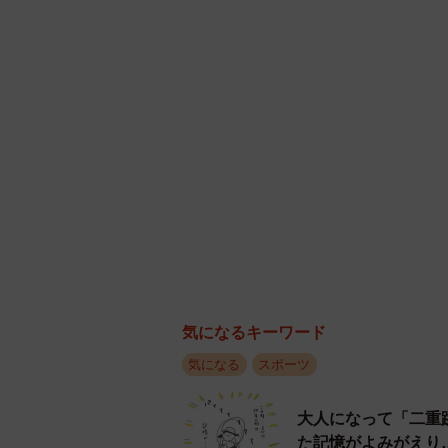
試作品を作ってもらった。職人から
号のグラブが完成した。
「最初はよいものができたんですが
職人さんにとってグラブ用に猪の皮
いかないときもあり、商品の品質が
があるのですが、固くて裏返せなか
の皮のなめし方を工夫し、品質の安
気になるキーワード
気になる
スポーツ
大人になって「二重
た記憶がよみがえり