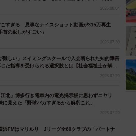
2026.08.04
すごすぎる 見事なナイスショット動画が315万再生
「手首の返しがすごい」
2026.07.30
が難しい」スイミングスクールで入会断られた知的障害
3/3
応じた指導を受けられる選択肢とは【社会福祉士が解
製野球グラブ「MAGAMI」
2026.07.29
成し遂げた。ブランド名はニホンオオカミの古名にちな
。受注販売で職人が１つずつ丁寧に手作りしているため、
、江北」博多行き電車内の電光掲示板に思わずニヤリ
味に見えた「野球バカすぎるから解釈これ」
うだが、２４年１１月の発売開始以来、現役選手からの
2026.07.29
役・塚本勉さん（５８）は、「新しいことにチャレンジ
横浜FMはマリルリ Jリーグ全60クラブの「パートナ