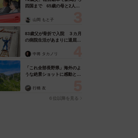
四国まで 65歳の母と2人で
3泊4日の旅 パーキングの休
憩まで分刻み… 「大学生で
山岡 もと子
も組まねえよ！」
83歳父が骨折で入院 ３カ月
の病院生活があまりに退屈で
「画用紙と色鉛筆持ってこ
い！」→スケッチブックを見
中将 タカノリ
た家族が仰天「これ、売れま
すよ…」
「これ全部長野県」海外のよ
うな絶景ショットに感動と反
響「離れてからいいところだ
ったんだって気づいた」
行橋 友
６位以降を見る