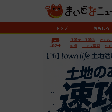
ニ
トップ
おもしろ
ュ
ー
保護犬・保護猫
かんさ
ス
一
鉄道
ウェブ漫画
おも
覧