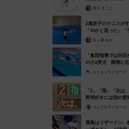
【漫画】
海川 まこと
2歳息子のテニスが
「AIかと思った」
五ヶ瀬 あお
「集団指導では対応
の小3男児 障害に
説】
猪革
もくもくライターズ
その結果、猪革製グラブの商品化を
み「MAGAMI（まがみ）」と命名
「2」「指」「次は
野球好きには別の意
手に届くまでは３ヶ月程度かかるそ
注文が入っているという。
そんでなライターズ
販売元のツカゼン（株）・代表取締
鹿島はリザードン、