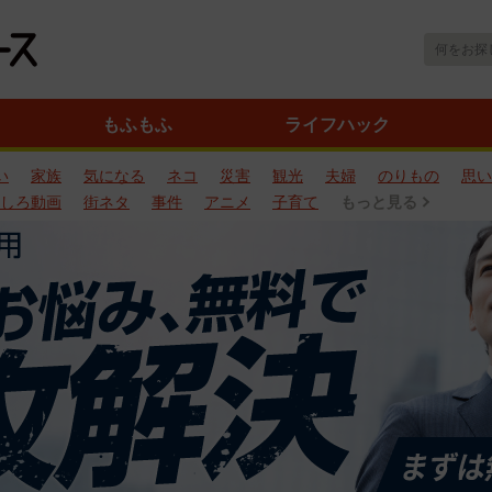
もふもふ
ライフハック
い
家族
気になる
ネコ
災害
観光
夫婦
のりもの
思い
しろ動画
街ネタ
事件
アニメ
子育て
もっと見る