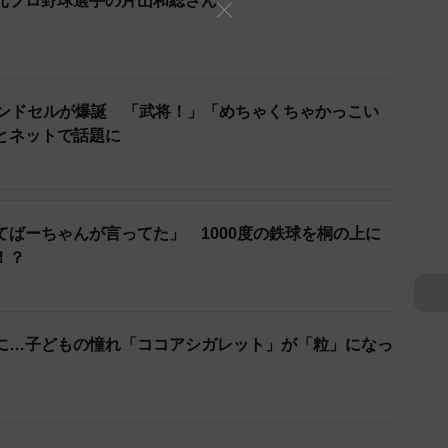
元プロ野球選手の片山和総さん
2/3
万６千円（税込）。専用サイトからの受注販売のみ
ランドセルが爆誕 「武将！」「めちゃくちゃかっこい
帝京大を経て、２０１６年に渡独。翌１７年からドイツ
とネットで話題に
で６シーズンプレーし、通算打率.325を記録。１９年
ン指揮をとり、チームの４期連続１部残留に貢献した。
てばーちゃんが言ってた」 1000度の鉄球を桐の上に
渡独できなかった２１年のことだったという。「猪革は
！？
めに使っているだけで、ほとんど活用されていないとい
けでした。そこで猪革の特徴をよく調べていくうちに、こ
なんじゃないかと感じ、気になってつくってみました」
に…子どもの憧れ「ココアシガレット」が「粒」になっ
代から野球用具などの支援を受けてきた、移動通信設備
っている「ツカゼン株式会社」（本社・福岡市）と業務
ブの開発に着手した。自分で皮を仕入れ、グラブ業者に