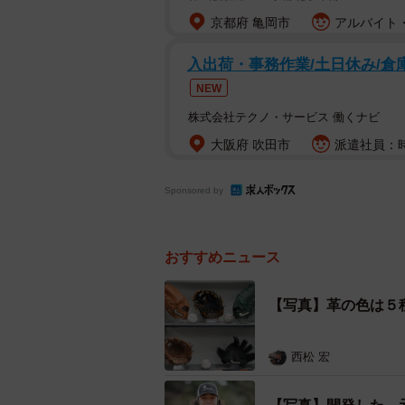
す。重さは牛革製の約３分の２で軽
京都府 亀岡市
アルバイト・
入出荷・事務作業/土日休み/倉
NEW
株式会社テクノ・サービス 働くナビ
大阪府 吹田市
派遣社員：時
Sponsored by
おすすめニュース
【写真】革の色は５
西松 宏