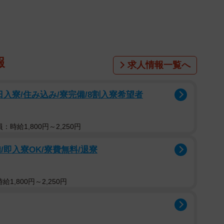
ブを開発した元プロ野球選手の片山さん
製が一般的だが、猪（イノシシ）革製のグラブが昨年
目を集めている。ブランド名は「MAGAMI（まが
ーした元プロ野球選手の片山和総（かずさ）さん（３
報
求人情報一覧へ
優れた天然素材である猪革製品の魅力を広めていきた
の魅力とは？
入寮/住み込み/寮完備/8割入寮希望者
言われるのは、『軽くて手になじむ』ということ。軽さ
な要素だと思います」。片山さんによると、猪革グラブ
：時給1,800円～2,250円
ップ力、フィット感、蒸れにくい、耐久性、軽量の５つ
即入寮OK/寮費無料/退寮
『ベジタブルタンニンなめし』という植物由来の成分を
1,800円～2,250円
ように滑らかではありませんが、その分摩擦が起きやす
いです。毛穴が多いので通気性にも優れており、グラブ
べらず、使いこむほど飴色になって耐久性も上がりま