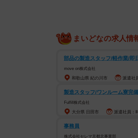
猪革製野球グラ
野球のグラブといえば牛革製や合皮
（２４年）１１月に発売され、いま注
み）」。開発したのはドイツでプレ
まいどなの求人情
１）だ。「野球グラブを手始めに、
い」と意気込んでいる。猪革グラブ
部品の製造スタッフ/軽作業/即日
「手にとったとき、みなさん最初に
move on株式会社
やフィット感はプレーに関わる大事
和歌山県 紀の川市
派遣社員
には５つの特徴があるという。グリ
だ。
製造スタッフ/ワンルーム寮完備/
Fulfill株式会社
「『皮』から『革』へなめす過程は
大分県 日田市
派遣社員：時給
使った技法を用いています。牛革の
く、ボールをつかむグリップ力が高
事務員
の中が蒸れません。指がツルッとす
株式会社セレマ京都北事業部