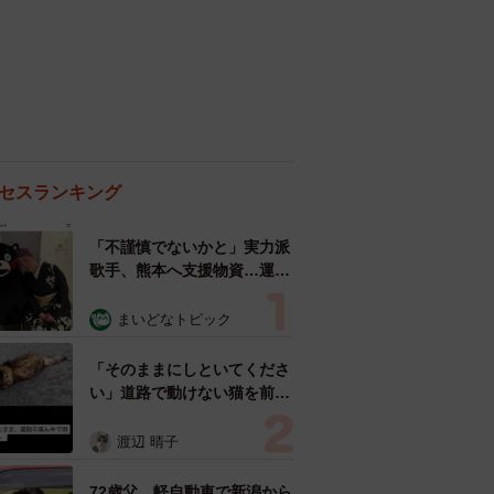
セスランキング
「不謹慎でないかと」実力派
歌手、熊本へ支援物資…運搬
トラックの車体デザインにた
めらい 「痛いほど伝わる」
まいどなトピック
「行動され立派」
「そのままにしといてくださ
い」道路で動けない猫を前に
返された一言… 懸命に生き
ようとした4日間 「命の重
渡辺 晴子
さはみんな同じ」保護団体代
表の訴え
72歳父、軽自動車で新潟から