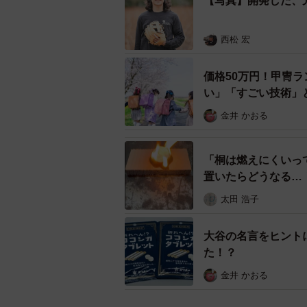
【写真】開発した、
革の色は５種類。価格は６
西松 宏
価格50万円！甲冑
片山さんは福岡県出身。東福岡高、
い」「すごい技術」
のドップリーグ・ブンデスリーガ１部
金井 かおる
からは選手兼任監督として４シーズ
「桐は燃えにくいっ
猪革の存在を知ったのはコロナ禍で
置いたらどうなる…
一部の方が手袋や財布などを作るた
太田 浩子
うことをSNSで知ったのがきっか
れは野球のグラブにぴったりの素材
大谷の名言をヒント
た！？
２２年に引退後、片山さんは選手時
金井 かおる
の設計業務やスポーツ支援事業を行
委託契約を結び、本格的に猪革グラ