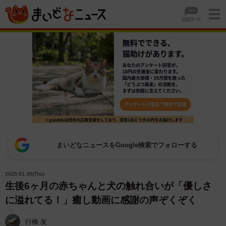
まいどなニュースをGoogle検索でフォローする
2025.01.30(Thu)
生後6ヶ月の赤ちゃんと犬の触れ合いが「優しさ
に溢れてる！」癒し動画に感謝の声ぞくぞく
行橋 友