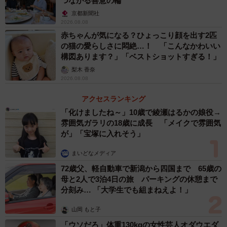
つながる善意の輪
京都新聞社
2026.08.08
赤ちゃんが気になる？ひょっこり顔を出す2匹
の猫の愛らしさに悶絶…！ 「こんなかわいい
構図あります？」「ベストショットすぎる！」
梨木 香奈
2026.08.08
アクセスランキング
「化けましたね～」10歳で綾瀬はるかの娘役→
雰囲気ガラリの18歳に成長 「メイクで雰囲気
が」「宝塚に入れそう」
まいどなメディア
72歳父、軽自動車で新潟から四国まで 65歳の
母と2人で3泊4日の旅 パーキングの休憩まで
分刻み… 「大学生でも組まねえよ！」
山岡 もと子
「ウソだろ」体重130kgの女性芸人オダウエダ