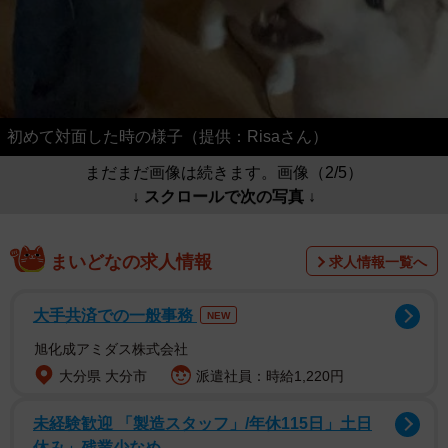
初めて対面した時の様子（提供：Risaさん）
まだまだ画像は続きます。画像（2/5）
↓ スクロールで次の写真 ↓
まいどなの求人情報
求人情報一覧へ
大手共済での一般事務
NEW
旭化成アミダス株式会社
大分県 大分市
派遣社員：時給1,220円
未経験歓迎 「製造スタッフ」/年休115日」土日
休み」残業少なめ