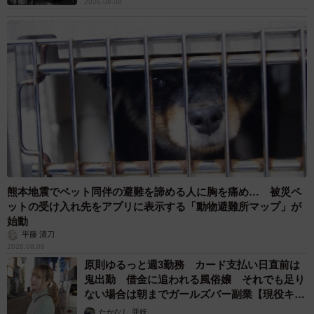
2026.08.08
熊本地震でペット同伴の避難を諦める人に胸を痛め… 被災ペ
ットの受け入れ先をアプリに表示する「動物避難所マップ」が
始動
平藤 清刀
2026.08.08
原則ゆるっと週3勤務 カード支払い日直前は
鬼出勤 借金に追われる風俗嬢 それでも足り
ない場合は朝までガールズバー副業【現役キャ
ストに取材】
たかなし 亜妖