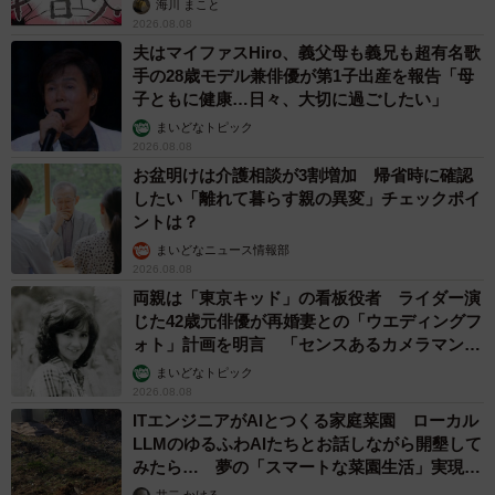
海川 まこと
2026.08.08
夫はマイファスHiro、義父母も義兄も超有名歌
手の28歳モデル兼俳優が第1子出産を報告「母
子ともに健康…日々、大切に過ごしたい」
まいどなトピック
2026.08.08
お盆明けは介護相談が3割増加 帰省時に確認
したい「離れて暮らす親の異変」チェックポイ
ントは？
まいどなニュース情報部
2026.08.08
両親は「東京キッド」の看板役者 ライダー演
じた42歳元俳優が再婚妻との「ウエディングフ
ォト」計画を明言 「センスあるカメラマン求
む」
まいどなトピック
2026.08.08
ITエンジニアがAIとつくる家庭菜園 ローカル
LLMのゆるふわAIたちとお話しながら開墾して
みたら… 夢の「スマートな菜園生活」実現な
るか