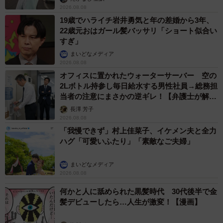
2026.08.08
19歳でハライチ岩井勇気と年の差婚から3年、
22歳元おはガール髪バッサリ「ショート似合い
すぎ」
まいどなメディア
2026.08.08
オフィスに置かれたウォーターサーバー 空の
2Lボトル持参し毎日給水する男性社員→総務担
当者の注意にまさかの逆ギレ！【弁護士が解
説】
長澤 芳子
2026.08.08
「我慢できず」村上佳菜子、イケメン夫と全力
ハグ「可愛いふたり」「素敵なご夫婦」
まいどなメディア
2026.08.08
何かと人に舐められた黒髪時代 30代後半で金
髪デビューしたら…人生が激変！【漫画】