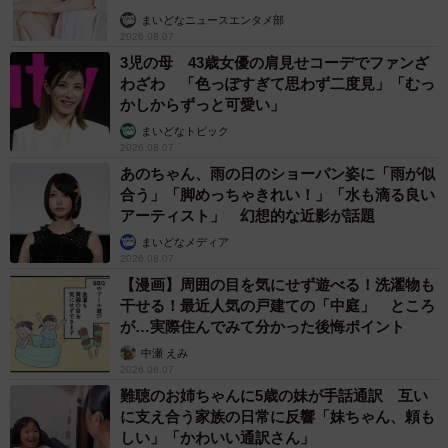
まいどなニュースエンタメ部
2026.08.07
3児の母 43歳女優の肩見せコーデでファンざ
わざわ 「色っぽすぎて思わず二度見」「むっ
かしからずっと可愛い」
まいどなトピック
2026.08.07
あのちゃん、雨の日のショーパン姿に「雨が似
合う」「脚めっちゃきれい！」「水も滴る良い
アーティスト」 幻想的な近影が話題
まいどなメディア
2026.08.07
【漫画】周囲の目を気にせず遊べる！洗濯物も
干せる！最近人気の戸建ての「中庭」 ところ
が…実際住んでみて分かった後悔ポイント
中瀬 えみ
2026.08.07
難聴のお姉ちゃんに5歳の妹が手話通訳 互い
に支え合う家族の日常に反響「妹ちゃん、頼も
しい」「かわいい通訳さん」