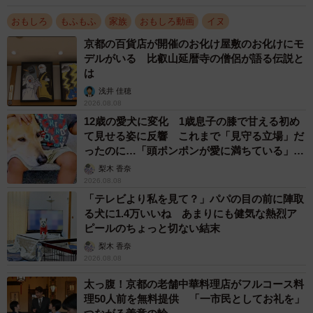
おもしろ
もふもふ
家族
おもしろ動画
イヌ
京都の百貨店が開催のお化け屋敷のお化けにモ
デルがいる 比叡山延暦寺の僧侶が語る伝説と
は
浅井 佳穂
2026.08.08
12歳の愛犬に変化 1歳息子の膝で甘える初め
て見せる姿に反響 これまで「見守る立場」だ
ったのに…「頭ポンポンが愛に満ちている」
「尊…」
梨木 香奈
2026.08.08
「テレビより私を見て？」パパの目の前に陣取
る犬に1.4万いいね あまりにも健気な熱烈ア
ピールのちょっと切ない結末
梨木 香奈
2026.08.08
太っ腹！京都の老舗中華料理店がフルコース料
理50人前を無料提供 「一市民としてお礼を」