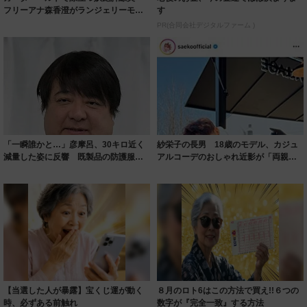
フリーアナ森香澄がランジェリーモデ
す
ルに ｢PE...
PR(合同会社デジタルファーム )
「一瞬誰かと…」彦摩呂、30キロ近く
紗栄子の長男 18歳のモデル、カジュ
減量した姿に反響 既製品の防護服が
アルコーデのおしゃれ近影が「両親の
着られると...
いいとこ取...
【当選した人が暴露】宝くじ運が動く
８月のロト6はこの方法で買え!!６つの
時、必ずある前触れ
数字が『完全一致』する方法