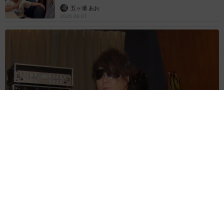
五ヶ瀬 あお
2026.08.07
ラストライブ控えるT-BOLAN森友嵐士 にしたん社長がTikTok
内で独占インタビュー
まいどなニュース
2026.08.07
「男の子のママっぽいよね」ってどういう意
味？ 女系家族で育った母 いつもスカートと