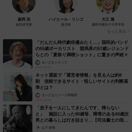
森岡 浩
ハイヒール・リンゴ
大江 篤
姓氏研究家
漫才師
園田学園女子大学学長
もっと見る
「だんだん時代劇俳優みたく…」国民的バンド
の55歳ボーカリスト 競馬界の57歳レジェンド
らとの「夏祭り満喫ショット」に驚きの声続々
まいどなトピック
2026.08.08
ネット通販で「運営者情報」を見る人は約8
割 信頼できるサイト・怪しいサイトの判断基
準とは？
まいどなニュース情報部
2026.08.08
「息子を一人にしてきたんです、帰らない
と」 施設に入った90歳母、障害のある60歳次
男との暮らしは行き詰まり…【司法書士の現場
から】
山下 静香