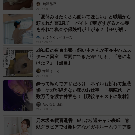
鶴野 浩己
2026.08.08
「夏休みはたくさん働いてほしい」と職場から
頼まれた高2息子 バイトで稼ぎすぎると扶養
を外れて税金や保険料が上がる？【FPが解
説】
もくもくライターズ
2026.08.08
2泊3日の東京出張→飼い主さんが不在中ハムス
ターに異変 眉間にできた深いしわ、「急に老
けた？」【漫画】
海川 まこと
2026.08.08
酔って転んでアザだらけ ネイルも折れて超悲
惨 ケガが絶えない夜のお仕事 「病院代」と
数万円を渡す神客も！【現役キャストに取材】
たかなし 亜妖
2026.08.07
乃木坂46賀喜遥香 5年ぶり週チャン表紙 巻
頭グラビアでは激レアなメガネルームウエア姿