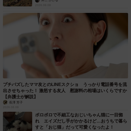
井二 かける
2026.08.08
プチバズしたママ友とのLINEスクショ うっかり電話番号を流
出させちゃった！ 激怒する友人 慰謝料の相場はいくらですか
【弁護士が解説】
長澤 芳子
2026.08.08
ボロボロで不細工なおじいちゃん猫に一目惚
れ エイズだし手がかかるけど…おうちで暮ら
すと「おじ猫」だって可愛くなったよ！