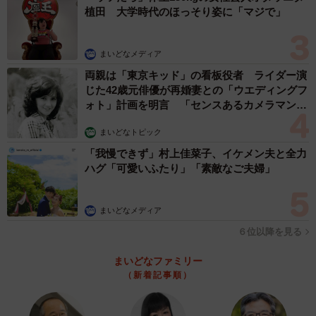
植田 大学時代のほっそり姿に「マジで」
まいどなメディア
両親は「東京キッド」の看板役者 ライダー演
じた42歳元俳優が再婚妻との「ウエディングフ
ォト」計画を明言 「センスあるカメラマン求
む」
まいどなトピック
「我慢できず」村上佳菜子、イケメン夫と全力
ハグ「可愛いふたり」「素敵なご夫婦」
まいどなメディア
６位以降を見る
まいどなファミリー
（新着記事順）