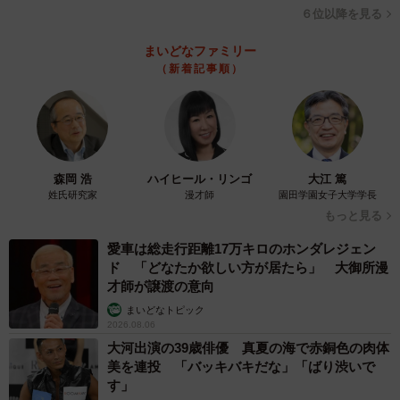
６位以降を見る
まいどなファミリー
3/6
（新着記事順）
アップライトピアノK-200（河合楽器製作所提供）
SNSにはさまざまな体験談
総務省消防庁のデータベース「地震による家具の転倒を
森岡 浩
ハイヒール・リンゴ
大江 篤
姓氏研究家
漫才師
園田学園女子大学学長
防ぐには」によると、阪神・淡路大震災の震度7の地域で起
もっと見る
きた事例として、「食器棚などは扉が開いて中の食器類が
愛車は総走行距離17万キロのホンダレジェン
散乱し、また、冷蔵庫やピアノは移動してしまいテレビや
ド 「どなたか欲しい方が居たら」 大御所漫
電子レンジが飛ぶといった、日常では考えられない現象も
才師が譲渡の意向
確認されています」とあります。
まいどなトピック
2026.08.06
大河出演の39歳俳優 真夏の海で赤銅色の肉体
SNSには「震度7で実家のグランドピアノが動いた」「ピ
美を連投 「バッキバキだな」「ばり渋いで
アノが庭に飛び出したという話を聞いた」「阪神・淡路大
す」
震災で友人宅のグランドピアノは脚が折れた」「東日本の