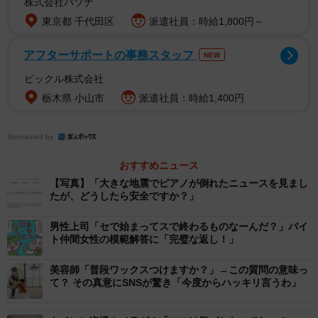
株式会社パソナ
ップライトピアノ（K-200）は208kgなど。数字を見ると、
東京都 千代田区
派遣社員：時給1,800円～
あらためてその重さが伝わってきます。
アフターサポートの事務スタッフ
NEW
揺れを感じたら「急いでピアノから逃げてくださ
ピックル株式会社
い」
栃木県 小山市
派遣社員：時給1,400円
同社担当者は、投稿したきっかけについて「一般的に地
Sponsored by
震発生時には『机の下に入る』が身を守る行為として挙げ
られますが、同様の考えでとっさに『ピアノの下に入る』
おすすめニュース
選択をする方がこれまでの地震時にもいらっしゃることを
【写真】「大きな地震でピアノが倒れたニュースを見まし
たが、どうしたら安全ですか？」
SNS投稿等で拝見し、災害時にピアノが皆さまを心身共に
傷つけるものになるととても悲しいというシンプルな思い
男性上司「セで始まってスで終わるものなーんだ？」バイ
から投稿しました」と胸の内を明かしました。
ト仲間女性の模範解答に「完璧な返し！」
美容師「普段ワックスつけますか？」→この質問の意味っ
その上で、「南海トラフ地震発生の警鐘が鳴らされ、災
て？ その真意にSNSが驚き「今度からハッキリ言うわ」
害時の行動を今一度確認している皆さんが多い昨今だと思
います。ピアノ品質向上に毎日取組んでいる弊社ですが、