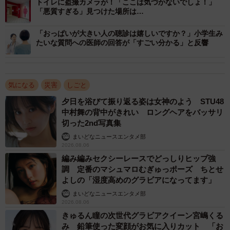
トイレに盗撮カメラが！「ここは気づかないでしょ！」
「悪質すぎる」見つけた場所は…
未曾有の自然災害発生時、家屋が大きく揺れたり、倒壊し
たりする状況下では、ピアノに何が起こるか予想もつきま
「おっぱいが大きい人の聴診は嬉しいですか？」小学生み
せんので、改めて皆さまのご安全を守る注意喚起が出来れ
たいな質問への医師の回答が「すごい分かる」と反響
ばと思いました」と説明しました。
気になる
災害
しごと
夕日を浴びて振り返る姿は女神のよう STU48
中村舞の背中がきれい ロングヘアをバッサリ
切った2nd写真集
まいどなニュースエンタメ部
2026.08.06
編み編みセクシーレースでどっしりヒップ強
調 定番のマシュマロむぎゅっポーズ ちとせ
よしの「湿度高めのグラビアになってます」
まいどなニュースエンタメ部
2026.08.06
2/6
きゅるん瞳の次世代グラビアクイーン宮嶋くる
み 鉛筆使った変顔がお気に入りカット 「お
グランドピアノGXシリーズ（河合楽器製作所提供）