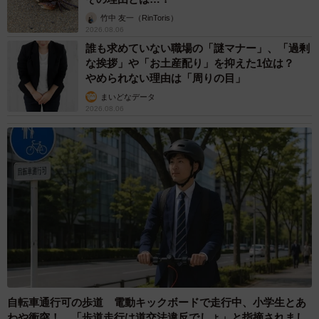
竹中 友一（RinToris）
2026.08.06
誰も求めていない職場の「謎マナー」、「過剰
な挨拶」や「お土産配り」を抑えた1位は？
やめられない理由は「周りの目」
まいどなデータ
2026.08.06
自転車通行可の歩道 電動キックボードで走行中、小学生とあ
わや衝突！ 「歩道走行は道交法違反でしょ」と指摘されまし