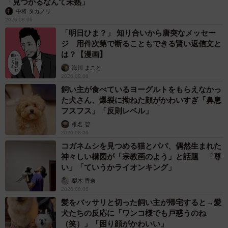
「見つかるなんて未熟」
中将 タカノリ
2026.08.06
「明日ひま？」 知り合いから唐突なメッセー
ジ 用件次第で断ることもできる賢い返信文と
は？【漫画】
海川 まこと
2026.08.06
飼い主が食べているヨーグルトをもらえなかっ
た犬さん、爆裂に拗ねた顔がかわいすぎ「鼻息
フスフス」「反則レベル」
椎名 碧
2026.08.06
コガネムシを見つめる猫とパパ、偶然生まれた
神々しい構図が「宗教画のよう」と話題 「尊
い」「ていうかライオンキング」
梨木 香奈
2026.08.06
髪をバッサリと切った飼い主が帰宅すると→愛
犬たちの反応に「ワンコ様でも戸惑うのね
（笑）」「困り顔がかわいい」