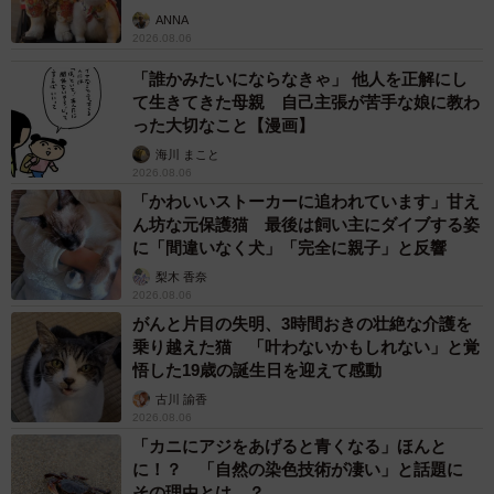
ANNA
2026.08.06
「誰かみたいにならなきゃ」 他人を正解にし
て生きてきた母親 自己主張が苦手な娘に教わ
った大切なこと【漫画】
海川 まこと
2026.08.06
「かわいいストーカーに追われています」甘え
ん坊な元保護猫 最後は飼い主にダイブする姿
に「間違いなく犬」「完全に親子」と反響
梨木 香奈
2026.08.06
がんと片目の失明、3時間おきの壮絶な介護を
乗り越えた猫 「叶わないかもしれない」と覚
悟した19歳の誕生日を迎えて感動
古川 諭香
2026.08.06
「カニにアジをあげると青くなる」ほんと
に！？ 「自然の染色技術が凄い」と話題に
その理由とは…？