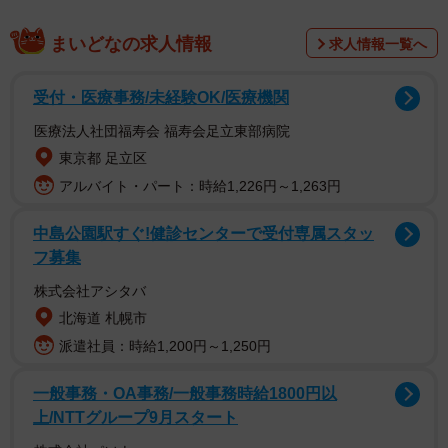
まいどなの求人情報
求人情報一覧へ
受付・医療事務/未経験OK/医療機関
医療法人社団福寿会 福寿会足立東部病院
東京都 足立区
アルバイト・パート：時給1,226円～1,263円
投稿を読んだユーザーからは「ピアノの下は安全だと思
中島公園駅すぐ!健診センターで受付専属スタッ
ってた」「これは盲点だった」などの声が。また、避難の
フ募集
シミュレーションができた人も多かったようで、「カワイ
株式会社アシタバ
ピアノからの…気づきに感謝！」「（ピアノの）配置と避
北海道 札幌市
難経路、ちょっと見直そう」「この投稿が広がっていきま
派遣社員：時給1,200円～1,250円
すように」などの反応が寄せられています。
一般事務・OA事務/一般事務時給1800円以
ピアノの重量は、同社のグランドピアノ（GX-7）は
上/NTTグループ9月スタート
400kg、クリスタルグランドピアノ（CR-45）は393kg、ア