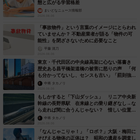
態と広がる学習格差
まいどなニュース情報部
2026.08.06
「事故物件」という言葉のイメージにとらわれ
ていませんか？ 不動産業者が語る「物件の可
能性」を閉ざさないために必要なこと
平藤 清刀
2026.08.06
東京・千代田区の中央線高架に心ない落書き
歴史ある昌平橋架道橋の被害に怒りの声 「何
も分かってないし、センスも古い」「罰則強化
して」
中将 タカノリ
2026.08.06
もしかすると「下山ダッシュ」 リニア中央新
幹線の長野県駅 在来線との乗り継ぎなし→な
ら走れば間に合うんじゃない？ 惜しい位置関
係が反響
中将 タカノリ
2026.08.06
「なんじゃこりゃ！」「ロボ？」大阪・梅田に
そびえる物体の正体は？ 昭和の遺産を調査し