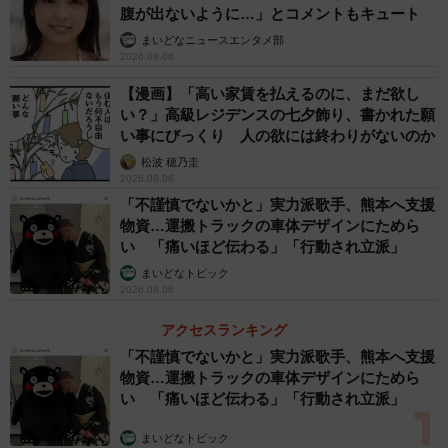
腹が出ないように…」とコメントもキュート
まいどなニュースエンタメ部
では、レッスン中などでピアノのそばにいるとき、地震
2026.08.06
の揺れを感じたらどう行動すればいいのでしょうか。
【漫画】「高い家賃を払えるのに、まだ欲し
い？」高級レジデンスの七夕飾り、書かれた願
「大きな揺れの際には家具が動いてしまうのと同じで、
い事にびっくり 人の欲には終わりがないのか
大災害時にはピアノも移動したり、倒れたりする恐れがご
松波 穂乃圭
ざいます。加えて形状的に隠れ場所、身を守る場所として
2026.08.06
「不謹慎でないかと」実力派歌手、熊本へ支援
最適に見えますが、ピアノの下には決して入らないように
物資…運搬トラックの車体デザインにためら
してください」（同社担当者）
い 「痛いほど伝わる」「行動され立派」
まいどなトピック
同社公式サイトでは次のようなQ＆Aも掲載しています。
2026.08.06
アクセスランキング
Q・大きな地震でピアノが倒れたニュースを見ましたが、
「不謹慎でないかと」実力派歌手、熊本へ支援
どうしたら安全ですか？
物資…運搬トラックの車体デザインにためら
い 「痛いほど伝わる」「行動され立派」
A・ピアノは重量が大きいため、地震の時は危険です。揺
まいどなトピック