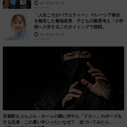
まいどなトピック
ときにピアノを弾いていたがすぐに離れた」「熊本地震の
2026.08.06
「人生こそがバラエティー」 マレーシア移住
ときにマンション9階のピアノが倒れた」といった体験談が
を報告した菊地亜美 子どもの教育考え「小学
多数投稿されています。
校へ入学するこのタイミングで挑戦」
まいどなトピック
2026.08.06
京都駅をぶらぶら→ホームの隅に何やら「ドロン」のポーズを
する忍者 この暑い中いったいなぜ？ 近づいてみたら…