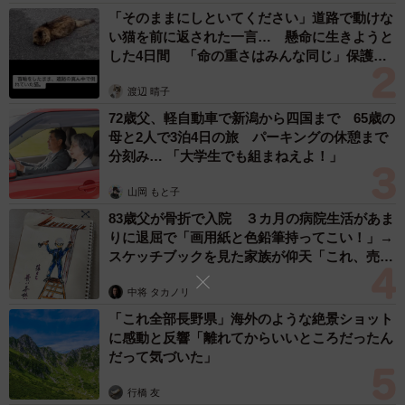
れを感じたら急いでピアノから逃げてください。特に、グ
「そのままにしといてください」道路で動けな
ランドピアノの下には絶対に入らないでください。様々な
い猫を前に返された一言… 懸命に生きようと
自治体の耐震対策の多くは、アップライトピアノであれば
した4日間 「命の重さはみんな同じ」保護団
体代表の訴え
壁に固定し、グランドピアノであれば柱などにロープなど
渡辺 晴子
で固定する等の対策が多く見受けられます。（同社お客様
72歳父、軽自動車で新潟から四国まで 65歳の
サポート「よくある質問」から）
母と2人で3泊4日の旅 パーキングの休憩まで
分刻み… 「大学生でも組まねえよ！」
山岡 もと子
83歳父が骨折で入院 ３カ月の病院生活があま
りに退屈で「画用紙と色鉛筆持ってこい！」→
スケッチブックを見た家族が仰天「これ、売れ
ますよ…」
中将 タカノリ
「これ全部長野県」海外のような絶景ショット
に感動と反響「離れてからいいところだったん
だって気づいた」
行橋 友