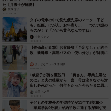
た【弁護士が解説】
長澤 芳子
2026.08.06
タイの電車の中で見た優先席のマーク 子ど
も、妊娠、けが人、お年寄り… 一つだけ謎の
ものが！？「だから黄色なんですね」
中将 タカノリ
2026.08.06
【物価高が直撃】お盆帰省「予定なし」が約半
数 新幹線・高速バスの「使い分け」が鮮明に
まいどなニュース情報部
2026.08.06
1歳息子が腕を亜脱臼 「奥さん、専業主婦な
のに」と夫の後輩から一言 母は泣きながら対
応し必死だった 何年もたった今もたまに思い
出し…
山岡 もと子
2026.08.06
子どもの学校外の学習時間が11年で2割減少
「家庭学習0分層」が約半数に達する深刻な実