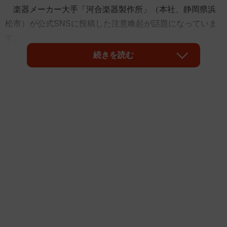
楽器メーカー大手「河合楽器製作所」（本社、静岡県浜
松市）が公式SNSに投稿した注意喚起が話題になっていま
す。
続きを読む
阪神・淡路大震災が発生した1月17日に投稿された内容が
こちらです。
「みなさまへ 本日1月17日、改めて大事なお願いを皆様
に... 地震があった際にはピアノの下に決して潜らないよう
にお願いいたします なんだか安心、安全な場所にみえま
すが、ピアノは大変重量があり危険です これからもピア
ノがみなさまの笑顔のそばにいられますように♩」（同社
投稿から引用）