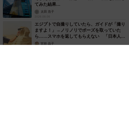
てみた結果…
太田 浩子
2026.08.06
エジプトで自撮りしていたら、ガイドが「撮り
ますよ！」→ノリノリでポーズを取っていた
ら……スマホを返してもらえない 「日本人は
カモ代表かも」「私は6時間で3万円払った」
宮前 晶子
2026.08.06
「LINEのQRコードを添付して」社長をかたる詐欺メール