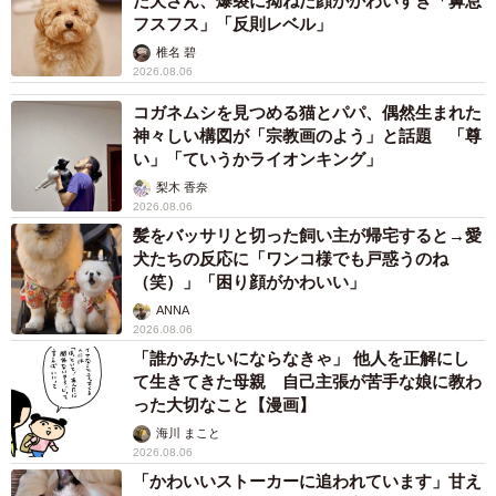
た犬さん、爆裂に拗ねた顔がかわいすぎ「鼻息
フスフス」「反則レベル」
椎名 碧
2026.08.06
コガネムシを見つめる猫とパパ、偶然生まれた
神々しい構図が「宗教画のよう」と話題 「尊
い」「ていうかライオンキング」
梨木 香奈
2026.08.06
髪をバッサリと切った飼い主が帰宅すると→愛
犬たちの反応に「ワンコ様でも戸惑うのね
（笑）」「困り顔がかわいい」
ANNA
2026.08.06
「誰かみたいにならなきゃ」 他人を正解にし
て生きてきた母親 自己主張が苦手な娘に教わ
った大切なこと【漫画】
海川 まこと
2026.08.06
「かわいいストーカーに追われています」甘え