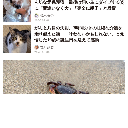
ん坊な元保護猫 最後は飼い主にダイブする姿
に「間違いなく犬」「完全に親子」と反響
梨木 香奈
2026.08.06
がんと片目の失明、3時間おきの壮絶な介護を
乗り越えた猫 「叶わないかもしれない」と覚
悟した19歳の誕生日を迎えて感動
古川 諭香
2026.08.06