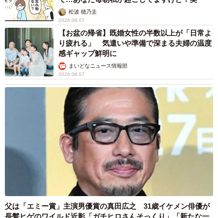
松波 穂乃圭
2026.08.07
【お盆の帰省】既婚女性の半数以上が「日常よ
り疲れる」 気遣いや準備で深まる夫婦の温度
感ギャップ鮮明に
まいどなニュース情報部
2026.08.07
父は「エミー賞」主演男優賞の真田広之 31歳イケメン俳優が
長髪ヒゲのワイルド近影「ガチヒロさんそっくり」「新たな一