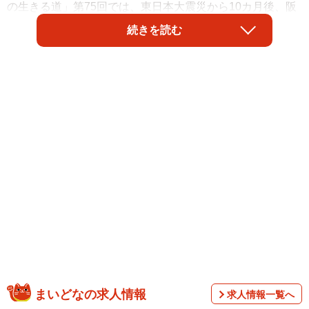
の生きる道」第75回では、東日本大震災から10カ月後、阪
神・淡路大震災から17年後の神戸の人々の様子が描かれ
続きを読む
た。
結（橋本環奈）は腎盂腎炎と悪阻で入院した際、自分を誠
心誠意サポートしてくれた管理栄養士・西条（藤原紀香）
まいどなの求人情報
求人情報一覧へ
の仕事に感銘を受けた。そして、出産後ほどなくして東日