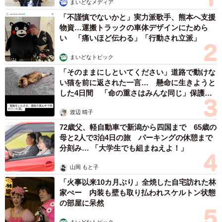
まいどなメディア
「不謹慎でないかと」実力派歌手、熊本へ支援
物資…運搬トラックの車体デザインにためら
い 「痛いほど伝わる」「行動され立派」
まいどなトピック
「そのままにしといてください」道路で動けな
い猫を前に返された一言… 懸命に生きようと
した4日間 「命の重さはみんな同じ」保護団
3/3
体代表の訴え
渡辺 晴子
管理栄養士としての矜持を語る西条 (C)NHK
72歳父、軽自動車で新潟から四国まで 65歳の
母と2人で3泊4日の旅 パーキングの休憩まで
管理栄養士・西条は結にとってどんな存在なのだろうか。
分刻み… 「大学生でも組まねえよ！」
真鍋さんは、
山岡 もと子
「やっぱり自分の身に起こったことって、いちばんぐっと
「火事以来10カ月ぶり」全焼した自宅訪れた林
家ぺー 内装も壁も取り払われスケルトン状態
くると思うので、結が入院生活の中で西条の仕事ぶりを見
の部屋に呆然
て、『管理栄養士ってこんなこともできるんだ』と身に沁
みて実感する、そこから管理栄養士を目指すという展開に