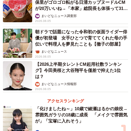
保里がゴロゴロ転がる日清カップヌードルCM
が20万いいね→「本家」総院長も体張って31万
西条は、結が次のステージに進むための導き手
いいね
まいどなニュース調査部
第72回で、食欲のない結がソーダ味のアイスキャンディを
2026.08.05
リクエストして、西条が食感の近い冷凍ぶどうを提供する
朝ドラで話題になった令和初の仮面ライダー俳
というエピソードが登場した。実際にもこういうことはあ
優が初登場 女手ひとつで育ててくれた母の手
伝いで料理人を夢見たことも【徹子の部屋】
るのだろうか。真鍋さんはこう話す。
まいどなニュース
2026.08.05
「病院により、場合により千差万別ではあるのですが、担
【2026上半期タレントCM起用社数ランキン
当医師の指示のもとベースが決まっている中に少し何かを
グ】今田美桜と大谷翔平を僅差で抑えた1位
追加するということはあり得ると聞きました。もちろんレ
は？
ストランのように自由にオーダーできるわけではありませ
まいどなニュース情報部
2026.08.05
んが、『アイスは無理だけど凍ったぶどうなら』というこ
とは可能かと」
アクセスランキング
「化けましたね～」10歳で綾瀬はるかの娘役→
雰囲気ガラリの18歳に成長 「メイクで雰囲気
が」「宝塚に入れそう」