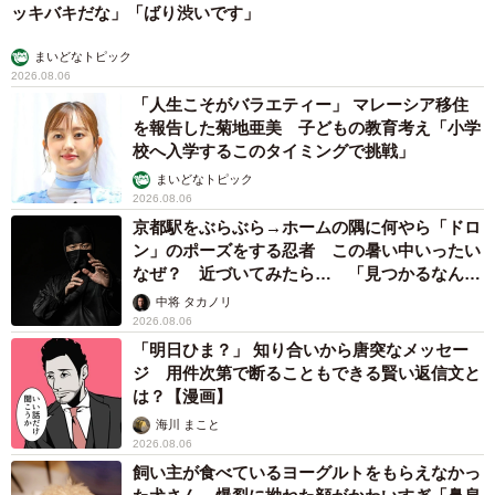
ッキバキだな」「ばり渋いです」
まいどなトピック
2026.08.06
「人生こそがバラエティー」 マレーシア移住
を報告した菊地亜美 子どもの教育考え「小学
校へ入学するこのタイミングで挑戦」
まいどなトピック
2026.08.06
京都駅をぶらぶら→ホームの隅に何やら「ドロ
ン」のポーズをする忍者 この暑い中いったい
なぜ？ 近づいてみたら… 「見つかるなんて
未熟」
中将 タカノリ
2026.08.06
「明日ひま？」 知り合いから唐突なメッセー
ジ 用件次第で断ることもできる賢い返信文と
は？【漫画】
海川 まこと
2026.08.06
飼い主が食べているヨーグルトをもらえなかっ