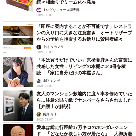
続々相乗りでミーム化へ発展
まいどなニュース調査部
2026.08.07
「即座に案内することが不可能です」レストラ
ンの入り口に大きな注意書き オートリザーブ
からの予約を拒否するお断りに賛同者続々
中将 タカノリ
2026.08.07
「本は買うだけでいい」京極夏彦さんの言葉に
共感した女性→リビングの本棚に140冊を積
読 「家に自分だけの本屋さん」
山岡 もと子
2026.08.07
友人のマンション敷地内に度々車を停めていた
ら…注意の貼り紙でナンバーをさらされました
【弁護士が解説】
長澤 芳子
2026.08.07
愛車は総走行距離17万キロのホンダレジェン
ド 「どなたか欲しい方が居たら」 大御所漫