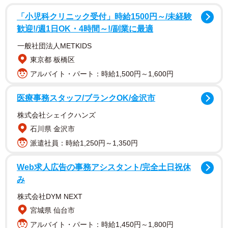
本大震災が発生。家族や友人たちがそれぞれにできること
「小児科クリニック受付」時給1500円～/未経験
をして被災地を支援する中、育児中の自分に今できること
歓迎!/週1日OK・4時間～!/副業に最適
は何かと考える結。産休が明ける頃、結は管理栄養士を目
一般社団法人METKIDS
指し、もっと大勢の人の未来を支えていきたいと決意す
東京都 板橋区
る。
アルバイト・パート：時給1,500円～1,600円
第75回で西条は、結衣に向かって「この仕事はあんまり目
医療事務スタッフ/ブランクOK/金沢市
立てへんし、あんまり知られてへんけど、私は誇りに思て
株式会社シェイクハンズ
る」と話した。その言葉を受けて決心した結は「管理栄養
石川県 金沢市
士になったら、今よりもっとできることが広がる」と、夫
派遣社員：時給1,250円～1,350円
の翔也（佐野勇斗）に話す。
Web求人広告の事務アシスタント/完全土日祝休
み
株式会社DYM NEXT
宮城県 仙台市
アルバイト・パート：時給1,450円～1,800円