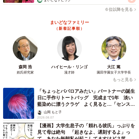
まいどなトピック
しました。西条は、結に『もっと多くの人を救えるんじゃ
６位以降を見る
ないか、もっと多くの人に自分の経験や知識を与えていけ
まいどなファミリー
るんじゃないか』という気づきを与え、ひとつ先のステー
（新着記事順）
ジに進むための導き手となる存在ですね」
結の新たなステージを見守りたい。
『おむすび』番組公式サイト
森岡 浩
ハイヒール・リンゴ
大江 篤
姓氏研究家
漫才師
園田学園女子大学学長
もっと見る
「ちょっとババロアみたい」パートナーの誕生
日に手作りトートバッグ 完成まで1年 淡い
藍染めに漂うクラゲ よく見ると…「センスす
ごい」
山岡 もと子
2026.08.07
【漫画】大学生息子の「頼れる彼氏」っぷりを
見て母は絶句 「起きなよ、遅刻するよ」っ
て…あなた毎朝私が起こしてますけど？笑