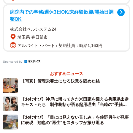
病院内での事務/週休3日OK/未経験歓迎/開始日調
整OK
株式会社ベルシステム24
埼玉県 春日部市
アルバイト・パート / 契約社員：時給1,163円
2/3
管理栄養士になる決意を固めた結を、夫・翔也（佐野勇斗）は全面的に
Sponsored by
応援する (C)NHK
おすすめニュース
管理栄養士は、心にもアクセスできる仕事
【写真】管理栄養士になる決意を固めた結
公益社団法人 日本栄養士会
公式サイトには、管理栄養士
と栄養士の違いについて、「管理栄養士は病気を患ってい
【おむすび】神戸に帰ってきた米田家を迎える兵庫県出身
る方や高齢で食事がとりづらくなっている方、健康な方一
キャストたち 制作統括が語る起用理由「当時の“手触
り”大切に演じていただきたい」
人ひとりに合わせて専門的な知識と技術を持って栄養指導
【おむすび】「目には見えない苦しみ」を佐野勇斗が見事
や栄養管理を行います。栄養士は、主に健康な方を対象に
に表現 翔也の“再生”をスタッフが振り返る
して栄養指導や給食の管理を行います」とある。