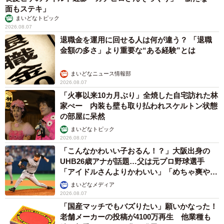
面もステキ」
まいどなトピック
2026.08.07
退職金を運用に回せる人は何が違う？ 「退職
金額の多さ」より重要な“ある経験”とは
まいどなニュース情報部
2026.08.07
「火事以来10カ月ぶり」全焼した自宅訪れた林
家ぺー 内装も壁も取り払われスケルトン状態
の部屋に呆然
まいどなトピック
2026.08.07
「こんなかわいい子おるん！？」大阪出身の
UHB26歳アナが話題…父は元プロ野球選手
「アイドルさんよりかわいい」「めちゃ爽や
か」
まいどなメディア
2026.08.07
「国産マッチでもバズりたい」願いかなった！
老舗メーカーの投稿が4100万再生 他業種も