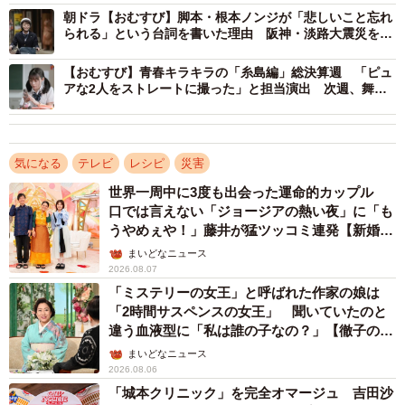
朝ドラ【おむすび】脚本・根本ノンジが「悲しいこと忘れ
られる」という台詞を書いた理由 阪神・淡路大震災を経
管理栄養士という仕事を『おむすび』ではどう描くのだろ
験した主人公が栄養士に
うか。制作統括の真鍋斎さんに聞いた。真鍋さんは、制作
【おむすび】青春キラキラの「糸島編」総決算週 「ピュ
にあたって栄養士・管理栄養士に取材する中で、印象的な
アな2人をストレートに撮った」と担当演出 次週、舞台
は神戸へ
出来事に出会ったという。
「ある栄養士の方が入院したときの体験談を、第15週の結
気になる
テレビ
レシピ
災害
の入院エピソードに活かしています。その方はご自身が栄
世界一周中に3度も出会った運命的カップル
養士なので、自分の体のことや栄養のことはよくわかって
口では言えない「ジョージアの熱い夜」に「も
うやめぇや！」藤井が猛ツッコミ連発【新婚さ
いるつもりだったのに、倒れて入院することになってしま
ん】
まいどなニュース
い、ずいぶん自分を責めたとおっしゃっていました。栄養
2026.08.07
士はご飯を食べさせることが仕事なんだけれど、入院して
「ミステリーの女王」と呼ばれた作家の娘は
病院の管理栄養士に『今は食べないで』『まず食べられる
「2時間サスペンスの女王」 聞いていたのと
違う血液型に「私は誰の子なの？」【徹子の部
体勢を作りましょう』と言われてすごく救われたといいま
屋】
まいどなニュース
す。管理栄養士というのは、体にはもちろん、心にもアク
2026.08.06
セスできる仕事なんだなと、とても興味深く感じました」
「城本クリニック」を完全オマージュ 吉田沙