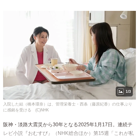
1/3
入院した結（橋本環奈）は、管理栄養士・西条（藤原紀香）の仕事ぶり
に感銘を受ける (C)NHK
阪神・淡路大震災から30年となる2025年1月17日。連続テ
レビ小説『おむすび』（NHK総合ほか）第15週「これが私