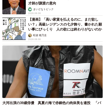
才師が譲渡の意向
まいどなトピック
2026.08.06
【漫画】「高い家賃を払えるのに、まだ欲し
い？」高級レジデンスの七夕飾り、書かれた願
い事にびっくり 人の欲には終わりがないのか
松波 穂乃圭
2026.08.06
大河出演の39歳俳優 真夏の海で赤銅色の肉体美を連投 「バ