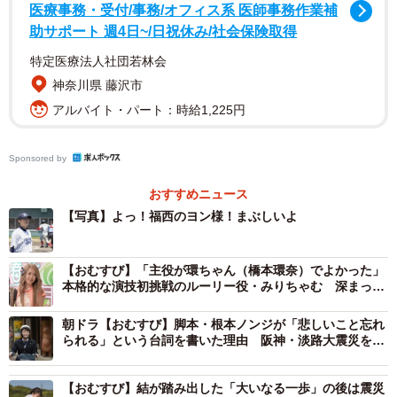
医療事務・受付/事務/オフィス系 医師事務作業補
助サポート 週4日~/日祝休み/社会保険取得
2/3
特定医療法人社団若林会
結は、知らず知らずのうちに自分の中に根付いていた「栄養士の夢」を
神奈川県 藤沢市
両親の前で打ち明ける (C)NHK
アルバイト・パート：時給1,225円
人生で初めて恋をした結と翔也の青春をストレー
トに撮った
Sponsored by
「第1章」の締めくくりとなる今週を振り返って野田さん
おすすめニュース
は、
【写真】よっ！福西のヨン様！まぶしいよ
「結が家族と、震災と、過去の自分と向き合い、大きな壁
【おむすび】「主役が環ちゃん（橋本環奈）でよかった」
を打ち破るというプロセスを描いた4・5・6週を経て、次の
本格的な演技初挑戦のルーリー役・みりちゃむ 深まって
いくハギャレンの絆に手応え
ステップへと進もうとするのが第7週でした。気持ちが解放
朝ドラ【おむすび】脚本・根本ノンジが「悲しいこと忘れ
された結の心の動きに寄り添うかたちで、今週は『キラキ
られる」という台詞を書いた理由 阪神・淡路大震災を経
験した主人公が栄養士に
ラの青春』をストレートに撮りました」
【おむすび】結が踏み出した「大いなる一歩」の後は震災