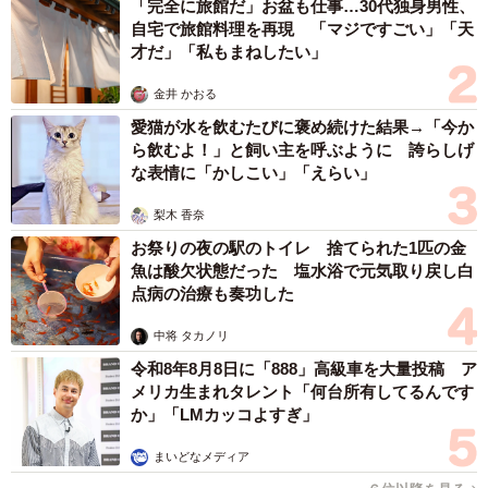
「完全に旅館だ」お盆も仕事…30代独身男性、
自宅で旅館料理を再現 「マジですごい」「天
た。次の第8週からは、結が夢に向かってぐんぐんと進んで
才だ」「私もまねしたい」
いきます」
金井 かおる
と展望を語った。第8週「さよなら糸島、ただいま神戸」か
愛猫が水を飲むたびに褒め続けた結果→「今か
らは新天地・神戸で再出発となる米田家。来週からの展開
ら飲むよ！」と飼い主を呼ぶように 誇らしげ
な表情に「かしこい」「えらい」
も見逃せない。
梨木 香奈
『おむすび』番組公式サイト
お祭りの夜の駅のトイレ 捨てられた1匹の金
魚は酸欠状態だった 塩水浴で元気取り戻し白
点病の治療も奏功した
中将 タカノリ
令和8年8月8日に「888」高級車を大量投稿 ア
メリカ生まれタレント「何台所有してるんです
か」「LMカッコよすぎ」
まいどなメディア