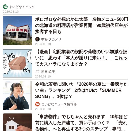
まいどなトピック
2026.08.10
ボロボロな外観のかに太郎 名物メニュ−500円
の北海道の料理店が営業再開 90歳初代店主が
接客する日も
中将 タカノリ
2026.08.10
【漫画】宅配業者の誤配や荷物のいい加減な扱
いに、思わず「本人が謝りに来い！」…これっ
てカスハラになりますか？
沼田 絵美
2026.08.10
令和の若者に聞いた「2026年の夏に一番聴きた
い曲」ランキング 2位はYUIの『SUMMER
SONG』、1位は？
まいどなニュース情報部
2026.08.10
「事故物件」でもちゃんと売れます 10年ほど
前に購入した戸建て、買い手はつく？ 「売れ
る物件」へと再生する3つのステップ 専門家