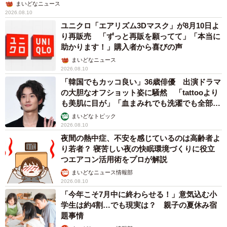
まいどなニュース
2026.08.10
ユニクロ「エアリズム3Dマスク」が8月10日よ
り再販売 「ずっと再販を願ってて」「本当に
助かります！」購入者から喜びの声
まいどなニュース
2026.08.10
「韓国でもカッコ良い」36歳俳優 出演ドラマ
の大胆なオフショット姿に騒然 「tattooより
も美肌に目が」「血まみれでも洗濯でも全部か
っこいい」
まいどなトピック
2026.08.10
夜間の熱中症、不安を感じているのは高齢者よ
り若者？ 寝苦しい夜の快眠環境づくりに役立
つエアコン活用術をプロが解説
まいどなニュース情報部
2026.08.10
「今年こそ7月中に終わらせる！」意気込む小
学生は約4割…でも現実は？ 親子の夏休み宿
題事情