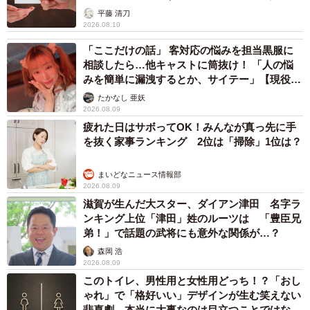
が解説
平藤 清刀
2026.08.10
「ここだけの話」 客対応の悩みを担当黒服に
相談したら…他キャストに筒抜け！ 「人の悩
みを簡単に漏洩するとか、サイテー」【現役キ
ャストに取材】
たかなし 亜妖
2026.08.09
疲れた日はサボってOK！みんなが真っ先に手
を抜く家事ランキング 2位は「掃除」1位は？
まいどなニュース情報部
2026.08.09
滋賀が生んだ大スター、ダイアン津田 名字ラ
ンキング上位「津田」姓のルーツは 「豊臣兄
弟！」で話題の武将にも意外な関係が…？
森岡 浩
2026.08.09
このトイレ、男性用と女性用どっち！？「おし
ゃれ」で「格好いい」デザインが生む笑えない
悲喜劇 本当に大事なのは目立つことではな