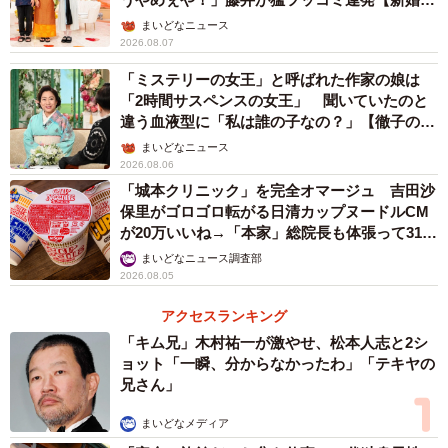
ん】
まいどなニュース
2026.08.07
「ミステリーの女王」と呼ばれた作家の娘は
「2時間サスペンスの女王」 聞いていたのと
違う血液型に「私は誰の子なの？」【徹子の部
屋】
まいどなニュース
2026.08.06
「城本クリニック」を完全オマージュ 吉田沙
保里がゴロゴロ転がる日清カップヌードルCM
3/3
が20万いいね→「本家」総院長も体張って31万
いいね
翔也は最後の夏の甲子園にも出場を果たせなかった (C)NHK
まいどなニュース調査部
2026.08.05
「第7週は『糸島編』の総決算でした」
アクセスランキング
次週第8週からは物語の第2章となる「神戸栄養学校編」が
「キム兄」木村祐一が激やせ、松本人志と2シ
ョット「一瞬、分からなかったわ」「テキヤの
スタートする。これについて野田さんは、
兄さん」
「高校生同士の恋物語のなかで、結が『栄養』というヒン
まいどなメディア
トをもらう。言ってみれば第7週は『糸島編』の総決算でし