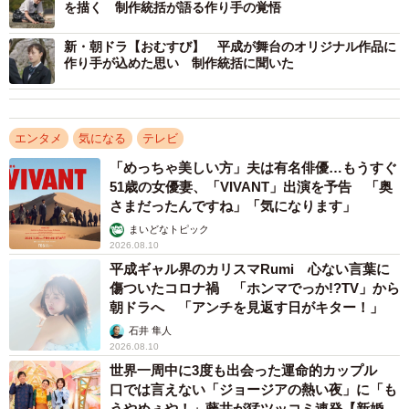
を描く 制作統括が語る作り手の覚悟
と語る。結と翔也の淡い恋については、
新・朝ドラ【おむすび】 平成が舞台のオリジナル作品に
「野球一筋で生きてきて、『告白しちゃってるのにそれに
作り手が込めた思い 制作統括に聞いた
気づかない』という不器用な翔也と、震災という辛い過去
によって自分のことをさらけ出したことがない結。この恋
愛に慣れていない2人が、おそらく人生で初めて恋をしたん
エンタメ
気になる
テレビ
だというところを意識して撮りました。佐野さんと橋本さ
「めっちゃ美しい方」夫は有名俳優…もうすぐ
んには、『恋愛未経験』の感じを全面に出してほしいと言
51歳の女優妻、「VIVANT」出演を予告 「奥
さまだったんですね」「気になります」
いました。第7週はとにかく2人のピュアさを際立たせるた
まいどなトピック
めに、こねくり回さず、素直に、ストレートに撮ったとい
2026.08.10
う感じです。ロケを行った糸島の風景にもとても助けられ
平成ギャル界のカリスマRumi 心ない言葉に
ました」
傷ついたコロナ禍 「ホンマでっか!?TV」から
朝ドラへ 「アンチを見返す日がキター！」
石井 隼人
と振り返った。
2026.08.10
世界一周中に3度も出会った運命的カップル
口では言えない「ジョージアの熱い夜」に「も
うやめぇや！」藤井が猛ツッコミ連発【新婚さ