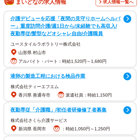
まいどなの求人情報
求人情報一覧へ
介護デビューを応援「夜間の見守りホームヘルパ
第7週は、結と翔也が淡い恋心をゆっくりと育みながらも、
ー」重度訪問介護/週1日から/未経験でも高収入/
夜勤専従/髪型などオシャレ自由/介護職員
「栄養士」と「メジャーリーガー」という互いの夢をまっ
すぐに見つめる2人の姿があった。そんな“アオハル”全開の
ユースタイルラボラトリー株式会社
今週の演出を担当した、チーフ演出・野田雄介さんに話を
山形県 村山市
聞いた。
アルバイト・パート：時給1,520円～1,680円
液卵の製造工程における検品作業
株式会社ティーエフエム
香川県 善通寺市
派遣社員：時給1,150円
夜勤専従「介護職」/初任者研修修了者募集
株式会社さくら介護サービス
新潟県 長岡市
：時給1,050円～1,250円