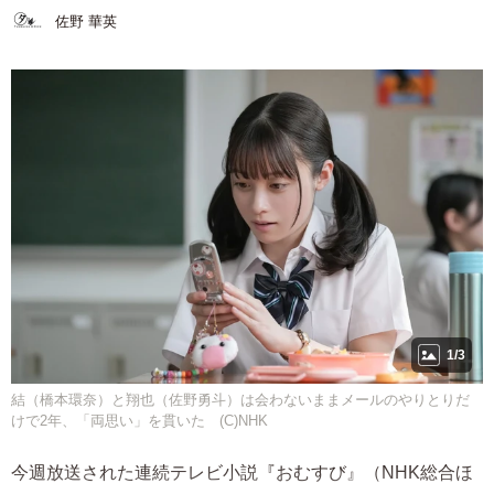
佐野 華英
1/3
結（橋本環奈）と翔也（佐野勇斗）は会わないままメールのやりとりだ
けで2年、「両思い」を貫いた (C)NHK
今週放送された連続テレビ小説『おむすび』（NHK総合ほ