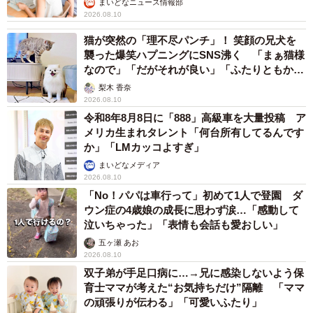
まいどなニュース情報部
2026.08.10
猫が突然の「理不尽パンチ」！ 笑顔の兄犬を
襲った爆笑ハプニングにSNS沸く 「まぁ猫様
なので」「だがそれが良い」「ふたりともかわ
いいね」
梨木 香奈
2026.08.10
令和8年8月8日に「888」高級車を大量投稿 ア
メリカ生まれタレント「何台所有してるんです
か」「LMカッコよすぎ」
まいどなメディア
2026.08.10
「No！パパは車行って」初めて1人で登園 ダ
ウン症の4歳娘の成長に思わず涙…「感動して
泣いちゃった」「表情も会話も愛おしい」
五ヶ瀬 あお
2026.08.10
双子弟が手足口病に…→兄に感染しないよう保
育士ママが考えた“お気持ちだけ”隔離 「ママ
の頑張りが伝わる」「可愛いふたり」