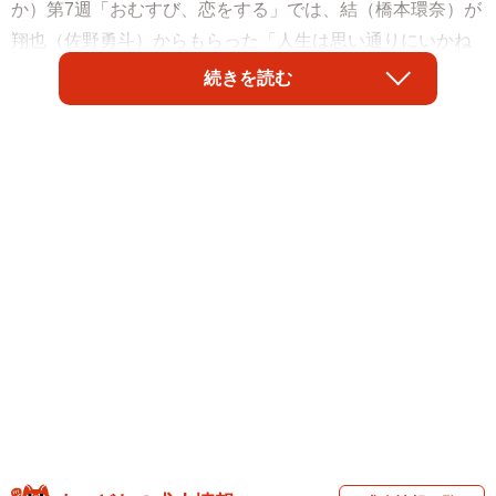
か）第7週「おむすび、恋をする」では、結（橋本環奈）が
翔也（佐野勇斗）からもらった「人生は思い通りにいかね
え。最終的に夢に辿り着けばそれでいいべ」という言葉に
続きを読む
背中を押されて、「栄養士になりたい」と家族の前で宣
言。結は神戸の栄養士専門学校に通うことになった。結と
一緒に父・聖人（北村有起哉）と母・愛子（麻生久美子）
も神戸に戻ることになり、次週第8週からは「神戸栄養学校
編」がスタートする。