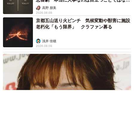
く…
高野 朋美
2026.08.09
京都五山送り火ピンチ 気候変動や獣害に施設
老朽化「もう限界」 クラファン募る
浅井 佳穂
2026.08.09
母は有名女優、慶応幼稚舎出身CBCアナのノースリーブ姿「育
ちの良さが表情に表れてる」「天使の笑顔」