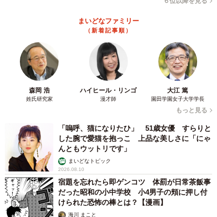
６位以降を見る
まいどなファミリー
（新着記事順）
森岡 浩
ハイヒール・リンゴ
大江 篤
姓氏研究家
漫才師
園田学園女子大学学長
もっと見る
「嗚呼、猫になりたひ」 51歳女優 すらりと
した腕で愛猫を抱っこ 上品な美しさに「にゃ
んともウットリです」
まいどなトピック
2026.08.10
宿題を忘れたら即ゲンコツ 体罰が日常茶飯事
だった昭和の小中学校 小4男子の頬に押し付
けられた恐怖の棒とは？【漫画】
海川 まこと