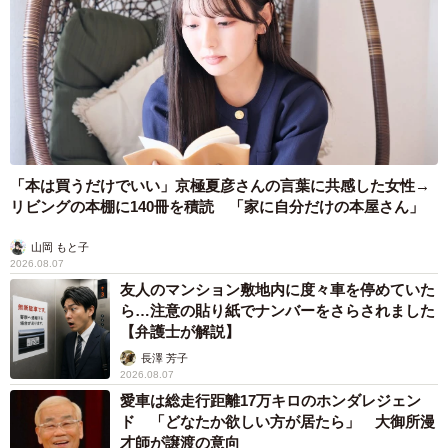
「本は買うだけでいい」京極夏彦さんの言葉に共感した女性→
リビングの本棚に140冊を積読 「家に自分だけの本屋さん」
山岡 もと子
2026.08.07
友人のマンション敷地内に度々車を停めていた
ら…注意の貼り紙でナンバーをさらされました
【弁護士が解説】
長澤 芳子
2026.08.07
愛車は総走行距離17万キロのホンダレジェン
ド 「どなたか欲しい方が居たら」 大御所漫
才師が譲渡の意向