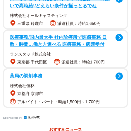
いで高時給!/どえらい条件が揃っとるでね
株式会社オールキャスティング
【1位：ラウール（Snow Man）（76票）】
三重県 鈴鹿市
派遣社員：時給1,650円
人気グループ「Snow Man」のメンバーで、パリコレモデル
としても活躍しています。パリでは様々なブランドのオー
医療事務/国内最大手 社内診療所で医療事務 日
ディションをまったくのコネ無しで一から受け、肌寒い時
数・時間…働き方選べる 医療事務・病院受付
期に、裸で建物の外で3時間待った挙句、帰らせられること
ランスタッド株式会社
もあったとか。2024年9月にパリで行われた「2025年春夏
東京都 千代田区
派遣社員：時給1,700円
コレクション」でもランウェーを堂々と歩く姿が話題とな
りました。
薬局の調剤事務
株式会社佳林
▽ランウェーを歩いている映像を見たことがありますが背
京都府 京都市
筋が伸びてて素敵でした
アルバイト・パート：時給1,500円～1,700円
▽背が高い方は猫背気味になりそうなイメージですが、綺
麗な姿勢を保たれていると思ったから
Sponsored by
▽Snow Manとしてセンターでダンスを踊っている時に体幹
おすすめニュース
がぶれず、姿勢が綺麗だった。モデルとして歩いている姿