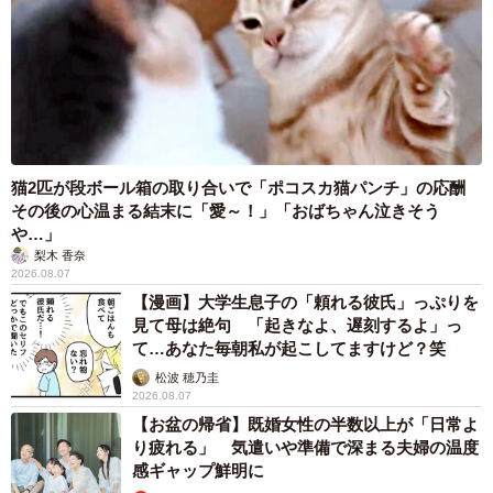
猫2匹が段ボール箱の取り合いで「ポコスカ猫パンチ」の応酬
その後の心温まる結末に「愛～！」「おばちゃん泣きそう
や…」
梨木 香奈
2026.08.07
【漫画】大学生息子の「頼れる彼氏」っぷりを
見て母は絶句 「起きなよ、遅刻するよ」っ
て…あなた毎朝私が起こしてますけど？笑
松波 穂乃圭
2026.08.07
【お盆の帰省】既婚女性の半数以上が「日常よ
り疲れる」 気遣いや準備で深まる夫婦の温度
感ギャップ鮮明に