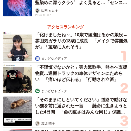
藍染めに漂うクラゲ よく見ると…「センスす
ごい」
山岡 もと子
2026.08.07
アクセスランキング
「化けましたね～」10歳で綾瀬はるかの娘役→
雰囲気ガラリの18歳に成長 「メイクで雰囲気
が」「宝塚に入れそう」
まいどなメディア
「不謹慎でないかと」実力派歌手、熊本へ支援
物資…運搬トラックの車体デザインにためら
い 「痛いほど伝わる」「行動され立派」
まいどなトピック
「そのままにしといてください」道路で動けな
い猫を前に返された一言… 懸命に生きようと
した4日間 「命の重さはみんな同じ」保護団
体代表の訴え
渡辺 晴子