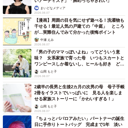
いアーティスト」「脚めっちゃきれい」
く、座り姿も美しい！との声も寄せられています。
まいどなメディア
2026.08.07
▽歌っている時にいつもシャキッとしている
【漫画】周囲の目を気にせず遊べる！洗濯物も
干せる！最近人気の戸建ての「中庭」 ところ
▽テレビで観ていて、いつも、背筋がシャンとしているよ
が…実際住んでみて分かった後悔ポイント
うな記憶があるから
中瀬 えみ
▽ミュージカルスターの為か、いつも背筋が伸びて正しい
2026.08.07
姿勢を保っている
「男の子のママっぽいよね」ってどういう意
味？ 女系家族で育った母 いつもスカートと
ワンピースしか着ないし、ヒールも好き どの
◇ ◇
へんが…
山岡 もと子
2026.08.07
【出典】
2歳半の長男と生後2カ月の次男の母 母子手帳
▽株式会社ボディスプラウト／「いい姿勢」だと思う芸能
2冊をイラストでいっぱいに 見る人を楽しま
人ランキング2024
せる家族ストーリーに「かわいすぎる！」
https://seitai-shorts.com/column/pelvic-
山岡 もと子
2026.08.07
column/202410318348.html
「ちょっとババロアみたい」パートナーの誕生
日に手作りトートバッグ 完成まで1年 淡い