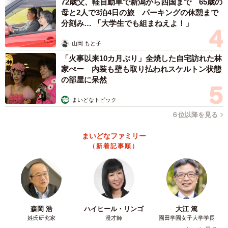
72歳父、軽自動車で新潟から四国まで 65歳の
母と2人で3泊4日の旅 パーキングの休憩まで
分刻み… 「大学生でも組まねえよ！」
山岡 もと子
「火事以来10カ月ぶり」全焼した自宅訪れた林
家ぺー 内装も壁も取り払われスケルトン状態
の部屋に呆然
まいどなトピック
６位以降を見る
まいどなファミリー
（新着記事順）
森岡 浩
ハイヒール・リンゴ
大江 篤
姓氏研究家
漫才師
園田学園女子大学学長