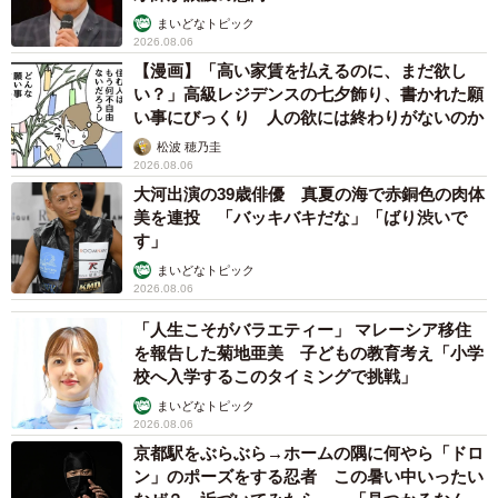
まいどなトピック
2026.08.06
【漫画】「高い家賃を払えるのに、まだ欲し
い？」高級レジデンスの七夕飾り、書かれた願
い事にびっくり 人の欲には終わりがないのか
松波 穂乃圭
2026.08.06
大河出演の39歳俳優 真夏の海で赤銅色の肉体
美を連投 「バッキバキだな」「ばり渋いで
す」
まいどなトピック
2026.08.06
「人生こそがバラエティー」 マレーシア移住
を報告した菊地亜美 子どもの教育考え「小学
校へ入学するこのタイミングで挑戦」
まいどなトピック
2026.08.06
京都駅をぶらぶら→ホームの隅に何やら「ドロ
ン」のポーズをする忍者 この暑い中いったい