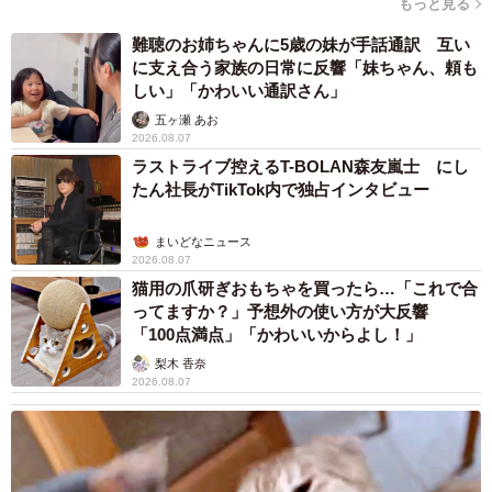
もっと見る
難聴のお姉ちゃんに5歳の妹が手話通訳 互い
に支え合う家族の日常に反響「妹ちゃん、頼も
しい」「かわいい通訳さん」
五ヶ瀬 あお
2026.08.07
ラストライブ控えるT-BOLAN森友嵐士 にし
たん社長がTikTok内で独占インタビュー
まいどなニュース
2026.08.07
猫用の爪研ぎおもちゃを買ったら…「これで合
ってますか？」予想外の使い方が大反響
「100点満点」「かわいいからよし！」
梨木 香奈
2026.08.07