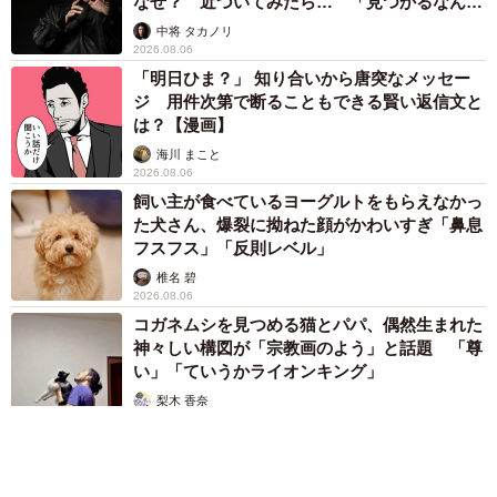
なぜ？ 近づいてみたら… 「見つかるなんて
未熟」
中将 タカノリ
2026.08.06
「明日ひま？」 知り合いから唐突なメッセー
ジ 用件次第で断ることもできる賢い返信文と
は？【漫画】
海川 まこと
2026.08.06
飼い主が食べているヨーグルトをもらえなかっ
た犬さん、爆裂に拗ねた顔がかわいすぎ「鼻息
フスフス」「反則レベル」
椎名 碧
2026.08.06
コガネムシを見つめる猫とパパ、偶然生まれた
神々しい構図が「宗教画のよう」と話題 「尊
い」「ていうかライオンキング」
梨木 香奈
2026.08.06