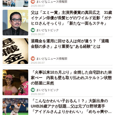
まいどなニュース情報部
2026.08.07
父は「エミー賞」主演男優賞の真田広之 31歳
イケメン俳優が長髪ヒゲのワイルド近影「ガチ
ヒロさんそっくり」「新たな一面もステキ」
まいどなトピック
2026.08.07
退職金を運用に回せる人は何が違う？ 「退職
金額の多さ」より重要な“ある経験”とは
まいどなニュース情報部
2026.08.07
「火事以来10カ月ぶり」全焼した自宅訪れた林
家ぺー 内装も壁も取り払われスケルトン状態
の部屋に呆然
まいどなトピック
2026.08.07
「こんなかわいい子おるん！？」大阪出身の
UHB26歳アナが話題…父は元プロ野球選手
「アイドルさんよりかわいい」「めちゃ爽や