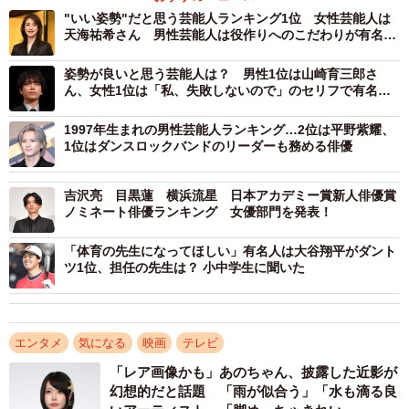
"いい姿勢"だと思う芸能人ランキング1位 女性芸能人は
も綺麗でした！
天海祐希さん 男性芸能人は役作りへのこだわりが有名な
あの人
【2位：鈴木亮平（70票）】
姿勢が良いと思う芸能人は？ 男性1位は山崎育三郎さ
ん、女性1位は「私、失敗しないので」のセリフで有名な
身長186cmと長身で、演じる人物に合わせて体型を変える
女優
ため「カメレオン俳優」と評されることも。ストイックに
1997年生まれの男性芸能人ランキング…2位は平野紫耀、
1位はダンスロックバンドのリーダーも務める俳優
見た目や印象を変えてしまうその凄さはなかなか出来るも
のではありません。
吉沢亮 目黒蓮 横浜流星 日本アカデミー賞新人俳優賞
ノミネート俳優ランキング 女優部門を発表！
▽なんでもまっすぐ突き進んでるイメージあるので姿勢も
まっすぐなイメージがある
「体育の先生になってほしい」有名人は大谷翔平がダント
ツ1位、担任の先生は？ 小中学生に聞いた
▽体も引き締まって、スッとしているイメージだから
▽姿勢を保つ筋力があるイメージ
エンタメ
気になる
映画
テレビ
【3位：山崎育三郎（68票）】
美しい姿勢から生み出される歌声の美しさが魅力です。ま
「レア画像かも」あのちゃん、披露した近影が
幻想的だと話題 「雨が似合う」「水も滴る良
た、トーク番組の司会でも活躍しており、立ち姿だけでな