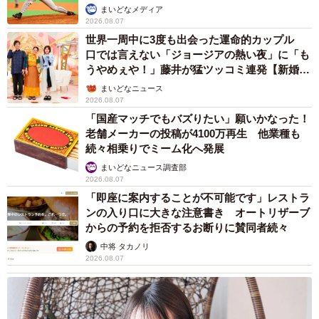
か」
まいどなメディア
2026.08.07
世界一周中に3度も出会った運命的カップル
口では言えない「ジョージアの熱い夜」に「も
うやめぇや！」藤井が猛ツッコミ連発【新婚さ
ん】
まいどなニュース
2026.08.07
「国産マッチでもバズりたい」願いかなった！
老舗メーカーの投稿が4100万再生 他業種も
続々相乗りでミーム化へ発展
まいどなニュース調査部
2026.08.07
「即座に案内することが不可能です」レストラ
ンの入り口に大きな注意書き オートリザーブ
からの予約を拒否するお断りに賛同者続々
中将 タカノリ
2026.08.07