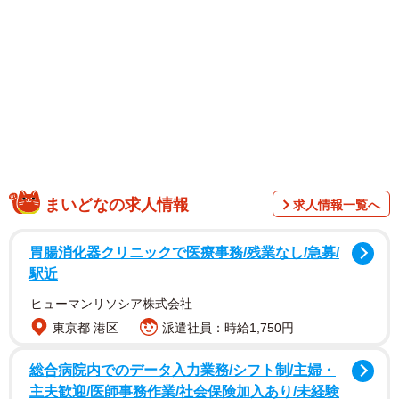
1/5
まいどなの求人情報
求人情報一覧へ
顔の毛も生えてきれいな猫になった
「家に入る？」と言ったら「ニャア」と返事
胃腸消化器クリニックで医療事務/残業なし/急募/
駅近
ヒューマンリソシア株式会社
東京都 港区
派遣社員：時給1,750円
総合病院内でのデータ入力業務/シフト制/主婦・
主夫歓迎/医師事務作業/社会保険加入あり/未経験