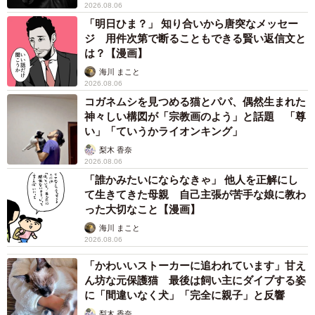
2026.08.06
「明日ひま？」 知り合いから唐突なメッセー
ジ 用件次第で断ることもできる賢い返信文と
は？【漫画】
海川 まこと
2026.08.06
コガネムシを見つめる猫とパパ、偶然生まれた
神々しい構図が「宗教画のよう」と話題 「尊
5/5
い」「ていうかライオンキング」
梨木 香奈
テトくん（手前）とは、出会った時から仲良し
2026.08.06
「誰かみたいにならなきゃ」 他人を正解にし
て生きてきた母親 自己主張が苦手な娘に教わ
った大切なこと【漫画】
海川 まこと
2026.08.06
「かわいいストーカーに追われています」甘え
ん坊な元保護猫 最後は飼い主にダイブする姿
に「間違いなく犬」「完全に親子」と反響
梨木 香奈