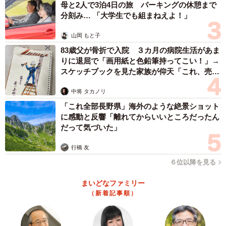
母と2人で3泊4日の旅 パーキングの休憩まで
分刻み… 「大学生でも組まねえよ！」
山岡 もと子
83歳父が骨折で入院 ３カ月の病院生活があま
りに退屈で「画用紙と色鉛筆持ってこい！」→
スケッチブックを見た家族が仰天「これ、売れ
3/5
ますよ…」
中将 タカノリ
後輩猫たちと日向ぼっこ（奥がチャイくん、白黒がキララくん、手前が
テトくん）
「これ全部長野県」海外のような絶景ショット
に感動と反響「離れてからいいところだったん
検査が無事終わり、カリンちゃんをケージから出すと、キ
だって気づいた」
ララくんと仲良く遊び始めた。兄妹のようにずっと一緒に
行橋 友
いたという。それまでキララくんの遊び相手をさせられて
６位以降を見る
いたシニア犬のルカくんはホッとしたようだった。
まいどなファミリー
（新着記事順）
カリンちゃんは、竹中さんが息子さんを叱っていると、間
に入ってきて竹中さんの足の上に手を置いたり、じっと顔
をみたりする。「もういいかげんにしたら」とでも言って