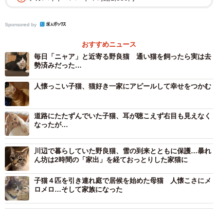
Sponsored by
おすすめニュース
毎日「ニャア」と近寄る野良猫 通い猫を飼ったら実は去
勢済みだった…
人懐っこい子猫、猫好き一家にアピールして幸せをつかむ
2006年8月7日、奈良県に住む竹中さんは、いつものように
平和な朝を迎えた。ご主人が仕事に行こうとして玄関のド
道路にたたずんでいた子猫、耳が聴こえず右目も見えなく
アを開けると、そこには猫がいた。
なったが…
驚いたご主人の「猫がおる！」という声が聞こえて見に行
川辺で暮らしていた野良猫、雪の到来とともに保護…暴れ
くと、確かに猫がいた。人が近寄っても逃げようとしな
ん坊は2時間の「家出」を経ておっとりした家猫に
い。竹中さんは、「どこかの飼い猫が迷い込んできたのか
子猫４匹を引き連れ庭で居候を始めた母猫 人懐こさにメ
もしれない」と一瞬思った。
ロメロ…そして家族になった
「スリスリして甘えてくる人懐っこい猫だったのですが、