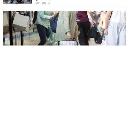
2026.08.06
【物価高が直撃】お盆帰省「予定なし」が約半数 新幹線・高
速バスの「使い分け」が鮮明に
まいどなニュース情報部
2026.08.06
1歳息子が腕を亜脱臼 「奥さん、専業主婦な
のに」と夫の後輩から一言 母は泣きながら対
応し必死だった 何年もたった今もたまに思い