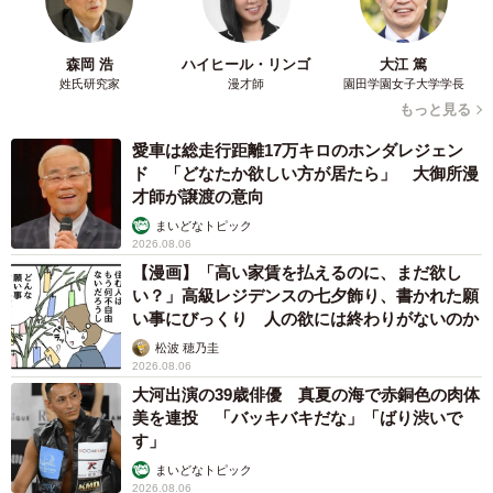
いるかのよう。息子さんにスリスリするカリンちゃんを見
ると、竹中さんは怒っていたことを忘れて笑ってしまう。
森岡 浩
ハイヒール・リンゴ
大江 篤
姓氏研究家
漫才師
園田学園女子大学学長
もっと見る
後から来た猫をグルーミングしたり、添い寝してあげたり
することもある。噛む力が分かっていない子猫の指導もす
愛車は総走行距離17万キロのホンダレジェン
る。まるでお母さんのような猫だという。
ド 「どなたか欲しい方が居たら」 大御所漫
才師が譲渡の意向
まいどなトピック
2026.08.06
【漫画】「高い家賃を払えるのに、まだ欲し
い？」高級レジデンスの七夕飾り、書かれた願
い事にびっくり 人の欲には終わりがないのか
松波 穂乃圭
2026.08.06
大河出演の39歳俳優 真夏の海で赤銅色の肉体
美を連投 「バッキバキだな」「ばり渋いで
す」
まいどなトピック
2026.08.06