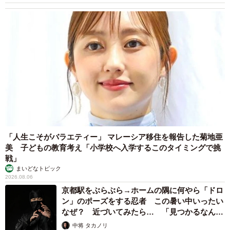
4/5
カリンちゃん（左）と、お腹に埋もれて眠るテトくん
「人生こそがバラエティー」 マレーシア移住を報告した菊地亜
美 子どもの教育考え「小学校へ入学するこのタイミングで挑
戦」
まいどなトピック
2026.08.06
京都駅をぶらぶら→ホームの隅に何やら「ドロ
ン」のポーズをする忍者 この暑い中いったい
なぜ？ 近づいてみたら… 「見つかるなんて
未熟」
中将 タカノリ