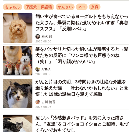
左目がしょぼしょぼしていて左右の眼の色が違い、何かお
もふもふ
保護犬・保護猫
かんさい
ネコ
奈良
かしかったんです。肋骨が浮いて見えるほどやせていて、
飼い主が食べているヨーグルトをもらえなかっ
毛づやも悪く、やはり野良猫だなと思いました」。竹中さ
た犬さん、爆裂に拗ねた顔がかわいすぎ「鼻息
フスフス」「反則レベル」
んが、「どうする？うちの子になる？」と猫に尋ねると、
椎名 碧
「ニャア」と鳴いてスリスリしてきたので、抱っこして家
2026.08.06
の中に入れたという。
髪をバッサリと切った飼い主が帰宅すると→愛
犬たちの反応に「ワンコ様でも戸惑うのね
野良猫から家猫に
（笑）」「困り顔がかわいい」
ANNA
ご主人から「どうだった？」とメールが来たので、「うち
2026.08.06
に入れた」と返信すると、ただ「そうか」と返ってき
がんと片目の失明、3時間おきの壮絶な介護を
た。 動物病院に連れて行くと、大量のノミやダニがついて
乗り越えた猫 「叶わないかもしれない」と覚
悟した19歳の誕生日を迎えて感動
いた。眼の不調は子猫時代の栄養失調が原因だったとい
古川 諭香
う。生後5カ月くらいだった。名前は、カリンちゃんにし
2026.08.06
た。
涼しい「冷感敷きパッド」を気に入った猫さ
ん、”友達”をヨイショヨイショとご招待、毛づ
犬と猫を飼っていたので、猫エイズや白血病の検査結果が
くろいでおもてなし