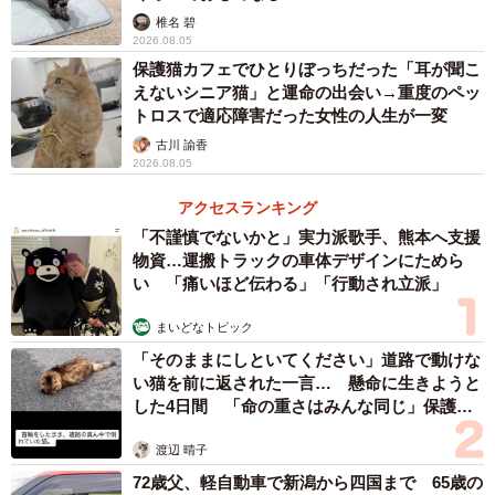
出るまでカリンちゃんを隔離した。先住猫のキララくん
椎名 碧
2026.08.05
は、カリンちゃんに興味津々。ケージの周りをくるくる回
保護猫カフェでひとりぼっちだった「耳が聞こ
ったり、上に乗ってみたり、手を入れてみたりした。カリ
えないシニア猫」と運命の出会い→重度のペッ
ンちゃんもキララくんと一緒に遊びたいようだった。
トロスで適応障害だった女性の人生が一変
古川 諭香
ケンカの仲裁も
2026.08.05
アクセスランキング
「不謹慎でないかと」実力派歌手、熊本へ支援
物資…運搬トラックの車体デザインにためら
い 「痛いほど伝わる」「行動され立派」
まいどなトピック
「そのままにしといてください」道路で動けな
い猫を前に返された一言… 懸命に生きようと
した4日間 「命の重さはみんな同じ」保護団
体代表の訴え
渡辺 晴子
72歳父、軽自動車で新潟から四国まで 65歳の