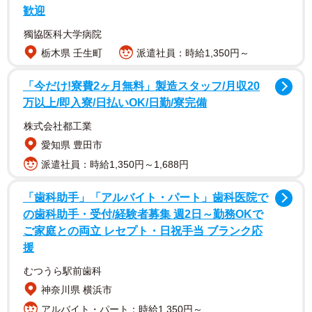
歓迎
獨協医科大学病院
栃木県 壬生町
派遣社員：時給1,350円～
「今だけ!寮費2ヶ月無料」製造スタッフ/月収20
万以上/即入寮/日払いOK/日勤/寮完備
株式会社都工業
愛知県 豊田市
派遣社員：時給1,350円～1,688円
2/5
「歯科助手」「アルバイト・パート」歯科医院で
の歯科助手・受付/経験者募集 週2日～勤務OKで
竹中家の紅一点
ご家庭との両立 レセプト・日祝手当 ブランク応
援
むつうら駅前歯科
神奈川県 横浜市
アルバイト・パート：時給1,350円～