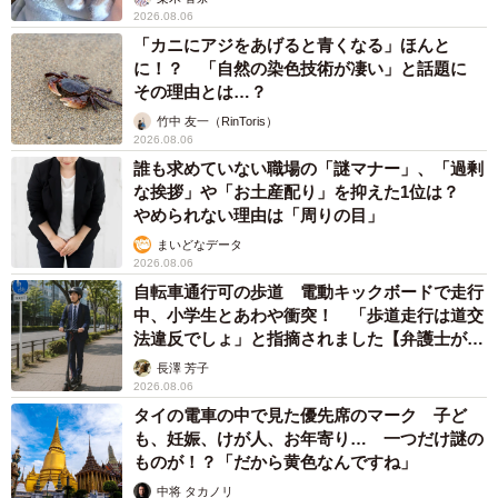
2026.08.06
「カニにアジをあげると青くなる」ほんと
に！？ 「自然の染色技術が凄い」と話題に
その理由とは…？
竹中 友一（RinToris）
2026.08.06
誰も求めていない職場の「謎マナー」、「過剰
な挨拶」や「お土産配り」を抑えた1位は？
やめられない理由は「周りの目」
まいどなデータ
2026.08.06
自転車通行可の歩道 電動キックボードで走行
中、小学生とあわや衝突！ 「歩道走行は道交
法違反でしょ」と指摘されました【弁護士が解
説】
長澤 芳子
2026.08.06
タイの電車の中で見た優先席のマーク 子ど
も、妊娠、けが人、お年寄り… 一つだけ謎の
ものが！？「だから黄色なんですね」
中将 タカノリ