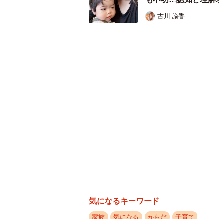
古川 諭香
気になるキーワード
家族
気になる
からだ
子育て