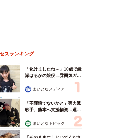
セスランキング
「化けましたね～」10歳で綾
瀬はるかの娘役→雰囲気ガラ
リの18歳に成長 「メイクで
雰囲気が」「宝塚に入れそ
まいどなメディア
う」
「不謹慎でないかと」実力派
歌手、熊本へ支援物資…運搬
トラックの車体デザインにた
めらい 「痛いほど伝わる」
まいどなトピック
「行動され立派」
「そのままにしといてくださ