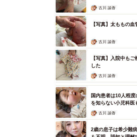
古川 諭香
【写真】太ももの血
古川 諭香
【写真】入院中もご
した
古川 諭香
国内患者は10人程
を知らない小児科医
古川 諭香
2歳の息子は希少難
も不明…認知と理解