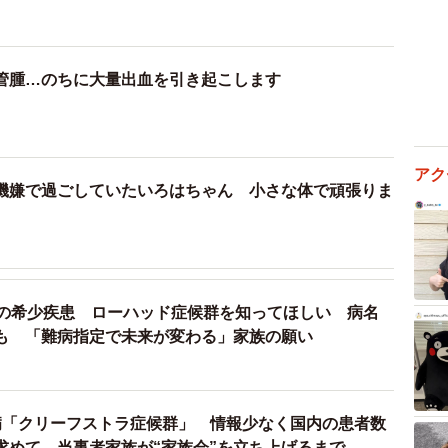
管腫…のちに大量出血を引き起こします
アク
機嫌で過ごしていたいろはちゃん 小さな体で頑張りま
度の希少疾患 ローハッド症候群を知ってほしい 病名
も 「難病指定で未来が変わる」家族の願い
病「クリーフストラ症候群」 情報少なく国内の患者数
求めて、当事者家族が“家族会”を立ち上げるまで