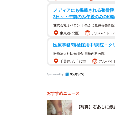
メディアにも掲載される整骨院
3日～・午前のみ午後のみOK/
株式会社オベロン 十条ふじ見鍼灸整骨院
東京都 北区
アルバイト・パー
医療事務/積極採用中/病院・ク
医療法人社団光明会 川島内科医院
千葉県 八千代市
アルバイト
Sponsored by
おすすめニュース
【写真】右あしに赤