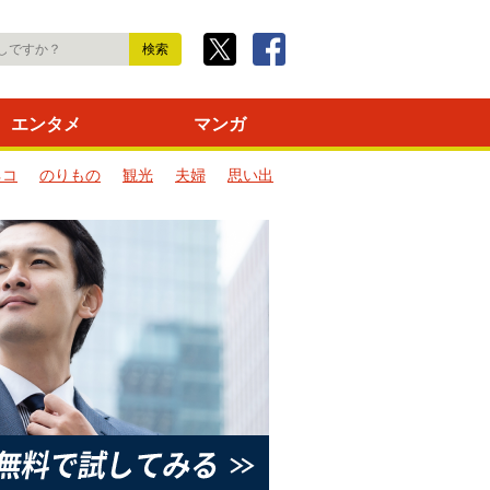
エンタメ
マンガ
ネコ
のりもの
観光
夫婦
思い出