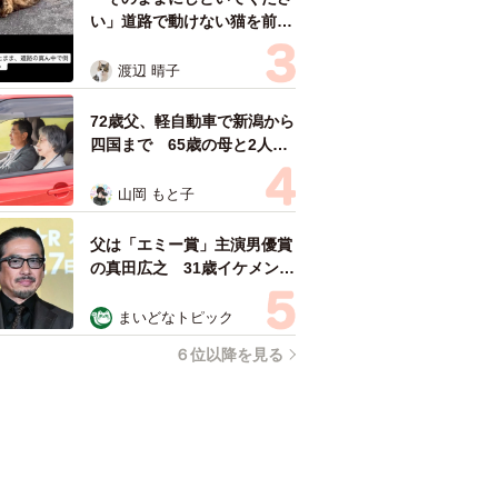
い」道路で動けない猫を前に
返された一言… 懸命に生き
ようとした4日間 「命の重
渡辺 晴子
さはみんな同じ」保護団体代
表の訴え
72歳父、軽自動車で新潟から
四国まで 65歳の母と2人で
3泊4日の旅 パーキングの休
憩まで分刻み… 「大学生で
山岡 もと子
も組まねえよ！」
父は「エミー賞」主演男優賞
の真田広之 31歳イケメン俳
優が長髪ヒゲのワイルド近影
「ガチヒロさんそっくり」
まいどなトピック
「新たな一面もステキ」
６位以降を見る