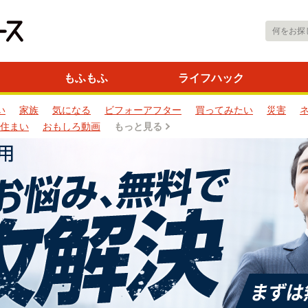
もふもふ
ライフハック
い
家族
気になる
ビフォーアフター
買ってみたい
災害
住まい
おもしろ動画
もっと見る