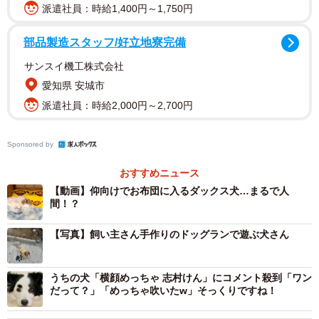
派遣社員：時給1,400円～1,750円
2/5
部品製造スタッフ/好立地寮完備
お目め開けてますけど、ひとりで寝られますか？（「ほんわか姉妹」さ
ん提供、Xよりキャプチャ撮影）
サンスイ機工株式会社
愛知県 安城市
「お利口です♡」「お姫様みたい」
派遣社員：時給2,000円～2,700円
「1人に豪勢なお布団ですな」
「お利口です♡」
Sponsored by
「隣で眠りたい ぎこちないウインク可愛い」
おすすめニュース
「お姫様みたい」
【動画】仰向けでお布団に入るダックス犬…まるで人
「なんか人間の子みたいですね」
間！？
「仰向け姿のお手手が可愛い こりゃぁ自分は犬だと思っ
てない」
【写真】飼い主さん手作りのドッグランで遊ぶ犬さん
多くの人をくぎ付けにしたくぅちゃんの就寝動画。撮影時
うちの犬「横顔めっちゃ 志村けん」にコメント殺到「ワン
だって？」「めっちゃ吹いたw」そっくりですね！
のことを、飼い主さんに聞いてみました。