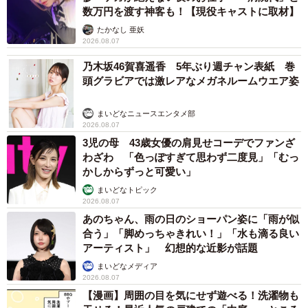
数万円を渡す神客も！【現役キャストに取材】
たかなし 亜妖
2026.08.07
乃木坂46賀喜遥香 5年ぶり週チャン表紙 巻
頭グラビアでは激レアなメガネルームウエア姿
まいどなニュースエンタメ部
2026.08.07
3児の母 43歳女優の肩見せコーデでファンざ
わざわ 「色っぽすぎて思わず二度見」「むっ
かしからずっと可愛い」
まいどなトピック
2026.08.07
あのちゃん、雨の日のショーパン姿に「雨が似
合う」「脚めっちゃきれい！」「水も滴る良い
アーティスト」 幻想的な近影が話題
まいどなメディア
2026.08.07
【漫画】周囲の目を気にせず遊べる！洗濯物も