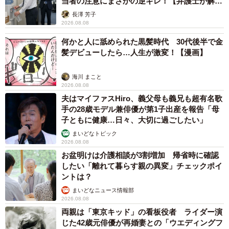
当者の注意にまさかの逆ギレ！【弁護士が解
です。でも、世の中のワンちゃんを拝見してますと、らい
説】
長澤 芳子
らが普通で、くぅが少し変わり者だと分かってきました。
2026.08.08
らいらは、おとなしくはないけど、人の話をしっかり聞き
何かと人に舐められた黒髪時代 30代後半で金
ます。すごく寂しがり屋さんで甘えんぼさんな一面があ
髪デビューしたら…人生が激変！【漫画】
り、またそれもすごくかわいいです」
海川 まこと
2026.08.08
夫はマイファスHiro、義父母も義兄も超有名歌
手の28歳モデル兼俳優が第1子出産を報告「母
子ともに健康…日々、大切に過ごしたい」
まいどなトピック
2026.08.08
お盆明けは介護相談が3割増加 帰省時に確認
したい「離れて暮らす親の異変」チェックポイ
ントは？
まいどなニュース情報部
2026.08.08
両親は「東京キッド」の看板役者 ライダー演
じた42歳元俳優が再婚妻との「ウエディングフ