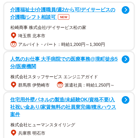
介護福祉士/介護職員/週2から可/デイサービスの
介護職/シフト相談可
NEW
松崎商事 株式会社/デイサービス松の家
埼玉県 北本市
アルバイト・パート：時給1,200円～1,300円
人気のお仕事 大手病院での医療事務@境町徒歩5
分/医療機関
株式会社スタッフサービス エンジニアガイド
群馬県 伊勢崎市
派遣社員：時給1,250円～
住宅用外壁パネルの製造/未経験OK/資格不要/入
社祝い金あり/家賃無料の社員寮完備/積水ハウス
案件
株式会社ヒューマンスタイリング
兵庫県 明石市