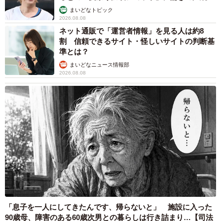
まいどなトピック
2026.08.08
ネット通販で「運営者情報」を見る人は約8
割 信頼できるサイト・怪しいサイトの判断基
準とは？
まいどなニュース情報部
2026.08.08
4/5
飼い主さんの手作りドッグラン！ステキです♡（「ほんわか姉妹」さん
提供）
「息子を一人にしてきたんです、帰らないと」 施設に入った
──そんなかわいい寝姿のくぅちゃんですが、普段はどんな
90歳母、障害のある60歳次男との暮らしは行き詰まり…【司法