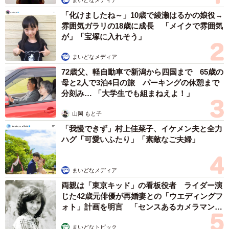
グを見て私が連れて行きます。以前は、少しの時間待つっ
て感じでしたが、今ではスヤ～っと寝ちゃう日もありま
「化けましたね～」10歳で綾瀬はるかの娘役→
雰囲気ガラリの18歳に成長 「メイクで雰囲気
す。寝てる布団は、飼い主、私の布団です。このシングル
が」「宝塚に入れそう」
布団で、飼い主と、ワンコ2匹で、寝てます」
まいどなメディア
──動画では、お目めは開いたままでしたが。
72歳父、軽自動車で新潟から四国まで 65歳の
母と2人で3泊4日の旅 パーキングの休憩まで
分刻み… 「大学生でも組まねえよ！」
「ポストした動画は、このまま寝ましたよ。で、私が電気
を消して、横に入れていただいた感じです。寝ていると、
山岡 もと子
スース～とかわいい寝息で、私には子守唄のように安心で
「我慢できず」村上佳菜子、イケメン夫と全力
きます。でも、疲れが大きい日は、結構なイビキをかきま
ハグ「可愛いふたり」「素敵なご夫婦」
すよ。鼻の長い犬種ですが、人みたいにしっかりイビキか
きます」
まいどなメディア
両親は「東京キッド」の看板役者 ライダー演
──それにしても、仰向けでお布団に入りまるで人みた
じた42歳元俳優が再婚妻との「ウエディングフ
ォト」計画を明言 「センスあるカメラマン求
い！ いつ頃からお布団に入って寝るように？
む」
まいどなトピック