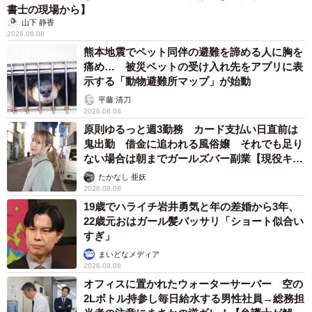
ワンちゃんですか。
書士の現場から】
山下 静香
2026.08.08
「くぅは、すごくおっとりしてます。落ち着きのある性格
熊本地震でペット同伴の避難を諦める人に胸を
ですよ。食にもあまり興味なくて、散歩も嫌いで。寝るの
痛め… 被災ペットの受け入れ先をアプリに表
が楽しみな感じに見えちゃいます。でも、寝てばかりは、
示する「動物避難所マップ」が始動
ダメなので、室内で走らせたりしてます。ワンコのテンシ
平藤 清刀
2026.08.08
ョンをあげてあげるのってなかなか大変だったりします。
原則ゆるっと週3勤務 カード支払い日直前は
外に、今年、犬用ドッグランを私の勝手デザインで作りま
鬼出勤 借金に追われる風俗嬢 それでも足り
した。私が洗濯を干したり、植木に水やりをする時に一緒
ない場合は朝までガールズバー副業【現役キャ
ストに取材】
に外へ行き、ドッグランで走ってます。かっこよく走れな
たかなし 亜妖
2026.08.08
いけど、約10分ずつ一日に何度も行ってる感じですよ」
19歳でハライチ岩井勇気と年の差婚から3年、
22歳元おはガール髪バッサリ「ショート似合い
──もう1匹のダックス犬のことを教えてください。
すぎ」
まいどなメディア
「らいらは、ミニチュアダックス。6歳の女の子です。食欲
2026.08.08
オフィスに置かれたウォーターサーバー 空の
旺盛、興味津々、食いしん坊。同じように育てたのに、こ
2Lボトル持参し毎日給水する男性社員→総務担
うも性格違いますかね？と、誰かに聞きたいくらいの違い