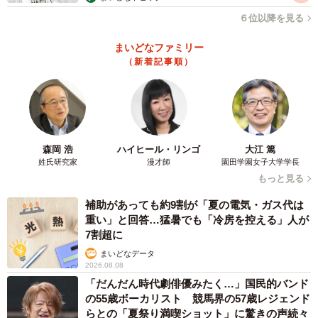
「1年くらいになりますでしょうか。初めは、待っててね…
６位以降を見る
くらいの感じで、お布団に置いてあげました。走っていた
まいどなファミリー
時期もありましたし、今も走る日もあります。でも、最近
（新着記事順）
では、飼い主がすぐ来るなー戻るなぁーって学習したの
か、置かれたまま寝てる時がありますね。毎日、同じよう
に寝てるわけではないです。眠い疲れた時間。それがマッ
チすると、勝手に寝てしまうって感じですよ」
森岡 浩
ハイヒール・リンゴ
大江 篤
姓氏研究家
漫才師
園田学園女子大学学長
もっと見る
補助があっても約9割が「夏の電気・ガス代は
重い」と回答…猛暑でも「冷房を控える」人が
7割超に
まいどなデータ
2026.08.08
「だんだん時代劇俳優みたく…」国民的バンド
の55歳ボーカリスト 競馬界の57歳レジェンド
らとの「夏祭り満喫ショット」に驚きの声続々