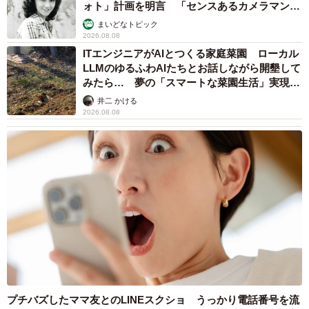
ォト」計画を明言 「センスあるカメラマン求
む」
まいどなトピック
2026.08.08
ITエンジニアがAIとつくる家庭菜園 ローカル
LLMのゆるふわAIたちとお話しながら開墾して
みたら… 夢の「スマートな菜園生活」実現な
るか
井二 かける
2026.08.08
5/5
らいらちゃんとくぅちゃん（「ほんわか姉妹」さん提供）
プチバズしたママ友とのLINEスクショ うっかり電話番号を流