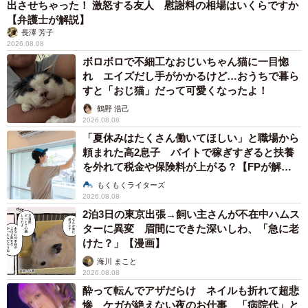
出させちゃった！ 激怒する友人 慰謝料の相場はいくらですか
【弁護士が解説】
長澤 芳子
2026.08.08
ボロボロで不細工なおじいちゃん猫に一目惚
れ エイズだし手がかかるけど…おうちで暮ら
すと「おじ猫」だって可愛くなったよ！
鶴野 浩己
2026.08.08
「夏休みはたくさん働いてほしい」と職場から
頼まれた高2息子 バイトで稼ぎすぎると扶養
を外れて税金や保険料が上がる？【FPが解
説】
もくもくライターズ
2026.08.08
2泊3日の東京出張→飼い主さんが不在中ハムス
ターに異変 眉間にできた深いしわ、「急に老
けた？」【漫画】
海川 まこと
2026.08.08
酔って転んでアザだらけ ネイルも折れて超悲
惨 ケガが絶えない夜のお仕事 「病院代」と