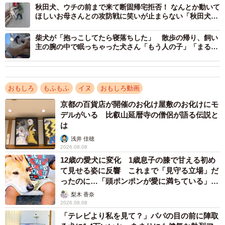
秋田犬、ウチの前まで来て断固帰宅拒否！ なんとか動いて
ほしいお母さんとの攻防戦に笑いが止まらない「秋田犬あ
るある」「和みます」
柴犬が「抱っこしてたら寝落ちした」 散歩の帰り、飼い
主の腕の中で眠っちゃった犬さん「もう人の子」「まるで
ぬいぐるみ」
おもしろ
もふもふ
イヌ
おもしろ動画
京都の百貨店が開催のお化け屋敷のお化けにモ
デルがいる 比叡山延暦寺の僧侶が語る伝説と
は
浅井 佳穂
2026.08.08
12歳の愛犬に変化 1歳息子の膝で甘える初め
て見せる姿に反響 これまで「見守る立場」だ
ったのに…「頭ポンポンが愛に満ちている」
「尊…」
梨木 香奈
2026.08.08
「テレビより私を見て？」パパの目の前に陣取