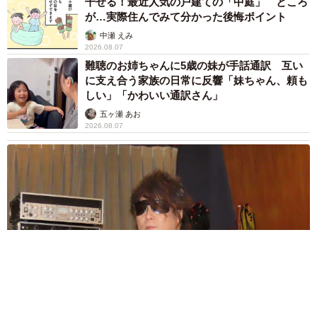
干せる！最近人気の戸建ての「中庭」 ところ
が…実際住んでみて分かった後悔ポイント
中瀬 えみ
2026.08.07
難聴のお姉ちゃんに5歳の妹が手話通訳 互い
に支え合う家族の日常に反響「妹ちゃん、頼も
しい」「かわいい通訳さん」
五ヶ瀬 あお
2026.08.07