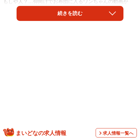
もしや人？…仰向けでお布団に入るワンちゃんの動画が
X（旧Twitter）で話題になりました。
続きを読む
投稿したのは、飼い主の「ほんわか姉妹」さん
（@siawase1717）。動画のワンちゃんは、カニンヘンダ
ックスの來優（くぅ）ちゃんです。9歳の女の子。飼い主さ
んによると、くぅちゃんがリビングでウトウトとしている
ところを目撃し、寝室に連れて行った時のこと。ひとりで
お布団に入ってまったり寝始めたといいます。そんなくぅ
ちゃんの寝姿にキュンキュンする人たちが続出。たくさん
のコメントが寄せられています
まいどなの求人情報
求人情報一覧へ