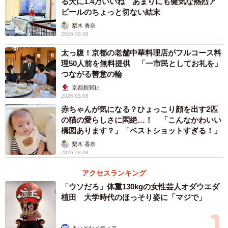
る犬に1.4万いいね あまりにも健気な熱烈ア
ピールのちょっと切ない結末
梨木 香奈
2026.08.08
太っ腹！京都の老舗中華料理店がフルコース料
理50人前を無料提供 「一市民としてお礼を」
つながる善意の輪
3/5
京都新聞社
2026.08.08
いつもたいていこんなふうにねてるんです（「ほんわか姉妹」さん提
赤ちゃんが気になる？ひょっこり顔を出す2匹
供、動画よりキャプチャ撮影）
の猫の愛らしさに悶絶…！ 「こんなかわいい
構図あります？」「ベストショットすぎる！」
ダックス犬の就寝動画…お布団に入って寝るよう
梨木 香奈
になったのは？
2026.08.08
──くぅちゃんの就寝動画が話題になりました。
アクセスランキング
「ウソだろ」体重130kgの女性芸人オダウエダ
植田 大学時代のほっそり姿に「マジで」
「くぅには、眠くなる時間があります。だいたい21時か22
時くらいです。リビングでデローンとなるので、タイミン
まいどなメディア