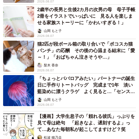
2026.08.07
2歳半の長男と生後2カ月の次男の母 母子手帳
2冊をイラストでいっぱいに 見る人を楽しま
せる家族ストーリーに「かわいすぎる！」
山岡 もと子
2026.08.07
猫2匹が段ボール箱の取り合いで「ポコスカ猫
パンチ」の応酬 その後の心温まる結末に「愛
～！」「おばちゃん泣きそうや…」
梨木 香奈
2026.08.07
「ちょっとババロアみたい」パートナーの誕生
日に手作りトートバッグ 完成まで1年 淡い
藍染めに漂うクラゲ よく見ると…「センスす
ごい」
山岡 もと子
2026.08.07
【漫画】大学生息子の「頼れる彼氏」っぷりを
見て母は絶句 「起きなよ、遅刻するよ」っ
て…あなた毎朝私が起こしてますけど？笑
松波 穂乃圭