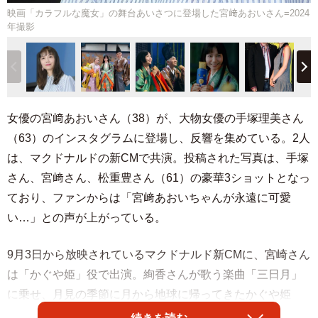
映画「カラフルな魔女」の舞台あいさつに登場した宮﨑あおいさん=2024
年撮影
女優の宮﨑あおいさん（38）が、大物女優の手塚理美さん
（63）のインスタグラムに登場し、反響を集めている。2人
は、マクドナルドの新CMで共演。投稿された写真は、手塚
さん、宮﨑さん、松重豊さん（61）の豪華3ショットとなっ
ており、ファンからは「宮﨑あおいちゃんが永遠に可愛
い…」との声が上がっている。
9月3日から放映されているマクドナルド新CMに、宮崎さん
は「かぐや姫」役で出演。絢香さんが歌う楽曲「三日月」
に乗せ、月見の季節に月から地球に帰ってきたかぐや姫
が、翁役の松重さんと、媼役の手塚さんと「月見バーガ