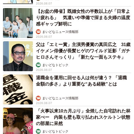
2026.08.07
【お盆の帰省】既婚女性の半数以上が「日常よ
り疲れる」 気遣いや準備で深まる夫婦の温度
感ギャップ鮮明に
まいどなニュース情報部
2026.08.07
父は「エミー賞」主演男優賞の真田広之 31歳
イケメン俳優が長髪ヒゲのワイルド近影「ガチ
ヒロさんそっくり」「新たな一面もステキ」
まいどなトピック
2026.08.07
退職金を運用に回せる人は何が違う？ 「退職
金額の多さ」より重要な“ある経験”とは
まいどなニュース情報部
2026.08.07
「火事以来10カ月ぶり」全焼した自宅訪れた林
家ぺー 内装も壁も取り払われスケルトン状態
の部屋に呆然
まいどなトピック