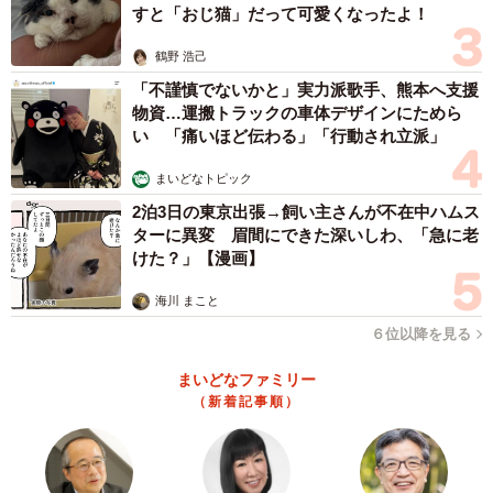
すと「おじ猫」だって可愛くなったよ！
鶴野 浩己
「不謹慎でないかと」実力派歌手、熊本へ支援
物資…運搬トラックの車体デザインにためら
い 「痛いほど伝わる」「行動され立派」
まいどなトピック
2泊3日の東京出張→飼い主さんが不在中ハムス
ターに異変 眉間にできた深いしわ、「急に老
けた？」【漫画】
海川 まこと
６位以降を見る
まいどなファミリー
（新着記事順）