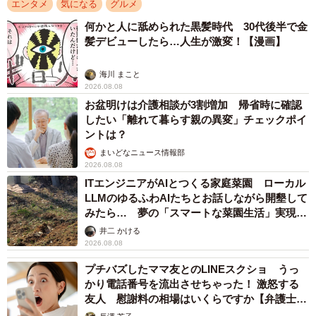
エンタメ
気になる
グルメ
何かと人に舐められた黒髪時代 30代後半で金
髪デビューしたら…人生が激変！【漫画】
海川 まこと
2026.08.08
お盆明けは介護相談が3割増加 帰省時に確認
したい「離れて暮らす親の異変」チェックポイ
ントは？
まいどなニュース情報部
2026.08.08
ITエンジニアがAIとつくる家庭菜園 ローカル
LLMのゆるふわAIたちとお話しながら開墾して
みたら… 夢の「スマートな菜園生活」実現な
るか
井二 かける
2026.08.08
プチバズしたママ友とのLINEスクショ うっ
かり電話番号を流出させちゃった！ 激怒する
友人 慰謝料の相場はいくらですか【弁護士が
解説】