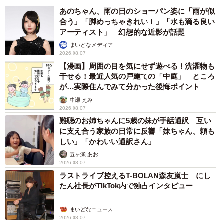
あのちゃん、雨の日のショーパン姿に「雨が似
合う」「脚めっちゃきれい！」「水も滴る良い
アーティスト」 幻想的な近影が話題
まいどなメディア
2026.08.07
【漫画】周囲の目を気にせず遊べる！洗濯物も
干せる！最近人気の戸建ての「中庭」 ところ
が…実際住んでみて分かった後悔ポイント
中瀬 えみ
2026.08.07
難聴のお姉ちゃんに5歳の妹が手話通訳 互い
に支え合う家族の日常に反響「妹ちゃん、頼も
しい」「かわいい通訳さん」
五ヶ瀬 あお
2026.08.07
ラストライブ控えるT-BOLAN森友嵐士 にし
たん社長がTikTok内で独占インタビュー
まいどなニュース
2026.08.07