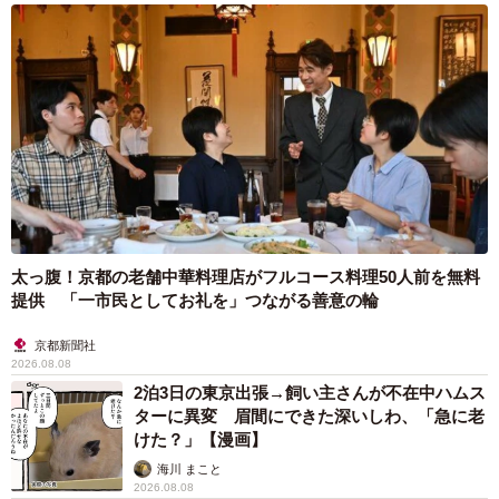
太っ腹！京都の老舗中華料理店がフルコース料理50人前を無料
提供 「一市民としてお礼を」つながる善意の輪
京都新聞社
2026.08.08
2泊3日の東京出張→飼い主さんが不在中ハムス
ターに異変 眉間にできた深いしわ、「急に老
けた？」【漫画】
海川 まこと
2026.08.08