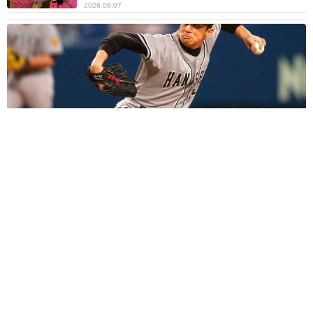
2026.08.07
「こんなかわいい子おるん！？」大阪出身のUHB26歳アナが話
題…父は元プロ野球選手 「アイドルさんよりかわいい」「め
ちゃ爽やか」
まいどなメディア
2026.08.07
世界一周中に3度も出会った運命的カップル
口では言えない「ジョージアの熱い夜」に「も
うやめぇや！」藤井が猛ツッコミ連発【新婚さ
ん】