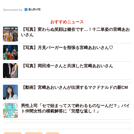
Sponsored by
おすすめニュース
【写真】変わらぬ笑顔は健在です…！十二単姿の宮﨑あお
いさん
【写真】月見バーガーを頬張る宮﨑あおいさん♡
【写真】岡田准一さんと共演した宮﨑あおいさん
【動画】宮﨑あおいさんが出演するマクドナルドの新CM
男性上司「セで始まってスで終わるものなーんだ？」バイ
ト仲間女性の模範解答に「完璧な返し！」