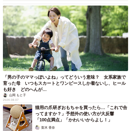
「男の子のママっぽいよね」ってどういう意味？ 女系家族で
育った母 いつもスカートとワンピースしか着ないし、ヒール
も好き どのへんが…
山岡 もと子
2026.08.07
猫用の爪研ぎおもちゃを買ったら…「これで合
ってますか？」予想外の使い方が大反響
「100点満点」「かわいいからよし！」
梨木 香奈