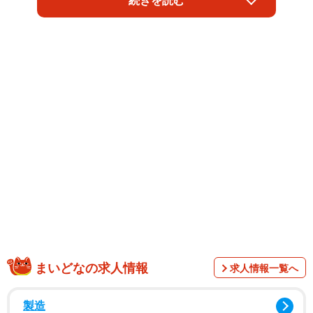
続きを読む
ー」を一緒に味わい楽しむ様子を描いた〝令和版〟の竹取
物語となっている。
手塚さんはインスタグラムで「マクドナルドのコマーシャ
ル。月見バーガー食べて下さいね。楽しい撮影でした」と
綴り、３人で記念写真を披露した。
ＣＭは話題となっており、「宮﨑あおいのCM眼福すぎ
る…」「宮﨑あおい、可愛いを更新し続けている」「38歳
なんだぜ…まじかよ」など、変わらぬキュートさに驚きの
声が続出していた。
まいどなの求人情報
求人情報一覧へ
製造