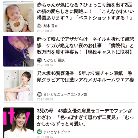
赤ちゃんが気になる？ひょっこり顔を出す2匹
の猫の愛らしさに悶絶…！ 「こんなかわいい
構図あります？」「ベストショットすぎる！」
梨木 香奈
2026.08.08
酔って転んでアザだらけ ネイルも折れて超悲
惨 ケガが絶えない夜のお仕事 「病院代」と
数万円を渡す神客も！【現役キャストに取材】
たかなし 亜妖
2026.08.07
乃木坂46賀喜遥香 5年ぶり週チャン表紙 巻
頭グラビアでは激レアなメガネルームウエア姿
まいどなニュースエンタメ部
2026.08.07
3児の母 43歳女優の肩見せコーデでファンざ
わざわ 「色っぽすぎて思わず二度見」「むっ
かしからずっと可愛い」
まいどなトピック
2026.08.07