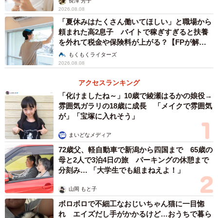
長澤 芳子
2026.08.08
「夏休みはたくさん働いてほしい」と職場から
頼まれた高2息子 バイトで稼ぎすぎると扶養
を外れて税金や保険料が上がる？【FPが解
説】
もくもくライターズ
2026.08.08
アクセスランキング
「化けましたね～」10歳で綾瀬はるかの娘役→
雰囲気ガラリの18歳に成長 「メイクで雰囲気
が」「宝塚に入れそう」
まいどなメディア
72歳父、軽自動車で新潟から四国まで 65歳の
母と2人で3泊4日の旅 パーキングの休憩まで
分刻み… 「大学生でも組まねえよ！」
山岡 もと子
ボロボロで不細工なおじいちゃん猫に一目惚
れ エイズだし手がかかるけど…おうちで暮ら