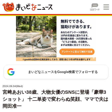
まいどなニュースをGoogle検索でフォローする
2024.09.04(Wed)
宮﨑あおい38歳、大物女優のSNSに登場「豪華3
ショット」 十二単姿で変わらぬ笑顔、ママで夫は
岡田准一