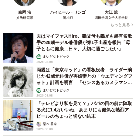
森岡 浩
ハイヒール・リンゴ
大江 篤
姓氏研究家
漫才師
園田学園女子大学学長
もっと見る
夫はマイファスHiro、義父母も義兄も超有名歌
手の28歳モデル兼俳優が第1子出産を報告「母
子ともに健康…日々、大切に過ごしたい」
まいどなトピック
2026.08.08
両親は「東京キッド」の看板役者 ライダー演
じた42歳元俳優が再婚妻との「ウエディングフ
ォト」計画を明言 「センスあるカメラマン求
む」
まいどなトピック
2026.08.08
「テレビより私を見て？」パパの目の前に陣取
る犬に1.4万いいね あまりにも健気な熱烈ア
ピールのちょっと切ない結末
梨木 香奈
2026.08.08