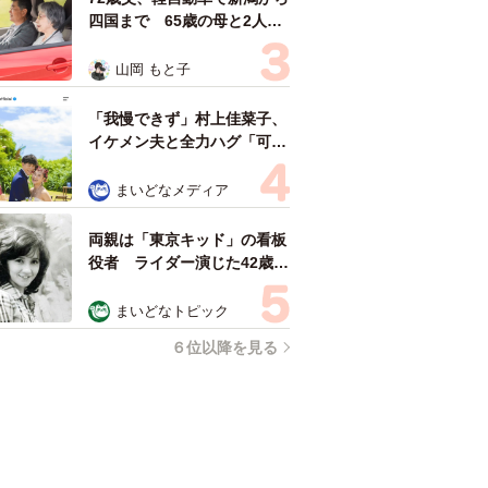
雰囲気が」「宝塚に入れそ
まいどなメディア
う」
72歳父、軽自動車で新潟から
四国まで 65歳の母と2人で
3泊4日の旅 パーキングの休
憩まで分刻み… 「大学生で
山岡 もと子
も組まねえよ！」
「我慢できず」村上佳菜子、
イケメン夫と全力ハグ「可愛
いふたり」「素敵なご夫婦」
まいどなメディア
両親は「東京キッド」の看板
役者 ライダー演じた42歳元
俳優が再婚妻との「ウエディ
ングフォト」計画を明言
まいどなトピック
「センスあるカメラマン求
６位以降を見る
む」