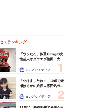
セスランキング
「ウソだろ」体重130kgの女
性芸人オダウエダ植田 大学
時代のほっそり姿に「マジ
で」
まいどなメディア
「化けましたね～」10歳で綾
瀬はるかの娘役→雰囲気ガラ
リの18歳に成長 「メイクで