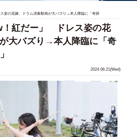
 ドレス姿の花嫁、ドラム演奏動画が大バズり→本人降臨に「奇跡
Wow！紅だー」 ドレス姿の花
が大バズり→本人降臨に「奇
」
2024.08.21(Wed)