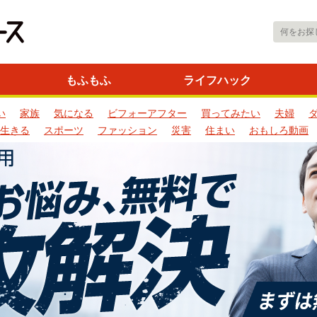
もふもふ
ライフハック
い
家族
気になる
ビフォーアフター
買ってみたい
夫婦
生きる
スポーツ
ファッション
災害
住まい
おもしろ動画