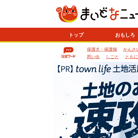
ニ
トップ
おもしろ
ュ
ー
保護犬・保護猫
かんさ
ス
一
思い出
しごと
ともに
覧