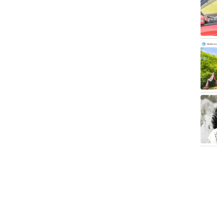
割が「夏の電気・ガス代は重い」と回答…猛暑でも「冷
割超に
2026.08.08
優みたく…」国民的バンドの55歳ボーカリスト 競馬
ドらとの「夏祭り満喫ショット」に驚きの声続々
2026.08.08
者情報」を見る人は約8割 信頼できるサイト・怪しい