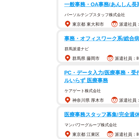
一般事務・OA事務/あんしん長
パーソルテンプスタッフ株式会社
東京都 東大和市
派遣社員：
事務・オフィスワーク系/総合
群馬派遣ナビ
群馬県 藤岡市
派遣社員：時給
PC・データ入力/医療事務・受付
ルいらず 医療事務
ケアゲート株式会社
神奈川県 厚木市
派遣社員：時
医療事務スタッフ募集!完全週休
マンパワーグループ株式会社
東京都 江東区
派遣社員：時