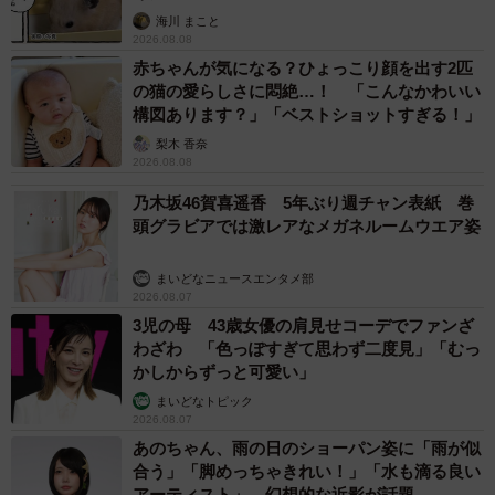
海川 まこと
2026.08.08
赤ちゃんが気になる？ひょっこり顔を出す2匹
の猫の愛らしさに悶絶…！ 「こんなかわいい
構図あります？」「ベストショットすぎる！」
梨木 香奈
2026.08.08
乃木坂46賀喜遥香 5年ぶり週チャン表紙 巻
頭グラビアでは激レアなメガネルームウエア姿
まいどなニュースエンタメ部
2026.08.07
3児の母 43歳女優の肩見せコーデでファンざ
わざわ 「色っぽすぎて思わず二度見」「むっ
かしからずっと可愛い」
まいどなトピック
2026.08.07
あのちゃん、雨の日のショーパン姿に「雨が似
合う」「脚めっちゃきれい！」「水も滴る良い
アーティスト」 幻想的な近影が話題