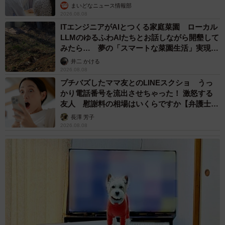
まいどなニュース情報部
2026.08.08
ITエンジニアがAIとつくる家庭菜園 ローカル
LLMのゆるふわAIたちとお話しながら開墾して
みたら… 夢の「スマートな菜園生活」実現な
るか
井二 かける
2026.08.08
プチバズしたママ友とのLINEスクショ うっ
かり電話番号を流出させちゃった！ 激怒する
友人 慰謝料の相場はいくらですか【弁護士が
解説】
長澤 芳子
2026.08.08