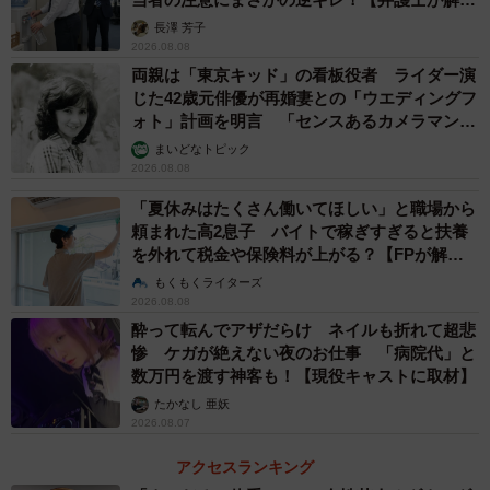
説】
長澤 芳子
2026.08.08
両親は「東京キッド」の看板役者 ライダー演
じた42歳元俳優が再婚妻との「ウエディングフ
ォト」計画を明言 「センスあるカメラマン求
む」
まいどなトピック
2026.08.08
「夏休みはたくさん働いてほしい」と職場から
頼まれた高2息子 バイトで稼ぎすぎると扶養
を外れて税金や保険料が上がる？【FPが解
説】
もくもくライターズ
2026.08.08
酔って転んでアザだらけ ネイルも折れて超悲
惨 ケガが絶えない夜のお仕事 「病院代」と
数万円を渡す神客も！【現役キャストに取材】
たかなし 亜妖
2026.08.07
アクセスランキング