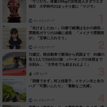
「ウソだろ」体重130kgの女性芸人オダウエダ
植田 大学時代のほっそり姿に「マジで」
まいどなメディア
「化けましたね～」10歳で綾瀬はるかの娘役→
雰囲気ガラリの18歳に成長 「メイクで雰囲気
が」「宝塚に入れそう」
まいどなメディア
72歳父、軽自動車で新潟から四国まで 65歳の
母と2人で3泊4日の旅 パーキングの休憩まで
分刻み… 「大学生でも組まねえよ！」
山岡 もと子
「我慢できず」村上佳菜子、イケメン夫と全力
ハグ「可愛いふたり」「素敵なご夫婦」
まいどなメディア