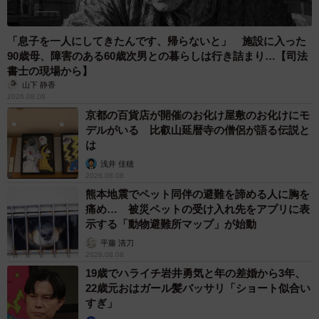
「息子を一人にしてきたんです、帰らないと」 施設に入った
90歳母、障害のある60歳次男との暮らしは行き詰まり…【司法
書士の現場から】
山下 静香
2026.08.08
京都の百貨店が開催のお化け屋敷のお化けにモ
デルがいる 比叡山延暦寺の僧侶が語る伝説と
は
浅井 佳穂
2026.08.08
熊本地震でペット同伴の避難を諦める人に胸を
痛め… 被災ペットの受け入れ先をアプリに表
示する「動物避難所マップ」が始動
平藤 清刀
2026.08.08
19歳でハライチ岩井勇気と年の差婚から3年、
22歳元おはガール髪バッサリ「ショート似合い
すぎ」