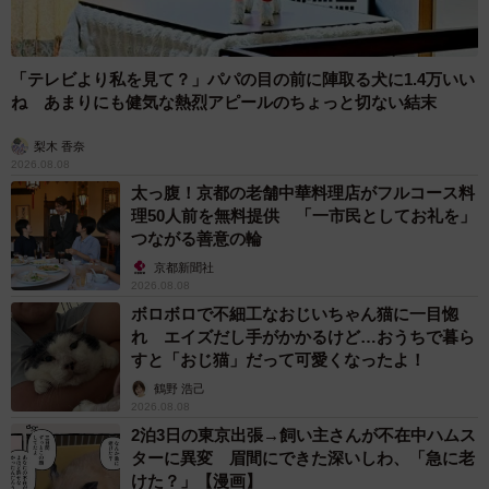
「テレビより私を見て？」パパの目の前に陣取る犬に1.4万いい
ね あまりにも健気な熱烈アピールのちょっと切ない結末
梨木 香奈
2026.08.08
太っ腹！京都の老舗中華料理店がフルコース料
理50人前を無料提供 「一市民としてお礼を」
つながる善意の輪
京都新聞社
2026.08.08
ボロボロで不細工なおじいちゃん猫に一目惚
れ エイズだし手がかかるけど…おうちで暮ら
すと「おじ猫」だって可愛くなったよ！
鶴野 浩己
2026.08.08
2泊3日の東京出張→飼い主さんが不在中ハムス
ターに異変 眉間にできた深いしわ、「急に老
けた？」【漫画】