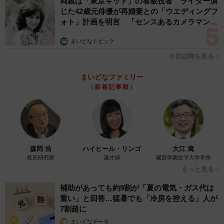
両親は「東京キッド」の看板役者 ライダー演
じた42歳元俳優が再婚妻との「ウエディングフ
ォト」計画を明言 「センスあるカメラマン求
む」
まいどなトピック
６位以降を見る
まいどなファミリー
（新着記事順）
森岡 浩
ハイヒール・リンゴ
大江 篤
姓氏研究家
漫才師
園田学園女子大学学長
もっと見る
補助があっても約9割が「夏の電気・ガス代は
重い」と回答…猛暑でも「冷房を控える」人が
7割超に
まいどなデータ