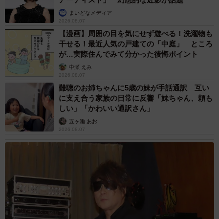
まいどなメディア
2026.08.07
【漫画】周囲の目を気にせず遊べる！洗濯物も
干せる！最近人気の戸建ての「中庭」 ところ
が…実際住んでみて分かった後悔ポイント
中瀬 えみ
2026.08.07
難聴のお姉ちゃんに5歳の妹が手話通訳 互い
に支え合う家族の日常に反響「妹ちゃん、頼も
しい」「かわいい通訳さん」
五ヶ瀬 あお
2026.08.07