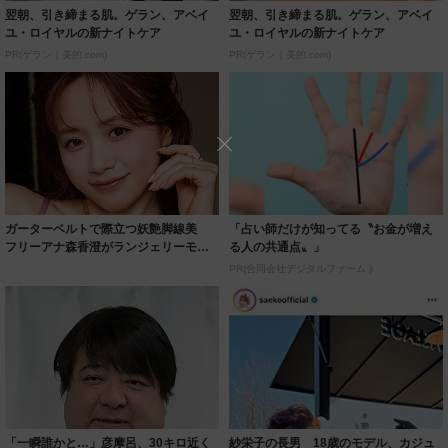
翌朝、引き締まる肌。ゲラン、アベイ
翌朝、引き締まる肌。ゲラン、アベイ
ユ・ロイヤルの新ナイトケア
ユ・ロイヤルの新ナイトケア
PR(ゲラン｜美的.com)
PR(ゲラン｜美的.com)
ガーターベルトで際立つ妖艶脚線美
「占い師だけが知ってる〝お金が増え
フリーアナ森香澄がランジェリーモデ
る人の共通点〟」
ルに ｢PE...
PR(合同会社デジタルファーム )
「一瞬誰かと…」彦摩呂、30キロ近く
紗栄子の長男 18歳のモデル、カジュ