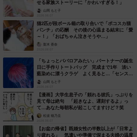
せる家族ストーリーに「かわいすぎる！」
山岡 もと子
2026.08.07
猫2匹が段ボール箱の取り合いで「ポコスカ猫
パンチ」の応酬 その後の心温まる結末に「愛
～！」「おばちゃん泣きそうや…」
梨木 香奈
2026.08.07
「ちょっとババロアみたい」パートナーの誕生
日に手作りトートバッグ 完成まで1年 淡い
藍染めに漂うクラゲ よく見ると…「センスす
ごい」
山岡 もと子
2026.08.07
【漫画】大学生息子の「頼れる彼氏」っぷりを
見て母は絶句 「起きなよ、遅刻するよ」っ
て…あなた毎朝私が起こしてますけど？笑
松波 穂乃圭
2026.08.07
【お盆の帰省】既婚女性の半数以上が「日常よ
り疲れる」 気遣いや準備で深まる夫婦の温度