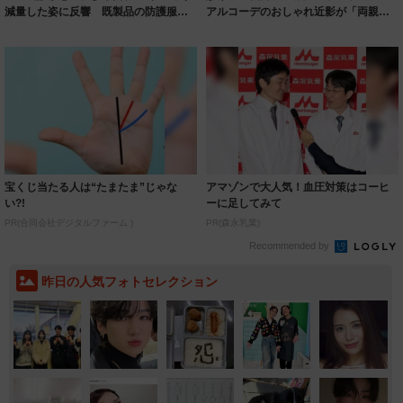
減量した姿に反響 既製品の防護服が
アルコーデのおしゃれ近影が「両親の
着られると...
いいとこ取...
宝くじ当たる人は“たまたま”じゃな
アマゾンで大人気！血圧対策はコーヒ
い?!
ーに足してみて
PR(合同会社デジタルファーム )
PR(森永乳業)
Recommended by
昨日の人気フォトセレクション