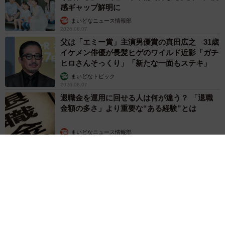
感ギャップ鮮明に
まいどなニュース情報部
2026.08.07
父は「エミー賞」主演男優賞の真田広之 31歳
イケメン俳優が長髪ヒゲのワイルド近影「ガチ
ヒロさんそっくり」「新たな一面もステキ」
まいどなトピック
2026.08.07
退職金を運用に回せる人は何が違う？ 「退職
金額の多さ」より重要な“ある経験”とは
まいどなニュース情報部
2026.08.07