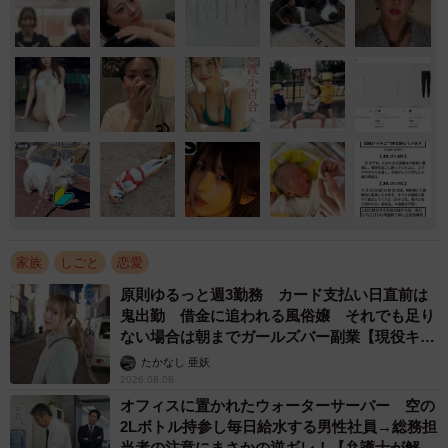
家族
しごと
恋愛
原則ゆるっと週3勤務 カード支払い日直前は
鬼出勤 借金に追われる風俗嬢 それでも足り
ない場合は朝までガールズバー副業【現役キャ
ストに取材】
たかなし 亜妖
2026.08.08
オフィスに置かれたウォーターサーバー 空の
2Lボトル持参し毎日給水する男性社員→総務担
当者の注意にまさかの逆ギレ！【弁護士が解