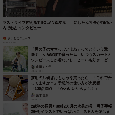
ラストライブ控えるT-BOLAN森友嵐士 にしたん社長がTikTok
内で独占インタビュー
まいどなニュース
2026.08.07
「男の子のママっぽいよね」ってどういう意
味？ 女系家族で育った母 いつもスカートと
ワンピースしか着ないし、ヒールも好き どの
へんが…
山岡 もと子
2026.08.07
猫用の爪研ぎおもちゃを買ったら…「これで合
ってますか？」予想外の使い方が大反響
「100点満点」「かわいいからよし！」
梨木 香奈
2026.08.07
2歳半の長男と生後2カ月の次男の母 母子手帳
2冊をイラストでいっぱいに 見る人を楽しま