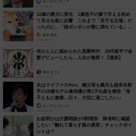
まいどなメディア
2026.08.08
12歳の愛犬に変化 1歳息子の膝で甘える初め
て見せる姿に反響 これまで「見守る立場」だ
ったのに…「頭ポンポンが愛に満ちている」
「尊…」
梨木 香奈
2026.08.08
何かと人に舐められた黒髪時代 30代後半で金
髪デビューしたら…人生が激変！【漫画】
海川 まこと
2026.08.08
夫はマイファスHiro、義父母も義兄も超有名歌
手の28歳モデル兼俳優が第1子出産を報告「母
子ともに健康…日々、大切に過ごしたい」
まいどなトピック
2026.08.08
お盆明けは介護相談が3割増加 帰省時に確認
したい「離れて暮らす親の異変」チェックポイ
ントは？