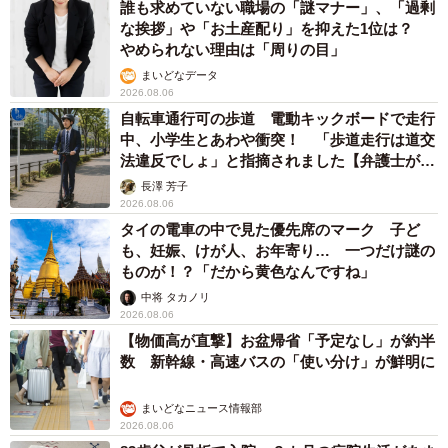
誰も求めていない職場の「謎マナー」、「過剰
な挨拶」や「お土産配り」を抑えた1位は？
やめられない理由は「周りの目」
まいどなデータ
2026.08.06
自転車通行可の歩道 電動キックボードで走行
中、小学生とあわや衝突！ 「歩道走行は道交
法違反でしょ」と指摘されました【弁護士が解
説】
長澤 芳子
2026.08.06
タイの電車の中で見た優先席のマーク 子ど
も、妊娠、けが人、お年寄り… 一つだけ謎の
ものが！？「だから黄色なんですね」
中将 タカノリ
2026.08.06
【物価高が直撃】お盆帰省「予定なし」が約半
数 新幹線・高速バスの「使い分け」が鮮明に
まいどなニュース情報部
2026.08.06