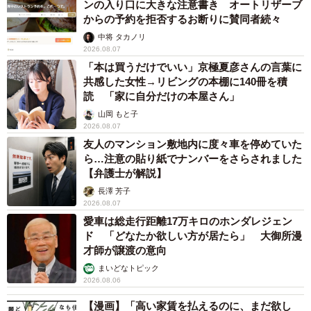
ンの入り口に大きな注意書き オートリザーブ
からの予約を拒否するお断りに賛同者続々
中将 タカノリ
2026.08.07
「本は買うだけでいい」京極夏彦さんの言葉に
共感した女性→リビングの本棚に140冊を積
読 「家に自分だけの本屋さん」
山岡 もと子
2026.08.07
友人のマンション敷地内に度々車を停めていた
ら…注意の貼り紙でナンバーをさらされました
【弁護士が解説】
長澤 芳子
2026.08.07
愛車は総走行距離17万キロのホンダレジェン
ド 「どなたか欲しい方が居たら」 大御所漫
才師が譲渡の意向
まいどなトピック
2026.08.06
【漫画】「高い家賃を払えるのに、まだ欲し