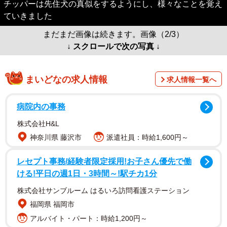
チッパーは先住犬の真似をするようにし、様々なことを覚え
ていきました
まだまだ画像は続きます。画像（2/3）
↓ スクロールで次の写真 ↓
まいどなの求人情報
求人情報一覧へ
病院内の事務
株式会社H&L
神奈川県 藤沢市
派遣社員：時給1,600円～
レセプト事務/経験者限定採用!お子さん優先で働
ける!平日の週1日・3時間～!駅チカ1分
株式会社サンブルーム はるいろ訪問看護ステーション
福岡県 福岡市
アルバイト・パート：時給1,200円～