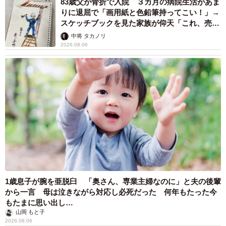
83歳父が骨折で入院 ３カ月の病院生活があま
りに退屈で「画用紙と色鉛筆持ってこい！」→
スケッチブックを見た家族が仰天「これ、売れ
ますよ…」
中将 タカノリ
2026.08.06
1歳息子が腕を亜脱臼 「奥さん、専業主婦なのに」と夫の後輩
から一言 母は泣きながら対応し必死だった 何年もたった今
もたまに思い出し…
山岡 もと子
2026.08.06