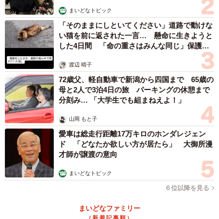
まいどなトピック
「そのままにしといてください」道路で動けな
い猫を前に返された一言… 懸命に生きようと
した4日間 「命の重さはみんな同じ」保護団
体代表の訴え
渡辺 晴子
72歳父、軽自動車で新潟から四国まで 65歳の
母と2人で3泊4日の旅 パーキングの休憩まで
分刻み… 「大学生でも組まねえよ！」
山岡 もと子
愛車は総走行距離17万キロのホンダレジェン
ド 「どなたか欲しい方が居たら」 大御所漫
才師が譲渡の意向
まいどなトピック
６位以降を見る
まいどなファミリー
（新着記事順）