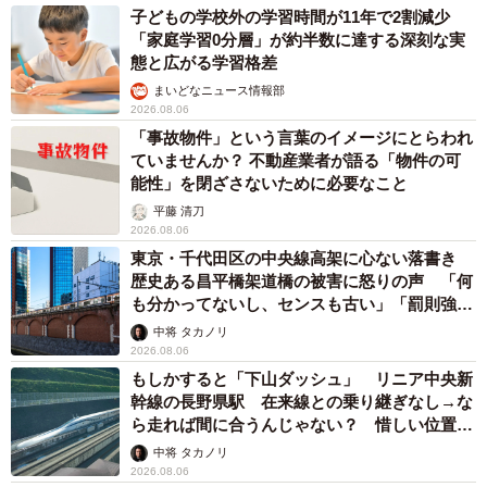
子どもの学校外の学習時間が11年で2割減少
「家庭学習0分層」が約半数に達する深刻な実
態と広がる学習格差
まいどなニュース情報部
2026.08.06
「事故物件」という言葉のイメージにとらわれ
ていませんか？ 不動産業者が語る「物件の可
能性」を閉ざさないために必要なこと
平藤 清刀
2026.08.06
東京・千代田区の中央線高架に心ない落書き
歴史ある昌平橋架道橋の被害に怒りの声 「何
も分かってないし、センスも古い」「罰則強化
して」
中将 タカノリ
2026.08.06
もしかすると「下山ダッシュ」 リニア中央新
幹線の長野県駅 在来線との乗り継ぎなし→な
ら走れば間に合うんじゃない？ 惜しい位置関
係が反響
中将 タカノリ
2026.08.06