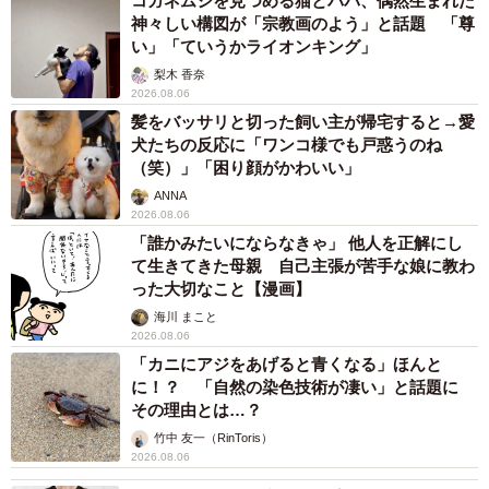
コガネムシを見つめる猫とパパ、偶然生まれた
神々しい構図が「宗教画のよう」と話題 「尊
い」「ていうかライオンキング」
梨木 香奈
2026.08.06
髪をバッサリと切った飼い主が帰宅すると→愛
犬たちの反応に「ワンコ様でも戸惑うのね
（笑）」「困り顔がかわいい」
ANNA
2026.08.06
「誰かみたいにならなきゃ」 他人を正解にし
て生きてきた母親 自己主張が苦手な娘に教わ
った大切なこと【漫画】
海川 まこと
2026.08.06
「カニにアジをあげると青くなる」ほんと
に！？ 「自然の染色技術が凄い」と話題に
その理由とは…？
竹中 友一（RinToris）
2026.08.06