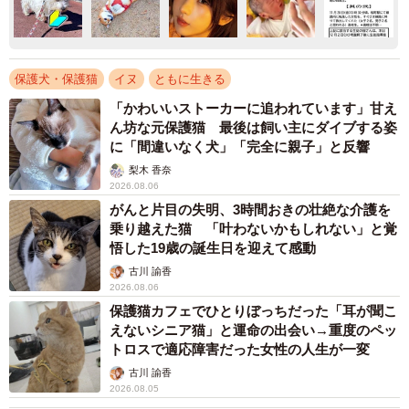
保護犬・保護猫
イヌ
ともに生きる
「かわいいストーカーに追われています」甘え
ん坊な元保護猫 最後は飼い主にダイブする姿
に「間違いなく犬」「完全に親子」と反響
梨木 香奈
2026.08.06
がんと片目の失明、3時間おきの壮絶な介護を
乗り越えた猫 「叶わないかもしれない」と覚
悟した19歳の誕生日を迎えて感動
古川 諭香
2026.08.06
保護猫カフェでひとりぼっちだった「耳が聞こ
えないシニア猫」と運命の出会い→重度のペッ
トロスで適応障害だった女性の人生が一変
古川 諭香
2026.08.05