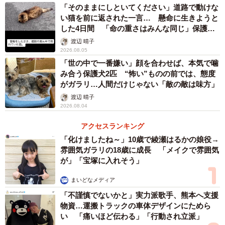
「そのままにしといてください」道路で動けな
い猫を前に返された一言… 懸命に生きようと
した4日間 「命の重さはみんな同じ」保護団
体代表の訴え
渡辺 晴子
2026.08.05
「世の中で一番嫌い」顔を合わせば、本気で噛
み合う保護犬2匹 “怖い”ものの前では、態度
がガラリ…人間だけじゃない「敵の敵は味方」
渡辺 晴子
2026.08.04
アクセスランキング
「化けましたね～」10歳で綾瀬はるかの娘役→
雰囲気ガラリの18歳に成長 「メイクで雰囲気
が」「宝塚に入れそう」
まいどなメディア
「不謹慎でないかと」実力派歌手、熊本へ支援
物資…運搬トラックの車体デザインにためら
い 「痛いほど伝わる」「行動され立派」