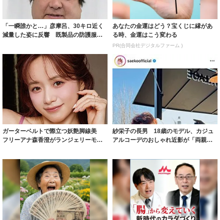
「一瞬誰かと…」彦摩呂、30キロ近く
あなたの金運はどう？宝くじに縁があ
減量した姿に反響 既製品の防護服が
る時、金運はこう変わる
着られると...
PR(合同会社デジタルファーム )
ガーターベルトで際立つ妖艶脚線美
紗栄子の長男 18歳のモデル、カジュ
フリーアナ森香澄がランジェリーモデ
アルコーデのおしゃれ近影が「両親の
ルに ｢PE...
いいとこ取...