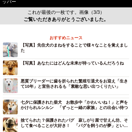
ッパー
これが最後の一枚です。画像（3/3）
ご覧いただきありがとうございました。
おすすめニュース
【写真】先住犬のまねをすることで様々なことを覚えまし
た
【写真】あなたにはどんな未来が待っているんだろうね
悪質ブリーダーに歯を折られた繁殖引退犬をお迎え「生き
て10年」と宣告されるも「素敵な思い出つくりたい」
七夕に保護された柴犬 お散歩中「かわいいね！」と声を
かけられルンルン 「ずっと一緒の家族」との出会い待つ
捨てられた？保護されたパグ 寂しがり屋で甘えん坊、そ
して食べることが大好き！ 「パグを飼うのが夢」という
夫妻にめぐりあえた