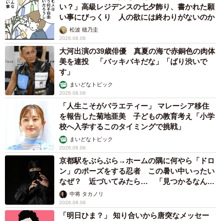
い？」高級レジデンスの七夕飾り、書かれた願
い事にびっくり 人の欲には終わりがないのか
松波 穂乃圭
2026.08.06
大河出演の39歳俳優 真夏の海で赤銅色の肉体
美を連投 「バッキバキだな」「ばり渋いで
す」
まいどなトピック
2026.08.06
「人生こそがバラエティー」 マレーシア移住
を報告した菊地亜美 子どもの教育考え「小学
校へ入学するこのタイミングで挑戦」
まいどなトピック
2026.08.06
京都駅をぶらぶら→ホームの隅に何やら「ドロ
ン」のポーズをする忍者 この暑い中いったい
なぜ？ 近づいてみたら… 「見つかるなんて
未熟」
中将 タカノリ
2026.08.06
「明日ひま？」 知り合いから唐突なメッセー