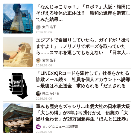
「なんじゃこりゃ！」「ロボ？」大阪・梅田に
そびえる物体の正体は？ 昭和の遺産を調査し
てみた結果…
太田 浩子
2026.08.06
エジプトで自撮りしていたら、ガイドが「撮り
ますよ！」→ノリノリでポーズを取っていた
ら……スマホを返してもらえない 「日本人は
カモ代表かも」「私は6時間で3万円払った」
宮前 晶子
2026.08.06
「LINEのQRコードを添付して」社長をかたる
詐欺メール続々 社員を個人アカウントへ誘導
→最後は不正送金…求められる「だまされる前
提」の対策
井二 かける
2026.08.06
重みも歴史もズッシリ…出雲大社の日本最大級
「大しめ縄」が8年ぶり掛けかえ 伝統の「大
撚り合わせ」が28万回超再生「ほんとに圧巻」
まいどなニュース調査部
2026.08.06