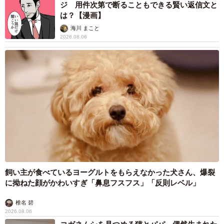
ジ 用件次第で断ることもできる賢い返信文と
は？【漫画】
海川 まこと
2026.08.06
飼い主が食べているヨーグルトをもらえなかった犬さん、爆裂
に拗ねた顔がかわいすぎ「鼻息フスフス」「反則レベル」
椎名 碧
2026.08.06