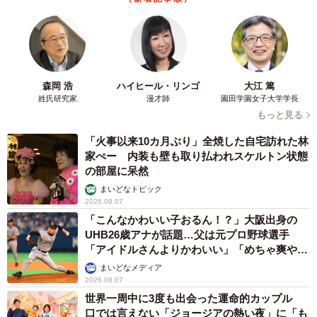
森岡 浩
ハイヒール・リンゴ
大江 篤
姓氏研究家
漫才師
園田学園女子大学学長
もっと見る
「火事以来10カ月ぶり」全焼した自宅訪れた林
家ぺー 内装も壁も取り払われスケルトン状態
の部屋に呆然
まいどなトピック
2026.08.07
「こんなかわいい子おるん！？」大阪出身の
UHB26歳アナが話題…父は元プロ野球選手
「アイドルさんよりかわいい」「めちゃ爽や
か」
まいどなメディア
2026.08.07
世界一周中に3度も出会った運命的カップル
口では言えない「ジョージアの熱い夜」に「も