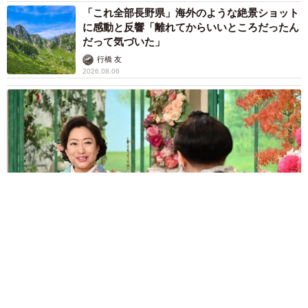
「これ全部長野県」海外のような絶景ショット
に感動と反響「離れてからいいところだったん
だって気づいた」
行橋 友
2026.08.06
「ミステリーの女王」と呼ばれた作家の娘は「2時間サスペンス
の女王」 聞いていたのと違う血液型に「私は誰の子なの？」
【徹子の部屋】
まいどなニュース