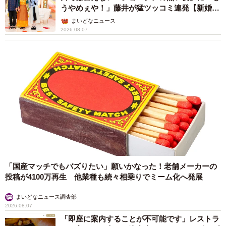
うやめぇや！」藤井が猛ツッコミ連発【新婚さ
ん】
まいどなニュース
2026.08.07
「国産マッチでもバズりたい」願いかなった！老舗メーカーの
投稿が4100万再生 他業種も続々相乗りでミーム化へ発展
まいどなニュース調査部
2026.08.07
「即座に案内することが不可能です」レストラ