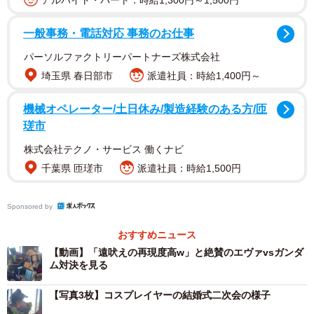
アルバイト・パート：時給1,300円～1,500円
一般事務・電話対応 事務のお仕事
1/14
パーソルファクトリーパートナーズ株式会社
エヴァとガンダムが夢の対決…！？ ※なつはさんのX動画より抜粋
埼玉県 春日部市
派遣社員：時給1,400円～
投稿された動画を見ると、確かにエヴァ初号機とガンダム
機械オペレーター/土日休み/製造経験のある方/匝
が手を組み合って、力比べをしています。しかし、そこは
瑳市
第３新東京市でも宇宙空間でもなく、どこかのパーティー
株式会社テクノ・サービス 働くナビ
会場。
千葉県 匝瑳市
派遣社員：時給1,500円
Sponsored by
おすすめニュース
【動画】「遠吠えの再現度高w」と絶賛のエヴァvsガンダ
ム対決を見る
【写真3枚】コスプレイヤーの結婚式二次会の様子