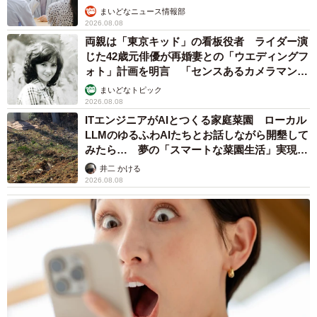
まいどなニュース情報部
2026.08.08
両親は「東京キッド」の看板役者 ライダー演
じた42歳元俳優が再婚妻との「ウエディングフ
ォト」計画を明言 「センスあるカメラマン求
む」
5/14
まいどなトピック
2026.08.08
咆哮する様子がリアル ※なつはさんのX動画より抜粋
ITエンジニアがAIとつくる家庭菜園 ローカル
LLMのゆるふわAIたちとお話しながら開墾して
そのような経緯で行われた奇跡の対決。なつはさんのXのリ
みたら… 夢の「スマートな菜園生活」実現な
るか
プ欄にも多くの反響がありました。
井二 かける
2026.08.08
「同じスケールだから見られる夢の対決」
「実質的にエヴァはスーツを着ていない」
「遠吠えの再現度高www」
「結婚式でエヴァvsガンダム最高だねぇ」
「二次会にバカふたり､､､（褒め言葉」