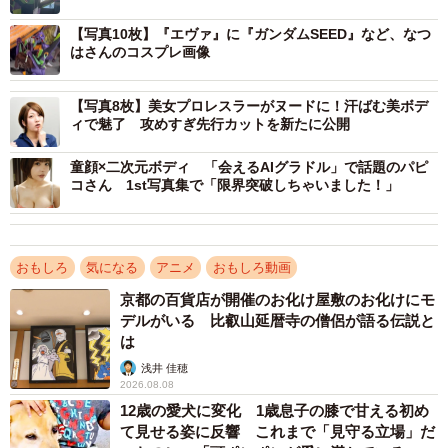
【写真10枚】『エヴァ』に『ガンダムSEED』など、なつ
はさんのコスプレ画像
実際、この動画は、なつはさんが参加した友人の結婚式二
【写真8枚】美女プロレスラーがヌードに！汗ばむ美ボデ
ィで魅了 攻めすぎ先行カットを新たに公開
次会の会場で撮影されたもの。実は、動画に映っているエ
ヴァ初号機は、なつはさんご自身でした。
童顔×二次元ボディ 「会えるAIグラドル」で話題のパピ
コさん 1st写真集で「限界突破しちゃいました！」
コスプレ仲間の集う結婚式でメカ対決！
「ちっちゃい頃から、リアタイでエヴァを観ていました。
おもしろ
気になる
アニメ
おもしろ動画
当時はビデオ・VHSでしたが、テープが擦り切れるほどず
京都の百貨店が開催のお化け屋敷のお化けにモ
っと観返していました。そのぐらい好きだったので、気づ
デルがいる 比叡山延暦寺の僧侶が語る伝説と
いたら体がエヴァになっておりました！」
は
浅井 佳穂
2026.08.08
12歳の愛犬に変化 1歳息子の膝で甘える初め
て見せる姿に反響 これまで「見守る立場」だ