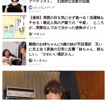
ども行っており、各地をYouTubeやTikTokにて配信しなが
アーティスト」 幻想的な近影が話題
ら回っているそうです。
まいどなメディア
2026.08.07
【漫画】周囲の目を気にせず遊べる！洗濯物も
「遊び来てくださいませ！！」（なつはさん）
干せる！最近人気の戸建ての「中庭」 ところ
が…実際住んでみて分かった後悔ポイント
■なつはさんのX（旧Twitter）はこちら
中瀬 えみ
2026.08.07
→
https://twitter.com/bwd1004
難聴のお姉ちゃんに5歳の妹が手話通訳 互い
に支え合う家族の日常に反響「妹ちゃん、頼も
■なつはさんのTikTokはこちら
しい」「かわいい通訳さん」
→
https://www.tiktok.com/@bwd1004
五ヶ瀬 あお
2026.08.07
■なつはさんのYouTube Channel『なつは神話ちゃんねる』
はこちら
→
https://www.youtube.com/user/hirokikawana/discussion
■くろぼうしさんのXはこちら