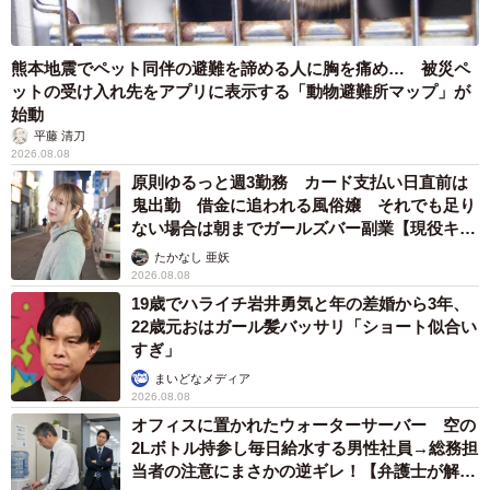
熊本地震でペット同伴の避難を諦める人に胸を痛め… 被災ペ
ットの受け入れ先をアプリに表示する「動物避難所マップ」が
始動
4/14
平藤 清刀
2026.08.08
ガンダムのモビルスーツで参加のくろぼうしさん ※くろぼうしさん提供
原則ゆるっと週3勤務 カード支払い日直前は
（一部加工）
鬼出勤 借金に追われる風俗嬢 それでも足り
ない場合は朝までガールズバー副業【現役キャ
友達どうしであり、同じくメカのコスプレをしたふたりで
ストに取材】
たかなし 亜妖
あれば、出会い頭に対決になってしまうのは必至（？）。
2026.08.08
19歳でハライチ岩井勇気と年の差婚から3年、
22歳元おはガール髪バッサリ「ショート似合い
すぎ」
まいどなメディア
2026.08.08
オフィスに置かれたウォーターサーバー 空の
2Lボトル持参し毎日給水する男性社員→総務担
当者の注意にまさかの逆ギレ！【弁護士が解