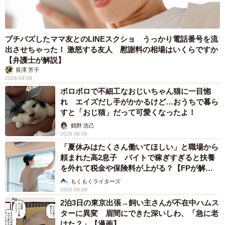
友達の結婚式二次会
出会ったらこうなった
プチバズしたママ友とのLINEスクショ うっかり電話番号を流
出させちゃった！ 激怒する友人 慰謝料の相場はいくらですか
エヴァVSガンダム
pic.twitter.com/7utE3UnJnv
【弁護士が解説】
長澤 芳子
2026.08.08
— なつは_厨二病の人_27.28ニコ超� (@bwd1004)
May 11,
ボロボロで不細工なおじいちゃん猫に一目惚
2024
れ エイズだし手がかかるけど…おうちで暮ら
すと「おじ猫」だって可愛くなったよ！
――今回は因縁の対決となってしまいましたが、普段くろ
鶴野 浩己
ぼうしさんとはどのようなご関係なのですか？
2026.08.08
「夏休みはたくさん働いてほしい」と職場から
なつはさん：いわゆるコスプレ仲間です。そのなかで
頼まれた高2息子 バイトで稼ぎすぎると扶養
も、“造形レイヤー（高クオリティなロボットのスーツ・被
を外れて税金や保険料が上がる？【FPが解
説】
り物、武器や装備などの製作に携わる人）”として絡むこと
もくもくライターズ
2026.08.08
が多いです。お互いにガンダムも大好きなので。
2泊3日の東京出張→飼い主さんが不在中ハムス
ターに異変 眉間にできた深いしわ、「急に老
――リゥリゥさん、るびぃさんご夫妻の結婚式に参加した
けた？」【漫画】