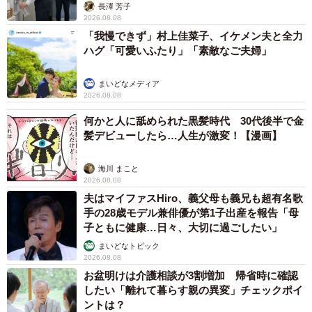
説】
長澤 芳子
2026.08.08
「我慢できず」村上佳菜子、イケメン夫と全力
ハグ「可愛いふたり」「素敵なご夫婦」
まいどなメディア
2026.08.08
何かと人に舐められた黒髪時代 30代後半で金
髪デビューしたら…人生が激変！【漫画】
海川 まこと
2026.08.08
夫はマイファスHiro、義父母も義兄も超有名歌
手の28歳モデル兼俳優が第1子出産を報告「母
子ともに健康…日々、大切に過ごしたい」
まいどなトピック
2026.08.08
お盆明けは介護相談が3割増加 帰省時に確認
したい「離れて暮らす親の異変」チェックポイ
ントは？