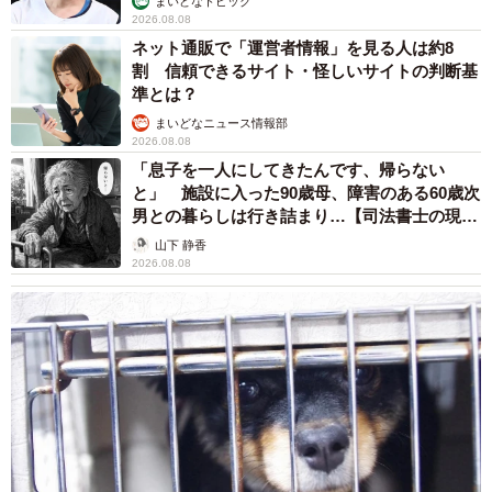
まいどなトピック
2026.08.08
ネット通販で「運営者情報」を見る人は約8
割 信頼できるサイト・怪しいサイトの判断基
準とは？
まいどなニュース情報部
2026.08.08
「息子を一人にしてきたんです、帰らない
と」 施設に入った90歳母、障害のある60歳次
男との暮らしは行き詰まり…【司法書士の現場
から】
山下 静香
2026.08.08