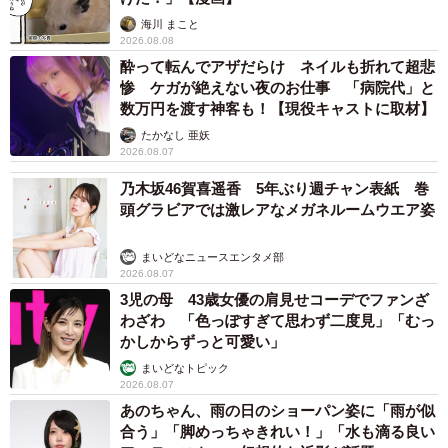
ご感想は？
海川 まこと
2026.08.08
酔って転んでアザだらけ ネイルも折れて超悲
なつはさん：（自身は）エヴァを着た人外ですが、人の幸
惨 ケガが絶えない夜のお仕事 「病院代」と
せを浴びることができて心温まりました！
数万円を渡す神客も！【現役キャストに取材】
たかなし 亜妖
◇ ◇
2026.08.07
乃木坂46賀喜遥香 5年ぶり週チャン表紙 巻
なつはさんは、他にもさまざまなコスプレ関連の活動を展
頭グラビアでは激レアなメガネルームウエア姿
開。
まいどなニュースエンタメ部
2026.08.07
「各地の発展や、（コスプレの）作品のPRにつとめていき
3児の母 43歳女優の肩見せコーデでファンざ
たいと考えております。作品知らない方も好きになって、
わざわ 「色っぽすぎて思わず二度見」「むっ
かしからずっと可愛い」
笑顔が広がるような世界にしたいと思って活動しておりま
まいどなトピック
す！！」（なつはさん）
2026.08.07
あのちゃん、雨の日のショーパン姿に「雨が似
最近では、エヴァ初号機に扮してパチンコ来店イベントな
合う」「脚めっちゃきれい！」「水も滴る良い