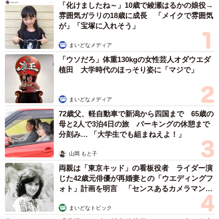
提供
「化けましたね～」10歳で綾瀬はるかの娘役→
雰囲気ガラリの18歳に成長 「メイクで雰囲気
ほとばしる“エヴァ愛”を語るなつはさん。先日、コスプレ友
が」「宝塚に入れそう」
達だというリゥリゥさん（
@00riu
）の結婚式の二次会に
まいどなメディア
参加することに。その式には、独自の決まりごとがありま
「ウソだろ」体重130kgの女性芸人オダウエダ
した。
植田 大学時代のほっそり姿に「マジで」
新郎のリゥリゥさん、新婦のるびぃさん（
@rubyred_16
）
まいどなメディア
は日本のみならず、世界でも活躍されているコスプレ界の
72歳父、軽自動車で新潟から四国まで 65歳の
ビッグカップル。ゆえに、当日の基本的なドレスコード
母と2人で3泊4日の旅 パーキングの休憩まで
も“コスプレ”だったのです。
分刻み… 「大学生でも組まねえよ！」
山岡 もと子
両親は「東京キッド」の看板役者 ライダー演
じた42歳元俳優が再婚妻との「ウエディングフ
ォト」計画を明言 「センスあるカメラマン求
む」
まいどなトピック