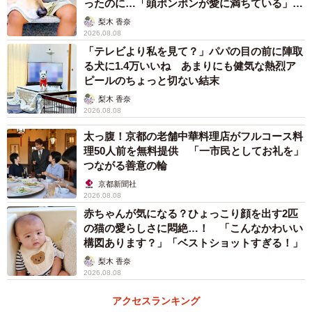
ったのに…「頭ポンポンが愛に満ちている」
「尊…」
梨木 香奈
2026.08.08
「テレビより私を見て？」パパの目の前に陣取
る犬に1.4万いいね あまりにも健気な熱烈ア
ピールのちょっと切ない結末
梨木 香奈
2026.08.08
太っ腹！京都の老舗中華料理店がフルコース料
理50人前を無料提供 「一市民としてお礼を」
つながる善意の輪
京都新聞社
2026.08.08
赤ちゃんが気になる？ひょっこり顔を出す2匹
の猫の愛らしさに悶絶…！ 「こんなかわいい
構図あります？」「ベストショットすぎる！」
梨木 香奈
2/14
2026.08.08
雨の日のコミケで“ATフィールド”の傘をさすエヴァ初号機 ※なつはさん
アクセスランキング