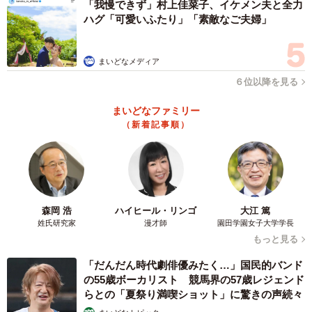
「我慢できず」村上佳菜子、イケメン夫と全力
ハグ「可愛いふたり」「素敵なご夫婦」
3/14
コスプレでケーキ入刀するリゥリゥさん・るびぃさん夫妻 ※リゥリゥさ
まいどなメディア
ん提供
６位以降を見る
会場には、『Fate』、『ファイナルファンタジー』、『ポ
まいどなファミリー
ケモン』、『遊戯王』、『薬屋のひとりごと』など、さま
（新着記事順）
ざまな作品のコスプレをする方が集まりました。
そのなかで、なつはさんは当然、
「エヴァ初号機」
として
式に参加。また、『ガンダムSEED』の主人公「キラ・ヤ
森岡 浩
ハイヒール・リンゴ
大江 篤
マト」にも扮したといいます。
姓氏研究家
漫才師
園田学園女子大学学長
もっと見る
一方で、同じくコスプレ友達のくろぼうしさん
「だんだん時代劇俳優みたく…」国民的バンド
（
@zgokzogok
）は、
『機動戦士ガンダム』のモビルスー
の55歳ボーカリスト 競馬界の57歳レジェンド
ツ
のコスプレで参加していました。
らとの「夏祭り満喫ショット」に驚きの声続々