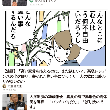
まいどなトピック
2026.08.06
【漫画】「高い家賃を払えるのに、まだ欲しい？」高級レジデ
ンスの七夕飾り、書かれた願い事にびっくり 人の欲には終わ
りがないのか
松波 穂乃圭
2026.08.06
大河出演の39歳俳優 真夏の海で赤銅色の肉体
美を連投 「バッキバキだな」「ばり渋いで
す」