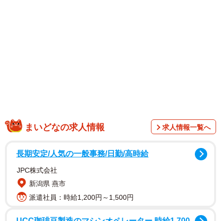
1/6
ボクと添い寝したいでしょ＝無重力猫ミルコのお家さん（@ccchisa76）
提供
まいどなの求人情報
求人情報一覧へ
長期安定/人気の一般事務/日勤/高時給
JPC株式会社
新潟県 燕市
無重力猫ミルコのお家（@ccchisa76）さんは、くうちゃん
派遣社員：時給1,200円～1,500円
の可愛い反応をXに投稿しました。
UCC珈琲豆製造のマシンオペレーター 時給1,700