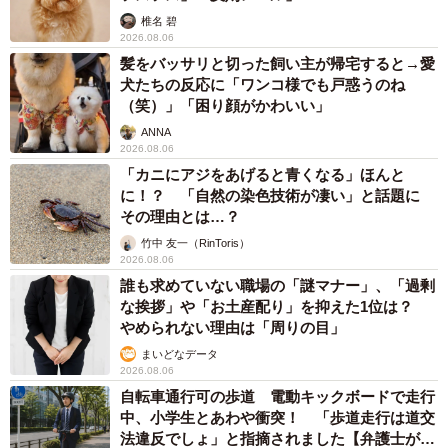
椎名 碧
2026.08.06
髪をバッサリと切った飼い主が帰宅すると→愛
犬たちの反応に「ワンコ様でも戸惑うのね
（笑）」「困り顔がかわいい」
ANNA
2026.08.06
「カニにアジをあげると青くなる」ほんと
に！？ 「自然の染色技術が凄い」と話題に
その理由とは…？
竹中 友一（RinToris）
2026.08.06
誰も求めていない職場の「謎マナー」、「過剰
な挨拶」や「お土産配り」を抑えた1位は？
やめられない理由は「周りの目」
まいどなデータ
2026.08.06
自転車通行可の歩道 電動キックボードで走行
中、小学生とあわや衝突！ 「歩道走行は道交
法違反でしょ」と指摘されました【弁護士が解