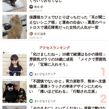
くろいでおもてなし
「1歳の男の子です。」
椎名 碧
2026.08.05
保護猫カフェでひとりぼっちだった「耳が聞こ
えないシニア猫」と運命の出会い→重度のペッ
トロスで適応障害だった女性の人生が一変
古川 諭香
2026.08.05
アクセスランキング
「化けましたね～」10歳で綾瀬はるかの娘役→
雰囲気ガラリの18歳に成長 「メイクで雰囲気
が」「宝塚に入れそう」
まいどなメディア
「不謹慎でないかと」実力派歌手、熊本へ支援
物資…運搬トラックの車体デザインにためら
い 「痛いほど伝わる」「行動され立派」
まいどなトピック
「そのままにしといてください」道路で動けな