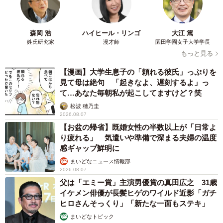
森岡 浩
ハイヒール・リンゴ
大江 篤
姓氏研究家
漫才師
園田学園女子大学学長
もっと見る
【漫画】大学生息子の「頼れる彼氏」っぷりを
見て母は絶句 「起きなよ、遅刻するよ」っ
て…あなた毎朝私が起こしてますけど？笑
松波 穂乃圭
2026.08.07
【お盆の帰省】既婚女性の半数以上が「日常よ
り疲れる」 気遣いや準備で深まる夫婦の温度
感ギャップ鮮明に
まいどなニュース情報部
2026.08.07
父は「エミー賞」主演男優賞の真田広之 31歳
イケメン俳優が長髪ヒゲのワイルド近影「ガチ
ヒロさんそっくり」「新たな一面もステキ」
まいどなトピック