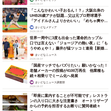
2026.08.07
「こんなかわいい子おるん！？」大阪出身の
UHB26歳アナが話題…父は元プロ野球選手
「アイドルさんよりかわいい」「めちゃ爽や
か」
まいどなメディア
2026.08.07
世界一周中に3度も出会った運命的カップル
口では言えない「ジョージアの熱い夜」に「も
うやめぇや！」藤井が猛ツッコミ連発【新婚さ
ん】
まいどなニュース
2026.08.07
「国産マッチでもバズりたい」願いかなった！
老舗メーカーの投稿が4100万再生 他業種も
続々相乗りでミーム化へ発展
まいどなニュース調査部
2026.08.07
「即座に案内することが不可能です」レストラ
ンの入り口に大きな注意書き オートリザーブ
からの予約を拒否するお断りに賛同者続々