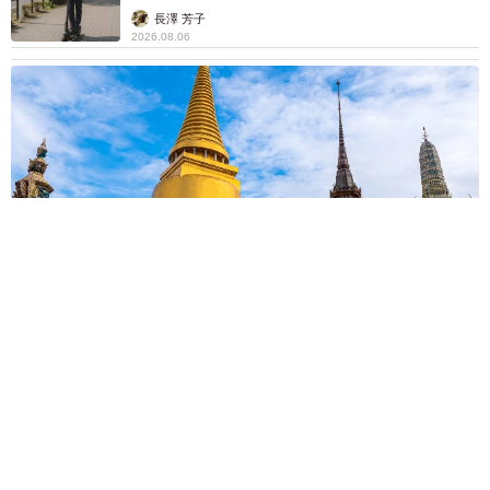
説】
長澤 芳子
2026.08.06
タイの電車の中で見た優先席のマーク 子ども、妊娠、けが
人、お年寄り… 一つだけ謎のものが！？「だから黄色なんで
すね」
中将 タカノリ
2026.08.06
【物価高が直撃】お盆帰省「予定なし」が約半
数 新幹線・高速バスの「使い分け」が鮮明に