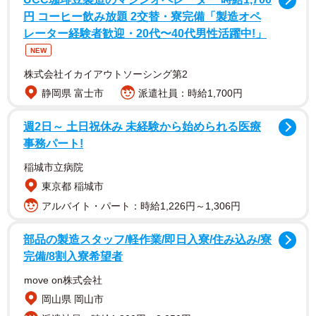
円 コーヒー飲み放題 2交替・寮完備「製造オペ
「【家猫生活146日目】くう、香箱座りの隙間に指入れた
レーター経験者歓迎・20代〜40代男性活躍中!」
ら…7秒後、スイッチ入った！！」
NEW
株式会社イカイアウトソーシング第2
静岡県 富士市
派遣社員：時給1,700円
週2日～ 土日祝休み 未経験から始められる医療
事務パート!
稲城市立病院
東京都 稲城市
アルバイト・パート：時給1,226円～1,306円
部品の製造スタッフ/軽作業/即日入寮/住み込み/寮
完備/8割入寮希望者
move on株式会社
岡山県 岡山市