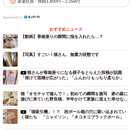
派遣社員：時給1,800円～2,250円
Sponsored by
おすすめニュース
【動画】香箱座りの隙間に指を入れたら…？
【写真】すごい！猫さん、無重力状態です
猫さんが香箱座りになる様子をとらえた投稿が話題
2/6
「溶けて面積が広がった」「ふんわりもっちり柔らか」
ちょっと眠たげなくうちゃん＝無重力猫ミルコのお家さん
猫「オモチャで遊んで！」初めての瞬間を激写 家の庭に
（@ccchisa76）提供
遊びに来ていた野良猫、半年かけて家族に迎えた幸せな
日々
くんちゃんは、まるで眠っていたところを起こされたよう
「猫吸引機」！？ 段ボール箱の穴に吸い込まれてい
にスイッチオン！大きな目をぱっちり見開き、耳を立て、
く猫たち 「ニャイソン」「ネコネコブラックホール」
「なんだこりゃ〜？」というようなびっくり顔に！