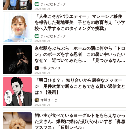
まいどなトピック
2026.08.06
「人生こそがバラエティー」 マレーシア移住
を報告した菊地亜美 子どもの教育考え「小学
校へ入学するこのタイミングで挑戦」
6/6
まいどなトピック
2026.08.06
ジャンプするぞ〜！と気合いの寄り目＝無重力猫ミルコのお家さん
京都駅をぶらぶら→ホームの隅に何やら「ドロ
（@ccchisa76）提供
ン」のポーズをする忍者 この暑い中いったい
なぜ？ 近づいてみたら… 「見つかるなんて
【くうちゃんのおもしろ動画集はこちら】
未熟」
中将 タカノリ
2026.08.06
「明日ひま？」 知り合いから唐突なメッセー
ジ 用件次第で断ることもできる賢い返信文と
は？【漫画】
海川 まこと
2026.08.06
飼い主が食べているヨーグルトをもらえなかっ
た犬さん、爆裂に拗ねた顔がかわいすぎ「鼻息
フスフス」「反則レベル」