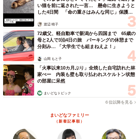
い猫を前に返された一言… 懸命に生きようと
した4日間 「命の重さはみんな同じ」保護団
体代表の訴え
渡辺 晴子
72歳父、軽自動車で新潟から四国まで 65歳の
母と2人で3泊4日の旅 パーキングの休憩まで
分刻み… 「大学生でも組まねえよ！」
3/6
山岡 もと子
「うん！？」＝無重力猫ミルコのお家さん（@ccchisa76）提供
「火事以来10カ月ぶり」全焼した自宅訪れた林
家ぺー 内装も壁も取り払われスケルトン状態
ーー先住猫や家には馴染んでいますか。
の部屋に呆然
「はい。すっかり家に馴染んで『生まれた時から家猫で
まいどなトピック
す』って顔しています（笑）。野良猫時代は近づくと威嚇
６位以降を見る
してくるので近づくことができなかったのに、今では香箱
まいどなファミリー
座りの隙間に指を入れても大丈夫。それぐらい懐いてくれ
（新着記事順）
たことが嬉しくて撮影しました」