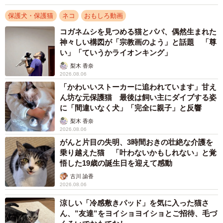
動画を見た人からは、
保護犬・保護猫
ネコ
おもしろ動画
コガネムシを見つめる猫とパパ、偶然生まれた
「スキマスイッチwww」
神々しい構図が「宗教画のよう」と話題 「尊
い」「ていうかライオンキング」
「もっと可愛くなるスイッチ！！」
梨木 香奈
「スイッチONから、起動までのタイムラグ！？表情の変化
2026.08.06
にびっくり！」
「かわいいストーカーに追われています」甘え
ん坊な元保護猫 最後は飼い主にダイブする姿
など、たくさんのコメントが寄せられ、「いいね」は3.2万
に「間違いなく犬」「完全に親子」と反響
件にもなりました。
梨木 香奈
2026.08.06
がんと片目の失明、3時間おきの壮絶な介護を
飼い主さんに聞いた
乗り越えた猫 「叶わないかもしれない」と覚
悟した19歳の誕生日を迎えて感動
くうちゃん、何のスイッチが入ったのでしょう。無重力猫
古川 諭香
ミルコのお家さんにお話を伺いました。
2026.08.06
涼しい「冷感敷きパッド」を気に入った猫さ
ーー何歳ですか。
ん、”友達”をヨイショヨイショとご招待、毛づ