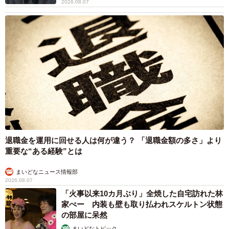
2026.08.07
4/6
え〜！！！＝無重力猫ミルコのお家さん（@ccchisa76）提供
ーー目が覚めたのか、スイッチが入ったのかどうしたので
しょうね。
「ちょうど私が指を入れている時に、先住猫たちが追いか
退職金を運用に回せる人は何が違う？ 「退職金額の多さ」より
けっこをしていて、くうはその様子を見ていました。『こ
重要な“ある経験”とは
の後、くうも追いかけっこ参戦するね！』という合図だっ
まいどなニュース情報部
たのかも知れません。でも、すぐに立ち上がらずフリーズ
2026.08.07
していたので、ただ驚いただけかも知れません。正解はく
「火事以来10カ月ぶり」全焼した自宅訪れた林
家ぺー 内装も壁も取り払われスケルトン状態
うに聞いても教えてくれないので分かりませんが、表情が
の部屋に呆然
コロコロ変わってカワイイ！ということだけは事実です」
まいどなトピック