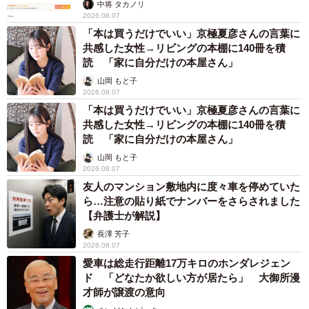
中将 タカノリ
2026.08.07
「本は買うだけでいい」京極夏彦さんの言葉に
5/6
共感した女性→リビングの本棚に140冊を積
読 「家に自分だけの本屋さん」
少し前までは香箱座りしている時に指を入れると嫌がった＝無重力猫ミ
ルコのお家さん（@ccchisa76）提供
山岡 もと子
2026.08.07
この後、先住猫たちの追いかけっこに参戦したというくう
「本は買うだけでいい」京極夏彦さんの言葉に
共感した女性→リビングの本棚に140冊を積
ちゃん。無重力猫ミルコのお家さんは5匹の先住猫を飼って
読 「家に自分だけの本屋さん」
いるのですが、くうちゃんも仲間に加わることができて良
山岡 もと子
かったですね！
2026.08.07
友人のマンション敷地内に度々車を停めていた
ら…注意の貼り紙でナンバーをさらされました
【弁護士が解説】
長澤 芳子
2026.08.07
愛車は総走行距離17万キロのホンダレジェン
ド 「どなたか欲しい方が居たら」 大御所漫
才師が譲渡の意向