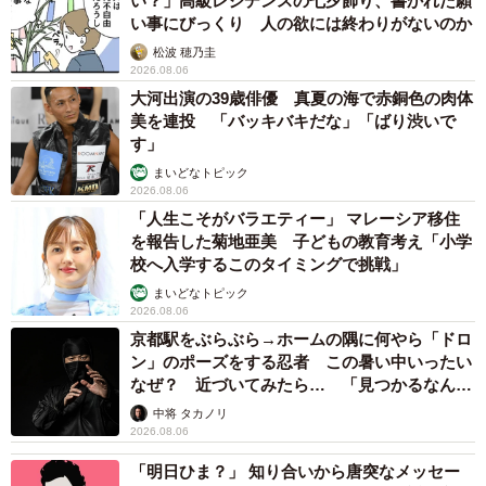
い？」高級レジデンスの七夕飾り、書かれた願
い事にびっくり 人の欲には終わりがないのか
松波 穂乃圭
2026.08.06
大河出演の39歳俳優 真夏の海で赤銅色の肉体
美を連投 「バッキバキだな」「ばり渋いで
す」
まいどなトピック
2026.08.06
「人生こそがバラエティー」 マレーシア移住
を報告した菊地亜美 子どもの教育考え「小学
校へ入学するこのタイミングで挑戦」
まいどなトピック
2026.08.06
京都駅をぶらぶら→ホームの隅に何やら「ドロ
ン」のポーズをする忍者 この暑い中いったい
なぜ？ 近づいてみたら… 「見つかるなんて
未熟」
中将 タカノリ
2026.08.06
「明日ひま？」 知り合いから唐突なメッセー