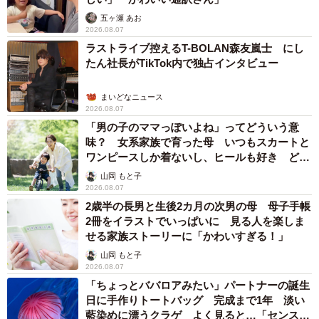
五ヶ瀬 あお
2026.08.07
ラストライブ控えるT-BOLAN森友嵐士 にし
たん社長がTikTok内で独占インタビュー
まいどなニュース
2026.08.07
「男の子のママっぽいよね」ってどういう意
味？ 女系家族で育った母 いつもスカートと
ワンピースしか着ないし、ヒールも好き どの
へんが…
山岡 もと子
2026.08.07
2歳半の長男と生後2カ月の次男の母 母子手帳
2冊をイラストでいっぱいに 見る人を楽しま
せる家族ストーリーに「かわいすぎる！」
山岡 もと子
2026.08.07
「ちょっとババロアみたい」パートナーの誕生
日に手作りトートバッグ 完成まで1年 淡い
藍染めに漂うクラゲ よく見ると…「センスす