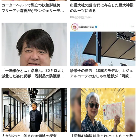
ガーターベルトで際立つ妖艶脚線美
出雲大社の謎 古代に存在した巨大神殿
フリーアナ森香澄がランジェリーモデ
のルーツに迫る
ルに ｢PE...
PR(國學院大學)
「一瞬誰かと…」彦摩呂、30キロ近く
紗栄子の長男 18歳のモデル、カジュ
減量した姿に反響 既製品の防護服が
アルコーデのおしゃれ近影が「両親の
着られると...
いいとこ取...
人文知とは、答えなき領域の探究
【昭和43年以前生まれはロト６この数