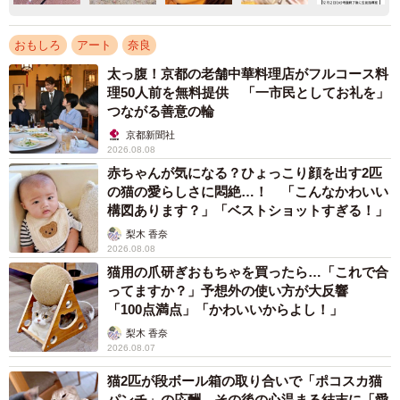
おもしろ
アート
奈良
太っ腹！京都の老舗中華料理店がフルコース料
理50人前を無料提供 「一市民としてお礼を」
つながる善意の輪
京都新聞社
2026.08.08
赤ちゃんが気になる？ひょっこり顔を出す2匹
の猫の愛らしさに悶絶…！ 「こんなかわいい
構図あります？」「ベストショットすぎる！」
梨木 香奈
2026.08.08
猫用の爪研ぎおもちゃを買ったら…「これで合
ってますか？」予想外の使い方が大反響
「100点満点」「かわいいからよし！」
梨木 香奈
2026.08.07
猫2匹が段ボール箱の取り合いで「ポコスカ猫
パンチ」の応酬 その後の心温まる結末に「愛