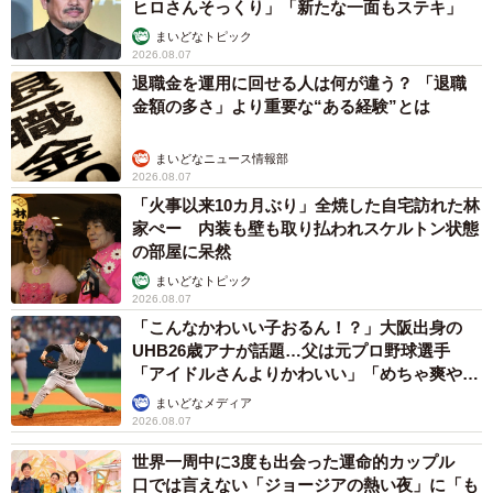
ヒロさんそっくり」「新たな一面もステキ」
まいどなトピック
2026.08.07
退職金を運用に回せる人は何が違う？ 「退職
金額の多さ」より重要な“ある経験”とは
まいどなニュース情報部
2026.08.07
「火事以来10カ月ぶり」全焼した自宅訪れた林
家ぺー 内装も壁も取り払われスケルトン状態
の部屋に呆然
まいどなトピック
2026.08.07
「こんなかわいい子おるん！？」大阪出身の
UHB26歳アナが話題…父は元プロ野球選手
「アイドルさんよりかわいい」「めちゃ爽や
か」
まいどなメディア
2026.08.07
世界一周中に3度も出会った運命的カップル
口では言えない「ジョージアの熱い夜」に「も