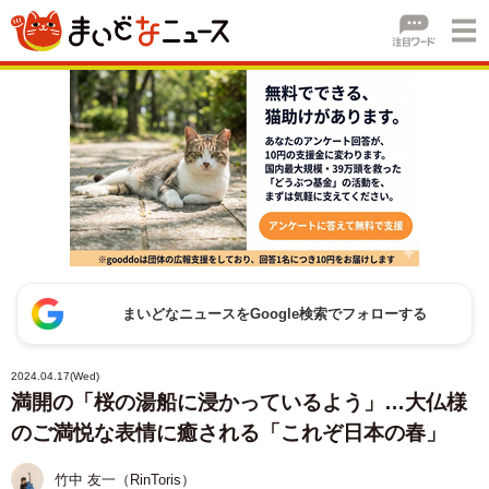
まいどなニュースをGoogle検索でフォローする
2024.04.17(Wed)
満開の「桜の湯船に浸かっているよう」…大仏様
のご満悦な表情に癒される「これぞ日本の春」
竹中 友一（RinToris）