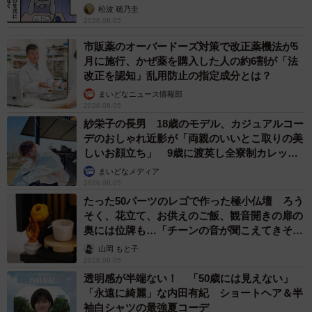
松波 穂乃圭
2026.08.05
市販薬のオーバードーズ対策で改正薬機法が5
月に施行、かぜ薬を購入した人の約6割が「法
改正を認知」乱用防止の指定成分とは？
まいどなニュース情報部
2026.08.05
紗栄子の長男 18歳のモデル、カジュアルコー
デのおしゃれ近影が「両親のいいとこ取りの美
しいお顔立ち」 9歳に渡英し全寮制カレッジ
で学ぶ
まいどなメディア
2026.08.05
たった50パーツのレゴで作った極小仏壇 ろう
そく、花立て、お供えのご飯、観音開きの扉の
奥には位牌も…「チーンの音が聞こえてきそ
う」
山岡 もと子
2026.08.05
透明感が半端ない！ 「50歳には見えない」
「永遠に綺麗」な内田有紀 ショートヘア＆半
袖白シャツの最強夏コーデ