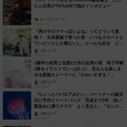
たん社長がTikTok内で独占インタビュー
まいどなニュース
2026.08.07
「男の子のママっぽいよね」ってどういう意
味？ 女系家族で育った母 いつもスカートと
ワンピースしか着ないし、ヒールも好き どの
へんが…
山岡 もと子
2026.08.07
2歳半の長男と生後2カ月の次男の母 母子手帳
2冊をイラストでいっぱいに 見る人を楽しま
せる家族ストーリーに「かわいすぎる！」
山岡 もと子
2026.08.07
「ちょっとババロアみたい」パートナーの誕生
日に手作りトートバッグ 完成まで1年 淡い
藍染めに漂うクラゲ よく見ると…「センスす
ごい」
山岡 もと子
2026.08.07