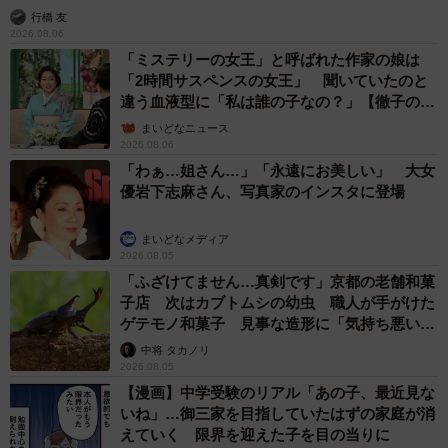
行橋 友
2026.08.06
「ミステリーの女王」と呼ばれた作家の娘は
「2時間サスペンスの女王」 聞いていたのと
違う血液型に「私は誰の子なの？」【徹子の部
屋】
まいどなニュース
2026.08.06
「わぁ…姐さん…」「永遠にお美しい」 大女
優岩下志麻さん、写真家のインスタに登場
まいどなメディア
2026.08.05
「ふざけてません…真剣です」京都の老舗和菓
子店 次はカブトムシの幼虫 職人が手がけた
ゲテモノ和菓子 見事な造形に「気持ち悪いく
らいリアル」
中将 タカノリ
2026.08.05
【漫画】中学受験のリアル「あの子、最近見な
いね」…御三家を目指していたはずの家庭が消
えていく 限界を迎えた子を目の当りに