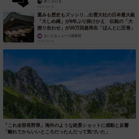
井二 かける
2026.08.06
重みも歴史もズッシリ…出雲大社の日本最大級
「大しめ縄」が8年ぶり掛けかえ 伝統の「大
撚り合わせ」が28万回超再生「ほんとに圧巻」
まいどなニュース調査部
2026.08.06
「これ全部長野県」海外のような絶景ショットに感動と反響
「離れてからいいところだったんだって気づいた」