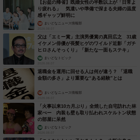
【お盆の帰省】既婚女性の半数以上が「日常よ
り疲れる」 気遣いや準備で深まる夫婦の温度
感ギャップ鮮明に
まいどなニュース情報部
2026.08.07
父は「エミー賞」主演男優賞の真田広之 31歳
イケメン俳優が長髪ヒゲのワイルド近影「ガチ
ヒロさんそっくり」「新たな一面もステキ」
まいどなトピック
2026.08.07
退職金を運用に回せる人は何が違う？ 「退職
金額の多さ」より重要な“ある経験”とは
まいどなニュース情報部
2026.08.07
「火事以来10カ月ぶり」全焼した自宅訪れた林
家ぺー 内装も壁も取り払われスケルトン状態
の部屋に呆然
まいどなトピック
2026.08.07