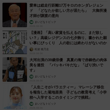
愛車は総走行距離17万キロのホンダレジェン
ド 「どなたか欲しい方が居たら」 大御所漫
才師が譲渡の意向
まいどなトピック
2026.08.06
【漫画】「高い家賃を払えるのに、まだ欲し
い？」高級レジデンスの七夕飾り、書かれた願
い事にびっくり 人の欲には終わりがないのか
松波 穂乃圭
2026.08.06
大河出演の39歳俳優 真夏の海で赤銅色の肉体
美を連投 「バッキバキだな」「ばり渋いで
す」
まいどなトピック
2026.08.06
「人生こそがバラエティー」 マレーシア移住
を報告した菊地亜美 子どもの教育考え「小学
校へ入学するこのタイミングで挑戦」
まいどなトピック
2026.08.06