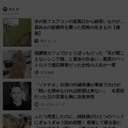
椎名 碧
2026.08.05
木の枝？エアコンの送風口から細長いものが…
昼休みの診療所を襲った恐怖の生きもの【漫
画】
海川 まこと
2026.08.05
保護猫カフェでひとりぼっちだった「耳が聞こ
えないシニア猫」と運命の出会い→重度のペッ
トロスで適応障害だった女性の人生が一変
古川 諭香
2026.08.05
「ソナチネ」出演の55歳俳優が事故で大けが
「戦いを諦めなければ絶望は来ない」 名悪役
だった父の言葉を胸に決意表明
まいどなトピック
2026.08.05
ふたつ用意したのに…姉妹猫がひとつのベッド
にぎゅうぎゅう詰め状態！ 密着して眠る姿に