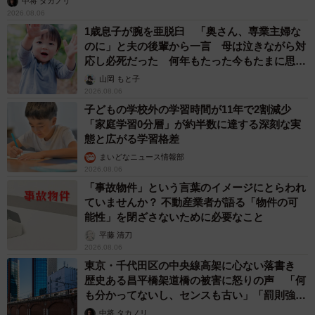
中将 タカノリ
2026.08.06
1歳息子が腕を亜脱臼 「奥さん、専業主婦な
のに」と夫の後輩から一言 母は泣きながら対
応し必死だった 何年もたった今もたまに思い
出し…
山岡 もと子
2026.08.06
子どもの学校外の学習時間が11年で2割減少
「家庭学習0分層」が約半数に達する深刻な実
態と広がる学習格差
まいどなニュース情報部
2026.08.06
「事故物件」という言葉のイメージにとらわれ
ていませんか？ 不動産業者が語る「物件の可
能性」を閉ざさないために必要なこと
平藤 清刀
2026.08.06
東京・千代田区の中央線高架に心ない落書き
歴史ある昌平橋架道橋の被害に怒りの声 「何
も分かってないし、センスも古い」「罰則強化
して」
中将 タカノリ