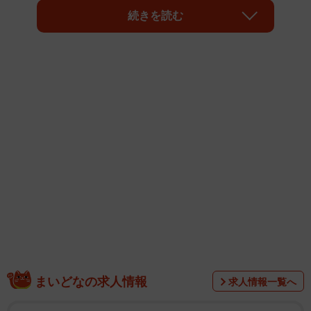
に当て、レーダーを見つめる隊員が写っています。
続きを読む
隊員の真剣な表情と愛らしいパンダカバーの取り合わせに
「かわいすぎる」「ギャップが良い」と約6000件のいいね
が付きました。なぜパンダカバーを付けていたのでしょ
う。海上自衛隊に聞きました。
まいどなの求人情報
求人情報一覧へ