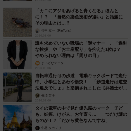
「カニにアジをあげると青くなる」ほんと
に！？ 「自然の染色技術が凄い」と話題に
その理由とは…？
竹中 友一（RinToris）
2026.08.06
誰も求めていない職場の「謎マナー」、「過剰
な挨拶」や「お土産配り」を抑えた1位は？
やめられない理由は「周りの目」
まいどなデータ
2026.08.06
自転車通行可の歩道 電動キックボードで走行
中、小学生とあわや衝突！ 「歩道走行は道交
法違反でしょ」と指摘されました【弁護士が解
説】
長澤 芳子
2026.08.06
タイの電車の中で見た優先席のマーク 子ど
も、妊娠、けが人、お年寄り… 一つだけ謎の
ものが！？「だから黄色なんですね」
中将 タカノリ