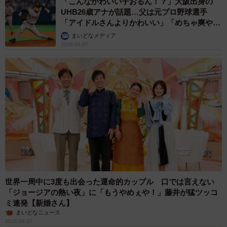
「こんなかわいい子おるん！？」大阪出身の
UHB26歳アナが話題…父は元プロ野球選手
「アイドルさんよりかわいい」「めちゃ爽や
か」
まいどなメディア
2026.08.07
世界一周中に3度も出会った運命的カップル 口では言えない
「ジョージアの熱い夜」に「もうやめぇや！」藤井が猛ツッコ
ミ連発【新婚さん】
まいどなニュース
2026.08.07