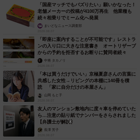
「国産マッチでもバズりたい」願いかなった！
老舗メーカーの投稿が4100万再生 他業種も
続々相乗りでミーム化へ発展
まいどなニュース調査部
2026.08.07
「即座に案内することが不可能です」レストラ
ンの入り口に大きな注意書き オートリザーブ
からの予約を拒否するお断りに賛同者続々
中将 タカノリ
2026.08.07
「本は買うだけでいい」京極夏彦さんの言葉に
共感した女性→リビングの本棚に140冊を積
読 「家に自分だけの本屋さん」
山岡 もと子
2026.08.07
友人のマンション敷地内に度々車を停めていた
ら…注意の貼り紙でナンバーをさらされました
【弁護士が解説】
長澤 芳子
2026.08.07