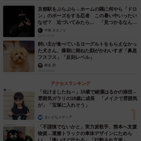
京都駅をぶらぶら→ホームの隅に何やら「ドロ
ン」のポーズをする忍者 この暑い中いったい
なぜ？ 近づいてみたら… 「見つかるなんて
未熟」
中将 タカノリ
2026.08.06
飼い主が食べているヨーグルトをもらえなかっ
た犬さん、爆裂に拗ねた顔がかわいすぎ「鼻息
フスフス」「反則レベル」
椎名 碧
4/9
2026.08.06
護衛艦あけぼのの隊員（防衛省統合幕僚監部のXより）
アクセスランキング
「化けましたね～」10歳で綾瀬はるかの娘役→
パンダ柄のヘッドフォンカバーを並んで付ける隊員の姿に
雰囲気ガラリの18歳に成長 「メイクで雰囲気
「奥の人とお揃いだ」「仲良いんですね！」「バイト先が
が」「宝塚に入れそう」
コールセンターだから参考にさせてもらおうかな」といっ
まいどなメディア
た声が寄せられていました。
「不謹慎でないかと」実力派歌手、熊本へ支援
物資…運搬トラックの車体デザインにためら
レーダーにより厳正な監視を行う隊員達
#護衛艦隊
#海賊
い 「痛いほど伝わる」「行動され立派」