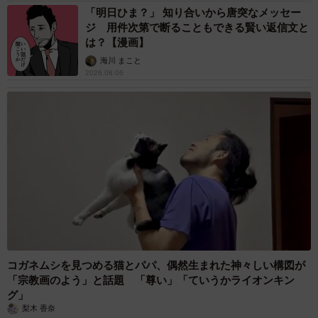
「明日ひま？」 知り合いから唐突なメッセー
ジ 用件次第で断ることもできる賢い返信文と
は？【漫画】
海川 まこと
2026.08.06
コガネムシを見つめる猫とパパ、偶然生まれた神々しい構図が
「宗教画のよう」と話題 「尊い」「ていうかライオンキン
グ」
梨木 香奈