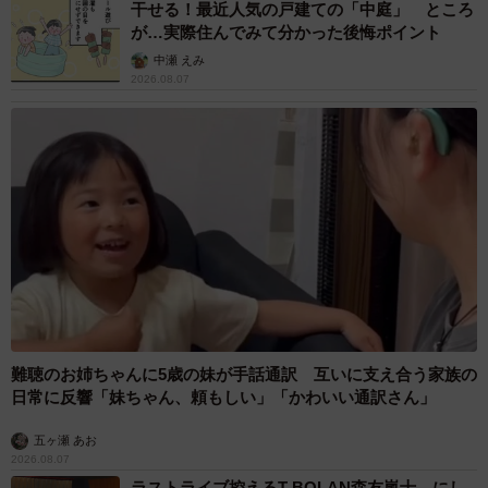
干せる！最近人気の戸建ての「中庭」 ところ
が…実際住んでみて分かった後悔ポイント
中瀬 えみ
2026.08.07
難聴のお姉ちゃんに5歳の妹が手話通訳 互いに支え合う家族の
日常に反響「妹ちゃん、頼もしい」「かわいい通訳さん」
五ヶ瀬 あお
2026.08.07
ラストライブ控えるT-BOLAN森友嵐士 にし