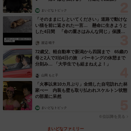
対処行動
#あけぼの
pic.twitter.com/WZGm8FXmfC
まいどなトピック
「そのままにしといてください」道路で動けな
— 海上自衛隊 護衛艦隊【公式】 (@JMSDF_EF)
February
い猫を前に返された一言… 懸命に生きようと
16, 2024
した4日間 「命の重さはみんな同じ」保護団
体代表の訴え
渡辺 晴子
72歳父、軽自動車で新潟から四国まで 65歳の
母と2人で3泊4日の旅 パーキングの休憩まで
分刻み… 「大学生でも組まねえよ！」
山岡 もと子
「火事以来10カ月ぶり」全焼した自宅訪れた林
家ぺー 内装も壁も取り払われスケルトン状態
の部屋に呆然
まいどなトピック
６位以降を見る
まいどなファミリー