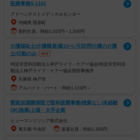
医療事務S-1101
アドベンチストメディカルセンター
沖縄県 西原町
契約社員：時給1,023円～1,500円
介護福祉士/介護職員/週1から可/訪問介護の介護
士/日勤のみ
NEW
特定非営利活動法人神戸ライフ・ケアー協会/特定非営利活
動法人神戸ライフ・ケアー協会西部事務所
兵庫県 神戸市
2/9
アルバイト・パート：時給1,116円～
護衛艦あけぼのでレーダー監視する隊員（海上自衛隊護衛艦隊【公式】X
聖路加国際病院で医科医療事務/残業なし/未経験
より）
OK/急募/上場・大手企業
海上自衛隊護衛艦隊【公式】Xは「レーダーにより厳正な監
ヒューマンリソシア株式会社
視を行う隊員達」というメッセージに「海賊対処行動」な
東京都 中央区
派遣社員：時給1,500円
どというハッシュタグを付けて投稿しました。