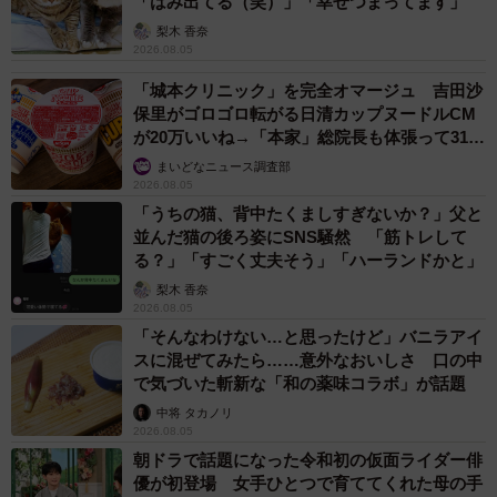
「はみ出てる（笑）」「幸せつまってます」
梨木 香奈
2026.08.05
「城本クリニック」を完全オマージュ 吉田沙
保里がゴロゴロ転がる日清カップヌードルCM
が20万いいね→「本家」総院長も体張って31万
いいね
まいどなニュース調査部
2026.08.05
「うちの猫、背中たくましすぎないか？」父と
並んだ猫の後ろ姿にSNS騒然 「筋トレして
る？」「すごく丈夫そう」「ハーランドかと」
梨木 香奈
2026.08.05
「そんなわけない…と思ったけど」バニラアイ
スに混ぜてみたら……意外なおいしさ 口の中
で気づいた斬新な「和の薬味コラボ」が話題
中将 タカノリ
2026.08.05
朝ドラで話題になった令和初の仮面ライダー俳
優が初登場 女手ひとつで育ててくれた母の手