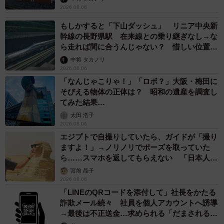
2026.08.06
もしかすると「下山ダッシュ」 リニア中央新
幹線の長野県駅 在来線との乗り継ぎなし→な
ら走れば間に合うんじゃない？ 惜しい位置関
係が反響
中将 タカノリ
2026.08.06
「なんじゃこりゃ！」「ロボ？」大阪・梅田に
そびえる物体の正体は？ 昭和の遺産を調査し
てみた結果…
太田 浩子
2026.08.06
エジプトで自撮りしていたら、ガイドが「撮り
ますよ！」→ノリノリでポーズを取っていた
ら……スマホを返してもらえない 「日本人は
カモ代表かも」「私は6時間で3万円払った」
宮前 晶子
2026.08.06
「LINEのQRコードを添付して」社長をかたる
詐欺メール続々 社員を個人アカウントへ誘導
→最後は不正送金…求められる「だまされる前
提」の対策