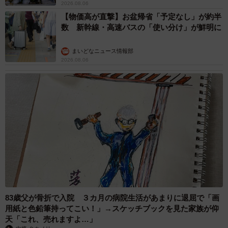
2026.08.06
【物価高が直撃】お盆帰省「予定なし」が約半
数 新幹線・高速バスの「使い分け」が鮮明に
まいどなニュース情報部
2026.08.06
83歳父が骨折で入院 ３カ月の病院生活があまりに退屈で「画
用紙と色鉛筆持ってこい！」→スケッチブックを見た家族が仰
天「これ、売れますよ…」