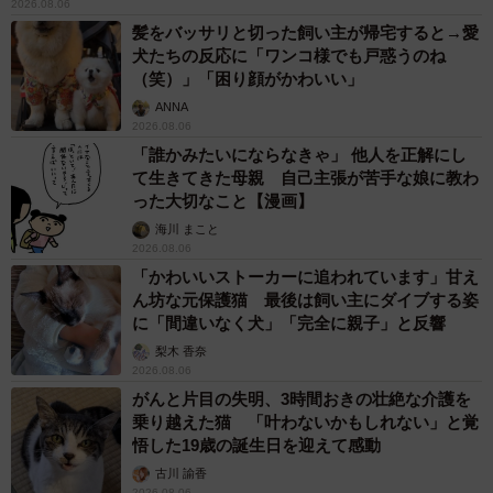
2026.08.06
髪をバッサリと切った飼い主が帰宅すると→愛
犬たちの反応に「ワンコ様でも戸惑うのね
（笑）」「困り顔がかわいい」
ANNA
2026.08.06
「誰かみたいにならなきゃ」 他人を正解にし
て生きてきた母親 自己主張が苦手な娘に教わ
った大切なこと【漫画】
海川 まこと
2026.08.06
「かわいいストーカーに追われています」甘え
ん坊な元保護猫 最後は飼い主にダイブする姿
に「間違いなく犬」「完全に親子」と反響
梨木 香奈
2026.08.06
がんと片目の失明、3時間おきの壮絶な介護を
乗り越えた猫 「叶わないかもしれない」と覚
悟した19歳の誕生日を迎えて感動
古川 諭香
2026.08.06