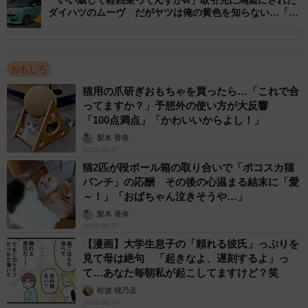
ダイハツのムーヴ だがヤツは俺の黄色を知らない…「ギ
ャップが凄い」
おもしろ
猫用の爪研ぎおもちゃを買ったら…「これで合
ってますか？」予想外の使い方が大反響
「100点満点」「かわいいからよし！」
梨木 香奈
2026.08.07
3/9
猫2匹が段ボール箱の取り合いで「ポコスカ猫
護衛艦さみだれの隊員（海上自衛隊第4護衛隊群のXより）
パンチ」の応酬 その後の心温まる結末に「愛
～！」「おばちゃん泣きそうや…」
他の護衛艦のヘッドフォンには白い布が巻き付けてあった
梨木 香奈
2026.08.07
り、黒っぽい靴下に穴を開けたようなカバーを付けている
【漫画】大学生息子の「頼れる彼氏」っぷりを
隊員もいました。
見て母は絶句 「起きなよ、遅刻するよ」っ
て…あなた毎朝私が起こしてますけど？笑
松波 穂乃圭
2026.08.07