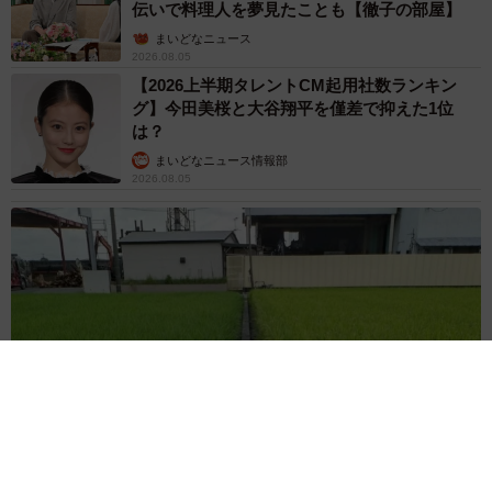
伝いで料理人を夢見たことも【徹子の部屋】
まいどなニュース
2026.08.05
【2026上半期タレントCM起用社数ランキン
グ】今田美桜と大谷翔平を僅差で抑えた1位
は？
まいどなニュース情報部
2026.08.05
【熊本地震】「米が枯れてしまう！」猛暑と被災の二重苦 八