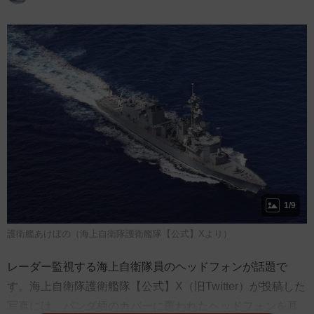
1/9
護衛艦あけぼの（海上自衛隊護衛艦隊【公式】Xより）
レーダー監視する海上自衛隊員のヘッドフォンが話題で
す。海上自衛隊護衛艦隊【公式】X（旧Twitter）が投稿した
写真には、パンダ柄のカバーに覆われたヘッドフォンを耳