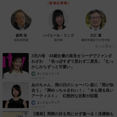
（新着記事順）
森岡 浩
ハイヒール・リンゴ
大江 篤
姓氏研究家
漫才師
園田学園女子大学学長
もっと見る
3児の母 43歳女優の肩見せコーデでファンざ
わざわ 「色っぽすぎて思わず二度見」「むっ
かしからずっと可愛い」
まいどなトピック
2026.08.07
あのちゃん、雨の日のショーパン姿に「雨が似
合う」「脚めっちゃきれい！」「水も滴る良い
アーティスト」 幻想的な近影が話題
まいどなメディア
2026.08.07
【漫画】周囲の目を気にせず遊べる！洗濯物も