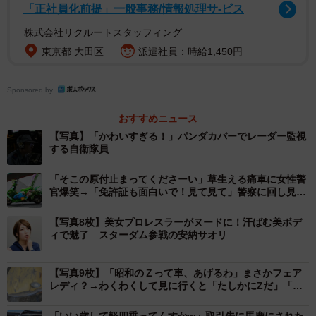
「正社員化前提」一般事務/情報処理サ-ビス
パンダカバーについては、「子どもの靴下では」という見
株式会社リクルートスタッフィング
方もありましたが、イスの脚に付けるパンダ顔のイス脚ソ
東京都 大田区
派遣社員：時給1,450円
ックスが100円ショップのサイトで販売されていたことか
ら、「調べたらダイソーの椅子カバーっぽいな」という見
Sponsored by
立てが広がっています。
おすすめニュース
【写真】「かわいすぎる！」パンダカバーでレーダー監視
ーなぜパンダカバーを。
する自衛隊員
「そこの原付止まってくださーい」草生える痛車に女性警
「ヘッドフォンのスポンジがいたみやすいので、シーツな
官爆笑→「免許証も面白いで！見て見て」警察に回し見さ
どをカバーとして付けることがあります。各艦によってオ
れたツインテールの萌え猛者に聞いた
リジナルでカバーをそろえたりしているのだと思います。
【写真8枚】美女プロレスラーがヌードに！汗ばむ美ボデ
ィで魅了 スターダム参戦の安納サオリ
100円ショップのものかどうか分かりませんが、純正品では
ありません」
【写真9枚】「昭和のＺって車、あげるわ」まさかフェア
レディ？→わくわくして見に行くと「たしかにZだ」「激
レアですよ」
「いい歳して軽四乗ってんすかw」取引先に馬鹿にされた