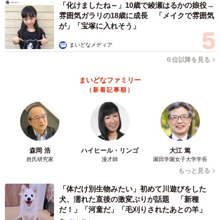
「化けましたね～」10歳で綾瀬はるかの娘役→
雰囲気ガラリの18歳に成長 「メイクで雰囲気
が」「宝塚に入れそう」
まいどなメディア
６位以降を見る
まいどなファミリー
（新着記事順）
森岡 浩
ハイヒール・リンゴ
大江 篤
姓氏研究家
漫才師
園田学園女子大学学長
もっと見る
「体だけ別生物みたい」初めて川遊びをした
犬、濡れた直後の激変ぶりが話題 「新種
だ！」「河童だ」「毛刈りされたあとの羊」