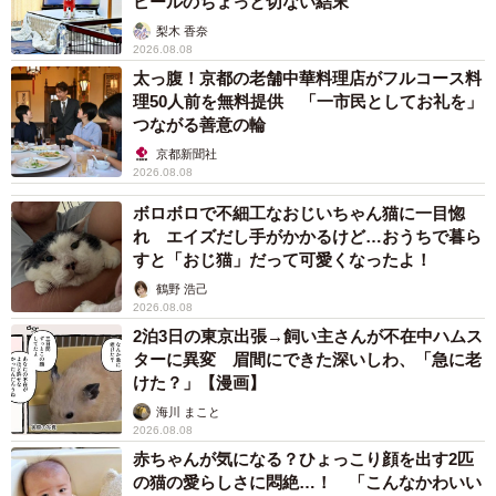
ピールのちょっと切ない結末
梨木 香奈
2026.08.08
太っ腹！京都の老舗中華料理店がフルコース料
理50人前を無料提供 「一市民としてお礼を」
つながる善意の輪
京都新聞社
2026.08.08
ボロボロで不細工なおじいちゃん猫に一目惚
れ エイズだし手がかかるけど…おうちで暮ら
すと「おじ猫」だって可愛くなったよ！
鶴野 浩己
2026.08.08
2泊3日の東京出張→飼い主さんが不在中ハムス
ターに異変 眉間にできた深いしわ、「急に老
けた？」【漫画】
海川 まこと
2026.08.08
赤ちゃんが気になる？ひょっこり顔を出す2匹
の猫の愛らしさに悶絶…！ 「こんなかわいい