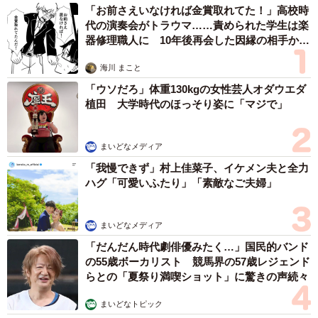
「お前さえいなければ金賞取れてた！」高校時
代の演奏会がトラウマ……責められた学生は楽
器修理職人に 10年後再会した因縁の相手から
思わぬ申し出【漫画】
海川 まこと
「ウソだろ」体重130kgの女性芸人オダウエダ
植田 大学時代のほっそり姿に「マジで」
まいどなメディア
「我慢できず」村上佳菜子、イケメン夫と全力
ハグ「可愛いふたり」「素敵なご夫婦」
まいどなメディア
「だんだん時代劇俳優みたく…」国民的バンド
の55歳ボーカリスト 競馬界の57歳レジェンド
らとの「夏祭り満喫ショット」に驚きの声続々
まいどなトピック