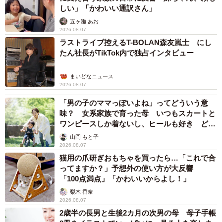
しい」「かわいい通訳さん」
五ヶ瀬 あお
2026.08.07
ラストライブ控えるT-BOLAN森友嵐士 にし
たん社長がTikTok内で独占インタビュー
まいどなニュース
2026.08.07
「男の子のママっぽいよね」ってどういう意
味？ 女系家族で育った母 いつもスカートと
ワンピースしか着ないし、ヒールも好き どの
へんが…
山岡 もと子
2026.08.07
猫用の爪研ぎおもちゃを買ったら…「これで合
ってますか？」予想外の使い方が大反響
「100点満点」「かわいいからよし！」
梨木 香奈
2026.08.07
2歳半の長男と生後2カ月の次男の母 母子手帳