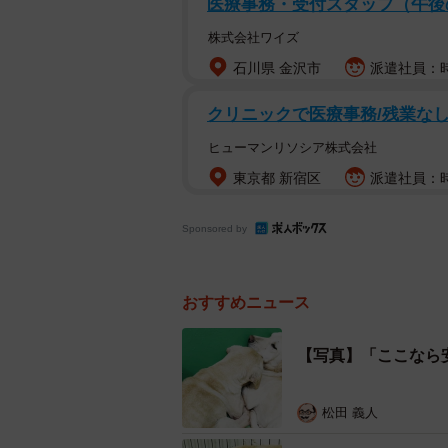
医療事務・受付スタッフ（午
このままだと殺処分対象になること
株式会社ワイズ
ム、わんにゃんレスキューはぴねす
石川県 金沢市
派遣社員：時
るキャパを持っていなかったものの
のことを一般に呼びかけてみること
クリニックで医療事務/残業なし
「そのワンコを引き取りたい」
ヒューマンリソシア株式会社
東京都 新宿区
派遣社員：時
すると、しばらく経って「はぴねす
親希望者さんから連絡がありました
Sponsored by
禁物です。元野犬特有の条件を里親
「元野犬なので人馴れしていないこ
おすすめニュース
「驚いたりすることがあれば、脱走
「動物愛護センター収容時には持病
【写真】「ここなら
ういった持病があった場合は通院さ
「万一『やっぱり飼えない』となっ
松田 義人
パシティがないこと」