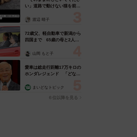
い」道路で動けない猫を前に
返された一言… 懸命に生き
ようとした4日間 「命の重
渡辺 晴子
さはみんな同じ」保護団体代
表の訴え
72歳父、軽自動車で新潟から
四国まで 65歳の母と2人で
3泊4日の旅 パーキングの休
憩まで分刻み… 「大学生で
山岡 もと子
も組まねえよ！」
愛車は総走行距離17万キロの
ホンダレジェンド 「どなた
か欲しい方が居たら」 大御
所漫才師が譲渡の意向
まいどなトピック
６位以降を見る