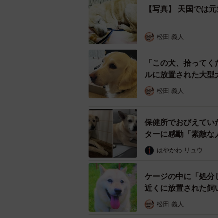
【写真】 天国では
などなど。この上で、里親希望者さ
ッフは、「良かった。また一つの命
松田 義人
物愛護センターに連絡し、「殺処分
た」と言い、命の確保ができたこと
「この犬、拾ってく
ルに放置された大型
「家族から反対されたので断念
松田 義人
保健所でおびえてい
ターに感動「素敵な
はやかわ リュウ
ケージの中に「処分
近くに放置された飼
松田 義人