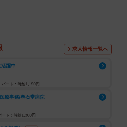
は、昔から野犬が多い地域として知られていました。こ
餌やりなどによって繁殖を繰り返し地元では問題視され
野犬が保護され、福岡県動物愛護センターに収容されるこ
報
求人情報一覧へ
く、相応の時間をかけてトレーニングなどを実施しない
いことが多いものです。さらに、そのトレーニング中は
性活躍中
なくなることがあるため、限られたキャパシティの保護
ます。
パート：時給1,150円
の保護団体は、「なんとかしてその命を助けたい」と名
る医療事務/巻⽯堂病院
っていきました。
ート：時給1,300円
どの保護団体も名乗りをあげないままでした。