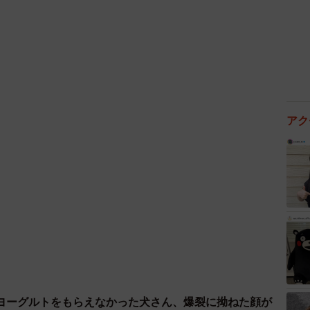
アク
2/5
新しい生活を送るはずだったのに……
者さんに、今後の引き渡しまでのスケジュールと、脱走
トリマーの紹介もできることを伝え、はぴねす側でもで
ました。
ヨーグルトをもらえなかった犬さん、爆裂に拗ねた顔が