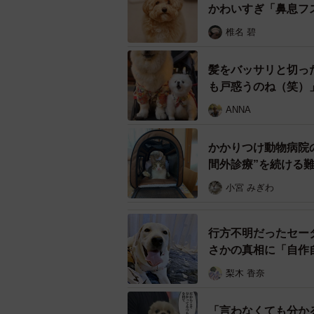
引き出し日の直前、その里親希望者
かわいすぎ「鼻息フ
ので、今回の引き取りを断念する」
椎名 碧
ました。振り出しに戻った感じで、
対象になるのかと、深く胸を痛めま
髪をバッサリと切っ
も戸惑うのね（笑）
スタッフが出した答えは「引き
ANNA
はぴねすのスタッフはしばし考えま
かかりつけ動物病院
なんてない一方、しかし、このまま
間外診療”を続ける
に……。
小宮 みぎわ
そこでスタッフが出した答えは「引
を確保し、1頭だけ残されていた元
行方不明だったセー
さかの真相に「自作
そのワンコは薄茶の毛のメス。名前
梨木 香奈
動物病院でわかった持病
「言わなくても分か