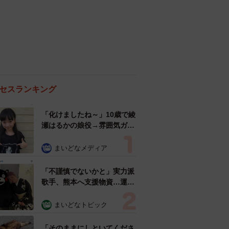
セスランキング
「化けましたね～」10歳で綾
瀬はるかの娘役→雰囲気ガラ
リの18歳に成長 「メイクで
雰囲気が」「宝塚に入れそ
まいどなメディア
う」
「不謹慎でないかと」実力派
歌手、熊本へ支援物資…運搬
トラックの車体デザインにた
めらい 「痛いほど伝わる」
まいどなトピック
「行動され立派」
「そのままにしといてくださ