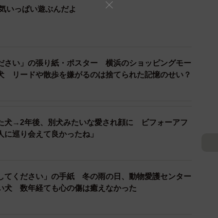
元気いっぱい遊ぶんだよ
んは「すべて大丈夫です」と言ってくれ、はぴねすスタ
が救われた」とホッと胸をなでおろしました。すぐに動
しないでください。その子の引き取り手が見つかりまし
を職員と一緒に喜びました。
ださい」の張り紙・ポスター 横浜のショッピングモー
犬 リードや散歩を嫌がるのは捨てられた記憶のせい？
する」
た犬→2年後、別犬みたいな愛され顔に ビフォーアフ
人に巡り会えて良かったね」
してください」の手紙 冬の雨の日、動物愛護センター
い犬 数年経ても心の傷は癒えなかった