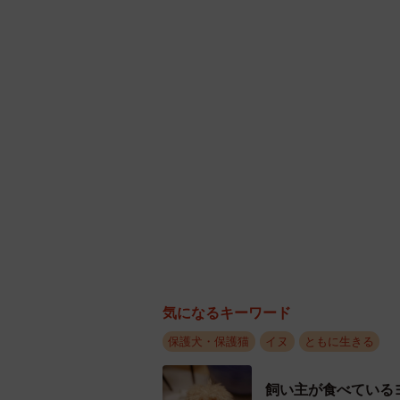
新しい家族と
気になるキーワード
はぴねすのスタッフはその里親希望
防止の対策を考えたり、動物病院や
保護犬・保護猫
イヌ
ともに生きる
きる限りのサポートを行うと約束し
飼い主が食べている