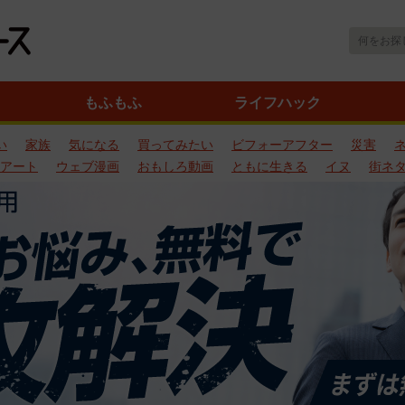
もふもふ
ライフハック
い
家族
気になる
買ってみたい
ビフォーアフター
災害
アート
ウェブ漫画
おもしろ動画
ともに生きる
イヌ
街ネ