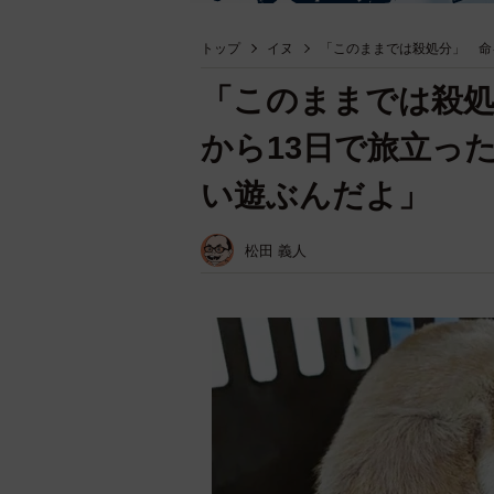
トップ
イヌ
「このままでは殺処分」 命
「このままでは殺処
から13日で旅立っ
い遊ぶんだよ」
松田 義人