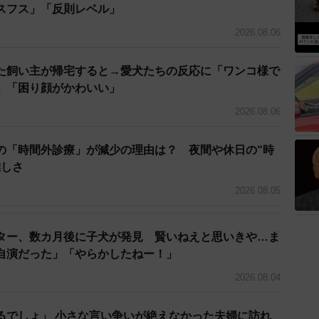
さんから連絡が入りました。それは「家族に反対された
スフス」「反則レベル」
というもの。はぴねすのスタッフはガックリ肩を落とし
2026.08.06
あの1頭だけ残された元野犬のワンコはいよいよ殺処分
した。
た飼い主が帰宅すると→愛犬たちの反応に「ワンコ様で
」「困り顔がかわいい」
取る」
2026.08.06
した。今、はぴねすには新たな保護犬を受け入れる余裕
の「時間外診療」が減少の理由は？ 夜間や休日の“時
放っておけば、あの元野犬のワンコは確実に殺処分対象
難しさ
2026.08.05
き取る」。スタッフがかなりがんばってなんとか居場所
野犬のワンコを受け入れることにしました。
ター、数カ月後に子犬が発見 賢いねえと思いきや…ま
自演だった」「やらかしたねー！」
をひなちゃんと名付け、追って引き出しに行きました。
2026.08.04
るでしょ」 小さな言い争いが絶えなかった夫婦に訪れ