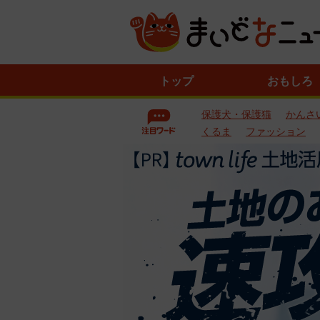
ニ
トップ
おもしろ
ュ
ー
保護犬・保護猫
かんさ
ス
一
くるま
ファッション
覧