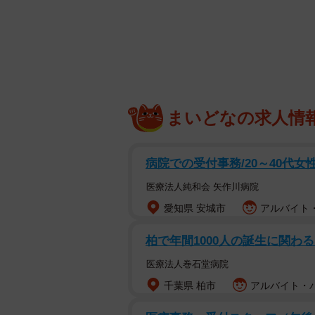
福岡県・みやこ町節丸というエリア
ういった野犬たちの多くは無責任な
ていました。
2023年春、みやこ町節丸で数頭の
ととなりました。
まいどなの求人情
元野犬は人馴れしていないことが多
と新しい里親さんへの譲渡ができな
病院での受付事務/20～40代女
他の保護犬を迎え入れることができ
医療法人純和会 矢作川病院
団体は、引き取りを悩むことがあり
愛知県 安城市
アルバイト・
保護されたワンコの話を知った複数
柏で年間1000⼈の誕⽣に関わ
乗りをあげ、1頭、また1頭と引き取
医療法人巻石堂病院
千葉県 柏市
アルバイト・パ
残すはあと1頭ですが、県内では、