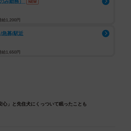
後のみ勤務）
NEW
を危惧した地元で犬の保護活動を行うボランティアチー
（以下、はぴねす）では、自分たちスタッフに受け入れ
給1,200円
「せめて」もと、はぴねすのブログを通し、このワンコ
にしました。
/急募/駅近
という連絡
給1,650円
のブログを見た。そのワンコを引き取りたい」という里
。おおいに喜ぶはぴねすのスタッフでしたが、早合点は
希望者さんに伝えました。
とで、相応のトレーニングが必要なこと」
も考えられるので、絶対に逃さない対策を取れること」
の有無など、詳しい健康状態がわからないので、もしこ
安心」と先住犬にくっついて眠ったことも
せるなどができること」
たとしても、はぴねすには受け入れることができるキャ