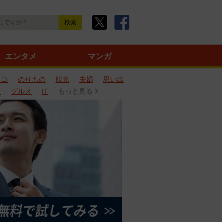
エンタメ
マンガ
ネコ
のりもの
観光
夫婦
思い出
タ
グルメ
IT
もっと見る