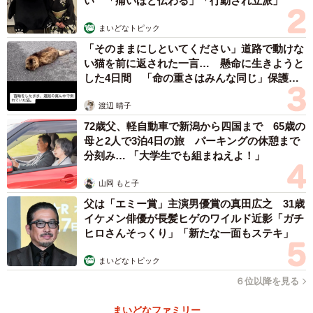
い 「痛いほど伝わる」「行動され立派」
する全国の支援者からのサポートを受け、マーヤは持病を
抱えながら今日も日々がんばって生き抜いています。
まいどなトピック
「そのままにしといてください」道路で動けな
そして最近、マーヤが暮らす預かりボランティアの家に、
い猫を前に返された一言… 懸命に生きようと
した4日間 「命の重さはみんな同じ」保護団
後輩となる子犬たちがやってくると、マーヤは先住犬とし
体代表の訴え
て子犬たちに「生活の見本」を見せるようにもなりまし
渡辺 晴子
た。
72歳父、軽自動車で新潟から四国まで 65歳の
母と2人で3泊4日の旅 パーキングの休憩まで
分刻み… 「大学生でも組まねえよ！」
肉体的には多くの持病を抱え、その病を戦い続けるマーヤ
ですが、その心にある「生きたい」という気持ちを、ボタ
山岡 もと子
ンひとつで終わらせることは本来絶対にあってはならない
父は「エミー賞」主演男優賞の真田広之 31歳
ことです。
イケメン俳優が長髪ヒゲのワイルド近影「ガチ
ヒロさんそっくり」「新たな一面もステキ」
まいどなトピック
６位以降を見る
まいどなファミリー