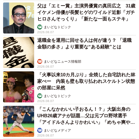
父は「エミー賞」主演男優賞の真田広之 31歳
イケメン俳優が長髪ヒゲのワイルド近影「ガチ
ヒロさんそっくり」「新たな一面もステキ」
まいどなトピック
2026.08.07
退職金を運用に回せる人は何が違う？ 「退職
金額の多さ」より重要な“ある経験”とは
まいどなニュース情報部
2026.08.07
「火事以来10カ月ぶり」全焼した自宅訪れた林
家ぺー 内装も壁も取り払われスケルトン状態
の部屋に呆然
まいどなトピック
2026.08.07
「こんなかわいい子おるん！？」大阪出身の
UHB26歳アナが話題…父は元プロ野球選手
「アイドルさんよりかわいい」「めちゃ爽や
か」
まいどなメディア
2026.08.07