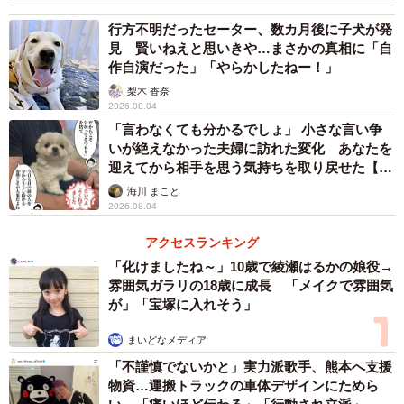
行方不明だったセーター、数カ月後に子犬が発
病院の診察に通い始めた当初は、カートがないと落ち着か
見 賢いねえと思いきや…まさかの真相に「自
ないマーヤでしたが。通院が日常となった今ではすっかり
作自演だった」「やらかしたねー！」
慣れて、優しい主治医や看護師さんとは友達になり、待合
梨木 香奈
室では静かに待てるようになりました。
2026.08.04
「言わなくても分かるでしょ」 小さな言い争
いが絶えなかった夫婦に訪れた変化 あなたを
それまでは預かりボランティアさんの家であったとして
迎えてから相手を思う気持ちを取り戻せた【漫
も、自分のテリトリーから出ることができなかったマーヤ
画】
海川 まこと
ですが、こういった経験が重なったこともあり、今ではリ
2026.08.04
ビングまで足を運べるようになりました。先住犬との距離
アクセスランキング
感も上手につかめるようになり、これまでとはまた違う楽
「化けましたね～」10歳で綾瀬はるかの娘役→
しそうな様子を見せてくれるようにもなりました。
雰囲気ガラリの18歳に成長 「メイクで雰囲気
が」「宝塚に入れそう」
後輩となる子犬たちに「生活の見本」を見せるよ
まいどなメディア
うになった
「不謹慎でないかと」実力派歌手、熊本へ支援
しあわせの種たちのスタッフはもちろん、この活動を応援
物資…運搬トラックの車体デザインにためら