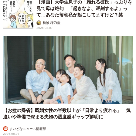
【漫画】大学生息子の「頼れる彼氏」っぷりを
見て母は絶句 「起きなよ、遅刻するよ」っ
て…あなた毎朝私が起こしてますけど？笑
松波 穂乃圭
2026.08.07
【お盆の帰省】既婚女性の半数以上が「日常より疲れる」 気
遣いや準備で深まる夫婦の温度感ギャップ鮮明に
まいどなニュース情報部
2026.08.07