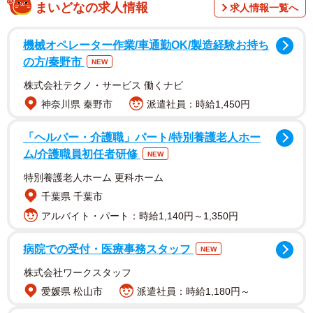
まいどなの求人情報
求人情報一覧へ
心ある保護団体の中には、こういった問題を抱えた保護犬
であっても積極的に引き出し、結果的に殺処分を1頭でも減
機械オペレーター作業/車通勤OK/製造経験お持ち
らす努力を重ね続けるところもあります。岡山県を拠点に
の方/秦野市
NEW
犬の保護活動を行う認定NPO法人しあわせの種たち（以
株式会社テクノ・サービス 働くナビ
下、しあわせの種たち）も、そんな団体の一つです。
神奈川県 秦野市
派遣社員：時給1,450円
2021年秋、動物愛護センターに収容されていた中でも、多
「ヘルパー・介護職」パート/特別養護老人ホー
ム/介護職員初任者研修
くの疾患があるため譲渡対象外になっていたメスのワンコ
NEW
がいました。名前はマーヤ。穏やかで物静か。しあわせの
特別養護老人ホーム 更科ホーム
種たちではこのマーヤを引き出すことにしました。
千葉県 千葉市
アルバイト・パート：時給1,140円～1,350円
複数の持病や障がいを抱えながらも穏やかな性格
病院での受付・医療事務スタッフ
NEW
引き出した当初のマーヤは両後足に障害があり、フィラリ
株式会社ワークスタッフ
ア強陽性とそれに伴う合併症を抱えていました。
愛媛県 松山市
派遣社員：時給1,180円～
そんなマーヤでしたが、しあわせの種たちに引き出された