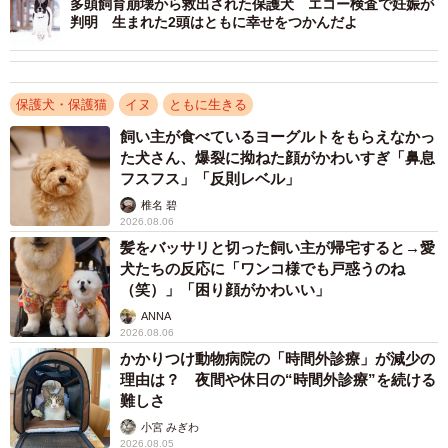
多頭飼育崩壊から救出された保護犬 エコー検査で妊娠が
判明 生まれた2頭はともに幸せをつかんだよ
保護犬・保護猫
イヌ
ともに生きる
飼い主が食べているヨーグルトをもらえなかっ
た犬さん、爆裂に拗ねた顔がかわいすぎ「鼻息
フスフス」「反則レベル」
椎名 碧
2026.08.06
髪をバッサリと切った飼い主が帰宅すると→愛
犬たちの反応に「ワンコ様でも戸惑うのね
（笑）」「困り顔がかわいい」
2/3
ANNA
2026.08.06
通院当初のマーヤはカートの中でブルブルと怯えていました
かかりつけ動物病院の「時間外診療」が減少の
理由は？ 夜間や休日の“時間外診療”を続ける
難しさ
幸い検査データが落ち着き、今では体調も回復しています
小宮 みぎわ
が、それでもマーヤは通院を続けることになりました。
2026.08.05