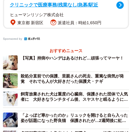
クリニックで医療事務/残業なし/急募/駅近
後、同団体に参加する預かりボランティアの家で過ごすこ
ヒューマンリソシア株式会社
とになりました。
東京都 新宿区
派遣社員：時給1,650円
マーヤは環境の変化にビビりながらも穏やかに過ごしてい
Sponsored by
ました。特に日なたが大好きで日の当たる場所にいると、
ウトウトしてしまうこともありました。
おすすめニュース
【写真】持病やハンデはあるけれど…頑張ってマーヤ！
そんな穏やかな様子がかわいいマーヤでしたが、しかし、
2022年11月に突然の下痢と嘔吐で体調不良になってしまい
殺処分直前での保護、里親さんの死去、重篤な病気が発
ました。病院で検査をした結果、肝臓や胆のうの周辺に水
覚 それでも人が大好きだった保護犬・ナギ
が溜まっていて、腹水もあるとのこと。至急点滴を行い、
飼育放棄された犬は重度の心臓病、保護された団体で人気
合わせて薬の内服・治療食を与えることにし経過観察をす
者に 大好きなランチタイム後、スヤスヤと眠るように…
ることになりました。
「よっぽど寒かったのか」リュックを開けると自ら入った
通院などからマーヤの中で芽生えた「テリトリー
姿が話題になった野良猫 保護されたが…2週間後に虹の
橋を渡る
外での生活」