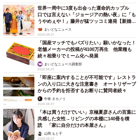
世界一周中に3度も出会った運命的カップル
口では言えない「ジョージアの熱い夜」に「も
うやめぇや！」藤井が猛ツッコミ連発【新婚さ
ん】
まいどなニュース
2026.08.07
「国産マッチでもバズりたい」願いかなった！
老舗メーカーの投稿が4100万再生 他業種も
続々相乗りでミーム化へ発展
まいどなニュース調査部
2026.08.07
「即座に案内することが不可能です」レストラ
ンの入り口に大きな注意書き オートリザーブ
からの予約を拒否するお断りに賛同者続々
中将 タカノリ
2026.08.07
「本は買うだけでいい」京極夏彦さんの言葉に
共感した女性→リビングの本棚に140冊を積
読 「家に自分だけの本屋さん」
山岡 もと子
2026.08.07