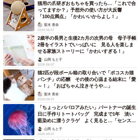
猫用の爪研ぎおもちゃを買ったら…「これで合
ってますか？」予想外の使い方が大反響
「100点満点」「かわいいからよし！」
梨木 香奈
2026.08.07
2歳半の長男と生後2カ月の次男の母 母子手帳
2冊をイラストでいっぱいに 見る人を楽しま
せる家族ストーリーに「かわいすぎる！」
山岡 もと子
2026.08.07
猫2匹が段ボール箱の取り合いで「ポコスカ猫
パンチ」の応酬 その後の心温まる結末に「愛
～！」「おばちゃん泣きそうや…」
梨木 香奈
2026.08.07
「ちょっとババロアみたい」パートナーの誕生
日に手作りトートバッグ 完成まで1年 淡い
藍染めに漂うクラゲ よく見ると…「センスす
ごい」
山岡 もと子
2026.08.07