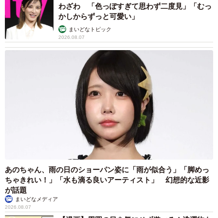
わざわ 「色っぽすぎて思わず二度見」「むっ
認定NPO法人しあわせの種たち
かしからずっと可愛い」
https://shiawasenotanetachi.amebaownd.com/
まいどなトピック
2026.08.07
あのちゃん、雨の日のショーパン姿に「雨が似合う」「脚めっ
ちゃきれい！」「水も滴る良いアーティスト」 幻想的な近影
が話題
まいどなメディア
2026.08.07