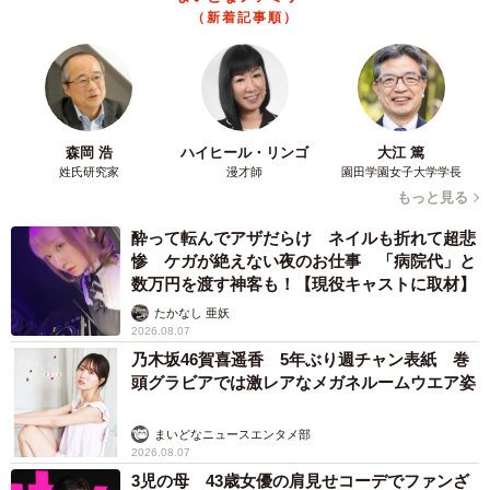
（新着記事順）
森岡 浩
ハイヒール・リンゴ
大江 篤
姓氏研究家
漫才師
園田学園女子大学学長
もっと見る
酔って転んでアザだらけ ネイルも折れて超悲
3/3
惨 ケガが絶えない夜のお仕事 「病院代」と
数万円を渡す神客も！【現役キャストに取材】
がんばれマーヤ！
たかなし 亜妖
2026.08.07
マーヤの「生きたい」という気持ち、しあわせの種たち関
乃木坂46賀喜遥香 5年ぶり週チャン表紙 巻
係者の思いと行動を前に、改めて1頭ごとに与えられた命の
頭グラビアでは激レアなメガネルームウエア姿
尊さとその重みを痛感しました。マーヤの体調が回復に向
かい、より多くの笑顔を見せてくれることを願うばかりで
まいどなニュースエンタメ部
2026.08.07
す。
3児の母 43歳女優の肩見せコーデでファンざ