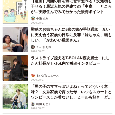
【漫画】周囲の目を気にせず遊べる！洗濯物も
干せる！最近人気の戸建ての「中庭」 ところ
が…実際住んでみて分かった後悔ポイント
中瀬 えみ
2026.08.07
難聴のお姉ちゃんに5歳の妹が手話通訳 互い
に支え合う家族の日常に反響「妹ちゃん、頼も
しい」「かわいい通訳さん」
五ヶ瀬 あお
2026.08.07
ラストライブ控えるT-BOLAN森友嵐士 にし
たん社長がTikTok内で独占インタビュー
まいどなニュース
2026.08.07
「男の子のママっぽいよね」ってどういう意
味？ 女系家族で育った母 いつもスカートと
ワンピースしか着ないし、ヒールも好き どの
へんが…
山岡 もと子
2026.08.07