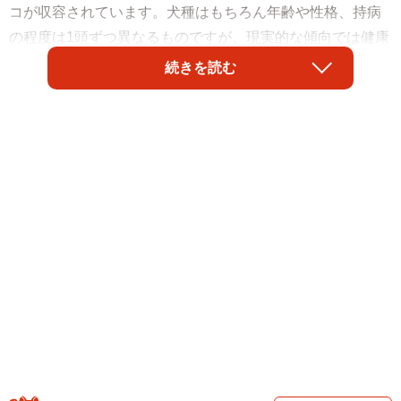
コが収容されています。犬種はもちろん年齢や性格、持病
の程度は1頭ずつ異なるものですが、現実的な傾向では健康
で若いワンコほど、保護団体などで引き出される機会が多
続きを読む
い一方、そうでなく、シニア犬だったり、重篤な持病があ
ったり、気性難のワンコは残念なことに引き出しが遅れ殺
処分対象になってしまうこともあります。