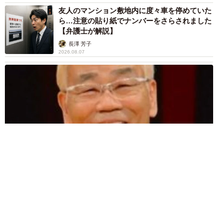
友人のマンション敷地内に度々車を停めていた
ら…注意の貼り紙でナンバーをさらされました
【弁護士が解説】
長澤 芳子
2026.08.07
愛車は総走行距離17万キロのホンダレジェンド 「どなたか欲
しい方が居たら」 大御所漫才師が譲渡の意向
まいどなトピック