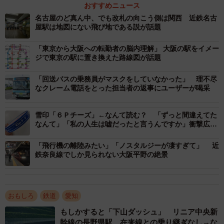
おすすめニュース
2/2
名古屋のど真ん中、でも改札の向こう側は関西 近鉄名古
屋駅は地図にない飛び地である説が話題
話題になった村中さんの投稿
「東京から大阪への転勤者の脳内理解」 大阪の駅をイメー
村中さんの投稿に対し、SNSユーザー達からは
ジで東京の駅に置き換えた路線図が話題
「札幌駅の『札駅(さつえき)』とかですかね。」
「回送バスの乗務員がマスクをしていなかった」 理不尽
なクレーム電話をとった担当者の返事にユーザーが喝采
「天神橋筋六丁目駅は基本天六ですね」
「大阪では近鉄の大阪上本町駅を未だに上六と称していた
雪印「６Ｐチーズ」←なんて読む？ 「ずっと間違えてた
り…」
なんて」「私の人生は嘘だったと言うんですか」衝撃広が
る
「新潟駅を『にーえき』と呼ぶ人は稀にいます(他地方から
「飛行機の離陸みたい」「ノスタルジーが凄すぎて」 近
移住した人だったりする)が、新潟市内には他に『新津(にい
鉄奈良線でしか見られない大阪平野の絶景
つ)駅』『新崎(にいざき)駅』もあるので地元民はまず略し
ません」
「地元民だけかもしれませんが、和歌山駅のことを和駅と
おもしろ
鉄道
愛知
略していいます」
もしかすると「下山ダッシュ」 リニア中央新
「一般的ではないですが、利用している中高大生は岡山駅
幹線の長野県駅 在来線との乗り継ぎなし→な