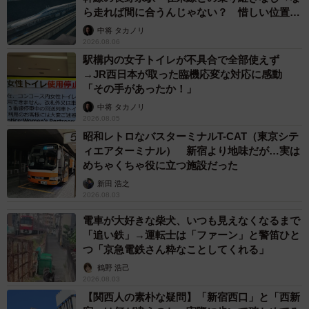
ら走れば間に合うんじゃない？ 惜しい位置関
を岡駅と言っているようです。」
係が反響
中将 タカノリ
2026.08.06
といった情報提供が数多く寄せられている。
駅構内の女子トイレが不具合で全部使えず
→JR西日本が取った臨機応変な対応に感動
「名駅」と呼ぶか、「名古屋駅」と呼ぶか
「その手があったか！」
中将 タカノリ
村中さんに話をうかがった。
2026.08.05
昭和レトロなバスターミナルT-CAT（東京シテ
ーー村中さんは三重県のご出身ということですが、これま
ィエアターミナル） 新宿より地味だが…実は
での名古屋駅との関わりや思い入れについてお聞かせくだ
めちゃくちゃ役に立つ施設だった
さい。
新田 浩之
2026.08.03
村中：地元が三重県鈴鹿市なのですが、三重県には新幹線
電車が大好きな柴犬、いつも見えなくなるまで
「追い鉄」→運転士は「ファーン」と警笛ひと
の駅がないので、新幹線に乗ってどこか行くときに名古屋
つ「京急電鉄さん粋なことしてくれる」
駅をよく利用していました。修学旅行や、大学受験、帰省
鶴野 浩己
など、名古屋駅はどこか遠くに行くうえでの拠点というイ
2026.08.03
メージがあります。僕にとって名古屋駅と思い出はセット
【関西人の素朴な疑問】「新宿西口」と「西新