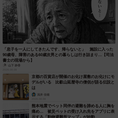
村中さん関連情報
Twitterアカウント：
https://twitter.com/ayatakaa_chan
タブレット学習ライフ：
https://muranakablog.biz
「息子を一人にしてきたんです、帰らないと」 施設に入った
90歳母、障害のある60歳次男との暮らしは行き詰まり…【司法
書士の現場から】
山下 静香
2026.08.08
京都の百貨店が開催のお化け屋敷のお化けにモ
デルがいる 比叡山延暦寺の僧侶が語る伝説と
は
浅井 佳穂
2026.08.08
熊本地震でペット同伴の避難を諦める人に胸を
痛め… 被災ペットの受け入れ先をアプリに表
示する「動物避難所マップ」が始動