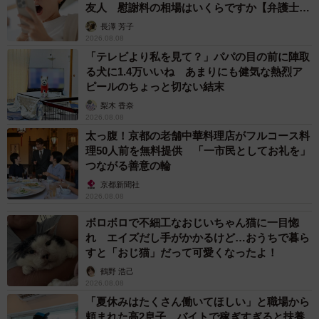
友人 慰謝料の相場はいくらですか【弁護士が
解説】
長澤 芳子
2026.08.08
「テレビより私を見て？」パパの目の前に陣取
る犬に1.4万いいね あまりにも健気な熱烈ア
ピールのちょっと切ない結末
梨木 香奈
2026.08.08
太っ腹！京都の老舗中華料理店がフルコース料
理50人前を無料提供 「一市民としてお礼を」
つながる善意の輪
京都新聞社
2026.08.08
ボロボロで不細工なおじいちゃん猫に一目惚
れ エイズだし手がかかるけど…おうちで暮ら
すと「おじ猫」だって可愛くなったよ！
鶴野 浩己
2026.08.08
「夏休みはたくさん働いてほしい」と職場から
頼まれた高2息子 バイトで稼ぎすぎると扶養