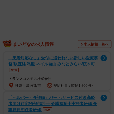
1/2
「名古屋駅＝めいえき」は有名ですが、他にも略した呼称が一般的にな
っている駅はあるのでしょうか？
まいどなの求人情報
求人情報一覧へ
「患者対応なし」受付に追われない新しい医療事
務/駅直結 私服 ネイル自由 みなとみらい/桜木町
NEW
トランスコスモス株式会社
神奈川県 横浜市
契約社員：時給1,500円～
「ヘルパー・介護職」パート/サービス付き高齢
者向け住宅/介護福祉士,介護福祉士実務者研修,介
護職員初任者研修
NEW