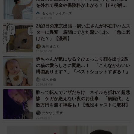
を外れて税金や保険料が上がる？【FPが解
説】
もくもくライターズ
2026.08.08
2泊3日の東京出張→飼い主さんが不在中ハムス
ターに異変 眉間にできた深いしわ、「急に老
けた？」【漫画】
海川 まこと
2026.08.08
赤ちゃんが気になる？ひょっこり顔を出す2匹
の猫の愛らしさに悶絶…！ 「こんなかわいい
構図あります？」「ベストショットすぎる！」
梨木 香奈
2026.08.08
酔って転んでアザだらけ ネイルも折れて超悲
惨 ケガが絶えない夜のお仕事 「病院代」と
数万円を渡す神客も！【現役キャストに取材】
たかなし 亜妖
2026.08.07