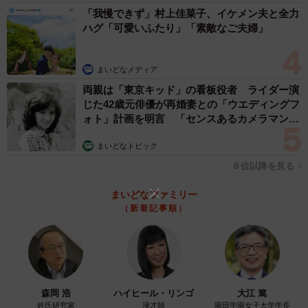
「我慢できず」村上佳菜子、イケメン夫と全力
村中：ツイートが拡散されるいわゆるバズは何度か経験あ
ハグ「可愛いふたり」「素敵なご夫婦」
るのですが、ここまで多くのリプライと引用リツイートが
集まったのは初めてで、自分でも驚きました。みなさんか
まいどなメディア
らいただいた反応を見ると、旅行好きの僕でも聞いたこと
両親は「東京キッド」の看板役者 ライダー演
もない略がたくさんあって面白かったです。
じた42歳元俳優が再婚妻との「ウエディングフ
ォト」計画を明言 「センスあるカメラマン求
◇ ◇
む」
まいどなトピック
読者のみなさんの地元にも省略して呼ぶのが一般的になっ
６位以降を見る
ている駅はあるだろうか？省略の仕方も地域や経緯によっ
まいどなファミリー
てそれぞれ。駅名の省略された呼称を一覧にしてみると見
（新着記事順）
えてくるなにかがあるかもしれない。
なお今回の話題を提供してくれた村中さんは、日頃から
Twitterを通じ「日本の東西南北の端を踏破」したツイート
森岡 浩
ハイヒール・リンゴ
大江 篤
など地理や旅に関する情報を多数発信している。
姓氏研究家
漫才師
園田学園女子大学学長