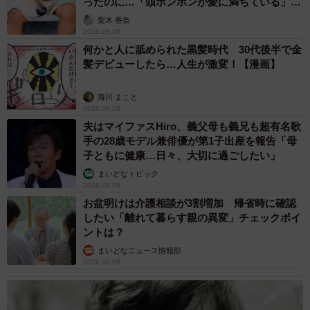
ったのに…「頭ポンポンが愛に満ちている」
「尊…」
梨木 香奈
2026.08.08
何かと人に舐められた黒髪時代 30代後半で金
髪デビューしたら…人生が激変！【漫画】
海川 まこと
2026.08.08
夫はマイファスHiro、義父母も義兄も超有名歌
手の28歳モデル兼俳優が第1子出産を報告「母
子ともに健康…日々、大切に過ごしたい」
まいどなトピック
2026.08.08
お盆明けは介護相談が3割増加 帰省時に確認
したい「離れて暮らす親の異変」チェックポイ
ントは？
まいどなニュース情報部
2026.08.08