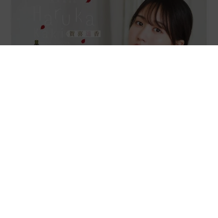
乃木坂46賀喜遥香 5年ぶり週チャン表紙 巻頭グラビアでは
激レアなメガネルームウエア姿
まいどなニュースエンタメ部
2026.08.07
3児の母 43歳女優の肩見せコーデでファンざ
わざわ 「色っぽすぎて思わず二度見」「むっ
かしからずっと可愛い」
まいどなトピック
2026.08.07
あのちゃん、雨の日のショーパン姿に「雨が似