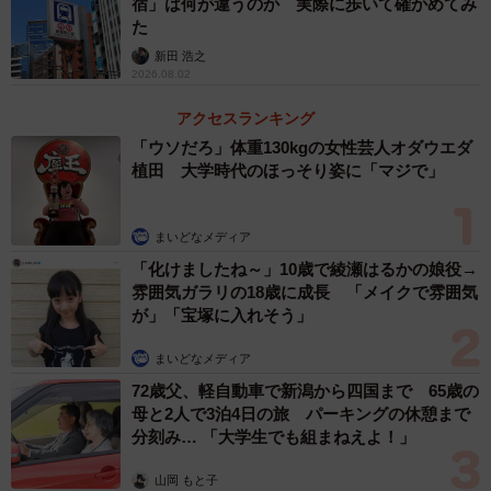
宿」は何が違うのか 実際に歩いて確かめてみ
です。
た
新田 浩之
ーーこれまで名古屋駅を「めいえき」と呼ぶことに特に意
2026.08.02
識することはなかったのでしょうか？
アクセスランキング
「ウソだろ」体重130kgの女性芸人オダウエダ
村中：「名駅と呼ぶか、名古屋駅と呼ぶか」という意識は
植田 大学時代のほっそり姿に「マジで」
昔からしていました。というのも、東海地方以外で、地理
に明るくない方だと、「名駅」と言っても伝わらないんで
まいどなメディア
すよね。なので場面に応じて名駅と名古屋駅を使い分けて
「化けましたね～」10歳で綾瀬はるかの娘役→
いました。今回このツイートをしたのは、いつものように
雰囲気ガラリの18歳に成長 「メイクで雰囲気
「名駅と呼ぶか、名古屋駅と呼ぶか」を考えているとき
が」「宝塚に入れそう」
に、ふと「そもそもなんで名駅と略すんだろう？というか
まいどなメディア
駅を略すことってあんまりなくない？」と思ったからで
72歳父、軽自動車で新潟から四国まで 65歳の
す。
母と2人で3泊4日の旅 パーキングの休憩まで
分刻み… 「大学生でも組まねえよ！」
ーー今回の反響へのご感想をお聞かせください。
山岡 もと子