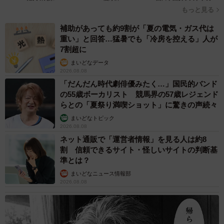
もっと見る
日本の東西南北の端を踏破達成！！！
補助があっても約9割が「夏の電気・ガス代は
重い」と回答…猛暑でも「冷房を控える」人が
民間人が行くことのできる日本の最東端・最西端・最南
7割超に
端・最北端をすべて訪問しました！！！国境の町は、周辺
まいどなデータ
2026.08.08
地域とのつながりを深く感じることができて面白い！
「だんだん時代劇俳優みたく…」国民的バンド
の55歳ボーカリスト 競馬界の57歳レジェンド
最東端：根室の納沙布岬
らとの「夏祭り満喫ショット」に驚きの声続々
最西端：与那国島の西崎
まいどなトピック
2026.08.08
最南端：波照間島の高那崎
ネット通販で「運営者情報」を見る人は約8
最北端：稚内の宗谷岬
pic.twitter.com/OsV8N70ZKL
割 信頼できるサイト・怪しいサイトの判断基
準とは？
— 村中 (@ayatakaa_chan)
August 21, 2022
まいどなニュース情報部
2026.08.08
また、ブログ「タブレット学習ライフ」では子供一人一人
の学習状況に応じたお役立ち情報を発信しているので、ご
興味ある方はぜひチェックしていただきたい。