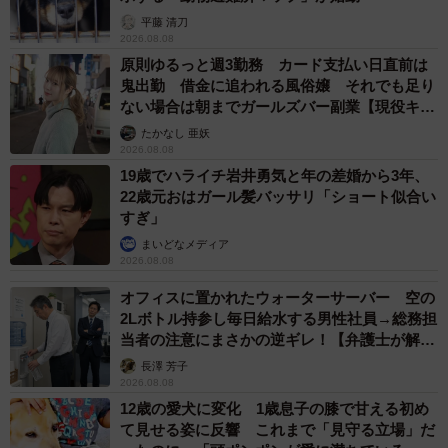
平藤 清刀
2026.08.08
原則ゆるっと週3勤務 カード支払い日直前は
鬼出勤 借金に追われる風俗嬢 それでも足り
ない場合は朝までガールズバー副業【現役キャ
ストに取材】
たかなし 亜妖
2026.08.08
19歳でハライチ岩井勇気と年の差婚から3年、
22歳元おはガール髪バッサリ「ショート似合い
すぎ」
まいどなメディア
2026.08.08
オフィスに置かれたウォーターサーバー 空の
2Lボトル持参し毎日給水する男性社員→総務担
当者の注意にまさかの逆ギレ！【弁護士が解
説】
長澤 芳子
2026.08.08
12歳の愛犬に変化 1歳息子の膝で甘える初め
て見せる姿に反響 これまで「見守る立場」だ