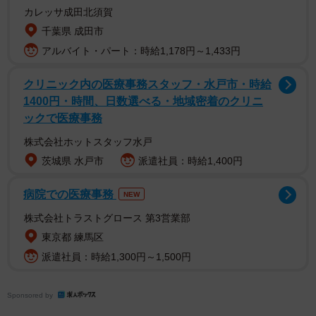
カレッサ成田北須賀
名古屋駅を「名駅（めいえき）」と略すのは一般に浸透し
千葉県 成田市
ているけど、名古屋駅以外に駅名を略しがちなところって
アルバイト・パート：時給1,178円～1,433円
なくない？？？
クリニック内の医療事務スタッフ・水戸市・時給
— 村中 (@ayatakaa_chan)
January 23, 2023
1400円・時間、日数選べる・地域密着のクリニ
たしかに名古屋駅は地元民の間で
「めいえき」
と呼ばれて
ックで医療事務
いる。大都市の中央駅だけにこれほど有名な例はなかなか
株式会社ホットスタッフ水戸
ないかもしれないが、実は省略した呼称が一般的になって
茨城県 水戸市
派遣社員：時給1,400円
いる駅は他にも多数存在するようだ。
病院での医療事務
NEW
株式会社トラストグロース 第3営業部
東京都 練馬区
派遣社員：時給1,300円～1,500円
Sponsored by