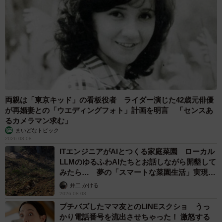
両親は「東京キッド」の看板役者 ライダー演じた42歳元俳優
が再婚妻との「ウエディングフォト」計画を明言 「センスあ
るカメラマン求む」
まいどなトピック
2026.08.08
ITエンジニアがAIとつくる家庭菜園 ローカル
LLMのゆるふわAIたちとお話しながら開墾して
みたら… 夢の「スマートな菜園生活」実現な
るか
井二 かける
2026.08.08
プチバズしたママ友とのLINEスクショ うっ
かり電話番号を流出させちゃった！ 激怒する