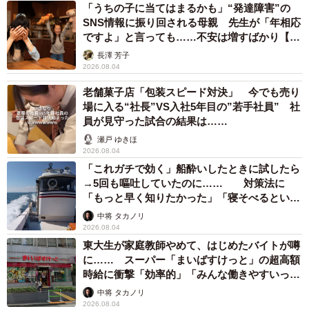
「うちの子に当てはまるかも」“発達障害”の
SNS情報に振り回される母親 先生が「年相応
ですよ」と言っても……不安は増すばかり【臨
床心理士が解説】
長澤 芳子
2026.08.04
老舗菓子店「包装スピード対決」 今でも売り
場に入る“社長”VS入社5年目の”若手社員” 社
員が見守った試合の結果は……
瀬戸 ゆきほ
2026.08.04
「これガチで効く」船酔いしたときに試したら
→5回も嘔吐していたのに…… 対策法に
「もっと早く知りたかった」「寝そべるといい
らしい」
中将 タカノリ
2026.08.04
東大生が家庭教師やめて、はじめたバイトが噂
に…… スーパー「まいばすけっと」の超高額
時給に衝撃「効率的」「みんな働きやすいって
言ってる」
中将 タカノリ
2026.08.04