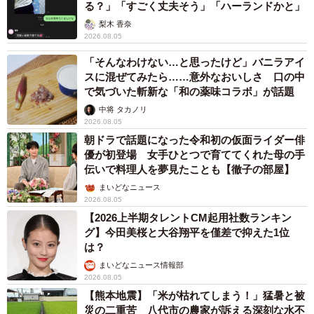
る？」「すごく丈夫そう」「ハーランドかと」
梨木 香奈
2026.08.05
「そんなわけない…と思ったけど」バニラアイ
スに混ぜてみたら……意外なおいしさ 口の中
で気づいた斬新な「和の薬味コラボ」が話題
中将 タカノリ
2026.08.05
朝ドラで話題になった令和初の仮面ライダー俳
優が初登場 女手ひとつで育ててくれた母の手
伝いで料理人を夢見たことも【徹子の部屋】
まいどなニュース
2026.08.05
【2026上半期タレントCM起用社数ランキン
グ】今田美桜と大谷翔平を僅差で抑えた1位
は？
まいどなニュース情報部
2026.08.05
【熊本地震】「米が枯れてしまう！」猛暑と被
災の二重苦 八代市の農家が訴える深刻な水不