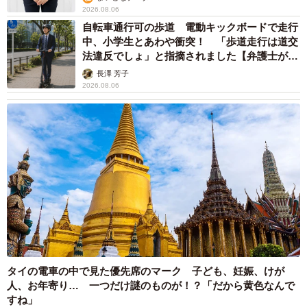
2026.08.06
自転車通行可の歩道 電動キックボードで走行
中、小学生とあわや衝突！ 「歩道走行は道交
法違反でしょ」と指摘されました【弁護士が解
説】
長澤 芳子
2026.08.06
タイの電車の中で見た優先席のマーク 子ども、妊娠、けが
人、お年寄り… 一つだけ謎のものが！？「だから黄色なんで
すね」