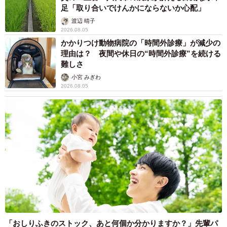
足「取り合いでけんかにならないか心配」
渡辺 晴子
2026.08.05
かかりつけ動物病院の「時間外診療」が減少の
理由は？ 夜間や休日の“時間外診療”を続ける
難しさ
小宮 みぎわ
2026.08.05
「おしりふきのストック、あと何個か分かりますか？」先輩パ