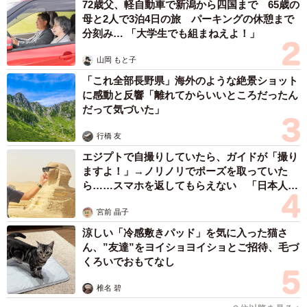
っ払っていたのかもしれません（笑）。実際は、午前中に
72歳父、軽自動車で新潟から四国まで 65歳の
母と2人で3泊4日の旅 パーキングの休憩まで
子育て広場で遊んできて、帰宅後お昼ご飯の準備中にこん
分刻み… 「大学生でも組まねえよ！」
な風になっていました。遊び疲れて眠かったんだと思いま
す」
山岡 もと子
「これ全部長野県」海外のような絶景ショット
ーー将来の姿が目に浮かぶようです。
に感動と反響「離れてからいいところだったん
だって気づいた」
「そう思いました。1歳で既にこの状態だと先が思いやられ
行橋 友
ます（笑）将来、息子がお酒を飲む年齢になった時に、こ
エジプトで自撮りしていたら、ガイドが「撮り
の画像を見せて反面教師にしてもらおうと思っています
ますよ！」→ノリノリでポーズを取っていた
ら……スマホを返してもらえない 「日本人は
（笑）」
カモ代表かも」「私は6時間で3万円払った」
宮前 晶子
20歳になった時この画像を見せられたら、息子さんは禁酒
涼しい「冷感敷きパッド」を気に入った猫さ
してしまうかもしれませんね！
ん、”友達”をヨイショヨイショとご招待、毛づ
くろいでおもてなし
息子が缶を積み木代わりにして遊んでたんやけど、気がつ
椎名 碧
いたら道端で飲んだくれた人みたいになってて笑った