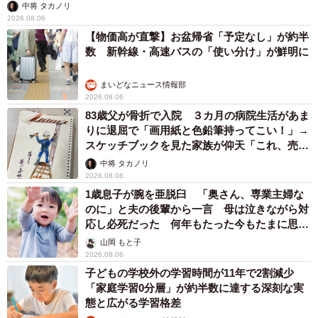
中将 タカノリ
2026.08.06
【物価高が直撃】お盆帰省「予定なし」が約半
数 新幹線・高速バスの「使い分け」が鮮明に
まいどなニュース情報部
2026.08.06
83歳父が骨折で入院 ３カ月の病院生活があま
りに退屈で「画用紙と色鉛筆持ってこい！」→
スケッチブックを見た家族が仰天「これ、売れ
ますよ…」
中将 タカノリ
2026.08.06
1歳息子が腕を亜脱臼 「奥さん、専業主婦な
のに」と夫の後輩から一言 母は泣きながら対
応し必死だった 何年もたった今もたまに思い
出し…
山岡 もと子
2026.08.06
子どもの学校外の学習時間が11年で2割減少
「家庭学習0分層」が約半数に達する深刻な実
態と広がる学習格差