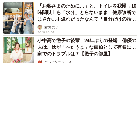
「お客さまのために…」と、トイレを我慢→10
時間以上も「水分」とらないまま 健康診断で
まさか…手遅れだったなんて「自分だけの話で
はなく、日本中で起きている問題では？」
宮前 晶子
2026.08.04
小中高で徹子の後輩、24年ぶりの登場 俳優の
夫は、絵が「へたうま」な画伯として有名に…
家でのトラブルは？【徹子の部屋】
まいどなニュース
2026.08.04