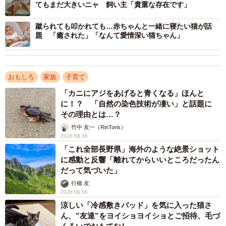
てもまだ大きいニャ 飼い主「貴重な存在です」
た。
蹴られても叩かれても…赤ちゃんと一緒に寝たい猫が話
なぜこんなことになったのでしょうか。投稿主にお話を聞
題 「癒された」「なんて愛情深い猫ちゃん」
きました。
ーー息子さんは何歳ですか。
おもしろ
家族
子育て
「カニにアジをあげると青くなる」ほんと
「1歳7カ月です。画像は1歳半最後の日のものです」
に！？ 「自然の染色技術が凄い」と話題に
その理由とは…？
ーー缶は赤ちゃんが持ってきたのですか。
竹中 友一（RinToris）
2026.08.06
「これ全部長野県」海外のような絶景ショット
「全て自分で持ってきました。最近キッチンにあるストッ
に感動と反響「離れてからいいところだったん
ク棚から缶やペットボトルを持ち出すのがマイブームのよ
だって気づいた」
うで、毎日本来あるはずのないところから缶が沢山出てき
行橋 友
2026.08.06
ます」
涼しい「冷感敷きパッド」を気に入った猫さ
ん、”友達”をヨイショヨイショとご招待、毛づ
ーー飽きちゃったのでしょうか。