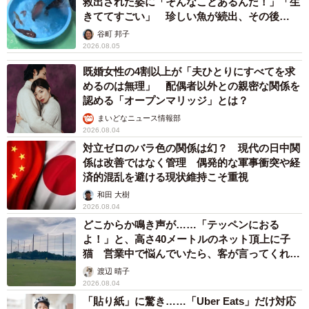
救出された姿に「そんなことあるんだ！」「生
きててすごい」 珍しい魚が続出、その後
は……
谷町 邦子
2026.08.05
既婚女性の4割以上が「夫ひとりにすべてを求
めるのは無理」 配偶者以外との親密な関係を
認める「オープンマリッジ」とは？
まいどなニュース情報部
2026.08.04
対立ゼロのバラ色の関係は幻？ 現代の日中関
係は改善ではなく管理 偶発的な軍事衝突や経
済的混乱を避ける現状維持こそ重視
和田 大樹
2026.08.04
どこからか鳴き声が……「テッペンにおる
よ！」と、高さ40メートルのネット頂上に子
猫 営業中で悩んでいたら、客が言ってくれた
のは？
渡辺 晴子
2026.08.04
「貼り紙」に驚き……「Uber Eats」だけ対応