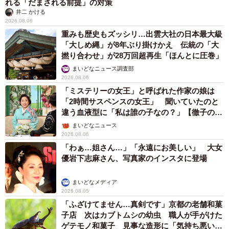
れる「だまされる前提」の対策
井二 かける
2026.08.06
重みも歴史もズッシリ…出雲大社の日本最大級
「大しめ縄」が8年ぶり掛けかえ 伝統の「大
撚り合わせ」が28万回超再生「ほんとに圧巻」
まいどなニュース調査部
2026.08.06
「ミステリーの女王」と呼ばれた作家の娘は
「2時間サスペンスの女王」 聞いていたのと
違う血液型に「私は誰の子なの？」【徹子の部
屋】
まいどなニュース
2026.08.06
「わぁ…姐さん…」「永遠にお美しい」 大女
優岩下志麻さん、写真家のインスタに登場
まいどなメディア
2026.08.05
「ふざけてません…真剣です」京都の老舗和菓
子店 次はカブトムシの幼虫 職人が手がけた
ゲテモノ和菓子 見事な造形に「気持ち悪いく