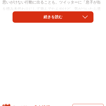
思いがけない行動に出ることも。ツイッターに「息子が缶
を積み木代わりにして遊んでたんやけど、気がついたら道
端で飲んだくれた人みたいになってて笑った」と投稿した
続きを読む
のはsaku1yさん（@skrk830）。そこには、缶飲料の横で酔
い潰れたような赤ちゃんが写っていました。