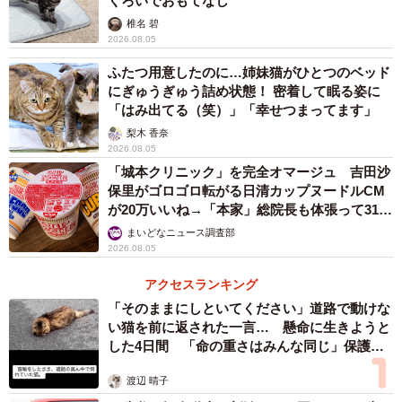
くろいでおもてなし
椎名 碧
「最初は缶を積んで遊んでいたのですが、何度か繰り返し
2026.08.05
たら飽きたようで、積んだ後に崩れて転がった缶を1カ所に
ふたつ用意したのに…姉妹猫がひとつのベッド
にぎゅうぎゅう詰め状態！ 密着して眠る姿に
集める遊びにシフトしていました。そのため息子の横に缶
「はみ出てる（笑）」「幸せつまってます」
が並んでいます」
梨木 香奈
2026.08.05
ーー肩紐が落ちて着衣が乱れ、足も本物の酔っ払いのよう
「城本クリニック」を完全オマージュ 吉田沙
ですね。
保里がゴロゴロ転がる日清カップヌードルCM
が20万いいね→「本家」総院長も体張って31万
いいね
まいどなニュース調査部
「このように足を投げ出して座ることはよくあるのです
2026.08.05
が、こんなに後ろにもたれかかって座ることは珍しいで
アクセスランキング
す」
「そのままにしといてください」道路で動けな
い猫を前に返された一言… 懸命に生きようと
ーー気分は酔っ払い？
した4日間 「命の重さはみんな同じ」保護団
体代表の訴え
「ハイテンションで奇声をあげたりしていたので、実は酔
渡辺 晴子