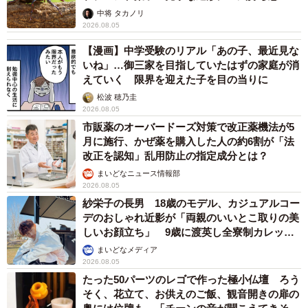
らいリアル」
中将 タカノリ
2026.08.05
【漫画】中学受験のリアル「あの子、最近見な
いね」…御三家を目指していたはずの家庭が消
えていく 限界を迎えた子を目の当りに
松波 穂乃圭
2026.08.05
市販薬のオーバードーズ対策で改正薬機法が5
月に施行、かぜ薬を購入した人の約6割が「法
改正を認知」乱用防止の指定成分とは？
まいどなニュース情報部
2026.08.05
紗栄子の長男 18歳のモデル、カジュアルコー
デのおしゃれ近影が「両親のいいとこ取りの美
しいお顔立ち」 9歳に渡英し全寮制カレッジ
で学ぶ
まいどなメディア
2026.08.05
たった50パーツのレゴで作った極小仏壇 ろう
そく、花立て、お供えのご飯、観音開きの扉の