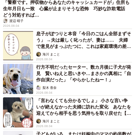
「警察です。押収物からあなたのキャッシュカードが」住所も
生年月日も一致 心臓が止まりそうな恐怖 巧妙な詐欺電話
どう対処すれば…
渡辺 晴子
2026.08.04
息子がぽつりと本音「今日のごはん全部まずそ
う」 →夫は厳しく叱ったが、妻は…… 夫婦
で意見がまっぷたつに、これは家庭環境の差？
【漫画】
海川 まこと
2026.08.04
行方不明だったセーター、数カ月後に子犬が発
見 賢いねえと思いきや…まさかの真相に「自
作自演だった」「やらかしたねー！」
梨木 香奈
2026.08.04
「言わなくても分かるでしょ」 小さな言い争
いが絶えなかった夫婦に訪れた変化 あなたを
迎えてから相手を思う気持ちを取り戻せた【漫
画】
海川 まこと
2026.08.04
子どもがいる、または妊娠中のママの約半数が