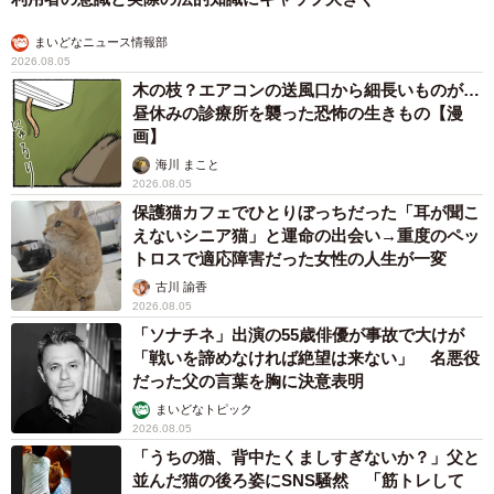
まいどなニュース情報部
2026.08.05
木の枝？エアコンの送風口から細長いものが…
昼休みの診療所を襲った恐怖の生きもの【漫
画】
海川 まこと
2026.08.05
保護猫カフェでひとりぼっちだった「耳が聞こ
えないシニア猫」と運命の出会い→重度のペッ
トロスで適応障害だった女性の人生が一変
古川 諭香
2026.08.05
「ソナチネ」出演の55歳俳優が事故で大けが
「戦いを諦めなければ絶望は来ない」 名悪役
だった父の言葉を胸に決意表明
まいどなトピック
2026.08.05
「うちの猫、背中たくましすぎないか？」父と
並んだ猫の後ろ姿にSNS騒然 「筋トレして