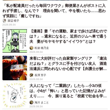
「私が配達員だったら毎回ワクワク」郵便屋さんがポストに入
れず手渡し、なんで？ 理由を聞いて、中を覗いたら……思わ
ず笑顔に「癒しですね」
渡辺 晴子
2026.08.04
【漫画】妻「その運動、家まで歩けば済むので
は？」→週末になると、近所のジムへ車で通う
夫 妻がモヤモヤする“イイワケ”とは？
松波 穂乃圭
2026.08.04
来客に大好評だった自家製サングリア 「違法
だよね？」とグラスに手を付けない友人 酒造
法違反に問われないか心配です【弁護士が解
説】
長澤 芳子
2026.08.04
大人になって「二重跳び」したら→小3の頃
は、小6が「怖い」と思っていた記憶がよみが
えり…… 今、振り返ると「校庭で社会を学ん
でいった」【漫画】
海川 まこと
2026.08.04