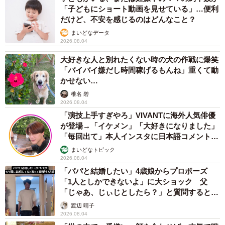
「子どもにショート動画を見せている」…便利
だけど、不安を感じるのはどんなこと？
まいどなデータ
2026.08.04
大好きな人と別れたくない時の犬の作戦に爆笑
「バイバイ嫌だし時間稼げるもんね」重くて動
かせない…
椎名 碧
2026.08.04
「演技上手すぎやろ」VIVANTに海外人気俳優
が登場→「イケメン」「大好きになりました」
「毎回出て」本人インスタに日本語コメント
続々
まいどなトピック
2026.08.04
「パパと結婚したい」4歳娘からプロポーズ
「1人としかできないよ」に大ショック 父
「じゃあ、じぃじとしたら？」と質問すると…
渡辺 晴子
2026.08.04