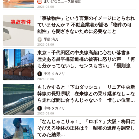
まいどなニュース情報部
2026.08.06
「事故物件」という言葉のイメージにとらわれ
ていませんか？ 不動産業者が語る「物件の可
能性」を閉ざさないために必要なこと
平藤 清刀
2026.08.06
東京・千代田区の中央線高架に心ない落書き
歴史ある昌平橋架道橋の被害に怒りの声 「何
も分かってないし、センスも古い」「罰則強化
して」
中将 タカノリ
2026.08.06
もしかすると「下山ダッシュ」 リニア中央新
幹線の長野県駅 在来線との乗り継ぎなし→な
ら走れば間に合うんじゃない？ 惜しい位置関
係が反響
中将 タカノリ
2026.08.06
「なんじゃこりゃ！」「ロボ？」大阪・梅田に
そびえる物体の正体は？ 昭和の遺産を調査し
てみた結果…