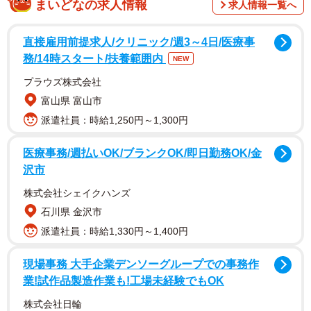
まいどなの求人情報
求人情報一覧へ
直接雇用前提求人/クリニック/週3～4日/医療事
務/14時スタート/扶養範囲内
NEW
プラウズ株式会社
富山県 富山市
派遣社員：時給1,250円～1,300円
医療事務/週払いOK/ブランクOK/即日勤務OK/金
沢市
株式会社シェイクハンズ
石川県 金沢市
派遣社員：時給1,330円～1,400円
現場事務 大手企業デンソーグループでの事務作
業!試作品製造作業も!工場未経験でもOK
株式会社日輪