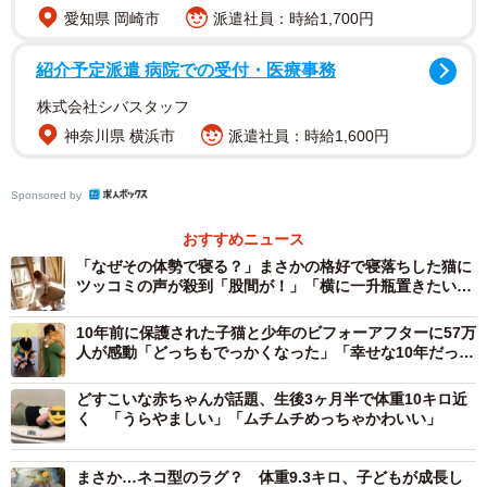
愛知県 岡崎市
派遣社員：時給1,700円
紹介予定派遣 病院での受付・医療事務
株式会社シバスタッフ
神奈川県 横浜市
派遣社員：時給1,600円
Sponsored by
2/2
おすすめニュース
「なぜその体勢で寝る？」まさかの格好で寝落ちした猫に
ミルクで酩酊中・・・？＝saku1yさん（@skrk830）提供
ツッコミの声が殺到「股間が！」「横に一升瓶置きたい
ｗ」
この写真を見た人たちからは、
10年前に保護された子猫と少年のビフォーアフターに57万
人が感動「どっちもでっかくなった」「幸せな10年だった
「可愛いい酔っぱらいですね（笑）」
んだろうな」
「お兄さ～～ん、起きて～！警察です～。お兄さ～ん 大丈
どすこいな赤ちゃんが話題、生後3ヶ月半で体重10キロ近
夫～～～？」
く 「うらやましい」「ムチムチめっちゃかわいい」
「リアルww警察24時」
などの反響が寄せられ、「いいね」は5.3万件にもなりまし
まさか…ネコ型のラグ？ 体重9.3キロ、子どもが成長し