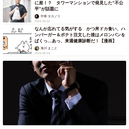
に差！？ タワーマンションで発見した“不公
平”が話題に
中将 タカノリ
2026.08.04
なんか忘れてる気がする かつ丼ドカ食い、ハ
ンバーガー＆ポテト注文した後はメロンパンを
ぱくっ…あっ、来週健康診断だ！【漫画】
海川 まこと
2026.08.04