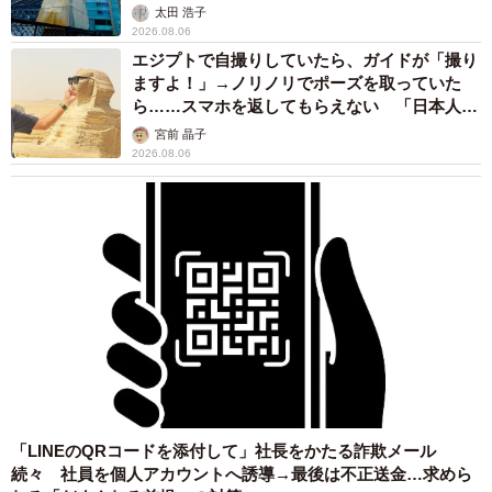
太田 浩子
2026.08.06
エジプトで自撮りしていたら、ガイドが「撮り
ますよ！」→ノリノリでポーズを取っていた
ら……スマホを返してもらえない 「日本人は
カモ代表かも」「私は6時間で3万円払った」
宮前 晶子
2026.08.06
「LINEのQRコードを添付して」社長をかたる詐欺メール
続々 社員を個人アカウントへ誘導→最後は不正送金…求めら