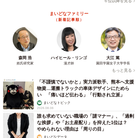
６位以降を見る
pic.twitter.com/kjM6r0iysw
まいどなファミリー
— 𝚜𝚊𝚔𝚞🧸®︎𝟷𝚢 (@skrk830)
January 6, 2023
（新着記事順）
森岡 浩
ハイヒール・リンゴ
大江 篤
姓氏研究家
漫才師
園田学園女子大学学長
もっと見る
「不謹慎でないかと」実力派歌手、熊本へ支援
物資…運搬トラックの車体デザインにためら
い 「痛いほど伝わる」「行動され立派」
まいどなトピック
2026.08.06
誰も求めていない職場の「謎マナー」、「過剰
な挨拶」や「お土産配り」を抑えた1位は？
やめられない理由は「周りの目」
まいどなデータ