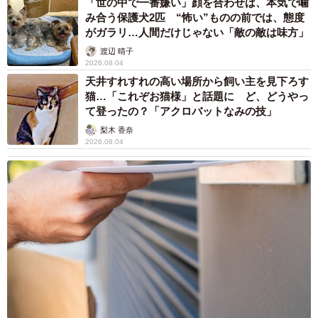
「世の中で一番嫌い」顔を合わせば、本気で噛
み合う保護犬2匹 “怖い”ものの前では、態度
がガラリ…人間だけじゃない「敵の敵は味方」
渡辺 晴子
2026.08.04
天井すれすれの高い場所から飼い主を見下ろす
猫…「これぞお猫様」と話題に ど、どうやっ
て登ったの？「アクロバットなみの技」
梨木 香奈
2026.08.04