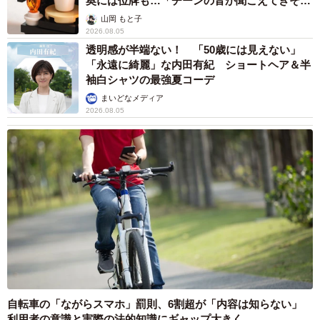
奥には位牌も…「チーンの音が聞こえてきそ
う」
山岡 もと子
2026.08.05
透明感が半端ない！ 「50歳には見えない」
「永遠に綺麗」な内田有紀 ショートヘア＆半
袖白シャツの最強夏コーデ
まいどなメディア
2026.08.05
自転車の「ながらスマホ」罰則、6割超が「内容は知らない」
利用者の意識と実際の法的知識にギャップ大きく