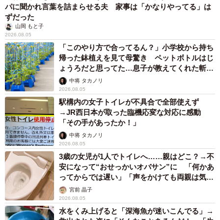
パに聞かれ言葉を詰まらせる夫 家事は「かなりやってる」は
ずだった
山岡 もと子
2026.08.05
「このやり方で合ってるん？」小学校から持ち
帰った鉢植えを見て母驚き ペットボトルはじ
ょうろだと思ってた…息子が教えてくれた斬新
な水やりとは
中将 タカノリ
2026.08.05
駅構内の女子トイレが不具合で全部使えず
→JR西日本が取った臨機応変な対応に感動
「その手があったか！」
中将 タカノリ
2026.08.05
3歳の女児が1人でトイレへ……親はどこ？→不
安になって“おせっかいオバサン”に 「何かあ
ってからでは遅い」「声をかけても両親は気づ
かぬまま」
宮前 晶子
2026.08.05
水をくみ上げると「深海魚が迷いこんでる」→