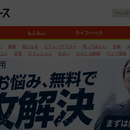
もふもふ
ライフハック
い
家族
気になる
ビフォーアフター
買ってみたい
夫婦
ごと
災害
ファッション
住まい
おもしろ動画
ウェブ漫画