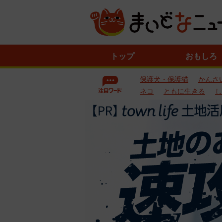
ニ
トップ
おもしろ
ュ
ー
保護犬・保護猫
かんさ
ス
一
ネコ
ともに生きる
し
覧