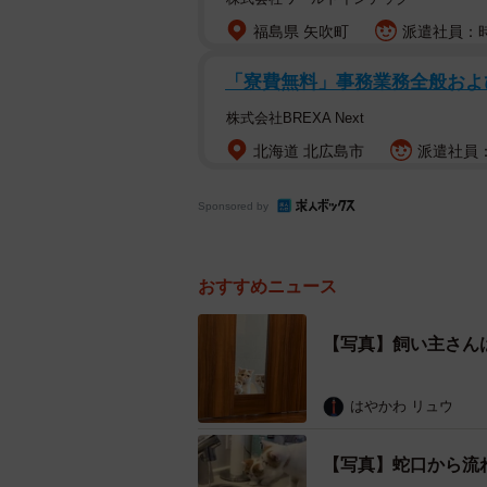
福島県 矢吹町
派遣社員：時
「寮費無料」事務業務全般および
株式会社BREXA Next
北海道 北広島市
派遣社員：
Sponsored by
おすすめニュース
【写真】飼い主さん
はやかわ リュウ
【写真】蛇口から流