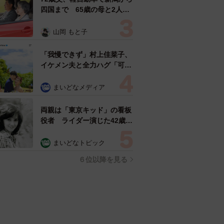
四国まで 65歳の母と2人で
3泊4日の旅 パーキングの休
憩まで分刻み… 「大学生で
山岡 もと子
も組まねえよ！」
「我慢できず」村上佳菜子、
イケメン夫と全力ハグ「可愛
いふたり」「素敵なご夫婦」
まいどなメディア
両親は「東京キッド」の看板
役者 ライダー演じた42歳元
俳優が再婚妻との「ウエディ
ングフォト」計画を明言
まいどなトピック
「センスあるカメラマン求
６位以降を見る
む」