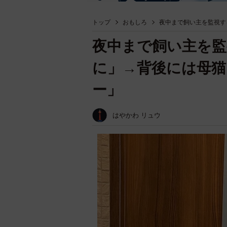
トップ
おもしろ
夜中まで飼い主を監視す
夜中まで飼い主を監
に」→背後には母
ー」
はやかわ リュウ