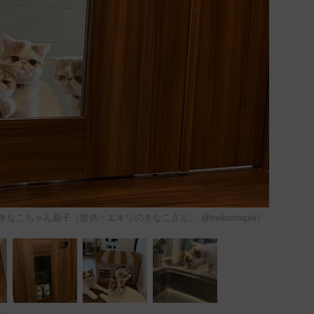
こちゃん親子（提供：エキゾのきなこさん。 @miikomaple）