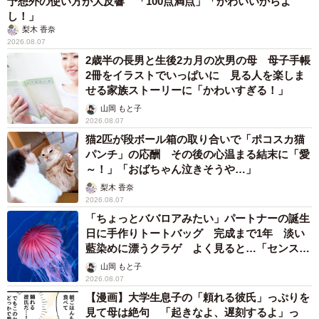
予想外の使い方が大反響 「100点満点」「かわいいからよ
し！」
梨木 香奈
2026.08.07
2歳半の長男と生後2カ月の次男の母 母子手帳
2冊をイラストでいっぱいに 見る人を楽しま
せる家族ストーリーに「かわいすぎる！」
山岡 もと子
2026.08.07
猫2匹が段ボール箱の取り合いで「ポコスカ猫
パンチ」の応酬 その後の心温まる結末に「愛
～！」「おばちゃん泣きそうや…」
梨木 香奈
2026.08.07
「ちょっとババロアみたい」パートナーの誕生
日に手作りトートバッグ 完成まで1年 淡い
藍染めに漂うクラゲ よく見ると…「センスす
ごい」
山岡 もと子
2026.08.07
【漫画】大学生息子の「頼れる彼氏」っぷりを
見て母は絶句 「起きなよ、遅刻するよ」っ