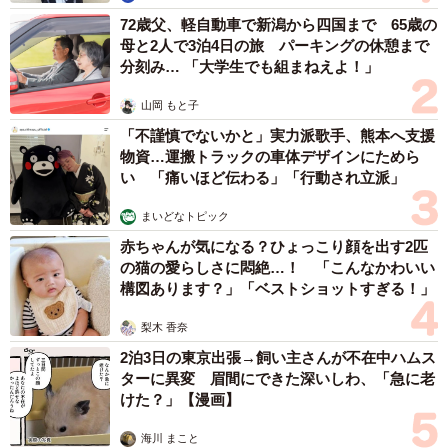
72歳父、軽自動車で新潟から四国まで 65歳の
母と2人で3泊4日の旅 パーキングの休憩まで
分刻み… 「大学生でも組まねえよ！」
山岡 もと子
「不謹慎でないかと」実力派歌手、熊本へ支援
物資…運搬トラックの車体デザインにためら
い 「痛いほど伝わる」「行動され立派」
まいどなトピック
赤ちゃんが気になる？ひょっこり顔を出す2匹
の猫の愛らしさに悶絶…！ 「こんなかわいい
構図あります？」「ベストショットすぎる！」
梨木 香奈
2泊3日の東京出張→飼い主さんが不在中ハムス
ターに異変 眉間にできた深いしわ、「急に老
けた？」【漫画】
海川 まこと