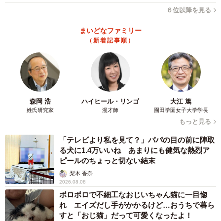
６位以降を見る
まいどなファミリー
（新着記事順）
森岡 浩
ハイヒール・リンゴ
大江 篤
姓氏研究家
漫才師
園田学園女子大学学長
もっと見る
「テレビより私を見て？」パパの目の前に陣取
る犬に1.4万いいね あまりにも健気な熱烈ア
ピールのちょっと切ない結末
梨木 香奈
2026.08.08
ボロボロで不細工なおじいちゃん猫に一目惚
れ エイズだし手がかかるけど…おうちで暮ら
すと「おじ猫」だって可愛くなったよ！