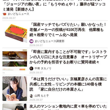
「ジョージアの熱い夜」に「もうやめぇや！」藤井が猛ツッコ
ミ連発【新婚さん】
まいどなニュース
2026.08.07
「国産マッチでもバズりたい」願いかなった！
老舗メーカーの投稿が4100万再生 他業種も
続々相乗りでミーム化へ発展
まいどなニュース調査部
2026.08.07
「即座に案内することが不可能です」レストラ
ンの入り口に大きな注意書き オートリザーブ
からの予約を拒否するお断りに賛同者続々
中将 タカノリ
2026.08.07
「本は買うだけでいい」京極夏彦さんの言葉に
共感した女性→リビングの本棚に140冊を積
読 「家に自分だけの本屋さん」
山岡 もと子
2026.08.07
友人のマンション敷地内に度々車を停めていた