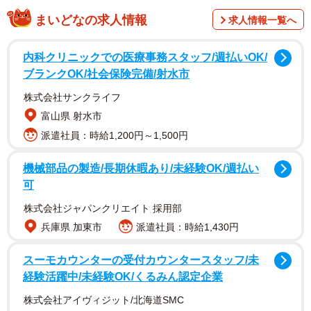
まいどなの求人情報
求人情報一覧へ
◇ ◇ ◇
内科クリニックでの医療事務スタッフ/週払いOK/
ブランクOK/社会保険完備/射水市
熊本県が、7月29日、秀岳館高校のサッカー部での暴力事
株式会社サンクライフ
件について、学校が提出した報告書の内容を説明しまし
富山県 射水市
た。それによると、学校が全校生徒と職員に対して行った
派遣社員：時給1,200円～1,500円
アンケート調査で、53件の暴力行為があったことが確認さ
れ、警察によって書類送検され懲戒免職となったサッカー
機械部品の製造/長期休暇あり/未経験OK/週払い
可
部コーチよる暴力行為だけではなく、それ以外にも暴力行
為があったことが、報告されています。
株式会社ジャパンクリエイト 採用部
兵庫県 加東市
派遣社員：時給1,430円
秀岳館高校の関係者はもとより、熊本県、熊本県警は、
スーモカウンターの受付カウンタースタッフ/未
何を考えているのでしょう。そもそも、「暴力行為」と
経験活躍中/未経験OK/くるみん認定企業
は、刑法による「暴行罪」に当たるのではないでしょう
株式会社アイヴィジット/北海道SMC
か。なぜ、犯罪として捉えず、ただ「暴力行為」というか