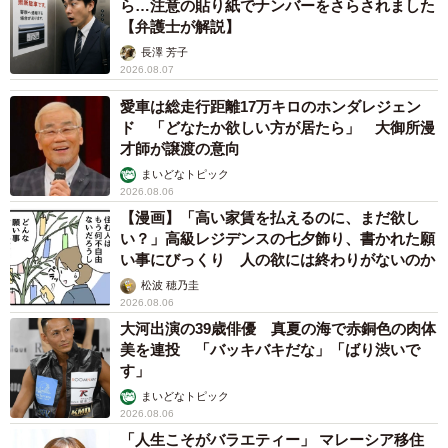
ら…注意の貼り紙でナンバーをさらされました
【弁護士が解説】
長澤 芳子
2026.08.07
愛車は総走行距離17万キロのホンダレジェン
ド 「どなたか欲しい方が居たら」 大御所漫
才師が譲渡の意向
まいどなトピック
2026.08.06
【漫画】「高い家賃を払えるのに、まだ欲し
い？」高級レジデンスの七夕飾り、書かれた願
い事にびっくり 人の欲には終わりがないのか
松波 穂乃圭
2026.08.06
大河出演の39歳俳優 真夏の海で赤銅色の肉体
美を連投 「バッキバキだな」「ばり渋いで
す」
まいどなトピック
2026.08.06
「人生こそがバラエティー」 マレーシア移住