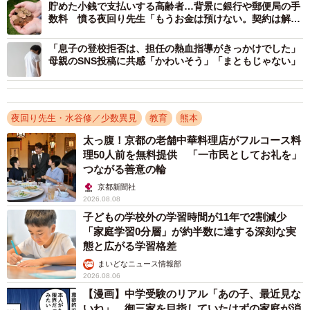
とが、私には理解できません。
貯めた小銭で支払いする高齢者…背景に銀行や郵便局の手
数料 憤る夜回り先生「もうお金は預けない。契約は解除
する」
お願いです。秀岳館高校にも心ある教員はいるはずで
「息子の登校拒否は、担任の熱血指導がきっかけでした」
す。熊本県にも、この程度の法律を知っている関係者はい
母親のSNS投稿に共感「かわいそう」「まともじゃない」
るはずです。速やかに事実関係を熊本県警に話してくださ
い。また、これだけの数の暴力行為を、予防できず放置し
てきた、秀岳館高校の理事長、校長以下、管理職は、速や
夜回り先生・水谷修／少数異見
教育
熊本
かに自ら職を退き、心ある残った教員で、新しい学校作り
太っ腹！京都の老舗中華料理店がフルコース料
理50人前を無料提供 「一市民としてお礼を」
をしてください。
つながる善意の輪
京都新聞社
生徒たちは、弱い存在です。教員は、学校内では、絶対
2026.08.08
的な存在です。その教員が犯した罪は、きちんと犯罪とし
子どもの学校外の学習時間が11年で2割減少
て償わせ、生徒たちが、安心して学ぶことのできる新しい
「家庭学習0分層」が約半数に達する深刻な実
態と広がる学習格差
学校体制を作ってください。それが、できないようなら
まいどなニュース情報部
ば、今在籍する生徒たちを守りつつ、こんな高校は、廃校
2026.08.06
としてください。
【漫画】中学受験のリアル「あの子、最近見な
いね」…御三家を目指していたはずの家庭が消