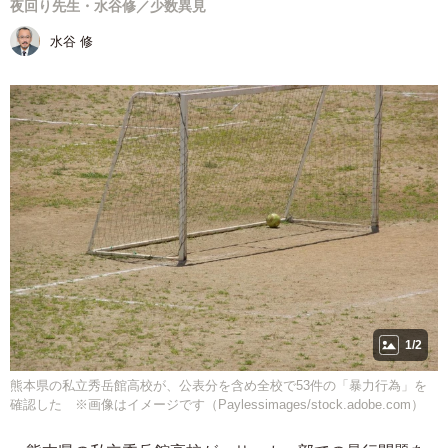
夜回り先生・水谷修／少数異見
水谷 修
1/2
熊本県の私立秀岳館高校が、公表分を含め全校で53件の「暴力行為」を
確認した ※画像はイメージです（Paylessimages/stock.adobe.com）