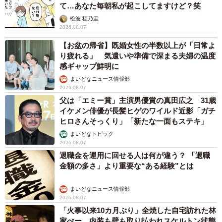
て…あなた毎朝私が起こしてますけど？笑
松波 穂乃圭
2026.08.07
【お盆の帰省】既婚女性の半数以上が「日常よ
り疲れる」 気遣いや準備で深まる夫婦の温度
感ギャップ鮮明に
まいどなニュース情報部
2026.08.07
父は「エミー賞」主演男優賞の真田広之 31歳
イケメン俳優が長髪ヒゲのワイルド近影「ガチ
ヒロさんそっくり」「新たな一面もステキ」
まいどなトピック
2026.08.07
退職金を運用に回せる人は何が違う？ 「退職
金額の多さ」より重要な“ある経験”とは
まいどなニュース情報部
2026.08.07
「火事以来10カ月ぶり」全焼した自宅訪れた林
家ぺー 内装も壁も取り払われスケルトン状態