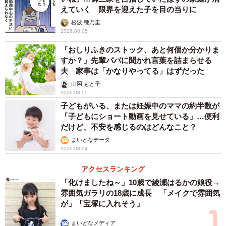
えていく 限界を迎えた子を目の当りに
忘れないでください。学校は、子どもたちが、安心安全
松波 穂乃圭
にそして楽しく学ぶ場所であって、暴力によって子どもた
2026.08.05
ちを、支配したり、傷つける場所であってはなりません。
「おしりふきのストック、あと何個か分かりま
それがわからない教員や、それを容認した管理職は、永遠
すか？」先輩パパに聞かれ言葉を詰まらせる
に教育の現場から離れ、自ら犯した罪を司法の場で償って
夫 家事は「かなりやってる」はずだった
ください。
山岡 もと子
2026.08.05
子どもがいる、または妊娠中のママの約半数が
「子どもにショート動画を見せている」…便利
だけど、不安を感じるのはどんなこと？
まいどなデータ
2026.08.04
アクセスランキング
「化けましたね～」10歳で綾瀬はるかの娘役→
雰囲気ガラリの18歳に成長 「メイクで雰囲気
が」「宝塚に入れそう」
まいどなメディア