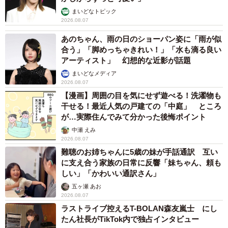
まいどなトピック
2026.08.07
あのちゃん、雨の日のショーパン姿に「雨が似
合う」「脚めっちゃきれい！」「水も滴る良い
アーティスト」 幻想的な近影が話題
まいどなメディア
2026.08.07
【漫画】周囲の目を気にせず遊べる！洗濯物も
干せる！最近人気の戸建ての「中庭」 ところ
が…実際住んでみて分かった後悔ポイント
中瀬 えみ
2026.08.07
難聴のお姉ちゃんに5歳の妹が手話通訳 互い
に支え合う家族の日常に反響「妹ちゃん、頼も
しい」「かわいい通訳さん」
五ヶ瀬 あお
2026.08.07
ラストライブ控えるT-BOLAN森友嵐士 にし
たん社長がTikTok内で独占インタビュー