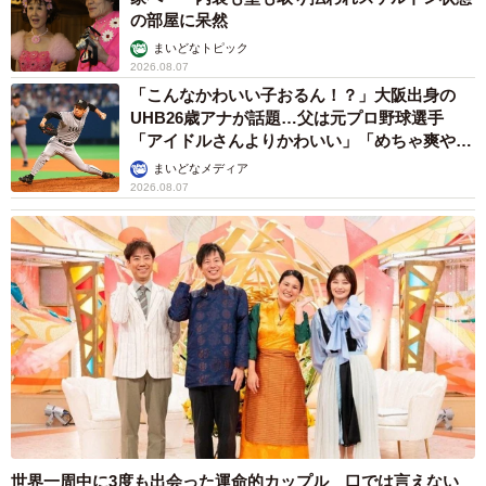
の部屋に呆然
まいどなトピック
2026.08.07
「こんなかわいい子おるん！？」大阪出身の
UHB26歳アナが話題…父は元プロ野球選手
「アイドルさんよりかわいい」「めちゃ爽や
か」
まいどなメディア
2026.08.07
世界一周中に3度も出会った運命的カップル 口では言えない