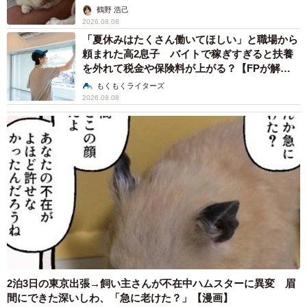
鶴野 浩己
2026.08.08
「夏休みはたくさん働いてほしい」と職場から
頼まれた高2息子 バイトで稼ぎすぎると扶養
を外れて税金や保険料が上がる？【FPが解
説】
もくもくライターズ
2026.08.08
2泊3日の東京出張→飼い主さんが不在中ハムスターに異変 眉
間にできた深いしわ、「急に老けた？」【漫画】