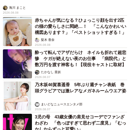
海川 まこと
2026.08.08
赤ちゃんが気になる？ひょっこり顔を出す2匹
の猫の愛らしさに悶絶…！ 「こんなかわいい
構図あります？」「ベストショットすぎる！」
梨木 香奈
2026.08.08
酔って転んでアザだらけ ネイルも折れて超悲
惨 ケガが絶えない夜のお仕事 「病院代」と
数万円を渡す神客も！【現役キャストに取材】
たかなし 亜妖
2026.08.07
乃木坂46賀喜遥香 5年ぶり週チャン表紙 巻
頭グラビアでは激レアなメガネルームウエア姿
まいどなニュースエンタメ部
2026.08.07
3児の母 43歳女優の肩見せコーデでファンざ
わざわ 「色っぽすぎて思わず二度見」「むっ
かしからずっと可愛い」