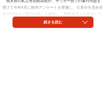
熊本県の私立秀岳館高校が、サッカー部での暴行問題を
受けて今年4月に校内アンケートを実施し、公表分を含め全
校で53件の「暴力行為」を確認し、教職員15人を処分して
いたことが7月29日、分かった。県によると、報告書は7月
続きを読む
26日に提出されており、この53件のうち、サッカー部での
暴力行為は38件で既に同校が5月に公表している。この報告
された「暴力行為」という表現について、「夜回り先生」
こと教育家の水谷修氏が自身の見解をつづった。