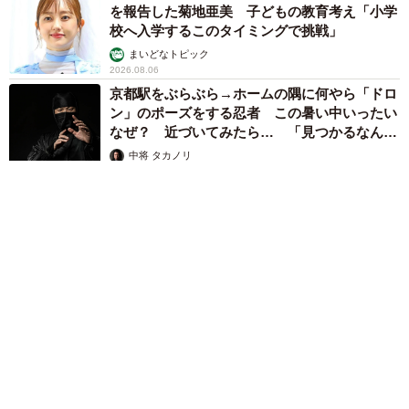
を報告した菊地亜美 子どもの教育考え「小学
校へ入学するこのタイミングで挑戦」
まいどなトピック
2026.08.06
京都駅をぶらぶら→ホームの隅に何やら「ドロ
ン」のポーズをする忍者 この暑い中いったい
なぜ？ 近づいてみたら… 「見つかるなんて
未熟」
中将 タカノリ
2026.08.06