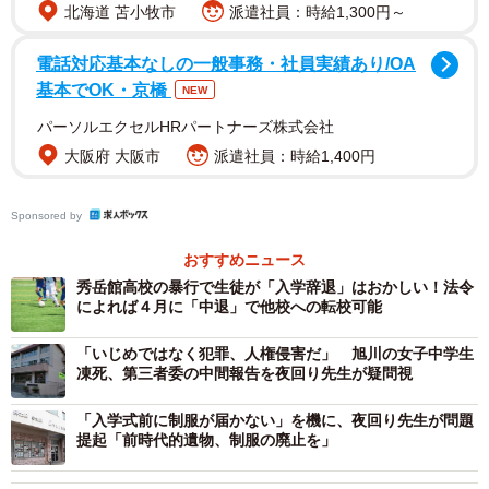
北海道 苫小牧市
派遣社員：時給1,300円～
たちで事を納めようとするのでしょうか。学校は、生徒た
ちにとって、最も安全で平和な場所でなくてはなりませ
電話対応基本なしの一般事務・社員実績あり/OA
ん。そこで、行われた「暴力行為」。まして、権力者であ
基本でOK・京橋
NEW
る教員から、弱い立場の生徒に対して行われた「暴力行
パーソルエクセルHRパートナーズ株式会社
為」。これは、まさに「暴行罪」という犯罪以外の何物で
大阪府 大阪市
派遣社員：時給1,400円
もないはずです。
Sponsored by
それにもかかわらず、ただ、高校から報告を受けた内容
を、そのまま記者会見する熊本県。許すことができませ
おすすめニュース
ん。なぜ、警察に通報して、この罪を犯した教員を訴えな
秀岳館高校の暴行で生徒が「入学辞退」はおかしい！法令
によれば４月に「中退」で他校への転校可能
いのか。また、この記者会見を、熊本県警が知っているな
らば、なぜその捜査に着手しないのか。私には、理解でき
「いじめではなく犯罪、人権侵害だ」 旭川の女子中学生
凍死、第三者委の中間報告を夜回り先生が疑問視
ません。
「入学式前に制服が届かない」を機に、夜回り先生が問題
また、理事長や校長以下、こんな最悪の事実を県に、自
提起「前時代的遺物、制服の廃止を」
ら責任を取ることなく報告する。こんな学校が存在するこ