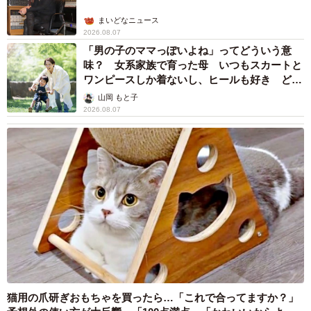
まいどなニュース
2026.08.07
「男の子のママっぽいよね」ってどういう意
味？ 女系家族で育った母 いつもスカートと
ワンピースしか着ないし、ヒールも好き どの
へんが…
山岡 もと子
2026.08.07
猫用の爪研ぎおもちゃを買ったら…「これで合ってますか？」