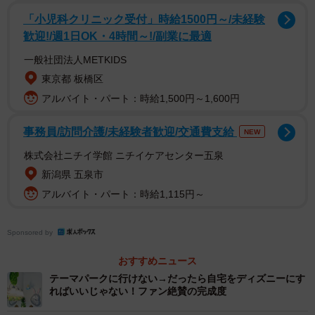
「入居時に配られたゴミの日の紙、冷蔵庫に貼ってるとも
「小児科クリニック受付」時給1500円～/未経験
のすごく『『『生活感』』』を感じるのでディズニーにあ
歓迎!/週1日OK・4時間～!/副業に最適
りそうな感じにしてみました」
一般社団法人METKIDS
というコメントと共に、ゴミの出し方について書かれた紙
東京都 板橋区
をTDR周辺で見かける立て看板のデザインに生まれ変わら
アルバイト・パート：時給1,500円～1,600円
せたアジ@カワダーランドさん（@kawadarland）の投稿が
事務員/訪問介護/未経験者歓迎/交通費支給
NEW
Twitterで話題を集めています。ちょっとしたアイデアで、
ゴミ出しすらも楽しそうなイベントに感じられるから不思
株式会社ニチイ学館 ニチイケアセンター五泉
新潟県 五泉市
議ですね。
アルバイト・パート：時給1,115円～
入居時に配られたゴミの日の紙、冷蔵庫に貼ってるともの
すごい「「「生活感」」」を感じるのでディズニーにあり
Sponsored by
そうな感じにしてみました😌
#カワダーランド
おすすめニュース
pic.twitter.com/4457aBlxlk
テーマパークに行けない→だったら自宅をディズニーにす
ればいいじゃない！ファン絶賛の完成度
— アジ@カワダーランド (@kawadarland)
October 19, 2021