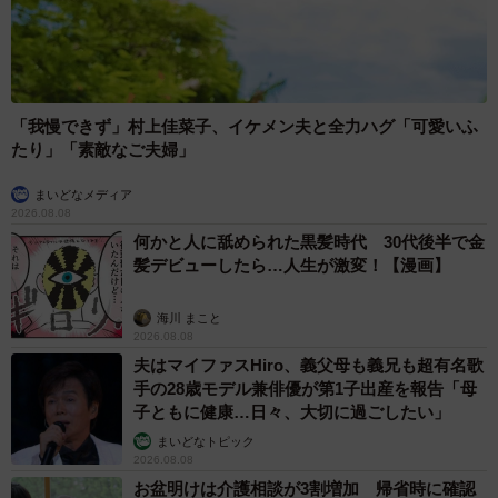
「我慢できず」村上佳菜子、イケメン夫と全力ハグ「可愛いふ
たり」「素敵なご夫婦」
まいどなメディア
2026.08.08
何かと人に舐められた黒髪時代 30代後半で金
髪デビューしたら…人生が激変！【漫画】
海川 まこと
2026.08.08
夫はマイファスHiro、義父母も義兄も超有名歌
手の28歳モデル兼俳優が第1子出産を報告「母
子ともに健康…日々、大切に過ごしたい」
まいどなトピック
2026.08.08
お盆明けは介護相談が3割増加 帰省時に確認