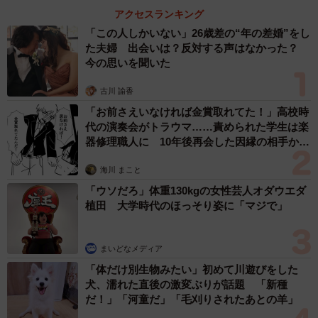
アクセスランキング
— アジ@カワダーランド (@kawadarland)
October 20, 2021
「この人しかいない」26歳差の“年の差婚”をし
た夫婦 出会いは？反対する声はなかった？
今の思いを聞いた
アジ@カワダーランドさんのTwitterアカウントからは、自
宅でディズニーを再現する人たちの溢れ出るアイデアと情
古川 諭香
熱の一端を垣間見ることができます。
「お前さえいなければ金賞取れてた！」高校時
代の演奏会がトラウマ……責められた学生は楽
器修理職人に 10年後再会した因縁の相手から
思わぬ申し出【漫画】
海川 まこと
「ウソだろ」体重130kgの女性芸人オダウエダ
植田 大学時代のほっそり姿に「マジで」
まいどなメディア
「体だけ別生物みたい」初めて川遊びをした
犬、濡れた直後の激変ぶりが話題 「新種
だ！」「河童だ」「毛刈りされたあとの羊」