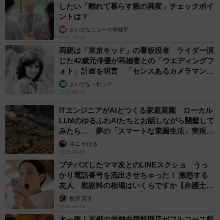
したい「離れて暮らす親の異変」チェックポイ
ントは？
まいどなニュース情報部
2026.08.08
両親は「東京キッド」の看板役者 ライダー演
じた42歳元俳優が再婚妻との「ウエディングフ
ォト」計画を明言 「センスあるカメラマン求
む」
まいどなトピック
2026.08.08
ITエンジニアがAIとつくる家庭菜園 ローカル
LLMのゆるふわAIたちとお話しながら開墾して
みたら… 夢の「スマートな菜園生活」実現な
るか
井二 かける
2026.08.08
プチバズしたママ友とのLINEスクショ うっ
かり電話番号を流出させちゃった！ 激怒する
友人 慰謝料の相場はいくらですか【弁護士が
解説】
長澤 芳子
2026.08.08
太っ腹！京都の老舗中華料理店がフルコース料