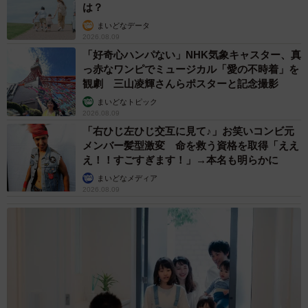
は？
まいどなデータ
2026.08.09
「好奇心ハンパない」NHK気象キャスター、真
っ赤なワンピでミュージカル「愛の不時着」を
観劇 三山凌輝さんらポスターと記念撮影
まいどなトピック
2026.08.09
「右ひじ左ひじ交互に見て♪」お笑いコンビ元
メンバー髪型激変 命を救う資格を取得「ええ
え！！すごすぎます！」→本名も明らかに
まいどなメディア
2026.08.09