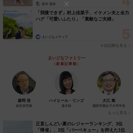
梨木 香奈
「我慢できず」村上佳菜子、イケメン夫と全力
ハグ「可愛いふたり」「素敵なご夫婦」
まいどなメディア
６位以降を見る
まいどなファミリー
（新着記事順）
森岡 浩
ハイヒール・リンゴ
大江 篤
姓氏研究家
漫才師
園田学園女子大学学長
もっと見る
正直しんどい夏のレジャーランキング、3位
「帰省」、2位「バーベキュー」を抑えた1位