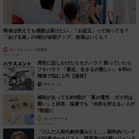
帰省は控えても感謝は届けたい…「お盆玉」って知ってる？
「あげる派」の4割が金額アップ、相場はいくら？
まいどなニュース情報部
2026.08.09
異性に話しかけたらセクハラ？ 黙っていたら
フキハラ？ 「最近、生きるの難しい」令和の
職場で悩む上司【漫画】
海川 まこと
2026.08.09
補助があっても約9割が「夏の電気・ガス代は
重い」と回答…猛暑でも「冷房を控える」人が
7割超に
まいどなデータ
2026.08.08
「だんだん時代劇俳優みたく…」国民的バンド
の55歳ボーカリスト 競馬界の57歳レジェンド