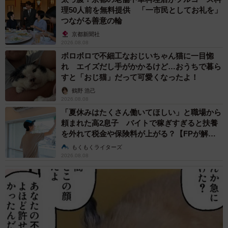
理50人前を無料提供 「一市民としてお礼を」
つながる善意の輪
京都新聞社
2026.08.08
ボロボロで不細工なおじいちゃん猫に一目惚
れ エイズだし手がかかるけど…おうちで暮ら
すと「おじ猫」だって可愛くなったよ！
鶴野 浩己
2026.08.08
「夏休みはたくさん働いてほしい」と職場から
頼まれた高2息子 バイトで稼ぎすぎると扶養
を外れて税金や保険料が上がる？【FPが解
説】
もくもくライターズ
2026.08.08