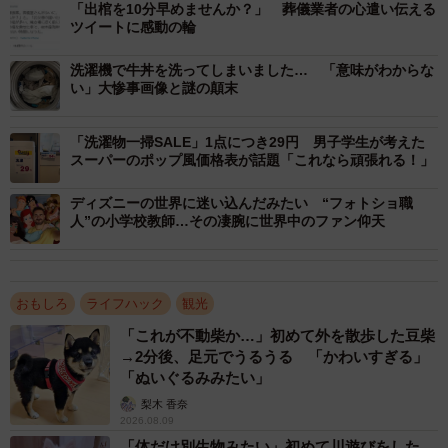
「出棺を10分早めませんか？」 葬儀業者の心遣い伝える
ツイートに感動の輪
アジ@カワダーランドさんは、言うまでもなくTDR好き。2
年ほど前に「自分よりもTDR好き」な人と結婚したのを機
洗濯機で牛丼を洗ってしまいました… 「意味がわからな
い」大惨事画像と謎の顛末
に、2人で家の中を「ディズニーっぽくする」ことに心血を
注いできたそうです。
「洗濯物一掃SALE」1点につき29円 男子学生が考えた
スーパーのポップ風価格表が話題「これなら頑張れる！」
部屋をテーマで分けてそれっぽい装飾をして楽しんでいま
したが、家がディズニーっぽくなればなるほど、存在を主
ディズニーの世界に迷い込んだみたい “フォトショ職
人”の小学校教師…その凄腕に世界中のファン仰天
張してくるのが…そう、“生活感”。「ゴミの日の表はその最
たるもので、憎き存在でした。今回は、ようやくそこに手
をつけたという感じです」とアジ@カワダーランドさんは
おもしろ
ライフハック
観光
話します。
「これが不動柴か…」初めて外を散歩した豆柴
→2分後、足元でうるうる 「かわいすぎる」
「天才」「真似したい」「情報の中身は同じでも、見たと
「ぬいぐるみみたい」
きに受ける印象が全然違う」と大きな反響を呼んだことに
梨木 香奈
ついては、「とても嬉しいです。特にミッキーシェイプな
2026.08.09
「体だけ別生物みたい」初めて川遊びをした