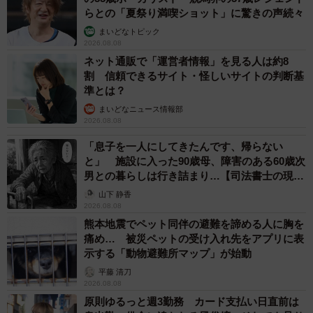
らとの「夏祭り満喫ショット」に驚きの声続々
まいどなトピック
2026.08.08
ネット通販で「運営者情報」を見る人は約8
割 信頼できるサイト・怪しいサイトの判断基
準とは？
まいどなニュース情報部
2026.08.08
「息子を一人にしてきたんです、帰らない
と」 施設に入った90歳母、障害のある60歳次
男との暮らしは行き詰まり…【司法書士の現場
から】
山下 静香
2026.08.08
熊本地震でペット同伴の避難を諦める人に胸を
痛め… 被災ペットの受け入れ先をアプリに表
示する「動物避難所マップ」が始動
平藤 清刀
2026.08.08
原則ゆるっと週3勤務 カード支払い日直前は