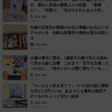
どはないのに『ディズニーっぽさ』を感じてもらえたこと
犬、濡れた直後の激変ぶりが話題 「新種
にも感動してます」とアジ@カワダーランドさん。「本家
だ！」「河童だ」「毛刈りされたあとの羊」
様が緻密に作りあげた『ディズニーっぽさ』の賜物だと思
梨木 香奈
います。大好きです！」
2026.08.09
京都の百貨店が開催のお化け屋敷のお化けにモ
デルがいる 比叡山延暦寺の僧侶が語る伝説と
実はアジ@カワダーランドさんのように、家でディズニー
は
を再現しようという熱い思いを持った人はたくさんいるそ
浅井 佳穂
うです。「#自宅でディズニーを再現」タグで調べると、た
2026.08.08
くさんの神業がずらり！アジ@カワダーランドさんは「私
12歳の愛犬に変化 1歳息子の膝で甘える初め
は全然大したことはできません。今回のゴミの表も、そん
て見せる姿に反響 これまで「見守る立場」だ
ったのに…「頭ポンポンが愛に満ちている」
な神様たちに比べると真似しやすいと感じて親しみを持っ
「尊…」
梨木 香奈
ていただけたのかもしれません」と話しています。
2026.08.08
「テレビより私を見て？」パパの目の前に陣取
カワダーランドって何やねん...という方向けにモーメントま
る犬に1.4万いいね あまりにも健気な熱烈ア
ピールのちょっと切ない結末
とめました。(答え:ただの自宅)
梨木 香奈
随時追加予定です！🎈🏰
#カワダーランド
#自宅でディズ
2026.08.08
ニーを再現
https://t.co/EoukObL33y