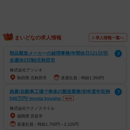
2/2
生活感のあふれる曜日別ゴミ出しの紙が生まれ変わった！
まいどなの求人情報
（@kawadarlandさん提供）
求人情報一覧へ
部品製造メーカーの経理事務/年間休日121日/完
全週休2日制/北秋田市
株式会社アソシオ
秋田県 北秋田市
派遣社員：時給1,350円
急募!自動車工場で車体の製造業務!初年度年収例
540万円! toyota kyushu
NEW
株式会社テクノスマイル
福岡県 宮若市
派遣社員：時給1,700円～2,125円