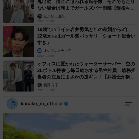
鬼出勤 借金に追われる風俗嬢 それでも足り
ない場合は朝までガールズバー副業【現役キャ
ストに取材】
たかなし 亜妖
2026.08.08
19歳でハライチ岩井勇気と年の差婚から3年、
22歳元おはガール髪バッサリ「ショート似合い
すぎ」
まいどなメディア
2026.08.08
オフィスに置かれたウォーターサーバー 空の
2Lボトル持参し毎日給水する男性社員→総務担
当者の注意にまさかの逆ギレ！【弁護士が解
説】
長澤 芳子
2026.08.08