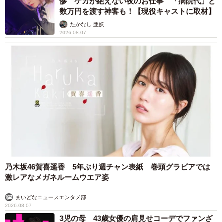
惨 ケガが絶えない夜のお仕事 「病院代」と
数万円を渡す神客も！【現役キャストに取材】
たかなし 亜妖
2026.08.07
乃木坂46賀喜遥香 5年ぶり週チャン表紙 巻頭グラビアでは
激レアなメガネルームウエア姿
まいどなニュースエンタメ部
2026.08.07
3児の母 43歳女優の肩見せコーデでファンざ