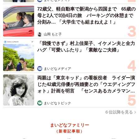
72歳父、軽自動車で新潟から四国まで 65歳の
母と2人で3泊4日の旅 パーキングの休憩まで
分刻み… 「大学生でも組まねえよ！」
山岡 もと子
「我慢できず」村上佳菜子、イケメン夫と全力
ハグ「可愛いふたり」「素敵なご夫婦」
4/4
もっとなでなでしてにゃ
まいどなメディア
両親は「東京キッド」の看板役者 ライダー演
じた42歳元俳優が再婚妻との「ウエディングフ
ォト」計画を明言 「センスあるカメラマン求
む」
まいどなトピック
６位以降を見る
まいどなファミリー
（新着記事順）