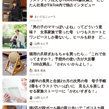
たん社長がTikTok内で独占インタビュー
まいどなニュース
2026.08.07
「男の子のママっぽいよね」ってどういう意
味？ 女系家族で育った母 いつもスカートと
ワンピースしか着ないし、ヒールも好き どの
へんが…
山岡 もと子
2026.08.07
猫用の爪研ぎおもちゃを買ったら…「これで合
ってますか？」予想外の使い方が大反響
「100点満点」「かわいいからよし！」
梨木 香奈
2026.08.07
2歳半の長男と生後2カ月の次男の母 母子手帳
2冊をイラストでいっぱいに 見る人を楽しま
せる家族ストーリーに「かわいすぎる！」
山岡 もと子
2026.08.07
猫2匹が段ボール箱の取り合いで「ポコスカ猫