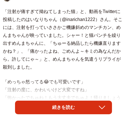
「注射が痛すぎて拗ねてしまった猫」と、動画をTwitterに
投稿したのはいなりちゃん（@inarichan1222）さん。そこ
には、注射を打っていささかご機嫌斜めのマンチカン、め
んまちゃんが映っていました。シャー！と猫パンチを繰り
出すめんまちゃんに、「ちゅーる納品したら機嫌直ります
かね？」、「痛かったよね、ごめんよ～キミの為なんだか
ら。許してにゃ～」と、めんまちゃんを気遣うリプライが
殺到しました。
「めっちゃ怒ってる😂でも可愛いです」
「注射の度に、かわいいけど大変ですね」
「怖かったでちゅね！もう大丈夫でちゅよ！帰りましょう
ね」
続きを読む
「もう、信じられないニャ❗って感じですね。いなりちゃん
の為なんだよ～」