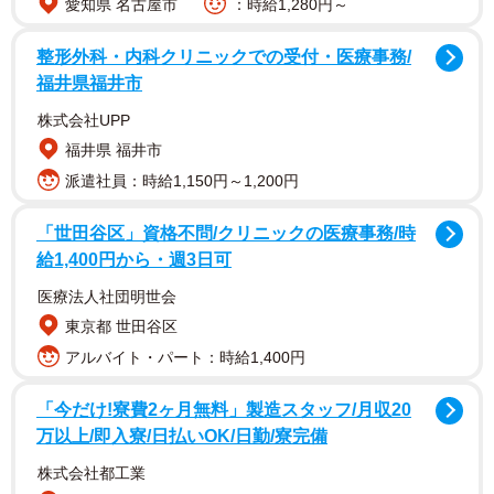
愛知県 名古屋市
：時給1,280円～
整形外科・内科クリニックでの受付・医療事務/
福井県福井市
株式会社UPP
福井県 福井市
派遣社員：時給1,150円～1,200円
シャー！と怒り心頭のめんまちゃんについて飼い主のいな
「世田谷区」資格不問/クリニックの医療事務/時
りさんに聞きました。
給1,400円から・週3日可
医療法人社団明世会
ーーめんまちゃんは何の注射をしたのですか？
東京都 世田谷区
アルバイト・パート：時給1,400円
「めんまは2回目のワクチンのために注射をしました」
「今だけ!寮費2ヶ月無料」製造スタッフ/月収20
ーーいつも注射のたびに不機嫌になるのでしょうか。
万以上/即入寮/日払いOK/日勤/寮完備
株式会社都工業
「1回目は生後3ヶ月頃に打ったのですが、その時は大人し