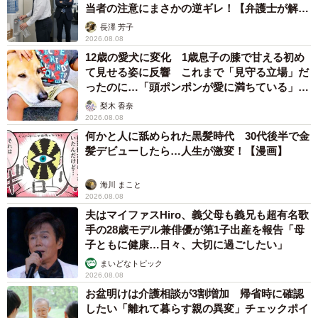
当者の注意にまさかの逆ギレ！【弁護士が解
説】
長澤 芳子
2026.08.08
12歳の愛犬に変化 1歳息子の膝で甘える初め
て見せる姿に反響 これまで「見守る立場」だ
ったのに…「頭ポンポンが愛に満ちている」
「尊…」
梨木 香奈
2026.08.08
何かと人に舐められた黒髪時代 30代後半で金
髪デビューしたら…人生が激変！【漫画】
海川 まこと
2026.08.08
夫はマイファスHiro、義父母も義兄も超有名歌
手の28歳モデル兼俳優が第1子出産を報告「母
子ともに健康…日々、大切に過ごしたい」
まいどなトピック
2026.08.08
お盆明けは介護相談が3割増加 帰省時に確認
したい「離れて暮らす親の異変」チェックポイ