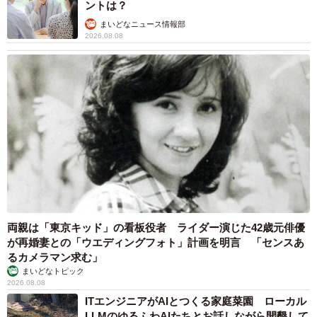
ントは？
まいどなニュース情報部
2026.08.08
両親は「東京キッド」の看板役者 ライダー演じた42歳元俳優
が再婚妻との「ウエディングフォト」計画を明言 「センスあ
るカメラマン求む」
まいどなトピック
2026.08.08
ITエンジニアがAIとつくる家庭菜園 ローカル
LLMのゆるふわAIたちとお話しながら開墾して