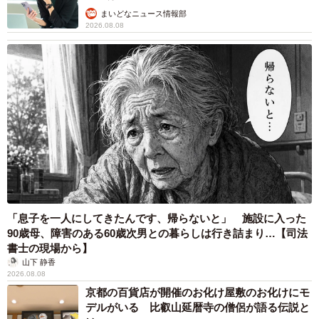
まいどなニュース情報部
2026.08.08
「息子を一人にしてきたんです、帰らないと」 施設に入った
90歳母、障害のある60歳次男との暮らしは行き詰まり…【司法
書士の現場から】
山下 静香
2026.08.08
京都の百貨店が開催のお化け屋敷のお化けにモ
デルがいる 比叡山延暦寺の僧侶が語る伝説と