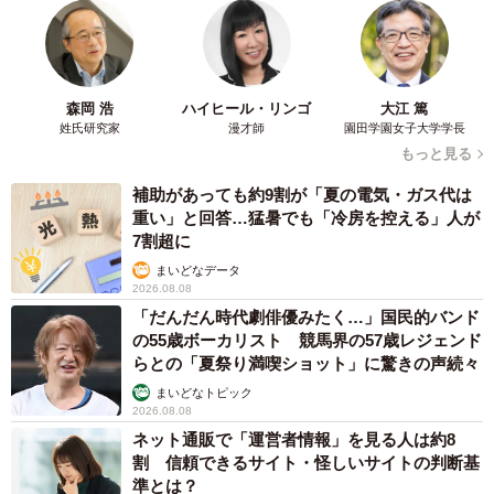
森岡 浩
ハイヒール・リンゴ
大江 篤
姓氏研究家
漫才師
園田学園女子大学学長
もっと見る
補助があっても約9割が「夏の電気・ガス代は
重い」と回答…猛暑でも「冷房を控える」人が
7割超に
まいどなデータ
2026.08.08
「だんだん時代劇俳優みたく…」国民的バンド
の55歳ボーカリスト 競馬界の57歳レジェンド
らとの「夏祭り満喫ショット」に驚きの声続々
まいどなトピック
2026.08.08
ネット通販で「運営者情報」を見る人は約8
割 信頼できるサイト・怪しいサイトの判断基
準とは？