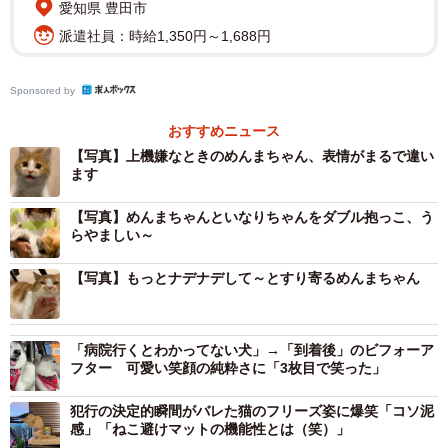
愛知県 豊田市
かったです。久しぶりでびっくりしたんだと思います
派遣社員：時給1,350円～1,688円
（笑）」
ーーこのあと自然にごきげんさんになりましたか。
Sponsored by
おすすめニュース
「病院では怒っていましたが、なんとかキャリーに入れて
【写真】上機嫌なときのめんまちゃん、表情がまるで違い
家に帰ると、お姉さん猫いなりに慰められたようで、落ち
ます
着きを取り戻しました」
【写真】めんまちゃんといなりちゃんをダブル抱っこ、う
らやましい～
ーー普段はどんな子なんですか。普段もご機嫌のアップダ
ウンが激しいのでしょうか。
【写真】もっとナデナデして～とすり寄るめんまちゃん
「普段はやんちゃの甘えん坊さんです。おもちゃを見せる
「病院行くとわかってない犬」→「到着後」のビフォーア
と大暴れします」
フター 可愛い笑顔の純粋さに「3枚目で笑った」
犯行の決定的瞬間がバレた猫のフリーズ姿に爆笑「コソ泥
感」「ねこ避けマットの機能性とは（笑）」