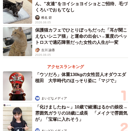
ん、”友達”をヨイショヨイショとご招待、毛づ
くろいでおもてなし
椎名 碧
2026.08.05
保護猫カフェでひとりぼっちだった「耳が聞こ
えないシニア猫」と運命の出会い→重度のペッ
トロスで適応障害だった女性の人生が一変
古川 諭香
2026.08.05
アクセスランキング
3/4
「ウソだろ」体重130kgの女性芸人オダウエダ
植田 大学時代のほっそり姿に「マジで」
上機嫌なめんまちゃん
まいどなメディア
「化けましたね～」10歳で綾瀬はるかの娘役→
雰囲気ガラリの18歳に成長 「メイクで雰囲気
が」「宝塚に入れそう」
まいどなメディア