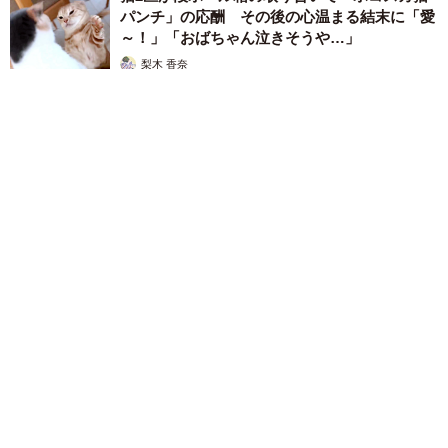
パンチ」の応酬 その後の心温まる結末に「愛
～！」「おばちゃん泣きそうや…」
梨木 香奈
2026.08.07
「ちょっとババロアみたい」パートナーの誕生日に手作りトー
トバッグ 完成まで1年 淡い藍染めに漂うクラゲ よく見る
と…「センスすごい」
山岡 もと子
2026.08.07