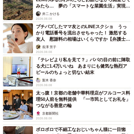
みたら… 夢の「スマートな菜園生活」実現な
るか
井二 かける
2026.08.08
プチバズしたママ友とのLINEスクショ うっ
かり電話番号を流出させちゃった！ 激怒する
友人 慰謝料の相場はいくらですか【弁護士が
解説】
長澤 芳子
2026.08.08
「テレビより私を見て？」パパの目の前に陣取
る犬に1.4万いいね あまりにも健気な熱烈ア
ピールのちょっと切ない結末
梨木 香奈
2026.08.08
太っ腹！京都の老舗中華料理店がフルコース料
理50人前を無料提供 「一市民としてお礼を」
つながる善意の輪
京都新聞社
2026.08.08
ボロボロで不細工なおじいちゃん猫に一目惚