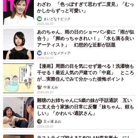
わざわ 「色っぽすぎて思わず二度見」「むっ
かしからずっと可愛い」
まいどなトピック
2026.08.07
あのちゃん、雨の日のショーパン姿に「雨が似
合う」「脚めっちゃきれい！」「水も滴る良い
アーティスト」 幻想的な近影が話題
まいどなメディア
2026.08.07
【漫画】周囲の目を気にせず遊べる！洗濯物も
干せる！最近人気の戸建ての「中庭」 ところ
が…実際住んでみて分かった後悔ポイント
中瀬 えみ
2026.08.07
難聴のお姉ちゃんに5歳の妹が手話通訳 互い
に支え合う家族の日常に反響「妹ちゃん、頼も
しい」「かわいい通訳さん」
五ヶ瀬 あお
2026.08.07
ラストライブ控えるT-BOLAN森友嵐士 にし