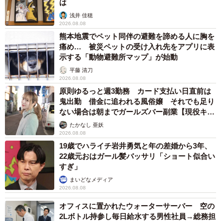
は
浅井 佳穂
2026.08.08
熊本地震でペット同伴の避難を諦める人に胸を
痛め… 被災ペットの受け入れ先をアプリに表
示する「動物避難所マップ」が始動
平藤 清刀
2026.08.08
原則ゆるっと週3勤務 カード支払い日直前は
鬼出勤 借金に追われる風俗嬢 それでも足り
ない場合は朝までガールズバー副業【現役キャ
ストに取材】
たかなし 亜妖
2026.08.08
19歳でハライチ岩井勇気と年の差婚から3年、
22歳元おはガール髪バッサリ「ショート似合い
すぎ」
まいどなメディア
2026.08.08
オフィスに置かれたウォーターサーバー 空の
2Lボトル持参し毎日給水する男性社員→総務担