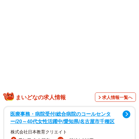
「猫は怒っても可愛い」
1/4
ワクチン！やめて〜！これぞ断末魔の叫び＝いなりちゃん
まいどなの求人情報
求人情報一覧へ
(@inarichan1222) さん提供
医療事務・病院受付/総合病院のコールセンタ
ー/20～40代女性活躍中/愛知県/名古屋市千種区
株式会社日本教育クリエイト