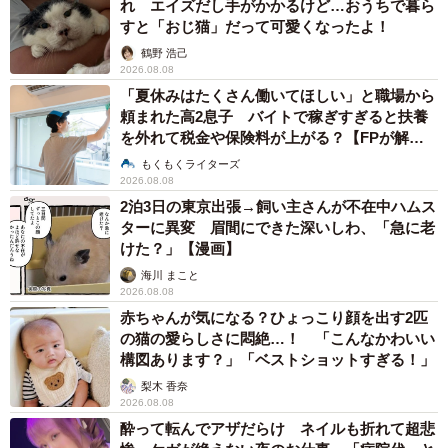
れ エイズだし手がかかるけど…おうちで暮ら
すと「おじ猫」だって可愛くなったよ！
鶴野 浩己
2026.08.08
「夏休みはたくさん働いてほしい」と職場から
頼まれた高2息子 バイトで稼ぎすぎると扶養
を外れて税金や保険料が上がる？【FPが解
説】
もくもくライターズ
2026.08.08
2泊3日の東京出張→飼い主さんが不在中ハムス
ターに異変 眉間にできた深いしわ、「急に老
けた？」【漫画】
海川 まこと
2026.08.08
赤ちゃんが気になる？ひょっこり顔を出す2匹
の猫の愛らしさに悶絶…！ 「こんなかわいい
構図あります？」「ベストショットすぎる！」
梨木 香奈
2026.08.08
酔って転んでアザだらけ ネイルも折れて超悲