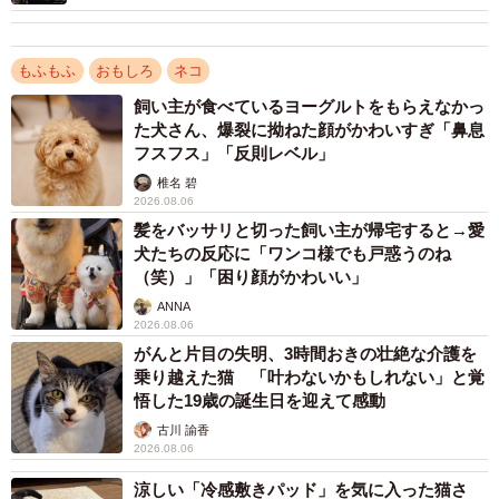
もふもふ
おもしろ
ネコ
飼い主が食べているヨーグルトをもらえなかっ
た犬さん、爆裂に拗ねた顔がかわいすぎ「鼻息
フスフス」「反則レベル」
2/4
椎名 碧
2026.08.06
めんまちゃん（右）といなりちゃん（左）
髪をバッサリと切った飼い主が帰宅すると→愛
犬たちの反応に「ワンコ様でも戸惑うのね
（笑）」「困り顔がかわいい」
◇ ◇
ANNA
2026.08.06
めんまちゃんは、おうちに来て1ヶ月頃に1回目のワクチン
がんと片目の失明、3時間おきの壮絶な介護を
接種をしたのですが、その時は何事もなかったかのように
乗り越えた猫 「叶わないかもしれない」と覚
落ち着いていました。2回目の接種当日は、ゆったりへそ天
悟した19歳の誕生日を迎えて感動
でくつろいでいたところ動物病院に連れて行かれたので、
古川 諭香
2026.08.06
最初からテンションだだ下がりだったのかもしれないです
涼しい「冷感敷きパッド」を気に入った猫さ
ね。注射嫌いの猫になりませんように。