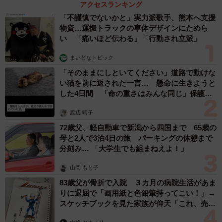
アクセスランキング
「不謹慎でないかと」実力派歌手、熊本へ支援
物資…運搬トラックの車体デザインにためら
い 「痛いほど伝わる」「行動され立派」
まいどなトピック
「そのままにしといてください」道路で動けな
い猫を前に返された一言… 懸命に生きようと
した4日間 「命の重さはみんな同じ」保護団
体代表の訴え
渡辺 晴子
72歳父、軽自動車で新潟から四国まで 65歳の
母と2人で3泊4日の旅 パーキングの休憩まで
分刻み… 「大学生でも組まねえよ！」
山岡 もと子
83歳父が骨折で入院 ３カ月の病院生活があま
りに退屈で「画用紙と色鉛筆持ってこい！」→
スケッチブックを見た家族が仰天「これ、売れ
ますよ…」