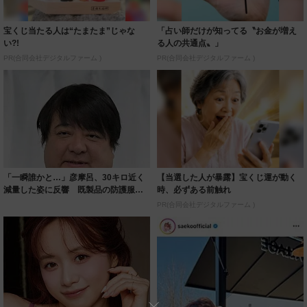
宝くじ当たる人は“たまたま”じゃな
「占い師だけが知ってる〝お金が増え
い?!
る人の共通点〟」
PR(合同会社デジタルファーム )
PR(合同会社デジタルファーム )
「一瞬誰かと…」彦摩呂、30キロ近く
【当選した人が暴露】宝くじ運が動く
減量した姿に反響 既製品の防護服が
時、必ずある前触れ
着られると...
PR(合同会社デジタルファーム )