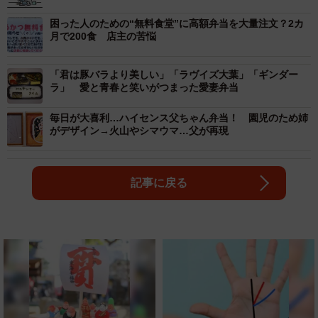
困った人のための“無料食堂”に高額弁当を大量注文？2カ
月で200食 店主の苦悩
「君は豚バラより美しい」「ラヴイズ大葉」「ギンダー
ラ」 愛と青春と笑いがつまった愛妻弁当
毎日が大喜利…ハイセンス父ちゃん弁当！ 園児のため姉
がデザイン→火山やシマウマ…父が再現
記事に戻る