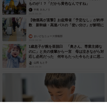
ものが！？「だから黄色なんですね」
中将 タカノリ
2026.08.06
【物価高が直撃】お盆帰省「予定なし」が約半
数 新幹線・高速バスの「使い分け」が鮮明に
まいどなニュース情報部
2026.08.06
1歳息子が腕を亜脱臼 「奥さん、専業主婦な
のに」と夫の後輩から一言 母は泣きながら対
応し必死だった 何年もたった今もたまに思い
出し…
山岡 もと子
2026.08.06