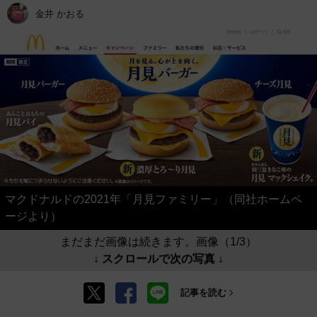
金井 かおる
マクドナルドの2021年「月見ファミリー」（同社ホームペ
ージより）
まだまだ画像は続きます。画像（1/3）
↓ スクロールで次の写真 ↓
記事を読む