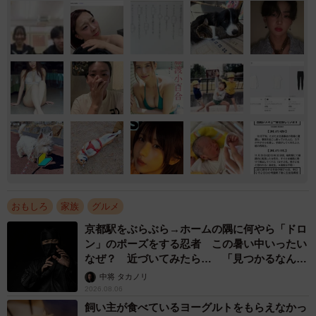
おもしろ
家族
グルメ
京都駅をぶらぶら→ホームの隅に何やら「ドロ
ン」のポーズをする忍者 この暑い中いったい
なぜ？ 近づいてみたら… 「見つかるなんて
未熟」
中将 タカノリ
2026.08.06
飼い主が食べているヨーグルトをもらえなかっ