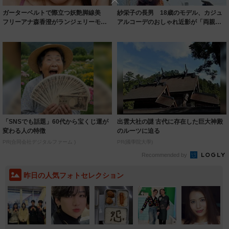
ガーターベルトで際立つ妖艶脚線美
紗栄子の長男 18歳のモデル、カジュ
フリーアナ森香澄がランジェリーモデ
アルコーデのおしゃれ近影が「両親の
ルに ｢PE...
いいとこ取...
「SNSでも話題」60代から宝くじ運が
出雲大社の謎 古代に存在した巨大神殿
変わる人の特徴
のルーツに迫る
PR(合同会社デジタルファーム )
PR(國學院大學)
Recommended by
昨日の人気フォトセレクション