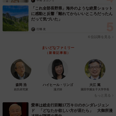
中将 タカノリ
「これ全部長野県」海外のような絶景ショット
に感動と反響「離れてからいいところだったん
だって気づいた」
行橋 友
６位以降を見る
まいどなファミリー
（新着記事順）
森岡 浩
ハイヒール・リンゴ
大江 篤
姓氏研究家
漫才師
園田学園女子大学学長
もっと見る
愛車は総走行距離17万キロのホンダレジェン
ド 「どなたか欲しい方が居たら」 大御所漫
才師が譲渡の意向