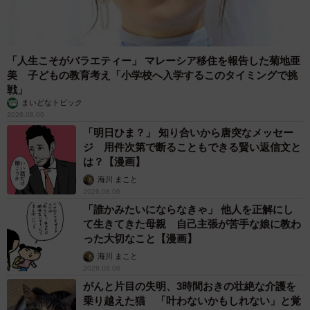
「人生こそがバラエティー」 マレーシア移住を報告した菊地亜
美 子どもの教育考え「小学校へ入学するこのタイミングで挑
戦」
まいどなトピック
2026.08.06
「明日ひま？」 知り合いから唐突なメッセー
ジ 用件次第で断ることもできる賢い返信文と
は？【漫画】
海川 まこと
2026.08.06
「誰かみたいにならなきゃ」 他人を正解にし
て生きてきた母親 自己主張が苦手な娘に教わ
った大切なこと【漫画】
海川 まこと
2026.08.06
がんと片目の失明、3時間おきの壮絶な介護を
乗り越えた猫 「叶わないかもしれない」と覚