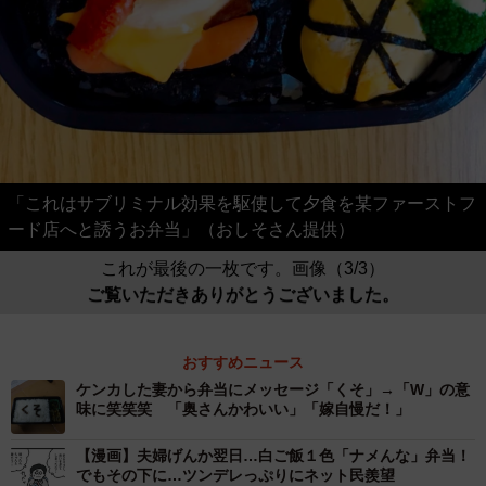
「これはサブリミナル効果を駆使して夕食を某ファーストフ
ード店へと誘うお弁当」（おしそさん提供）
これが最後の一枚です。画像（3/3）
ご覧いただきありがとうございました。
おすすめニュース
ケンカした妻から弁当にメッセージ「くそ」→「W」の意
味に笑笑笑 「奥さんかわいい」「嫁自慢だ！」
【漫画】夫婦げんか翌日…白ご飯１色「ナメんな」弁当！
でもその下に…ツンデレっぷりにネット民羨望