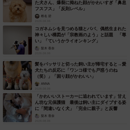
た犬さん、爆裂に拗ねた顔がかわいすぎ「鼻息
フスフス」「反則レベル」
椎名 碧
2026.08.06
コガネムシを見つめる猫とパパ、偶然生まれた
神々しい構図が「宗教画のよう」と話題 「尊
い」「ていうかライオンキング」
梨木 香奈
2026.08.06
髪をバッサリと切った飼い主が帰宅すると→愛
犬たちの反応に「ワンコ様でも戸惑うのね
（笑）」「困り顔がかわいい」
ANNA
2026.08.06
「かわいいストーカーに追われています」甘え
ん坊な元保護猫 最後は飼い主にダイブする姿
に「間違いなく犬」「完全に親子」と反響
梨木 香奈
2026.08.06