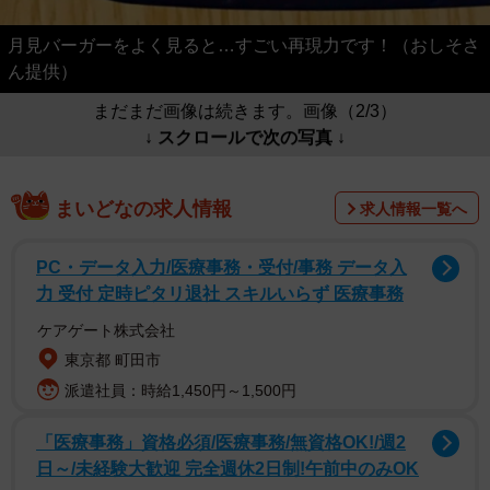
月見バーガーをよく見ると…すごい再現力です！（おしそさ
ん提供）
まだまだ画像は続きます。画像（2/3）
↓ スクロールで次の写真 ↓
まいどなの求人情報
求人情報一覧へ
PC・データ入力/医療事務・受付/事務 データ入
力 受付 定時ピタリ退社 スキルいらず 医療事務
ケアゲート株式会社
東京都 町田市
派遣社員：時給1,450円～1,500円
「医療事務」資格必須/医療事務/無資格OK!/週2
日～/未経験大歓迎 完全週休2日制!午前中のみOK