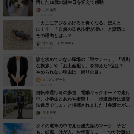
悟した19歳の誕生日を迎えて感動
古川 諭香
2026.08.06
「カニにアジをあげると青くなる」ほんと
に！？ 「自然の染色技術が凄い」と話題に
その理由とは…？
竹中 友一（RinToris）
2026.08.06
誰も求めていない職場の「謎マナー」、「過剰
な挨拶」や「お土産配り」を抑えた1位は？
やめられない理由は「周りの目」
まいどなデータ
2026.08.06
自転車通行可の歩道 電動キックボードで走行
中、小学生とあわや衝突！ 「歩道走行は道交
法違反でしょ」と指摘されました【弁護士が解
説】
長澤 芳子
2026.08.06
タイの電車の中で見た優先席のマーク 子ど
も、妊娠、けが人、お年寄り… 一つだけ謎の