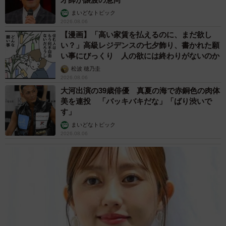
まいどなトピック
2026.08.06
【漫画】「高い家賃を払えるのに、まだ欲し
い？」高級レジデンスの七夕飾り、書かれた願
い事にびっくり 人の欲には終わりがないのか
松波 穂乃圭
2026.08.06
大河出演の39歳俳優 真夏の海で赤銅色の肉体
美を連投 「バッキバキだな」「ばり渋いで
す」
まいどなトピック
2026.08.06