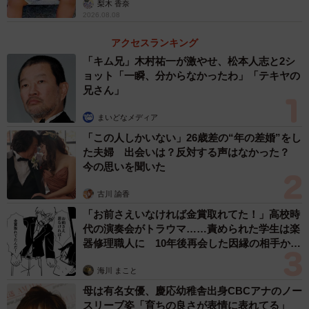
んどありませんでした。バケツプリンを作るのももちろん
梨木 香奈
2026.08.08
初めてで、レシピは参加者の一人が用意してきたもので
す。
アクセスランキング
「キム兄」木村祐一が激やせ、松本人志と2シ
ョット「一瞬、分からなかったわ」「テキヤの
──作り方の工程を教えてください。
兄さん」
材料をひたすら混ぜ、綺麗に洗ったバケツに入れて冷やし
まいどなメディア
ただけです。生地を加熱するタイプのプリンではなく、ゼ
「この人しかいない」26歳差の“年の差婚”をし
た夫婦 出会いは？反対する声はなかった？
ラチンを使って冷やしたことでこのサイズでも型崩れを起
今の思いを聞いた
こしませんでした。
古川 諭香
──固まるまでどれくらいの時間がかかりましたか？
「お前さえいなければ金賞取れてた！」高校時
代の演奏会がトラウマ……責められた学生は楽
器修理職人に 10年後再会した因縁の相手から
中まで固まっているか確認する術がないため、念のため一
思わぬ申し出【漫画】
晩中冷蔵庫で冷やしておきました。
海川 まこと
母は有名女優、慶応幼稚舎出身CBCアナのノー
──バケツからはどうやって取り出しましたか？
スリーブ姿「育ちの良さが表情に表れてる」