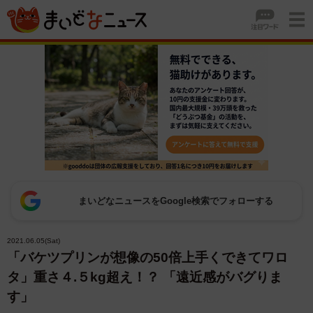
まいどなニュースをGoogle検索でフォローする
2021.06.05(Sat)
「バケツプリンが想像の50倍上手くできてワロ
タ」重さ４.５kg超え！？ 「遠近感がバグりま
す」