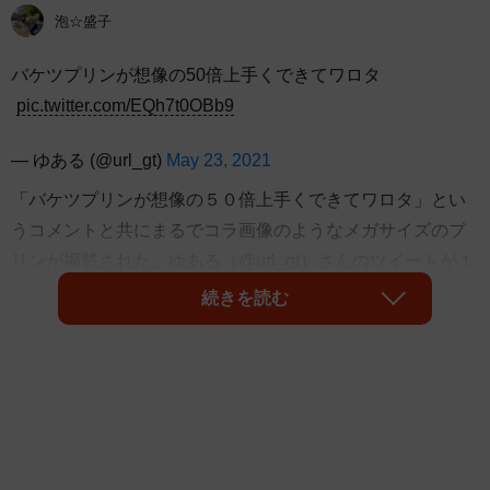
泡☆盛子
バケツプリンが想像の50倍上手くできてワロタ
pic.twitter.com/EQh7t0OBb9
— ゆある (@url_gt)
May 23, 2021
「バケツプリンが想像の５０倍上手くできてワロタ」とい
うコメントと共にまるでコラ画像のようなメガサイズのプ
リンが掲載された、ゆある（@url_gt）さんのツイートが１
０.６万ものいいねを集めて話題になっています。
続きを読む
リプ欄には「これは形と大きさとバランスすべてにおいて
完璧ですね！本当に素晴らしい」「いくらプリン好きの私
でも食べられるかわかんない」「ちょっと遠近感がバグり
ますね」「プリンに顔を埋めて食べたいです」と絶賛やと
まどいのコメントが相次ぎました。