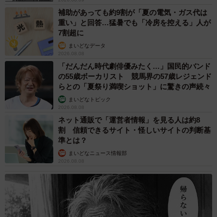
補助があっても約9割が「夏の電気・ガス代は
重い」と回答…猛暑でも「冷房を控える」人が
7割超に
まいどなデータ
2026.08.08
「だんだん時代劇俳優みたく…」国民的バンド
の55歳ボーカリスト 競馬界の57歳レジェンド
らとの「夏祭り満喫ショット」に驚きの声続々
まいどなトピック
2026.08.08
ネット通販で「運営者情報」を見る人は約8
割 信頼できるサイト・怪しいサイトの判断基
準とは？
まいどなニュース情報部
2026.08.08