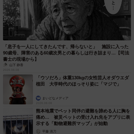
「息子を一人にしてきたんです、帰らないと」 施設に入った
90歳母、障害のある60歳次男との暮らしは行き詰まり…【司法
書士の現場から】
山下 静香
2026.08.08
「ウソだろ」体重130kgの女性芸人オダウエダ
植田 大学時代のほっそり姿に「マジで」
まいどなメディア
2026.08.08
熊本地震でペット同伴の避難を諦める人に胸を
痛め… 被災ペットの受け入れ先をアプリに表
示する「動物避難所マップ」が始動
平藤 清刀