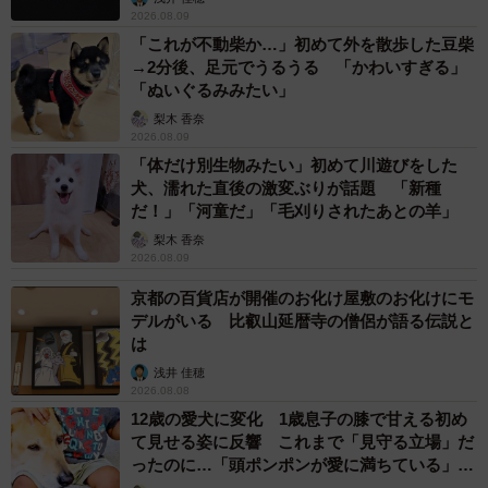
2026.08.09
「これが不動柴か…」初めて外を散歩した豆柴
→2分後、足元でうるうる 「かわいすぎる」
「ぬいぐるみみたい」
梨木 香奈
2026.08.09
2/2
「体だけ別生物みたい」初めて川遊びをした
赤ちゃん一人と同じくらいの重さのプリン（画像提供：ゆあるさん）
犬、濡れた直後の激変ぶりが話題 「新種
だ！」「河童だ」「毛刈りされたあとの羊」
ゆあるさんにお話を聞きました。
梨木 香奈
2026.08.09
──このバケツプリンを作ったきっかけは？
京都の百貨店が開催のお化け屋敷のお化けにモ
デルがいる 比叡山延暦寺の僧侶が語る伝説と
は
友人の「昔からの夢」がバケツプリン企画の発端です。
浅井 佳穂
2026.08.08
──お菓子作りは得意なんですか？
12歳の愛犬に変化 1歳息子の膝で甘える初め
て見せる姿に反響 これまで「見守る立場」だ
私を含め、この企画の参加者は皆お菓子作りの経験はほと
ったのに…「頭ポンポンが愛に満ちている」
「尊…」