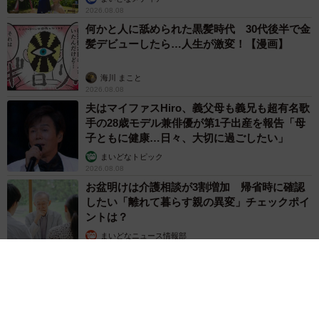
2026.08.08
何かと人に舐められた黒髪時代 30代後半で金
髪デビューしたら…人生が激変！【漫画】
海川 まこと
2026.08.08
夫はマイファスHiro、義父母も義兄も超有名歌
手の28歳モデル兼俳優が第1子出産を報告「母
子ともに健康…日々、大切に過ごしたい」
まいどなトピック
2026.08.08
お盆明けは介護相談が3割増加 帰省時に確認
したい「離れて暮らす親の異変」チェックポイ
ントは？
まいどなニュース情報部
2026.08.08