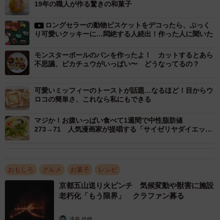
てみると……。
19年の職人が作る驚きの和菓子
ロングセラーの動物ビスケットをデコったら、ぷっく
卵１個は約５０ｇなので１６個で８００ｇ、牛乳３.３リッ
り可愛いクッキーに…悶絶する人続出！作った人に聞いた
トルは約３４００ｇ、それに砂糖やゼラチンを加えると約
４.５ｋｇという結果に！ ４.５ｋｇといえば、生後１カ月
モンスターボールのパンを作ったよ！ カットするとあら
不思議、ピカチュウがいっぱい〜 どうなってるの？
の赤ちゃんと同じくらいの重さなのだそう。
可愛いミッフィーのトーストが話題…なるほど！目からウ
ロコの簡単さ、これなら私にもできる
マジか！お腹いっぱい食べて1週間で中性脂肪値
273→71 人気漫画家が提唱する「サイゼリヤダイエッ
ト」が話題に
おもしろ
グルメ
お菓子
レシピ
京都五山送り火ピンチ 気候変動や獣害に施設
老朽化「もう限界」 クラファン募る
浅井 佳穂