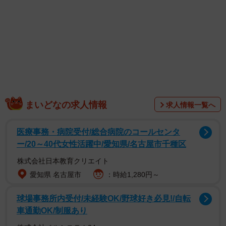
ゆあるさんのコメントによると、このバケツプリンの材料
は、「卵１６個、牛乳３.３リットル、ゼラチン１０５ｇ、
砂糖２６０ｇ、バニラエッセンスたくさん」とのこと。写
真には通常サイズのプリンやプリン作りに使われたバケツ
も写っていて、バケツプリンの大きさを引き立てていま
す。
まいどなの求人情報
求人情報一覧へ
医療事務・病院受付/総合病院のコールセンタ
ー/20～40代女性活躍中/愛知県/名古屋市千種区
株式会社日本教育クリエイト
愛知県 名古屋市
：時給1,280円～
球場事務所内受付/未経験OK/野球好き必見!/自転
車通勤OK/制服あり