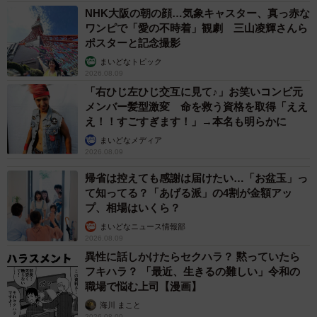
NHK大阪の朝の顔…気象キャスター、真っ赤な
ワンピで「愛の不時着」観劇 三山凌輝さんら
ポスターと記念撮影
まいどなトピック
2026.08.09
「右ひじ左ひじ交互に見て♪」お笑いコンビ元
メンバー髪型激変 命を救う資格を取得「ええ
え！！すごすぎます！」→本名も明らかに
まいどなメディア
2026.08.09
帰省は控えても感謝は届けたい…「お盆玉」っ
て知ってる？「あげる派」の4割が金額アッ
プ、相場はいくら？
まいどなニュース情報部
2026.08.09
異性に話しかけたらセクハラ？ 黙っていたら
フキハラ？ 「最近、生きるの難しい」令和の
職場で悩む上司【漫画】
海川 まこと
2026.08.09