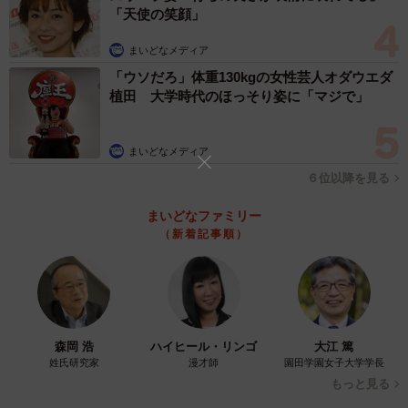
「天使の笑顔」
カラメルが漏れ出ることが想定できたので、念のため上か
まいどなメディア
らラップを被せてひっくり返しました。
「ウソだろ」体重130kgの女性芸人オダウエダ
植田 大学時代のほっそり姿に「マジで」
──召し上がったみなさんの反応は？
まいどなメディア
出来栄えには全員大喜びでした。８人ほどで食べたのです
６位以降を見る
が、それでも完食するまで１時間はかかったかと思いま
す。
まいどなファミリー
（新着記事順）
──きっと夢のような１時間だったんでしょうね。次に巨大
スイーツを作るとしたら？
次は巨大シュークリームを食べてみたいですね。
森岡 浩
ハイヒール・リンゴ
大江 篤
姓氏研究家
漫才師
園田学園女子大学学長
◇ ◇
もっと見る