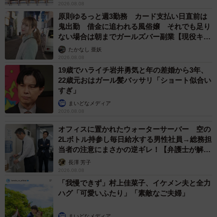
2026.08.08
原則ゆるっと週3勤務 カード支払い日直前は
鬼出勤 借金に追われる風俗嬢 それでも足り
ない場合は朝までガールズバー副業【現役キャ
ストに取材】
たかなし 亜妖
2026.08.08
19歳でハライチ岩井勇気と年の差婚から3年、
22歳元おはガール髪バッサリ「ショート似合い
すぎ」
まいどなメディア
2026.08.08
オフィスに置かれたウォーターサーバー 空の
2Lボトル持参し毎日給水する男性社員→総務担
当者の注意にまさかの逆ギレ！【弁護士が解
説】
長澤 芳子
2026.08.08
「我慢できず」村上佳菜子、イケメン夫と全力
ハグ「可愛いふたり」「素敵なご夫婦」
まいどなメディア