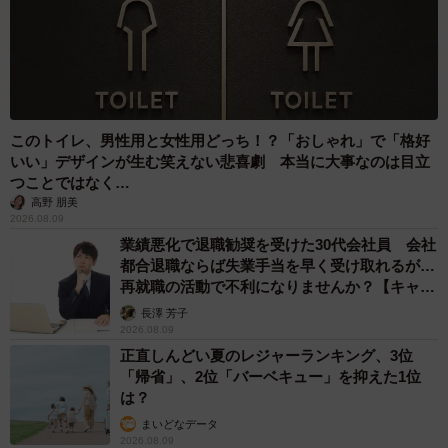
このトイレ、男性用と女性用どっち！？「おしゃれ」で「格好
いい」デザインが生む笑えない悲喜劇 本当に大事なのは目立
つことではなく…
高野 朋美
2026.08.09
業績悪化で退職勧奨を受けた30代会社員 会社
都合退職ならば失業手当を早く受け取れるが…
再就職の活動で不利になりませんか？【キャリ
アカウンセラーが解説】
長澤 芳子
2026.08.09
正直しんどい夏のレジャーランキング、3位
「帰省」、2位「バーベキュー」を抑えた1位
は？
まいどなデータ
2026.08.09