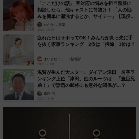
「ここだけの話」 客対応の悩みを担当黒服に
ゆあるさんの「巨大シュークリームも想像の５０倍上手く
相談したら…他キャストに筒抜け！ 「人の悩
できた」というご報告を楽しみにしています！
みを簡単に漏洩するとか、サイテー」【現役キ
ャストに取材】
たかなし 亜妖
2026.08.09
疲れた日はサボってOK！みんなが真っ先に手
を抜く家事ランキング 2位は「掃除」1位は？
まいどなニュース情報部
2026.08.09
滋賀が生んだ大スター、ダイアン津田 名字ラ
ンキング上位「津田」姓のルーツは 「豊臣兄
弟！」で話題の武将にも意外な関係が…？
森岡 浩
2026.08.09