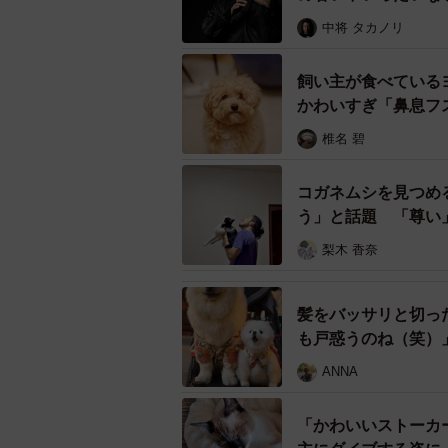
さん（
@33ry1
）。昔からものづくり
中将 タカノリ
な趣味の雑誌のようなもの）などを
飼い主が食べている
かわいすぎ「鼻息フ
椎名 碧
コガネムシを見つめ
う」と話題 「尊い
梨木 香奈
髪をバッサリと切っ
も戸惑うのね（笑）
ANNA
「かわいいストーカ