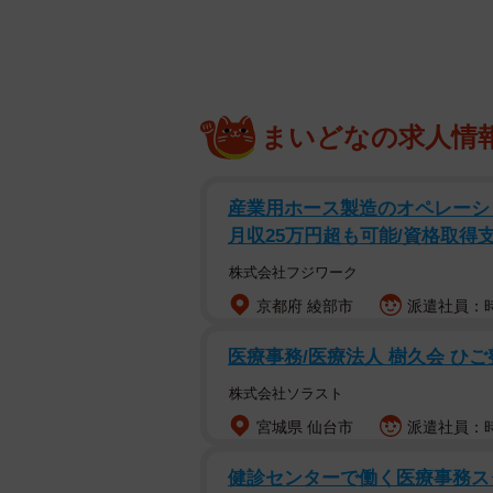
エコバッグを持ち歩くのが面倒
7月1日に全国でレジ袋が有料化され
などを持参する習慣が広まり、消費
省によると、実は海洋漂着ごみ（プ
まいどなの求人情
合は重量、容積、個数のいずれも0.6
体を疑問視する声も。有料化は釈然
産業用ホース製造のオペレーショ
ないでしょう。面倒だと感じるあま
月収25万円超も可能/資格取得
を省こうとするとんでもない猛者ま
株式会社フジワーク
京都府 綾部市
派遣社員：時給
医療事務/医療法人 樹久会 ひ
株式会社ソラスト
宮城県 仙台市
派遣社員：時
健診センターで働く医療事務ス