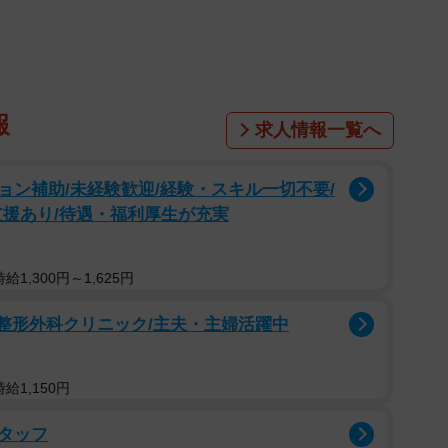
なら、Tシャツに縫いつければいいじゃない（提供）
てから、早10日以上が経ちました。買い物にエコバッグ
者の意識も変わってきているようです。とはいえ、環境
ラスチック類のみ）のうちポリ袋（レジ袋）が占める割
報
求人情報一覧へ
%以下（2016年度）に過ぎず、そもそも規制の効果自
としないし、ぶっちゃけ面倒だと感じている人も少なく
ン補助/未経験歓迎/経験・スキル一切不要/
り、Tシャツにエコバッグを縫いつけて、持ち歩く手間
支援あり/待遇・福利厚生が充実
で現れる始末です。
1,300円～1,625円
ご整形外科クリニック/主夫・主婦活躍中
給1,150円
タッフ