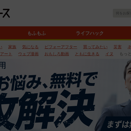
もふもふ
ライフハック
い
家族
気になる
ビフォーアフター
買ってみたい
災害
アート
ウェブ漫画
おもしろ動画
ともに生きる
イヌ
もっ