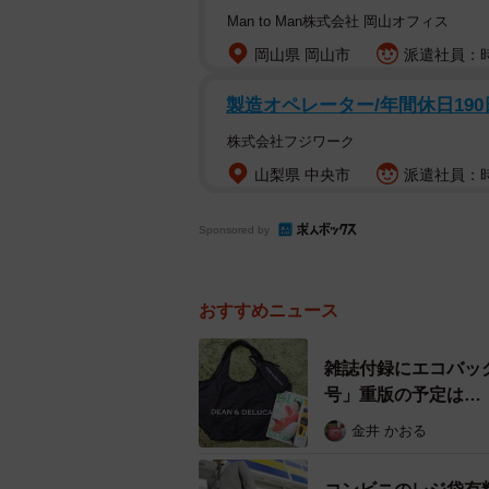
Man to Man株式会社 岡山オフィス
岡山県 岡山市
派遣社員：時
製造オペレーター/年間休日190
株式会社フジワーク
山梨県 中央市
派遣社員：時
Sponsored by
おすすめニュース
雑誌付録にエコバッ
号」重版の予定は…
金井 かおる