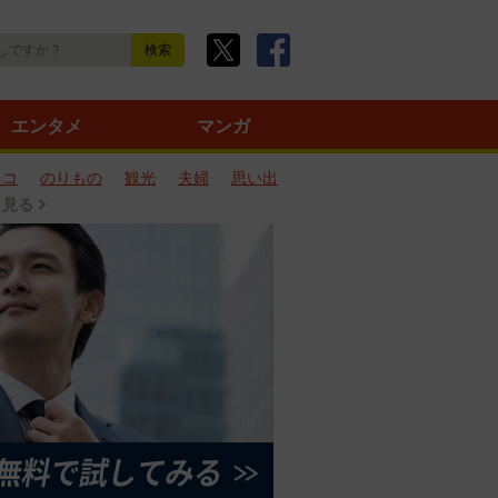
エンタメ
マンガ
ネコ
のりもの
観光
夫婦
思い出
と見る