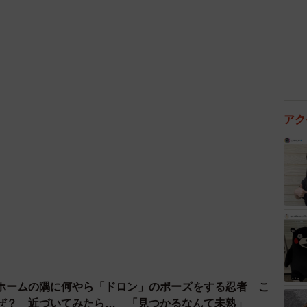
アク
3/5
ぎると首元が緩んじゃうから気をつけよう（提供）
ホームの隅に何やら「ドロン」のポーズをする忍者 こ
Tee」の写真をTwitterに投稿したのは、些細リョウ
ぜ？ 近づいてみたら… 「見つかるなんて未熟」