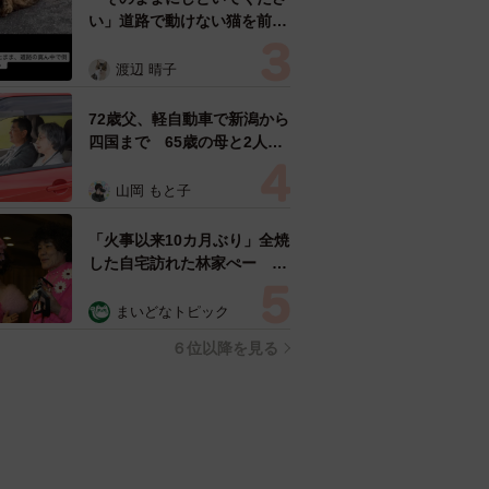
い」道路で動けない猫を前に
返された一言… 懸命に生き
ようとした4日間 「命の重
渡辺 晴子
さはみんな同じ」保護団体代
表の訴え
72歳父、軽自動車で新潟から
四国まで 65歳の母と2人で
3泊4日の旅 パーキングの休
憩まで分刻み… 「大学生で
山岡 もと子
も組まねえよ！」
「火事以来10カ月ぶり」全焼
した自宅訪れた林家ぺー 内
装も壁も取り払われスケルト
ン状態の部屋に呆然
まいどなトピック
６位以降を見る