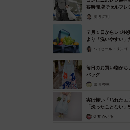
コンビニのレジ袋有
実際に特大ポケット付きTシャツを
客時間増でセルフレ
渡辺 広明
「レジ袋も貰いづらいし、いつでも
た」
７月１日からレジ袋
より「洗いやすい」
「大抵のものは何でも入るし雑誌な
ハイヒール・リンゴ
毎日のお買い物がち
バッグ
黒川 裕生
実は怖い「汚れたエ
「洗ったことない」5
金井 かおる