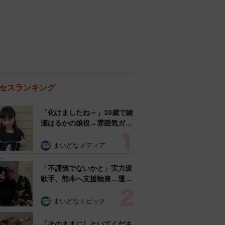
セスランキング
「化けましたね～」10歳で綾
瀬はるかの娘役→雰囲気ガラ
リの18歳に成長 「メイクで
雰囲気が」「宝塚に入れそ
まいどなメディア
う」
「不謹慎でないかと」実力派
歌手、熊本へ支援物資…運搬
トラックの車体デザインにた
めらい 「痛いほど伝わる」
まいどなトピック
「行動され立派」
「そのままにしといてくださ