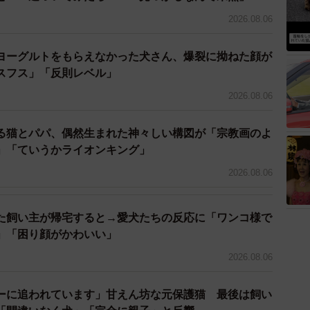
が好きで、普段はオリジナルTシャツやZINE（個人的
2026.08.06
よく作っていらっしゃるそうです。
ヨーグルトをもらえなかった犬さん、爆裂に拗ねた顔が
スフス」「反則レベル」
2026.08.06
る猫とパパ、偶然生まれた神々しい構図が「宗教画のよ
」「ていうかライオンキング」
2026.08.06
た飼い主が帰宅すると→愛犬たちの反応に「ワンコ様で
」「困り顔がかわいい」
2026.08.06
ーに追われています」甘えん坊な元保護猫 最後は飼い