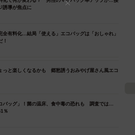
料化で何が変わる？ 男性のマイバッグ率アップか…接
着ている写真を送ってくれた些細リョウさん（@33ry1）
ジ誘導が焦点に
手ぶらでいたいのでエコバッグをポケTに縫い付けまし
完全有料化…結局「使える」エコバッグは「おしゃれ」
だ！
どを入れるとTシャツのデザインにもなります」
ょっと楽しくなるかも 郷愁誘うおみやげ屋さん風エコ
コバッグ」！菌の温床、食中毒の恐れも 調査では…
1％