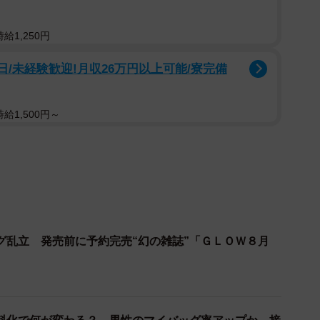
給1,250円
日/未経験歓迎!月収26万円以上可能/寮完備
給1,500円～
グ乱立 発売前に予約完売“幻の雑誌”「ＧＬＯＷ８月
2/5