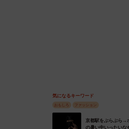
気になるキーワード
おもしろ
ファッション
雑誌も入るよ！でも入れす
京都駅をぶらぶら→
目を疑うような「特大ポケット付きポケ
の暑い中いったいな