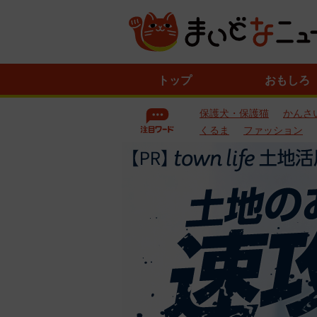
ニ
トップ
おもしろ
ュ
ー
保護犬・保護猫
かんさ
ス
一
くるま
ファッション
覧