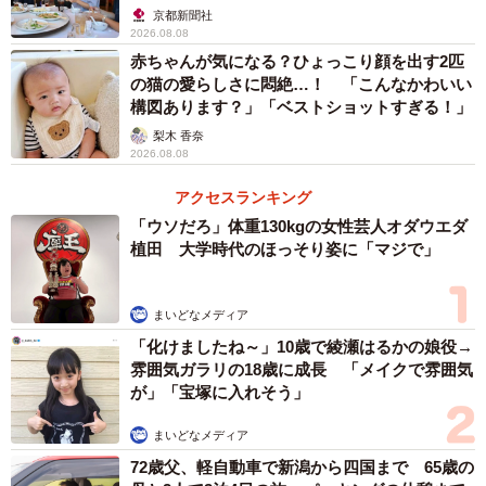
天王寺動物園には、ぬいぐるみの方のみ監修をしていただ
京都新聞社
いています。くちばしの周りに生えている長いヒゲや足の
2026.08.08
赤ちゃんが気になる？ひょっこり顔を出す2匹
形、「実は退化した翼がある」といった細かい点などを、
の猫の愛らしさに悶絶…！ 「こんなかわいい
写真付きでいろいろと教わりました。サンプルの完成後
構図あります？」「ベストショットすぎる！」
も、本物のキーウィと見比べながらよりリアルに作りこん
梨木 香奈
でいきました。
2026.08.08
アクセスランキング
「ウソだろ」体重130kgの女性芸人オダウエダ
植田 大学時代のほっそり姿に「マジで」
まいどなメディア
「化けましたね～」10歳で綾瀬はるかの娘役→
雰囲気ガラリの18歳に成長 「メイクで雰囲気
が」「宝塚に入れそう」
まいどなメディア
72歳父、軽自動車で新潟から四国まで 65歳の
3/5