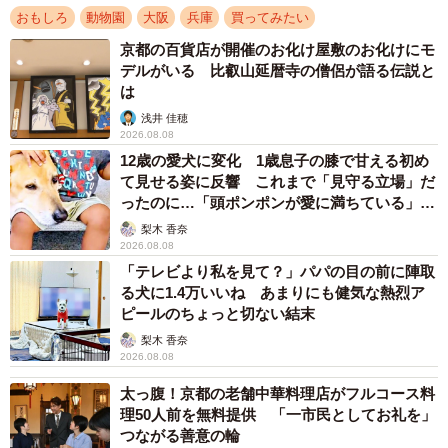
おもしろ
動物園
大阪
兵庫
買ってみたい
京都の百貨店が開催のお化け屋敷のお化けにモ
デルがいる 比叡山延暦寺の僧侶が語る伝説と
は
浅井 佳穂
2/5
2026.08.08
12歳の愛犬に変化 1歳息子の膝で甘える初め
天王寺動物園限定バージョンは、キウイフルーツのブランドシールのよ
て見せる姿に反響 これまで「見守る立場」だ
うなワッペン付き（提供）
ったのに…「頭ポンポンが愛に満ちている」
「尊…」
梨木 香奈
果物のキウイフルーツと掛けて目を引く商品にできないか
2026.08.08
と工夫しました。キウイフルーツのブランドシールを模し
「テレビより私を見て？」パパの目の前に陣取
たワッペンを付ける…などの細かい提案を気に入っていた
る犬に1.4万いいね あまりにも健気な熱烈ア
ピールのちょっと切ない結末
だき採用となりました。
梨木 香奈
2026.08.08
──商品作りにあたり、天王寺動物園とはどのようなやり取
太っ腹！京都の老舗中華料理店がフルコース料
りを？
理50人前を無料提供 「一市民としてお礼を」
つながる善意の輪