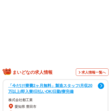
内のショップ「ＺＯＯＱＬＥ（ズークル）」で６月より販
売されている。
まいどなの求人情報
求人情報一覧へ
「今だけ!寮費2ヶ月無料」製造スタッフ/月収20
1/5
万以上/即入寮/日払いOK/日勤/寮完備
キウイフルーツみたいな キーウィ ミニマスコット 天王寺動物園限定バー
株式会社都工業
ジョン（提供）
愛知県 豊田市