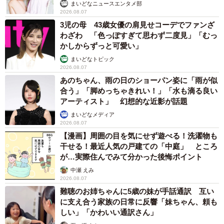
まいどなニュースエンタメ部
2026.08.07
3児の母 43歳女優の肩見せコーデでファンざ
わざわ 「色っぽすぎて思わず二度見」「むっ
かしからずっと可愛い」
まいどなトピック
2026.08.07
あのちゃん、雨の日のショーパン姿に「雨が似
合う」「脚めっちゃきれい！」「水も滴る良い
アーティスト」 幻想的な近影が話題
まいどなメディア
2026.08.07
【漫画】周囲の目を気にせず遊べる！洗濯物も
干せる！最近人気の戸建ての「中庭」 ところ
が…実際住んでみて分かった後悔ポイント
中瀬 えみ
2026.08.07
難聴のお姉ちゃんに5歳の妹が手話通訳 互い
に支え合う家族の日常に反響「妹ちゃん、頼も
しい」「かわいい通訳さん」