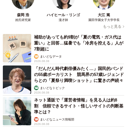
4/5
森岡 浩
ハイヒール・リンゴ
大江 篤
ボールチェーンにはカットキウイのアクセント付き（提供）
姓氏研究家
漫才師
園田学園女子大学学長
もっと見る
店舗での販売を手がける「近鉄リテーリング」（本社：大
補助があっても約9割が「夏の電気・ガス代は
阪市天王寺区）の担当者によると、「楢崎さんをはじめ、
重い」と回答…猛暑でも「冷房を控える」人が
企画の方々の思いがこもった商品。しっかり売れるよう
7割超に
に、果物屋さんをイメージできるくらい思い切ってレイア
まいどなデータ
2026.08.08
ウトした」と今回のディスプレイに踏み切ったそう。
「だんだん時代劇俳優みたく…」国民的バンド
の55歳ボーカリスト 競馬界の57歳レジェンド
らとの「夏祭り満喫ショット」に驚きの声続々
まいどなトピック
2026.08.08
ネット通販で「運営者情報」を見る人は約8
割 信頼できるサイト・怪しいサイトの判断基
準とは？
まいどなニュース情報部
2026.08.08