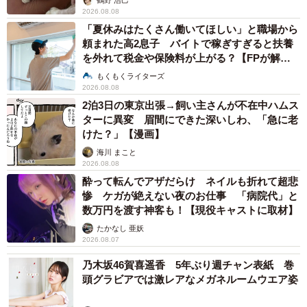
2026.08.08
「夏休みはたくさん働いてほしい」と職場から
頼まれた高2息子 バイトで稼ぎすぎると扶養
を外れて税金や保険料が上がる？【FPが解
説】
もくもくライターズ
2026.08.08
2泊3日の東京出張→飼い主さんが不在中ハムス
ターに異変 眉間にできた深いしわ、「急に老
けた？」【漫画】
海川 まこと
2026.08.08
酔って転んでアザだらけ ネイルも折れて超悲
惨 ケガが絶えない夜のお仕事 「病院代」と
数万円を渡す神客も！【現役キャストに取材】
たかなし 亜妖
2026.08.07
乃木坂46賀喜遥香 5年ぶり週チャン表紙 巻
頭グラビアでは激レアなメガネルームウエア姿