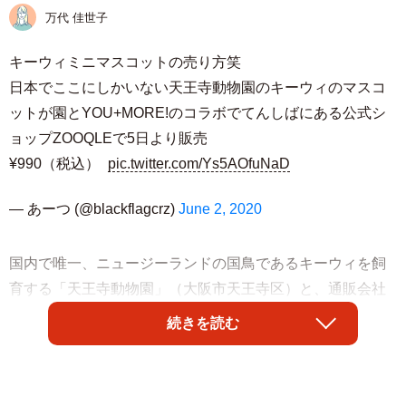
万代 佳世子
キーウィミニマスコットの売り方笑
日本でここにしかいない天王寺動物園のキーウィのマスコ
ットが園とYOU+MORE!のコラボでてんしばにある公式シ
ョップZOOQLEで5日より販売
¥990（税込）
pic.twitter.com/Ys5AOfuNaD
— あーつ (@blackflagcrz)
June 2, 2020
国内で唯一、ニュージーランドの国鳥であるキーウィを飼
育する「天王寺動物園」（大阪市天王寺区）と、通販会社
「フェリシモ」（本社：神戸市中央区）がコラボ。「キウ
続きを読む
イフルーツみたいな キーウィ ミニマスコット ＆ ぬいぐる
み」が発売され、売り方がかわいいとＳＮＳで話題に。同
園に隣接する公園の施設「てんしばｉ：ｎａ（イーナ）」