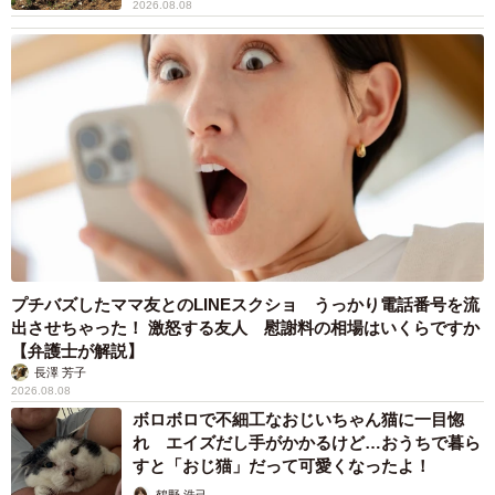
2026.08.08
プチバズしたママ友とのLINEスクショ うっかり電話番号を流
出させちゃった！ 激怒する友人 慰謝料の相場はいくらですか
【弁護士が解説】
長澤 芳子
2026.08.08
ボロボロで不細工なおじいちゃん猫に一目惚
れ エイズだし手がかかるけど…おうちで暮ら
すと「おじ猫」だって可愛くなったよ！
鶴野 浩己