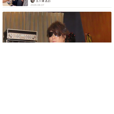
五ヶ瀬 あお
2026.08.07
ラストライブ控えるT-BOLAN森友嵐士 にしたん社長がTikTok
内で独占インタビュー
まいどなニュース
2026.08.07
「男の子のママっぽいよね」ってどういう意
味？ 女系家族で育った母 いつもスカートと
ワンピースしか着ないし、ヒールも好き どの