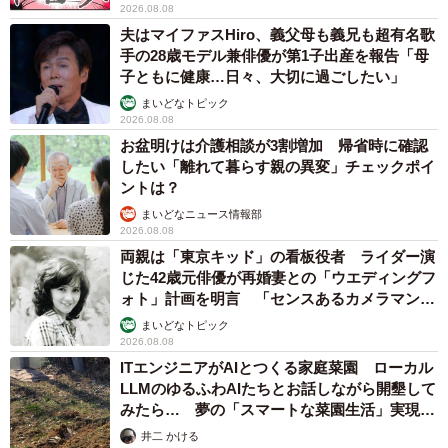
2026.08.08
夫はマイファスHiro、義父母も義兄も超有名歌
手の28歳モデル兼俳優が第1子出産を報告「母
子ともに健康…日々、大切に過ごしたい」
まいどなトピック
2026.08.08
お盆明けは介護相談が3割増加 帰省時に確認
したい「離れて暮らす親の異変」チェックポイ
ントは？
まいどなニュース情報部
2026.08.08
両親は「東京キッド」の看板役者 ライダー演
じた42歳元俳優が再婚妻との「ウエディングフ
ォト」計画を明言 「センスあるカメラマン求
む」
まいどなトピック
2026.08.08
ITエンジニアがAIとつくる家庭菜園 ローカル
LLMのゆるふわAIたちとお話しながら開墾して
みたら… 夢の「スマートな菜園生活」実現な
るか
井二 かける