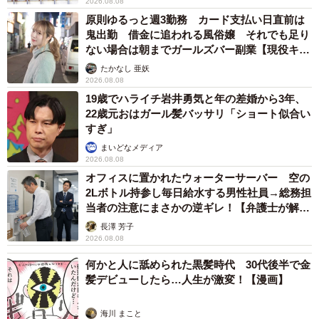
2026.08.08
原則ゆるっと週3勤務 カード支払い日直前は
鬼出勤 借金に追われる風俗嬢 それでも足り
ない場合は朝までガールズバー副業【現役キャ
ストに取材】
たかなし 亜妖
2026.08.08
19歳でハライチ岩井勇気と年の差婚から3年、
22歳元おはガール髪バッサリ「ショート似合い
すぎ」
まいどなメディア
2026.08.08
オフィスに置かれたウォーターサーバー 空の
2Lボトル持参し毎日給水する男性社員→総務担
当者の注意にまさかの逆ギレ！【弁護士が解
説】
長澤 芳子
2026.08.08
何かと人に舐められた黒髪時代 30代後半で金
髪デビューしたら…人生が激変！【漫画】
海川 まこと