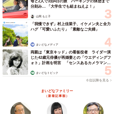
母と2人で3泊4日の旅 パーキングの休憩まで
分刻み… 「大学生でも組まねえよ！」
木箱に並んで販売される様子は、キウイフルーツそっくり（提供）
山岡 もと子
また、商品ディスプレイのアイデアについて、「マスコッ
「我慢できず」村上佳菜子、イケメン夫と全力
トの方はキウイフルーツと同じサイズで作っていることも
ハグ「可愛いふたり」「素敵なご夫婦」
あって、店舗の担当者さんと『木箱にぎゅうぎゅうに入っ
ていたらとてもかわいいですよね…』と盛り上がったんで
まいどなメディア
す。そのときは雑談程度でしたが、完成した売場を見ると
両親は「東京キッド」の看板役者 ライダー演
本当に実現していて…イメージぴったり！とびっくりしま
じた42歳元俳優が再婚妻との「ウエディングフ
ォト」計画を明言 「センスあるカメラマン求
した」と楢崎さん。
む」
まいどなトピック
６位以降を見る
まいどなファミリー
（新着記事順）