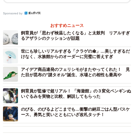
道のりを聞いた。
Sponsored by
──今回のコラボに至ったきっかけは？
おすすめニュース
天王寺公園の新エリア「てんしばｉ：ｎａ（イーナ）」の
飼育員が「思わず検温したくなる」と太鼓判 リアルすぎ
るアザラシのクッションが話題
オープンに伴い、天王寺動物園のグッズのコンペがあった
ので参加しました。もともと私がキーウィが大好きなので
世にも珍しいリアルすぎる「クラゲの傘」…美しすぎるだ
けなく、水族館からのオーダーに完璧に答えすぎ
「ぜひ作りたい！」と熱が入っていたんです。でも、単純
にキーウィの形を作るだけでは見た目がちょっと地味なの
アイデア商品連発のフェリシモがまたやってくれた！ 見
で、「キーウィ実寸大のぬいぐるみ」と「キウイフルーツ
た目が昆布の"謎タオル"誕生、水場との相性も最高や
実寸大のキーウィマスコット」の２商品を提案しました。
飼育員が監修で超リアル！ 「海遊館」の３変化ペンギンぬ
いぐるみを実物と比較、解説してもらった
のびる、のびるよどこまでも…衝撃の納豆ごはん型パスケ
ース、勇気と笑いとともにいざ改札タッチ！