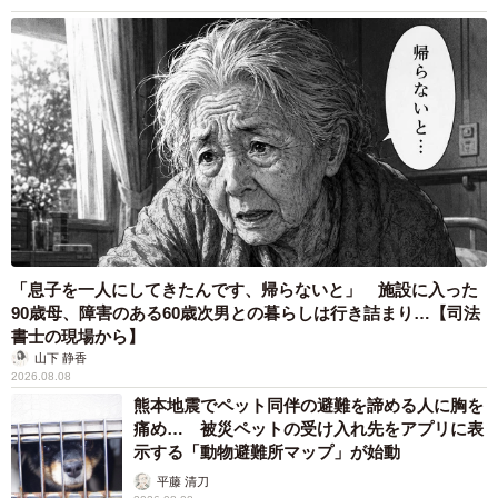
5/5
バッグに付けるとこんな感じに（提供）
訪れたお客さんからは「かわいい」「連れて帰る」と多く
の声が届いており、「スタッフの間では、この商品が売れ
ることを『キーウィの巣立ち』と呼んでいて、幸せな気持
ちで販売しています。企画と営業の一体感ができたようで
うれしい。何より、お客さまに愛おしいまなざしで里親に
なってもらえることがありがたい」と語った。
「息子を一人にしてきたんです、帰らないと」 施設に入った
90歳母、障害のある60歳次男との暮らしは行き詰まり…【司法
価格はミニマスコット１個９００円、ぬいぐるみ２２００
書士の現場から】
円（ともに税別）。ワッペンなしの通常バージョンは、
山下 静香
2026.08.08
［ＹＯＵ+ＭＯＲＥ！］オンラインショップ
熊本地震でペット同伴の避難を諦める人に胸を
（
https://www.felissimo.co.jp/youmore/gcd786978/
）にて
痛め… 被災ペットの受け入れ先をアプリに表
販売中。
示する「動物避難所マップ」が始動
平藤 清刀