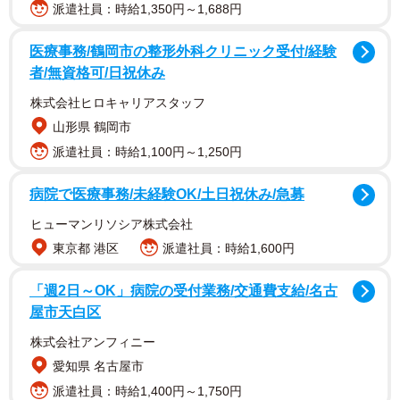
派遣社員：時給1,350円～1,688円
医療事務/鶴岡市の整形外科クリニック受付/経験
者/無資格可/日祝休み
株式会社ヒロキャリアスタッフ
山形県 鶴岡市
派遣社員：時給1,100円～1,250円
病院で医療事務/未経験OK/土日祝休み/急募
ヒューマンリソシア株式会社
東京都 港区
派遣社員：時給1,600円
商品を企画したのはフェリシモの雑貨ブランド「ＹＯＵ+Ｍ
ＯＲＥ！（ユーモア）」。「以前からツイッターで情報発
「週2日～OK」病院の受付業務/交通費支給/名古
信をしていたので、もう話題にならないだろう…と思って
屋市天白区
いたのが、予想に反して大きく拡散されてありがたいで
株式会社アンフィニー
す。売場でのかわいい陳列が良かったですね」と話すの
愛知県 名古屋市
は、ＹＯＵ+ＭＯＲＥ！開発担当の楢崎さん。商品実現への
派遣社員：時給1,400円～1,750円