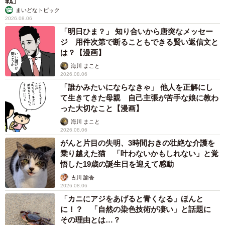
戦」
まいどなトピック
在するようですね。shelfallさんご自身はこちらの式の存在
2026.08.06
と答えはご存知でしたか。
「明日ひま？」 知り合いから唐突なメッセー
ジ 用件次第で断ることもできる賢い返信文と
は？【漫画】
「私は知りませんでした。グラフを描いていく途中（2つの
海川 まこと
関数のうち上の方を描いた時点）でなんとなく予想できま
2026.08.06
したが、最後まで描き終えたときには感動しました」
「誰かみたいにならなきゃ」 他人を正解にし
て生きてきた母親 自己主張が苦手な娘に教わ
妻からエプロンのプレゼントをもらったんだけど、謎の数
った大切なこと【漫画】
式が刺繍してあったので、気になって増減表を書いてグラ
海川 まこと
2026.08.06
フを描いたら愛を感じた
pic.twitter.com/6N5UCaOf1k
がんと片目の失明、3時間おきの壮絶な介護を
乗り越えた猫 「叶わないかもしれない」と覚
— shelfall@FP2級勉強中 (@shelfall)
April 25, 2020
悟した19歳の誕生日を迎えて感動
古川 諭香
妻のエプロンには答えを刺繍してました
2026.08.06
ある意味ペアルック？
pic.twitter.com/ejUxQgDvpF
「カニにアジをあげると青くなる」ほんと
に！？ 「自然の染色技術が凄い」と話題に
— shelfall@FP2級勉強中 (@shelfall)
April 25, 2020
その理由とは…？