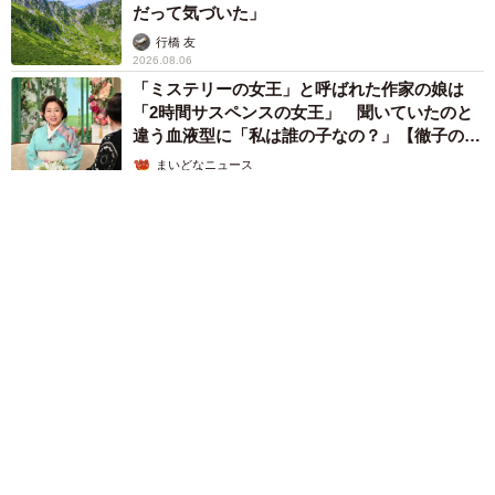
だって気づいた」
行橋 友
2026.08.06
「ミステリーの女王」と呼ばれた作家の娘は
「2時間サスペンスの女王」 聞いていたのと
違う血液型に「私は誰の子なの？」【徹子の部
屋】
まいどなニュース
2026.08.06
「わぁ…姐さん…」「永遠にお美しい」 大女優岩下志麻さ