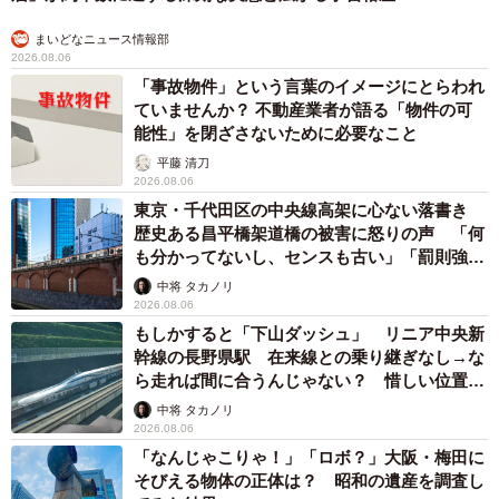
まいどなニュース情報部
2026.08.06
「事故物件」という言葉のイメージにとらわれ
ていませんか？ 不動産業者が語る「物件の可
能性」を閉ざさないために必要なこと
平藤 清刀
2026.08.06
東京・千代田区の中央線高架に心ない落書き
歴史ある昌平橋架道橋の被害に怒りの声 「何
も分かってないし、センスも古い」「罰則強化
して」
中将 タカノリ
2026.08.06
もしかすると「下山ダッシュ」 リニア中央新
幹線の長野県駅 在来線との乗り継ぎなし→な
ら走れば間に合うんじゃない？ 惜しい位置関
係が反響
中将 タカノリ
2026.08.06
「なんじゃこりゃ！」「ロボ？」大阪・梅田に
そびえる物体の正体は？ 昭和の遺産を調査し