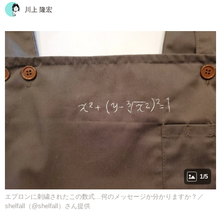
川上 隆宏
1/5
エプロンに刺繍されたこの数式…何のメッセージか分かりますか？／
shelfall（@shelfall）さん提供