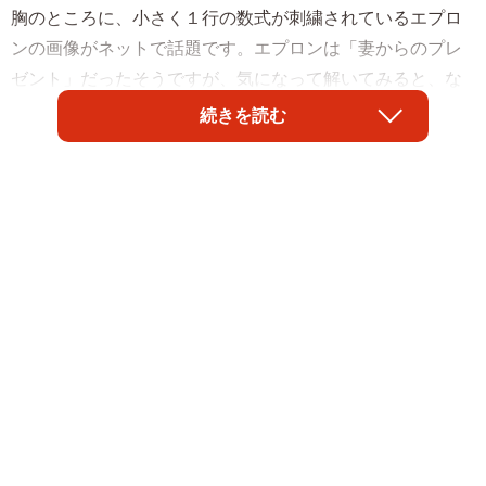
胸のところに、小さく１行の数式が刺繍されているエプロ
ンの画像がネットで話題です。エプロンは「妻からのプレ
ゼント」だったそうですが、気になって解いてみると、な
んと…愛のメッセージがあらわれたそうなんです。ああ、
続きを読む
なんて美しい理系的な展開。これぞ本当の「愛の方程式」
かもしれません…！