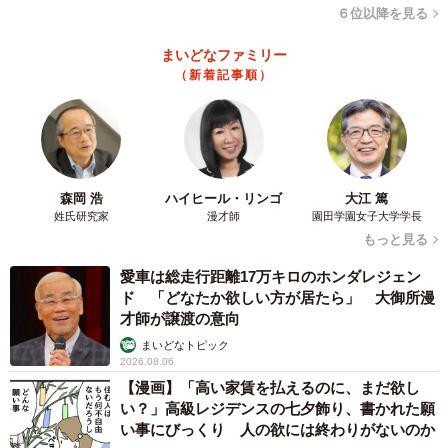
「＜か≦にすると中身が埋まって良いかも？」「似たような
６位以降を見る
問題が2012年の信州大学の理系の入試で出題されてます
まいどなファミリー
ね」と盛り上がる人たちもいました。ああ、みなさんマニ
（新着記事順）
アックすぎます！
投稿について、shelfallさんに聞きました。
―この刺繍…本当にすごいですね。
森岡 浩
ハイヒール・リンゴ
大江 篤
姓氏研究家
漫才師
園田学園女子大学学長
もっと見る
「はい。妻が手作業でしています。もともと刺繍が趣味な
愛車は総走行距離17万キロのホンダレジェン
ので、自分のと妻のと2つ合わせて1―2時間程度で作成した
ド 「どなたか欲しい方が居たら」 大御所漫
と思います」
才師が譲渡の意向
まいどなトピック
―何のプレゼントだったのでしょうか。
2026.08.06
【漫画】「高い家賃を払えるのに、まだ欲し
い？」高級レジデンスの七夕飾り、書かれた願
「ゴールデンウィーク中に私と娘の二人で妻に料理を作っ
い事にびっくり 人の欲には終わりがないのか
てあげよう、という話をしていたのを聞いて、私にエプロ