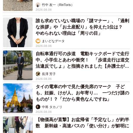
竹中 友一（RinToris）
―コンピュータで一瞬で解けるのに、手作業で解かれてい
2026.08.06
たのも驚きです。
誰も求めていない職場の「謎マナー」、「過剰
な挨拶」や「お土産配り」を抑えた1位は？
「もともと数学の問題を作ったり解いたりするのが好きだ
やめられない理由は「周りの目」
ったので、腕試しに解いてみようと思いました。せっかく
まいどなデータ
2026.08.06
手間をかけて作ってくれたものをコンピュータで一瞬で解
自転車通行可の歩道 電動キックボードで走行
いてしまっては味気ないというのもありました」
中、小学生とあわや衝突！ 「歩道走行は道交
法違反でしょ」と指摘されました【弁護士が解
―リプライ欄には「こんなの難しくてできない！」といっ
説】
長澤 芳子
た声が殺到していましたけど…。
2026.08.06
タイの電車の中で見た優先席のマーク 子ど
も、妊娠、けが人、お年寄り… 一つだけ謎の
「解くのには、1時間ほどかかりました。Twitterに載せたレ
ものが！？「だから黄色なんですね」
ポート用紙の解答は清書用で、実はその前にノートで下書
中将 タカノリ
き（微分計算と増減表作製）をしていました。偶関数であ
2026.08.06
ることを利用して定義域を0≦x≦1に絞って良いとに気づく
【物価高が直撃】お盆帰省「予定なし」が約半
数 新幹線・高速バスの「使い分け」が鮮明に
までは、xの正負で場合分けして複雑になってしまった点が