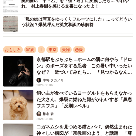
契約書の「甲・乙」を「僕・君」に変換したら… やれや
れ。 村上春樹を感じる文書になったよ！
「私の姉は写真をゆっくりフルーツにした」…ってどうい
う状況？爆笑呼んだ英文和訳の珍解答
おもしろ
家族
IT
東京
夫婦
恋愛
京都駅をぶらぶら→ホームの隅に何やら「ドロ
ン」のポーズをする忍者 この暑い中いったい
3/5
なぜ？ 近づいてみたら… 「見つかるなんて
未熟」
なんとコンピューターではなく、レポート用紙で！ ちなみにここは途
中将 タカノリ
中段階…解答はまだまだ続いています／shelfall（@shelfall）さん提供
2026.08.06
飼い主が食べているヨーグルトをもらえなかっ
た犬さん、爆裂に拗ねた顔がかわいすぎ「鼻息
フスフス」「反則レベル」
椎名 碧
2026.08.06
コガネムシを見つめる猫とパパ、偶然生まれた
神々しい構図が「宗教画のよう」と話題 「尊