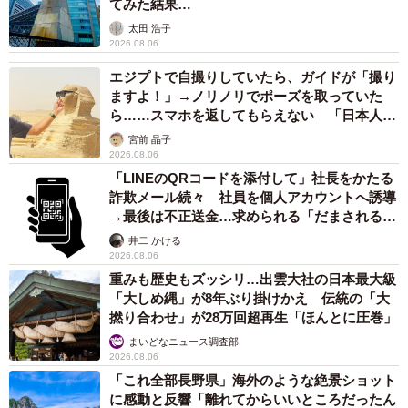
てみた結果…
太田 浩子
2026.08.06
エジプトで自撮りしていたら、ガイドが「撮り
ますよ！」→ノリノリでポーズを取っていた
ら……スマホを返してもらえない 「日本人は
カモ代表かも」「私は6時間で3万円払った」
宮前 晶子
2026.08.06
「LINEのQRコードを添付して」社長をかたる
詐欺メール続々 社員を個人アカウントへ誘導
→最後は不正送金…求められる「だまされる前
提」の対策
井二 かける
2026.08.06
重みも歴史もズッシリ…出雲大社の日本最大級
「大しめ縄」が8年ぶり掛けかえ 伝統の「大
撚り合わせ」が28万回超再生「ほんとに圧巻」
まいどなニュース調査部
2026.08.06
「これ全部長野県」海外のような絶景ショット
に感動と反響「離れてからいいところだったん