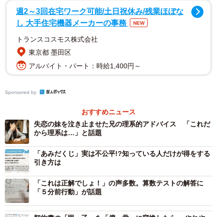
こんな感じで刺繍されています／shelfall（@shelfall）さん提供
週2～3回在宅ワーク可能/土日祝休み/残業ほぼな
し 大手住宅機器メーカーの事務
NEW
投稿したのは、東京都在住で結婚7年目、30代の方の
トランスコスモス株式会社
「shelfall」（@shelfall）さんです。「妻からエプロンのプ
東京都 墨田区
レゼントをもらったんだけど、謎の数式が刺繍してあった
アルバイト・パート：時給1,400円～
ので、気になって増減表を書いてグラフを描いたら愛を感
じた」と4月25日につぶやいたところ、26日午前で25万以
Sponsored by
上の「いいね」がついています。
おすすめニュース
難解そうで、思わずコンピュータの力を借りたくなるよう
失恋の妹を泣き止ませた兄の理系的アドバイス 「これだ
から理系は…」と話題
なこの数式…。なんとshelfallさんは、レポート用紙４枚に
わたって、ご自身の手で解答してしまいました。最後にあ
「あみだくじ」実は不公平!?知っている人だけが得をする
引き方は
らわれたグラフは…なんと「ハート」のかたち！。ああ、
なんかとてつもないものを見てしまった気がします！
「これは正解でしょ！」の声多数。算数テストの解答に
「５分前行動」が話題