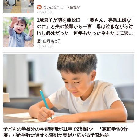
難しかったですね」
まいどなニュース情報部
2026.08.06
―なるほど…。せっかく解説いただいたのに、それ以上の
1歳息子が腕を亜脱臼 「奥さん、専業主婦な
のに」と夫の後輩から一言 母は泣きながら対
共感ができなくて申し訳ありません…！ 話題になったこ
応し必死だった 何年もたった今もたまに思い
とについて、どう思われますか。
出し…
山岡 もと子
2026.08.06
「予想以上の反響に驚いています。昨今は社会情勢により
暗い話題が多いので、私のツイートを見て一瞬でも温かい
気持ちになってくれた人がいたなら幸いです」
―ちなみにエプロンですけど、今後はどう使われますか？
「これまでは普段は妻が料理をしていて、私は休日たまに
作る程度なので、一緒に作ることはありませんでした。た
だ、せっかくおそろいのエプロンを作ってくれたので、こ
れからは一緒に料理したいね、と話しました」
子どもの学校外の学習時間が11年で2割減少 「家庭学習0分
層」が約半数に達する深刻な実態と広がる学習格差