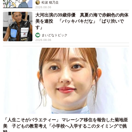
松波 穂乃圭
ンを買ってくれました。せっかくなので自分の分も買っ
2026.08.06
て、ペアルックになるような刺繍をしたそうです」
大河出演の39歳俳優 真夏の海で赤銅色の肉体
美を連投 「バッキバキだな」「ばり渋いで
す」
―この数式とグラフを刺繍するというのは、すごいセンス
まいどなトピック
です。
2026.08.06
「私が理系で数学好きなので、何か数学関連で面白いもの
はないかとインターネットで調べて、私が喜びそうな数式
を刺繍したそうです。私なら喜んで解いてメッセージに気
づいてくれるだろう、と考えての行動だそうです」
―ということは、特段、理系のカップルというわけではな
く？ お二人ともバリバリの理系と思ったのですが…。
「妻は理系ではなく、職業は専業主婦です」
「人生こそがバラエティー」 マレーシア移住を報告した菊地亜
美 子どもの教育考え「小学校へ入学するこのタイミングで挑
―ネットで調べてみると、ハートを描く数式はいくつか存