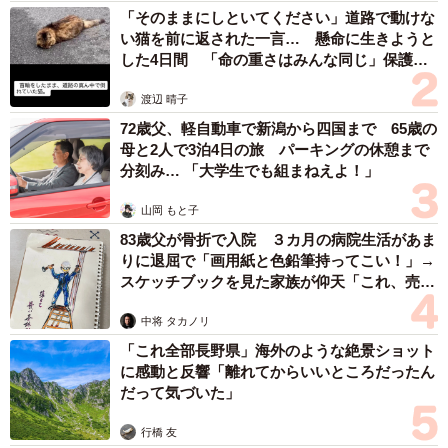
「そのままにしといてください」道路で動けな
い猫を前に返された一言… 懸命に生きようと
5/5
した4日間 「命の重さはみんな同じ」保護団
体代表の訴え
式と解のグラフ…夫婦そろってペアルック／shelfall（@shelfall）さん提
渡辺 晴子
供
72歳父、軽自動車で新潟から四国まで 65歳の
母と2人で3泊4日の旅 パーキングの休憩まで
リプライ欄には「素敵＆知的」「すげぇーなぁーかっこい
分刻み… 「大学生でも組まねえよ！」
ー」という声が殺到。理系の人たちの恋模様を描くアニメ
やマンガの作品で描かれている世界が、リアルに展開され
山岡 もと子
ていることに衝撃を受けたという反応も。一方で、あまり
83歳父が骨折で入院 ３カ月の病院生活があま
りに退屈で「画用紙と色鉛筆持ってこい！」→
もの高レベルな愛情表現に、「私には解けぬ愛であった」
スケッチブックを見た家族が仰天「これ、売れ
「俺には一生分からないかも」と、がっかりしちゃう人も
ますよ…」
いて…。「私には恋愛におけるXの解が見つからないような
中将 タカノリ
「これ全部長野県」海外のような絶景ショット
ので、このまま朽ち果てようと思います」…いやいや、そ
に感動と反響「離れてからいいところだったん
んなことはありませんよ！
だって気づいた」
なお、問題を見て「なつかしい！！高校数学の対数関数」
行橋 友