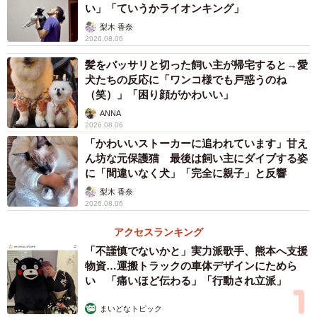
い」「ていうかライオンキング」
梨木 香奈
2026.08.06
髪をバッサリと切った飼い主が帰宅すると→愛
犬たちの反応に「ワンコ様でも戸惑うのね
4/5
（笑）」「困り顔がかわいい」
すごい…ハートのグラフが…！「最後まで描き終えたときには感動しま
ANNA
した」／shelfall（@shelfall）さん提供
2026.08.06
「かわいいストーカーに追われています」甘え
しかも、このお話には続きがあり、「妻のエプロンには答
ん坊な元保護猫 最後は飼い主にダイブする姿
に「間違いなく犬」「完全に親子」と反響
えを刺繍してました ある意味ペアルック？」とのこ
梨木 香奈
と…。きゃーっ、素敵すぎます！
2026.08.06
アクセスランキング
「不謹慎でないかと」実力派歌手、熊本へ支援
物資…運搬トラックの車体デザインにためら
い 「痛いほど伝わる」「行動され立派」
まいどなトピック