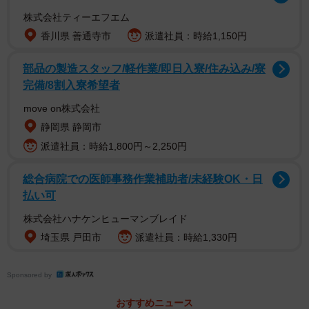
株式会社ティーエフエム
香川県 善通寺市
派遣社員：時給1,150円
部品の製造スタッフ/軽作業/即日入寮/住み込み/寮
完備/8割入寮希望者
move on株式会社
静岡県 静岡市
派遣社員：時給1,800円～2,250円
2/5
総合病院での医師事務作業補助者/未経験OK・日
ストーブの前に陣取る
払い可
株式会社ハナケンヒューマンブレイド
埼玉県 戸田市
派遣社員：時給1,330円
Sponsored by
おすすめニュース