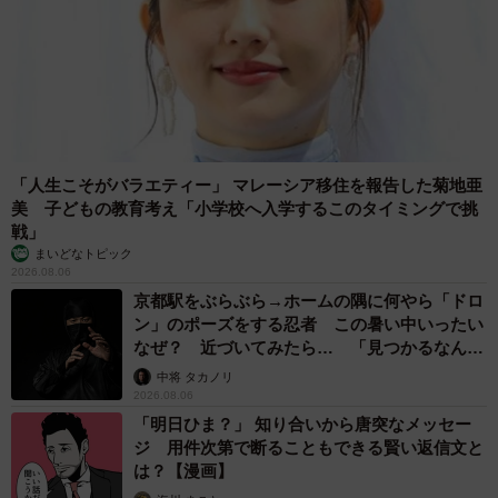
を連れてきたスタッフさんが、「なかなか出てこないと思
うけど、ゆっくりならしてください」と言ったが、すぐに
添い寝をするようになった。甘えん坊で、膝の上に乗ると
なかなか降りてくれない。
「人生こそがバラエティー」 マレーシア移住を報告した菊地亜
美 子どもの教育考え「小学校へ入学するこのタイミングで挑
戦」
まいどなトピック
2026.08.06
京都駅をぶらぶら→ホームの隅に何やら「ドロ
ン」のポーズをする忍者 この暑い中いったい
なぜ？ 近づいてみたら… 「見つかるなんて
未熟」
中将 タカノリ
2026.08.06
「明日ひま？」 知り合いから唐突なメッセー
ジ 用件次第で断ることもできる賢い返信文と
は？【漫画】
5/5