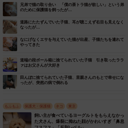
兄弟で猫の取り合い 「僕の茶トラ猫が欲しい」という弟
のために保護猫を飼ったが…
道路にたたずんでいた子猫、耳が聴こえず右目も見えなく
なったが…
2014年6月、もりすくんは、東京都の繁華街で兄弟2匹一緒
なにげなくエサを与えていた猫が出産、子猫たちを連れて
やってきた
に捨てられているところを発見、保護された。生後2カ月く
らいだった。
道端の段ボール箱に捨てられていた子猫 引き取ったララ
ァはお父さんが大好き
しかし、保護した人が飼えなくなり、2匹は知り合いの家に
預けられることになった。ところが、その人の家でも飼え
田んぼに捨てられていた子猫、里親さんのもとで幸せにな
ったが、突然の病で倒れる
なくなり、2015年6月、2匹は動物病院に預けられた。必要
な費用は、預けた人が支払った。7月に彼らは、日野の「保
護ねこ広場にゃん福゜」のスタッフ猫になった。
もふもふ
保護犬・保護猫
ネコ
東京
飼い主が食べているヨーグルトをもらえなかっ
子猫の時に捨てられてから、あちらこちら渡り歩いてきた
た犬さん、爆裂に拗ねた顔がかわいすぎ「鼻息
ことになる。
フスフス」「反則レベル」