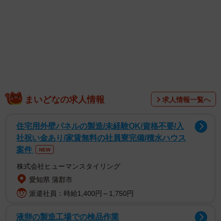
1/5
家に来た時は、眼がはれ、鼻水がずるずる垂れていた
まいどなの求人情報
求人情報一覧へ
落ち着ける家が見つからず
住宅用外壁パネルの製造/未経験OK/資格不要/入
社祝い金あり/家賃無料の社員寮完備/積水ハウス
案件
NEW
株式会社ヒューマンスタイリング
愛知県 蒲郡市
派遣社員：時給1,400円～1,750円
液卵の製造工場での検品作業