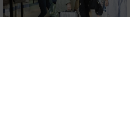
【物価高が直撃】お盆帰省「予定なし」が約半数 新幹線・高
速バスの「使い分け」が鮮明に
まいどなニュース情報部
2026.08.06
1歳息子が腕を亜脱臼 「奥さん、専業主婦な
のに」と夫の後輩から一言 母は泣きながら対
応し必死だった 何年もたった今もたまに思い
出し…
山岡 もと子
2026.08.06
子どもの学校外の学習時間が11年で2割減少
「家庭学習0分層」が約半数に達する深刻な実
態と広がる学習格差