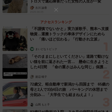
トロスで適応障害だった女性の人生が一変
3/5
古川 諭香
2026.08.05
ハンモックの上ではなく、下にもぐる
アクセスランキング
「不謹慎でないかと」実力派歌手、熊本へ支援
東京都に住む山田さんは、もともと猫が好きだった。「フ
物資…運搬トラックの車体デザインにためら
ランスに留学していた時、猫がいる家にホームステイして
い 「痛いほど伝わる」「行動され立派」
保護猫のことを知ったのですが、帰国したら保護猫を飼お
まいどなトピック
うと思ったんです」
「そのままにしといてください」道路で動けな
い猫を前に返された一言… 懸命に生きようと
2015年7月から8月にかけて、山田さんは譲渡会に足を運
した4日間 「命の重さはみんな同じ」保護団
び、保護ねこ広場にゃん福゜にも猫を見に行った。茶トラ
体代表の訴え
渡辺 晴子
の子との暮らしに憧れて、茶トラの子を探していた。
72歳父、軽自動車で新潟から四国まで 65歳の
母と2人で3泊4日の旅 パーキングの休憩まで
にゃん福で茶トラの子を飼いたいと相談したら、「茶白な
分刻み… 「大学生でも組まねえよ！」
らいるけど、いかがですか」と言われた。その子は、部屋
の隅っこの洗濯機のところに隠れていた。大きな猫にいじ
山岡 もと子
められていたので怖くてフロアに出られなかったようだっ
83歳父が骨折で入院 ３カ月の病院生活があま