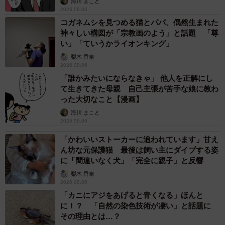
海川 まこと
後から来たりうすくん（右）とは仲良し
2026.08.06
コガネムシを見つめる猫とパパ、偶然生まれた
神々しい構図が「宗教画のよう」と話題 「尊
い」「ていうかライオンキング」
梨木 香奈
2026.08.06
「誰かみたいにならなきゃ」 他人を正解にし
て生きてきた母親 自己主張が苦手な娘に教わ
った大切なこと【漫画】
海川 まこと
2026.08.06
「かわいいストーカーに追われています」甘え
ん坊な元保護猫 最後は飼い主にダイブする姿
に「間違いなく犬」「完全に親子」と反響
梨木 香奈
2026.08.06
「カニにアジをあげると青くなる」ほんと
に！？ 「自然の染色技術が凄い」と話題に
その理由とは…？