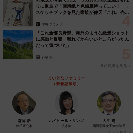
りに退屈で「画用紙と色鉛筆持ってこい！」→
た。ごはんもあまり食べられず、栄養状態が悪いためやせ
スケッチブックを見た家族が仰天「これ、売れ
て小さく、被毛は、ところどころはげていた。山田さん
ますよ…」
は、「優しい子」という印象を持った。
中将 タカノリ
「これ全部長野県」海外のような絶景ショット
に感動と反響「離れてからいいところだったん
甘えん坊のもりすくん
だって気づいた」
行橋 友
６位以降を見る
まいどなファミリー
（新着記事順）
森岡 浩
ハイヒール・リンゴ
大江 篤
姓氏研究家
漫才師
園田学園女子大学学長
もっと見る