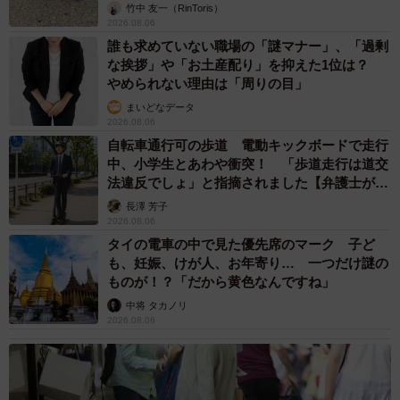
竹中 友一（RinToris）
2026.08.06
誰も求めていない職場の「謎マナー」、「過剰
な挨拶」や「お土産配り」を抑えた1位は？
やめられない理由は「周りの目」
まいどなデータ
2026.08.06
自転車通行可の歩道 電動キックボードで走行
中、小学生とあわや衝突！ 「歩道走行は道交
法違反でしょ」と指摘されました【弁護士が解
説】
長澤 芳子
2026.08.06
タイの電車の中で見た優先席のマーク 子ど
も、妊娠、けが人、お年寄り… 一つだけ謎の
ものが！？「だから黄色なんですね」
中将 タカノリ
2026.08.06