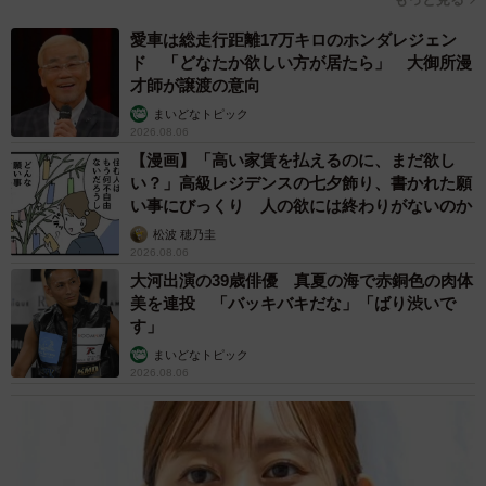
愛車は総走行距離17万キロのホンダレジェン
ド 「どなたか欲しい方が居たら」 大御所漫
才師が譲渡の意向
まいどなトピック
2026.08.06
4/5
【漫画】「高い家賃を払えるのに、まだ欲し
ピアニストの山田さんと連弾
い？」高級レジデンスの七夕飾り、書かれた願
い事にびっくり 人の欲には終わりがないのか
茶白の猫は、近づくと膝に乗ってきた。「甘えてくれたの
松波 穂乃圭
2026.08.06
で、この子を我が家に引き取ってのんびり暮らしてもらい
大河出演の39歳俳優 真夏の海で赤銅色の肉体
たいと思い、なるべく早く引き取ることにしました」。猫
美を連投 「バッキバキだな」「ばり渋いで
の名前は、もりすにした。
す」
まいどなトピック
2026.08.06
兄弟猫の茶トラの子とは仲が良かったので一緒に飼ってあ
げたいと思ったが、もりすくんの状態が悪かったので、ま
ずはもりすくんだけ飼うことにしたという。もりすくん
は、2015年8月27日、山田家の一員になった。もりすくん