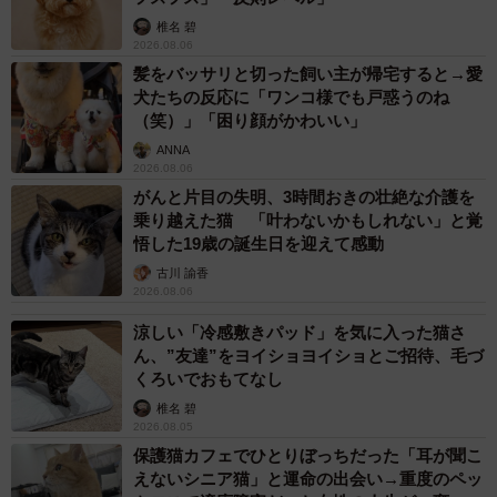
椎名 碧
保護猫を飼おう
2026.08.06
髪をバッサリと切った飼い主が帰宅すると→愛
犬たちの反応に「ワンコ様でも戸惑うのね
（笑）」「困り顔がかわいい」
ANNA
2026.08.06
がんと片目の失明、3時間おきの壮絶な介護を
乗り越えた猫 「叶わないかもしれない」と覚
悟した19歳の誕生日を迎えて感動
古川 諭香
2026.08.06
涼しい「冷感敷きパッド」を気に入った猫さ
ん、”友達”をヨイショヨイショとご招待、毛づ
くろいでおもてなし
椎名 碧
2026.08.05
保護猫カフェでひとりぼっちだった「耳が聞こ
えないシニア猫」と運命の出会い→重度のペッ