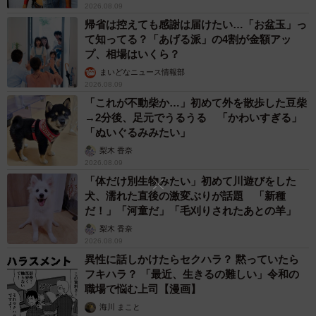
2026.08.09
帰省は控えても感謝は届けたい…「お盆玉」っ
て知ってる？「あげる派」の4割が金額アッ
プ、相場はいくら？
まいどなニュース情報部
2026.08.09
「これが不動柴か…」初めて外を散歩した豆柴
→2分後、足元でうるうる 「かわいすぎる」
「ぬいぐるみみたい」
梨木 香奈
2026.08.09
「体だけ別生物みたい」初めて川遊びをした
犬、濡れた直後の激変ぶりが話題 「新種
だ！」「河童だ」「毛刈りされたあとの羊」
梨木 香奈
2026.08.09
異性に話しかけたらセクハラ？ 黙っていたら
フキハラ？ 「最近、生きるの難しい」令和の
職場で悩む上司【漫画】
海川 まこと