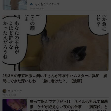
説】
もくもくライターズ
2026.08.08
2泊3日の東京出張→飼い主さんが不在中ハムスターに異変 眉
間にできた深いしわ、「急に老けた？」【漫画】
海川 まこと
2026.08.08
酔って転んでアザだらけ ネイルも折れて超悲
惨 ケガが絶えない夜のお仕事 「病院代」と