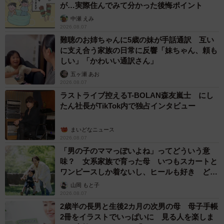
が…実際住んでみて分かった後悔ポイント
中瀬 えみ
2026.08.07
難聴のお姉ちゃんに5歳の妹が手話通訳 互い
に支え合う家族の日常に反響「妹ちゃん、頼も
しい」「かわいい通訳さん」
五ヶ瀬 あお
2026.08.07
ラストライブ控えるT-BOLAN森友嵐士 にし
たん社長がTikTok内で独占インタビュー
まいどなニュース
2026.08.07
「男の子のママっぽいよね」ってどういう意
味？ 女系家族で育った母 いつもスカートと
ワンピースしか着ないし、ヒールも好き どの
へんが…
山岡 もと子
2026.08.07
2歳半の長男と生後2カ月の次男の母 母子手帳
2冊をイラストでいっぱいに 見る人を楽しま