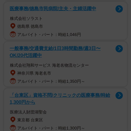
茶トラ猫の飼い主さんたちや、ほかの猫の飼い主さん、は
医療事務/徳島市民病院/主夫・主婦活躍中
たまた犬の飼い主さんたちからも「うちもです！」と報告
株式会社ソラスト
写真が続々と届き、「なんてかわいいの」「そしてドヤ
徳島県 徳島市
顔」「顔出しパネルやんw」「やり切った感（笑）」「この
アルバイト・パート：時給1,046円
淡々とした表情がさらにジワジワwww」「お気持ちお察し
致します（笑）」など、コメント欄はにぎわいを見せてい
一般事務/交通費支給/1日3時間勤務/週3日〜
OK/20代活躍中
ます。
株式会社翔和サービス 海老名物流センター
ちくわちゃん史上、最大の穴が完成
神奈川県 海老名市
アルバイト・パート：時給1,350円～
「台東区」資格不問/クリニックの医療事務/時給
1,300円から
医療法人財団湖聖会
東京都 台東区
アルバイト・パート：時給1,300円～