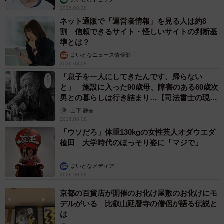
2026.08.08
ネット通販で「運営者情報」を見る人は約8
割 信頼できるサイト・怪しいサイトの判断基
準とは？
まいどなニュース情報部
2026.08.08
「息子を一人にしてきたんです、帰らない
と」 施設に入った90歳母、障害のある60歳次
男との暮らしは行き詰まり…【司法書士の現場
から】
山下 静香
2026.08.08
「ウソだろ」体重130kgの女性芸人オダウエダ
植田 大学時代のほっそり姿に「マジで」
まいどなメディア
2026.08.08
京都の百貨店が開催のお化け屋敷のお化けにモ
デルがいる 比叡山延暦寺の僧侶が語る伝説と
は