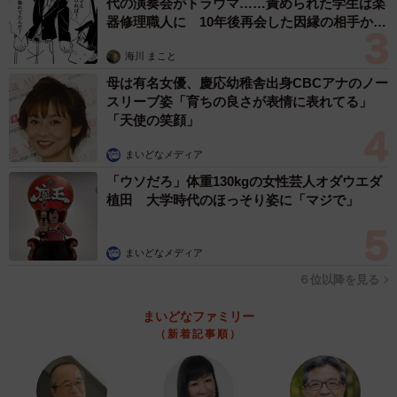
カーテンをよじ登ったり、やんちゃな子です」
代の演奏会がトラウマ……責められた学生は楽
器修理職人に 10年後再会した因縁の相手から
思わぬ申し出【漫画】
壁紙を破いたり、カーテンをよじ登ったりしながら、元気
海川 まこと
いっぱいに過ごしているというちくわちゃん。カーテンに
母は有名女優、慶応幼稚舎出身CBCアナのノー
開いた穴も、ちくわちゃんにとっては、大好きな飼い主さ
スリーブ姿「育ちの良さが表情に表れてる」
「天使の笑顔」
んの帰りを待つための“特等席”だったのかもしれません。
まいどなメディア
「ウソだろ」体重130kgの女性芸人オダウエダ
植田 大学時代のほっそり姿に「マジで」
まいどなメディア
６位以降を見る
まいどなファミリー
（新着記事順）