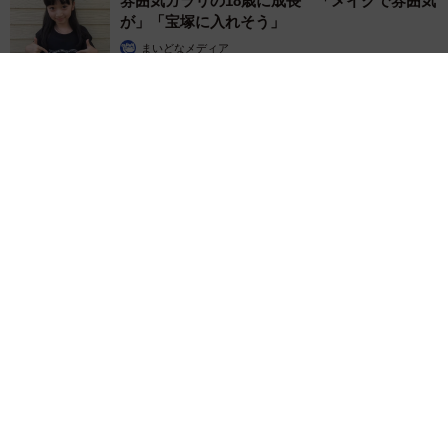
雰囲気ガラリの18歳に成長 「メイクで雰囲気
が」「宝塚に入れそう」
まいどなメディア
2026.08.07
「即座に案内することが不可能です」レストランの入り口に大
きな注意書き オートリザーブからの予約を拒否するお断りに
賛同者続々
中将 タカノリ
2026.08.07
「本は買うだけでいい」京極夏彦さんの言葉に