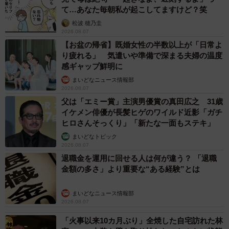
て…あなた毎朝私が起こしてますけど？笑
松波 穂乃圭
2026.08.07
【お盆の帰省】既婚女性の半数以上が「日常よ
り疲れる」 気遣いや準備で深まる夫婦の温度
感ギャップ鮮明に
まいどなニュース情報部
2026.08.07
父は「エミー賞」主演男優賞の真田広之 31歳
イケメン俳優が長髪ヒゲのワイルド近影「ガチ
ヒロさんそっくり」「新たな一面もステキ」
まいどなトピック
2026.08.07
退職金を運用に回せる人は何が違う？ 「退職
金額の多さ」より重要な“ある経験”とは
まいどなニュース情報部
2026.08.07
「火事以来10カ月ぶり」全焼した自宅訪れた林