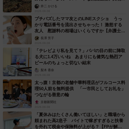
るか
井二 かける
2026.08.08
プチバズしたママ友とのLINEスクショ うっ
かり電話番号を流出させちゃった！ 激怒する
友人 慰謝料の相場はいくらですか【弁護士が
解説】
長澤 芳子
2026.08.08
「テレビより私を見て？」パパの目の前に陣取
る犬に1.4万いいね あまりにも健気な熱烈ア
ピールのちょっと切ない結末
梨木 香奈
2026.08.08
太っ腹！京都の老舗中華料理店がフルコース料
理50人前を無料提供 「一市民としてお礼を」
つながる善意の輪
京都新聞社
2026.08.08
「夏休みはたくさん働いてほしい」と職場から
頼まれた高2息子 バイトで稼ぎすぎると扶養
を外れて税金や保険料が上がる？【FPが解