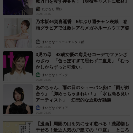
数万円を渡す神客も！【現役キャストに取材】
たかなし 亜妖
2026.08.07
乃木坂46賀喜遥香 5年ぶり週チャン表紙 巻
頭グラビアでは激レアなメガネルームウエア姿
まいどなニュースエンタメ部
2026.08.07
3児の母 43歳女優の肩見せコーデでファンざ
わざわ 「色っぽすぎて思わず二度見」「むっ
かしからずっと可愛い」
まいどなトピック
2026.08.07
あのちゃん、雨の日のショーパン姿に「雨が似
合う」「脚めっちゃきれい！」「水も滴る良い
アーティスト」 幻想的な近影が話題
まいどなメディア
2026.08.07
【漫画】周囲の目を気にせず遊べる！洗濯物も
干せる！最近人気の戸建ての「中庭」 ところ