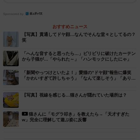
Sponsored by
おすすめニュース
【写真】貫通してドヤ顔…なんでそんな堂々としてるの？
笑
「へんな音すると思ったら…」ビリビリに破けたカーテン
から子猫が…「やられた～」「ハンモックにしたにゃ」
「新聞やっつけといたよ！」愛猫の“ドヤ顔”報告に爆笑
「かわいすぎて許しちゃう」「なんて楽しそう」「ありが
とうと言うしかないw」
【写真】視線を感じる…猫さんが隠れていた場所は？
猫さんに「モグラ叩き」を教えたら→「天才すぎた
2/5
w」完全に理解して遊ぶ姿に反響
やんちゃで愛らしいちくわちゃん（画像提供：まさきさん）