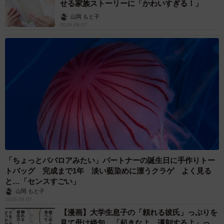
せる家族ストーリーに「かわいすぎる！」
山岡 もと子
2026.08.07
「ちょっとババロアみたい」パートナーの誕生日に手作りトー
トバッグ 完成まで1年 淡い藍染めに漂うクラゲ よく見る
と…「センスすごい」
山岡 もと子
2026.08.07
【漫画】大学生息子の「頼れる彼氏」っぷりを
見て母は絶句 「起きなよ、遅刻するよ」っ