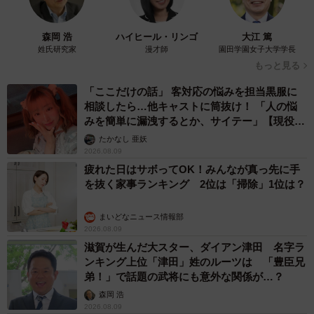
森岡 浩
ハイヒール・リンゴ
大江 篤
姓氏研究家
漫才師
園田学園女子大学学長
もっと見る
「ここだけの話」 客対応の悩みを担当黒服に
相談したら…他キャストに筒抜け！ 「人の悩
みを簡単に漏洩するとか、サイテー」【現役キ
ャストに取材】
たかなし 亜妖
2026.08.09
疲れた日はサボってOK！みんなが真っ先に手
を抜く家事ランキング 2位は「掃除」1位は？
まいどなニュース情報部
2026.08.09
滋賀が生んだ大スター、ダイアン津田 名字ラ
ンキング上位「津田」姓のルーツは 「豊臣兄
弟！」で話題の武将にも意外な関係が…？
森岡 浩
2026.08.09