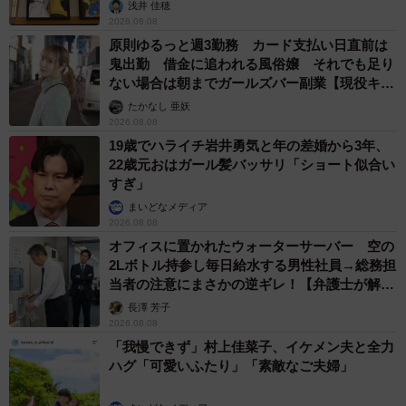
浅井 佳穂
2026.08.08
原則ゆるっと週3勤務 カード支払い日直前は
鬼出勤 借金に追われる風俗嬢 それでも足り
ない場合は朝までガールズバー副業【現役キャ
ストに取材】
たかなし 亜妖
2026.08.08
19歳でハライチ岩井勇気と年の差婚から3年、
22歳元おはガール髪バッサリ「ショート似合い
すぎ」
まいどなメディア
2026.08.08
オフィスに置かれたウォーターサーバー 空の
2Lボトル持参し毎日給水する男性社員→総務担
当者の注意にまさかの逆ギレ！【弁護士が解
説】
長澤 芳子
2026.08.08
「我慢できず」村上佳菜子、イケメン夫と全力
ハグ「可愛いふたり」「素敵なご夫婦」