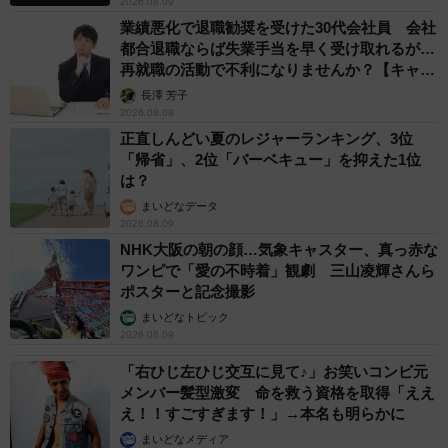
2026.08.09
業績悪化で退職勧奨を受けた30代会社員 会社
都合退職ならば失業手当を早く受け取れるが…
再就職の活動で不利になりませんか？【キャリ
アカウンセラーが解説】
長澤 芳子
2026.08.09
正直しんどい夏のレジャーランキング、3位
「帰省」、2位「バーベキュー」を抑えた1位
は？
まいどなデータ
2026.08.09
NHK大阪の朝の顔…気象キャスター、真っ赤な
ワンピで「愛の不時着」観劇 三山凌輝さんら
ポスターと記念撮影
まいどなトピック
2026.08.09
「右ひじ左ひじ交互に見て♪」お笑いコンビ元
メンバー髪型激変 命を救う資格を取得「ええ
え！！すごすぎます！」→本名も明らかに
まいどなメディア