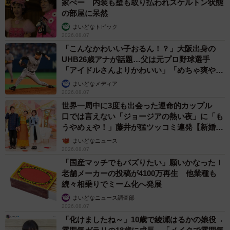
家ぺー 内装も壁も取り払われスケルトン状態
の部屋に呆然
まいどなトピック
2026.08.07
「こんなかわいい子おるん！？」大阪出身の
UHB26歳アナが話題…父は元プロ野球選手
「アイドルさんよりかわいい」「めちゃ爽や
か」
まいどなメディア
2026.08.07
世界一周中に3度も出会った運命的カップル
口では言えない「ジョージアの熱い夜」に「も
うやめぇや！」藤井が猛ツッコミ連発【新婚さ
ん】
まいどなニュース
2026.08.07
「国産マッチでもバズりたい」願いかなった！
老舗メーカーの投稿が4100万再生 他業種も
続々相乗りでミーム化へ発展
まいどなニュース調査部
2026.08.07
「化けましたね～」10歳で綾瀬はるかの娘役→