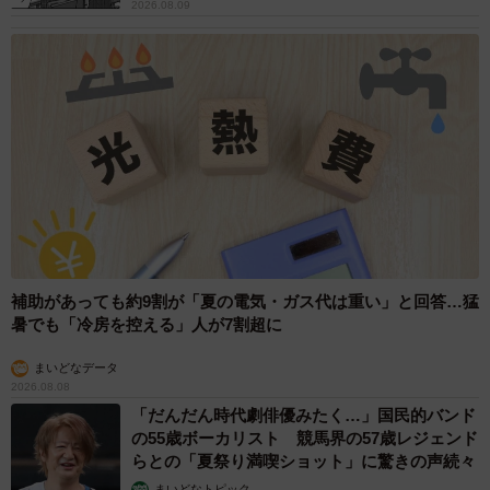
2026.08.09
補助があっても約9割が「夏の電気・ガス代は重い」と回答…猛
暑でも「冷房を控える」人が7割超に
まいどなデータ
2026.08.08
「だんだん時代劇俳優みたく…」国民的バンド
の55歳ボーカリスト 競馬界の57歳レジェンド
らとの「夏祭り満喫ショット」に驚きの声続々
まいどなトピック