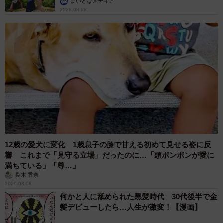
まいどなメディア
2026.08.08
12歳の愛犬に変化 1歳息子の膝で甘える初めて見せる姿に反
響 これまで「見守る立場」だったのに…「頭ポンポンが愛に
満ちている」「尊…」
梨木 香奈
2026.08.08
何かと人に舐められた黒髪時代 30代後半で金
髪デビューしたら…人生が激変！【漫画】