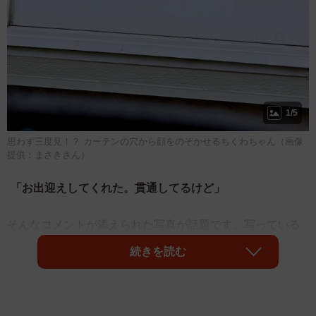
1/5
思わず三度見！？ カーテンの穴から顔をのぞかせるちくわちゃん（画像
提供：まさきさん）
「お出迎えしてくれた。貫通してるけど」
そんなコメントが添えられた写真が話題です。写っている
のは、茶トラの「ちくわ」ちゃん（2歳・女の子）。窓辺に
続きを読む
たたずむちくわちゃんは、カーテンに開いた丸い穴からひ
ょっこり顔をのぞかせ、帰宅した飼い主さんのほうをじっ
と見つめています。