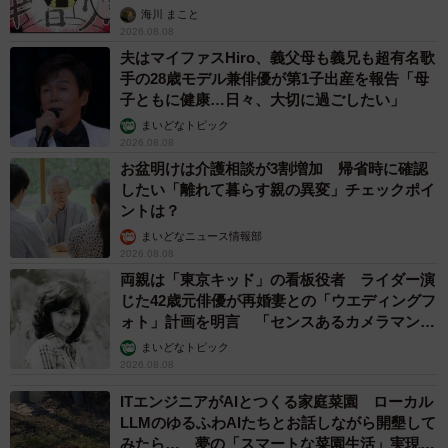
海川 まこと
2026.08.08
夫はマイファスHiro、義父母も義兄も超有名歌
手の28歳モデル兼俳優が第1子出産を報告「母
子ともに健康…日々、大切に過ごしたい」
まいどなトピック
2026.08.08
お盆明けは介護相談が3割増加 帰省時に確認
したい「離れて暮らす親の異変」チェックポイ
ントは？
まいどなニュース情報部
2026.08.08
両親は「東京キッド」の看板役者 ライダー演
じた42歳元俳優が再婚妻との「ウエディングフ
ォト」計画を明言 「センスあるカメラマン求
む」
まいどなトピック
2026.08.08
ITエンジニアがAIとつくる家庭菜園 ローカル
LLMのゆるふわAIたちとお話しながら開墾して
みたら… 夢の「スマートな菜園生活」実現な