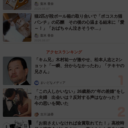
梨木 香奈
2026.08.07
猫2匹が段ボール箱の取り合いで「ポコスカ猫
パンチ」の応酬 その後の心温まる結末に「愛
～！」「おばちゃん泣きそうや…」
梨木 香奈
2026.08.07
アクセスランキング
「キム兄」木村祐一が激やせ、松本人志と2シ
3/5
ョット「一瞬、分からなかったわ」「テキヤの
兄さん」
飼い主さんの膝上でくつろぐちくわちゃん（画像提供：まさきさん）
まいどなメディア
どうやら、ちくわちゃんのかわいらしいお出迎えにすっか
「この人しかいない」26歳差の“年の差婚”をし
た夫婦 出会いは？反対する声はなかった？
りメロメロになった様子。カーテンのことは、いったん記
今の思いを聞いた
憶の奥深くにしまうことにしたようです。
古川 諭香
「ちくわは、ふだんから元気いっぱい。壁紙を破いたり、
「お前さえいなければ金賞取れてた！」高校時