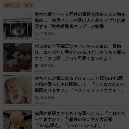
おもしろ
ネコ
飼い主のThreadsユーザー・まさきさん（@cima3388）に
よると、このカーテンはすでに一緒に暮らす猫さんたちに
熊本地震でペット同伴の避難を諦める人に胸を
痛め… 被災ペットの受け入れ先をアプリに表
引っかかれ、ボロボロの状態になっているものなのだそ
示する「動物避難所マップ」が始動
う。
平藤 清刀
2026.08.08
「お出迎えは、毎回こうしてしてくれるのですが、ここま
ボロボロで不細工なおじいちゃん猫に一目惚
れ エイズだし手がかかるけど…おうちで暮ら
で大きな穴が開いたのは今回が初めてです」
すと「おじ猫」だって可愛くなったよ！
鶴野 浩己
見慣れた光景とはいえ、「三度見しました」と、呆然とし
2026.08.08
た様子で当時を振り返る飼い主さん。「意味がわからな
赤ちゃんが気になる？ひょっこり顔を出す2匹
い…」と困惑しつつ、家に入ったといいます。
の猫の愛らしさに悶絶…！ 「こんなかわいい
構図あります？」「ベストショットすぎる！」
梨木 香奈
「玄関を入ると、走ってきてすりすりしてくれました」
2026.08.08
猫用の爪研ぎおもちゃを買ったら…「これで合
ってますか？」予想外の使い方が大反響
「100点満点」「かわいいからよし！」