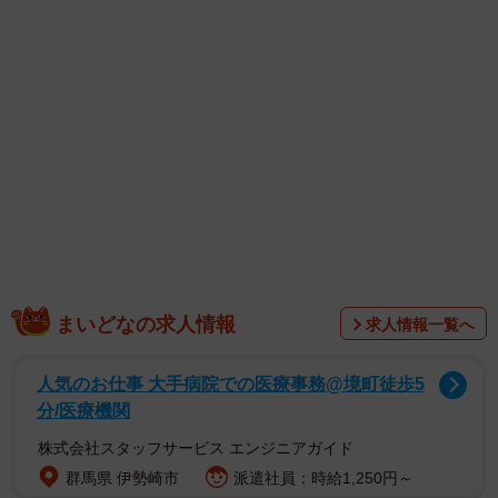
まいどなの求人情報
求人情報一覧へ
その姿は、観光地などでよく見られる「顔はめパネル」の
ようでもあり、白いドレスを着ておめかししているように
人気のお仕事 大手病院での医療事務@境町徒歩5
も見えます。飼い主さんにとっては、お出迎えにほっこり
分/医療機関
する一方で、苦笑いせざるを得ない状況を写したこの光景
株式会社スタッフサービス エンジニアガイド
に3万件超の“いいね”が殺到。
群馬県 伊勢崎市
派遣社員：時給1,250円～