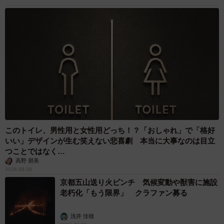
このトイレ、男性用と女性用どっち！？「おしゃれ」で「格好
いい」デザインが生む笑えない悲喜劇 本当に大事なのは目立
つことではなく…
高野 朋美
2026.08.09
京都五山送り火ピンチ 気候変動や獣害に施設
老朽化「もう限界」 クラファン募る
浅井 佳穂