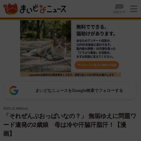
まいどなニュースをGoogle検索でフォローする
2025.11.09(Sun)
「それぜんぶおっぱいなの？」 無垢ゆえに問題ワ
ード連発の2歳娘 母は冷や汗脇汗脂汗！【漫
画】