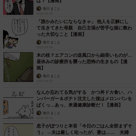
は？【漫画】
慣れた様子で「ほら、えみちゃん。何歳ですか？って」と
海川 まこと
答えを促します。ところがそのとき、えみりちゃんの視線
2026.08.06
「誰かみたいにならなきゃ」 他人を正解にし
は女性のある部分にくぎ付けになっていました。
て生きてきた母親 自己主張が苦手な娘に教わ
った大切なこと【漫画】
女性のふくよかなお腹を見上げ、驚いたような表情を浮か
海川 まこと
べるえみりちゃんの様子に、妻は嫌な予感がします。さら
2026.08.06
に妻は、この後起こるであろう展開を予想し、「や…やめ
木の枝？エアコンの送風口から細長いものが…
昼休みの診療所を襲った恐怖の生きもの【漫
ろよ……？」と心の中でえみりちゃんを制するように祈り
画】
ます。
海川 まこと
2026.08.05
なんか忘れてる気がする かつ丼ドカ食い、ハ
ンバーガー＆ポテト注文した後はメロンパンを
ぱくっ…あっ、来週健康診断だ！【漫画】
海川 まこと
2026.08.04
息子がぽつりと本音「今日のごはん全部まずそ
う」 →夫は厳しく叱ったが、妻は…… 夫婦