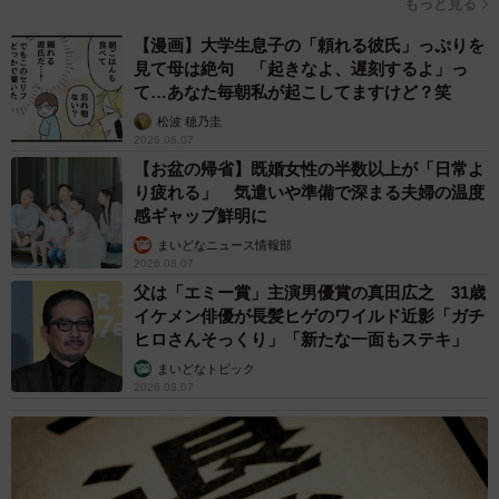
もっと見る
他人の外見を大声で喋ってしまう「無垢地雷」（月光もりあさん提供）
【漫画】大学生息子の「頼れる彼氏」っぷりを
こうして、えみりちゃんの無垢地雷期が本格的にスタート
見て母は絶句 「起きなよ、遅刻するよ」っ
て…あなた毎朝私が起こしてますけど？笑
します。出先のあちこちで繰り返される地雷発言に、大人
松波 穂乃圭
たちは脇汗・冷や汗・脂汗のオンパレードの日々を送るこ
2026.08.07
とになったのです。
【お盆の帰省】既婚女性の半数以上が「日常よ
り疲れる」 気遣いや準備で深まる夫婦の温度
感ギャップ鮮明に
読者からは「うちの娘も小さい頃、温泉の脱衣場で 『マ
マ！マツコ・デラックスおる！！』と私と娘とオバサンの3
まいどなニュース情報部
2026.08.07
人しかいない空間でやってくれました」や「我が娘も2才く
父は「エミー賞」主演男優賞の真田広之 31歳
らいのときお世話になった元職場のおじさまに『かっ
イケメン俳優が長髪ヒゲのワイルド近影「ガチ
ヒロさんそっくり」「新たな一面もステキ」
ぱ？』と言い放ったことがあります」など多くの体験談と
まいどなトピック
共感の声があがっています。そんな同作について、作者の
2026.08.07
月光もりあさんに話を聞きました。
あるあるなんだろうなとは思いました