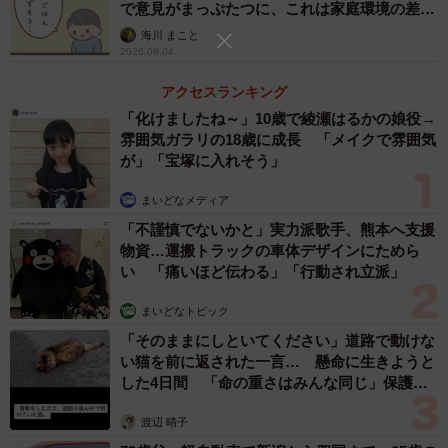
で意見がまっぷたつに、これは家庭環境の差？
【漫画】
海川 まこと
2026.08.04
アクセスランキング
「化けましたね～」10歳で綾瀬はるかの娘役→
雰囲気ガラリの18歳に成長 「メイクで雰囲気
3/11
が」「宝塚に入れそう」
女性のおおきさに感動しっぱなしのえみりちゃん（月光もりあさん提
まいどなメディア
供）
「不謹慎でないかと」実力派歌手、熊本へ支援
物資…運搬トラックの車体デザインにためら
しかしその願いもむなしく、次の瞬間えみりちゃんは「お
い 「痛いほど伝わる」「行動され立派」
っきい〜！」「それ、ぜんぶおっぱいなの？！」と大声で
まいどなトピック
問いかけます。その声はスーパーに響き渡り、母親は顔面
「そのままにしといてください」道路で動けな
蒼白になるのでした。
い猫を前に返された一言… 懸命に生きようと
した4日間 「命の重さはみんな同じ」保護団
慌てて娘をたしなめ、「すみません〜！」と妻は女性に頭
体代表の訴え
を下げます。幸い女性は笑顔で「元気でいいですね〜」と
渡辺 晴子