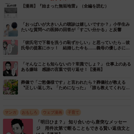
【漫画】『始まった無垢地雷』（全編を読む）
「おっぱいが大きい人の聴診は嬉しいですか？」小学生み
たいな質問への医師の回答が「すごい分かる」と反響
「彼氏宅で下着を洗うの恥ずかしい」と思っていたら→彼
氏母の提案にホッ！ 結婚した今も……義母の優しさに感
謝
「そんなことも知らないの？常識でしょ？」 仕事上のある
ある嫌味 感謝の言葉で切り返せ！【漫画】
葬儀で「ご愁傷様です」と言われたら？葬儀社が教える
〝正しい返し方〟「ためになった」「誰も教えてくれなか
った」
2/11
優しい女性客から声を掛けられるもえみりちゃんは上の空（月光もりあ
マンガ
おもしろ
ウェブ漫画
子育て
さん提供）
「明日ひま？」 知り合いから唐突なメッセー
ジ 用件次第で断ることもできる賢い返信文と
さらに「今おいくつなの？」と聞かれ、もりあさんの妻は