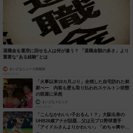
ー同作を制作されたきっかけを。
きっかけは特になく、普段の生活を描いてるだけです。あ
るあるなんだろうなとは思いました。
ー作中で「地雷を踏みまくっていた」とありましたが、ほ
かにも記憶に残っているエピソードがあればぜひ教えてく
退職金を運用に回せる人は何が違う？ 「退職金額の多さ」より
ださい。
重要な“ある経験”とは
まいどなニュース情報部
バスから降りてきたおばあちゃんに、ゼニイバ!!って指さし
2026.08.07
ました。
「火事以来10カ月ぶり」全焼した自宅訪れた林
家ぺー 内装も壁も取り払われスケルトン状態
の部屋に呆然
ー特に印象に残ったコメントがあればお聞かせください。
まいどなトピック
2026.08.07
保険代理店でプランの説明をされてる時、「歯ぁすご！」
「こんなかわいい子おるん！？」大阪出身の
「パパ見て歯ぁ凄いよ」って担当の出っ歯をみて子供か興
UHB26歳アナが話題…父は元プロ野球選手
「アイドルさんよりかわいい」「めちゃ爽や
奮してて、何も話が入って来ないってエピソードは面白か