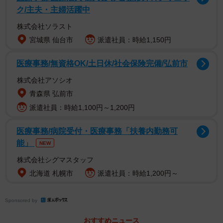
ク/主夫・主婦活躍中
株式会社ソラスト
宮城県 仙台市
派遣社員：時給1,150円
そんな無垢ゆえのハプニングを描いた漫画『始まった無垢
医療事務/無資格OK/土日休/社会保険完備/弘前市
地雷』（作：月光もりあさん）がSNSに投稿されました。
株式会社アソシオ
同作は8,800件を超える「いいね」と120件以上のコメント
青森県 弘前市
を獲得し、多くの共感を呼んでいます。
派遣社員：時給1,100円～1,200円
それは、もりあさんの娘のえみりちゃんが2歳9カ月の頃の
医療事務/病院受付・医療事務「扶養内勤務可
出来事です。ある日、母親と一緒にスーパーを訪れたえみ
能」
NEW
りちゃんは買い物中に、見知らぬ女性客から「わ～、かわ
株式会社シグマスタッフ
いいね」「おめめくりくりだね～」と声をかけられまし
北海道 札幌市
派遣社員：時給1,200円～
た。
Sponsored by
おすすめニュース