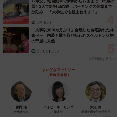
受け流してくれましたが、母親の全身から冷や汗が吹き出
72歳父、軽自動車で新潟から四国まで 65歳の
母と2人で3泊4日の旅 パーキングの休憩まで
るような感覚に襲われます。そして、まだ何か言いそうな
分刻み… 「大学生でも組まねえよ！」
娘の表情を見て「やめろもうっ！」「感想タレ流すな！」
と心の中で叫びつつ、そそくさとその場を離れたのでし
山岡 もと子
「火事以来10カ月ぶり」全焼した自宅訪れた林
た。
家ぺー 内装も壁も取り払われスケルトン状態
の部屋に呆然
まいどなトピック
６位以降を見る
まいどなファミリー
（新着記事順）
森岡 浩
ハイヒール・リンゴ
大江 篤
4/11
姓氏研究家
漫才師
園田学園女子大学学長