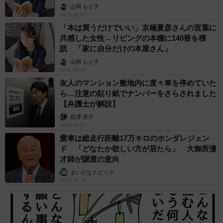
山岡 もと子
2026.08.07
「本は買うだけでいい」京極夏彦さんの言葉に
共感した女性→リビングの本棚に140冊を積
読 「家に自分だけの本屋さん」
山岡 もと子
2026.08.07
友人のマンション敷地内に度々車を停めていた
ら…注意の貼り紙でナンバーをさらされました
【弁護士が解説】
長澤 芳子
2026.08.07
愛車は総走行距離17万キロのホンダレジェン
ド 「どなたか欲しい方が居たら」 大御所漫
才師が譲渡の意向
まいどなトピック
2026.08.06