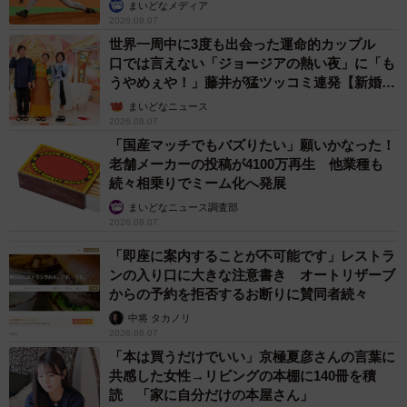
か」
まいどなメディア
ったですね笑
2026.08.07
世界一周中に3度も出会った運命的カップル
＜月光もりあさん関連情報＞
口では言えない「ジョージアの熱い夜」に「も
▽書籍『俺の人生を変えた育児』（Amazon）
うやめぇや！」藤井が猛ツッコミ連発【新婚さ
ん】
https://amzn.asia/d/hzC9bLM
まいどなニュース
2026.08.07
▽Instagram
「国産マッチでもバズりたい」願いかなった！
https://www.instagram.com/orenoatamanonaka/
老舗メーカーの投稿が4100万再生 他業種も
続々相乗りでミーム化へ発展
▽ブログ「おれのあたまのなか」
https://moria.blog.jp/
まいどなニュース調査部
2026.08.07
▽X（旧Twitter）
「即座に案内することが不可能です」レストラ
https://x.com/_moria_moria_
ンの入り口に大きな注意書き オートリザーブ
▽Voicy
からの予約を拒否するお断りに賛同者続々
https://voicy.jp/channel/3207
中将 タカノリ
2026.08.07
「本は買うだけでいい」京極夏彦さんの言葉に
共感した女性→リビングの本棚に140冊を積
読 「家に自分だけの本屋さん」