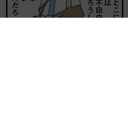
【漫画】「高い家賃を払えるのに、まだ欲しい？」高級レジデ
ンスの七夕飾り、書かれた願い事にびっくり 人の欲には終わ
りがないのか
松波 穂乃圭
2026.08.06
大河出演の39歳俳優 真夏の海で赤銅色の肉体
美を連投 「バッキバキだな」「ばり渋いで
す」
まいどなトピック
2026.08.06
「人生こそがバラエティー」 マレーシア移住
を報告した菊地亜美 子どもの教育考え「小学
校へ入学するこのタイミングで挑戦」