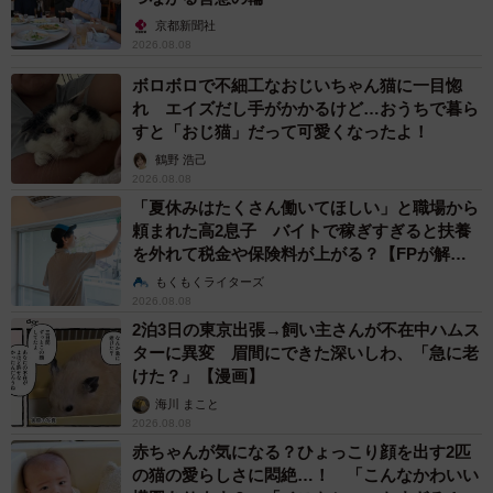
京都新聞社
2026.08.08
ボロボロで不細工なおじいちゃん猫に一目惚
れ エイズだし手がかかるけど…おうちで暮ら
すと「おじ猫」だって可愛くなったよ！
鶴野 浩己
2026.08.08
「夏休みはたくさん働いてほしい」と職場から
頼まれた高2息子 バイトで稼ぎすぎると扶養
を外れて税金や保険料が上がる？【FPが解
説】
もくもくライターズ
2026.08.08
2泊3日の東京出張→飼い主さんが不在中ハムス
ターに異変 眉間にできた深いしわ、「急に老
けた？」【漫画】
海川 まこと
2026.08.08
赤ちゃんが気になる？ひょっこり顔を出す2匹
の猫の愛らしさに悶絶…！ 「こんなかわいい