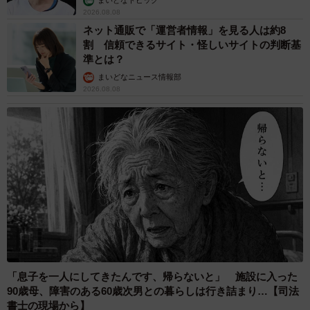
まいどなトピック
け入れてくださった場合、それは深い絆となり、長期的な
2026.08.08
ネット通販で「運営者情報」を見る人は約8
関係性を築くうえでの強固な礎にもなり得ます。
割 信頼できるサイト・怪しいサイトの判断基
準とは？
◇ ◇
まいどなニュース情報部
2026.08.08
自身の中で「この部分ってマイノリティだな」と感じてい
ることを誰かにカミングアウトすることは、大きな葛藤を
生じさせます。何が正解で何が不正解かという基準はな
く、自身でそのメリットやデメリットを天秤にかけて判断
するしかありません。そんな時この状況を「冷静で客観的
な視点で考えてみる」ことが必要かもしれません。
【監修】勝水健吾（かつみず・けんご）社会福祉士、産業
カウンセラー、理学療法士。身体障がい者（HIV感染症）、
精神障がい者（双極症Ⅱ型）、セクシャルマイノリティ
「息子を一人にしてきたんです、帰らないと」 施設に入った
90歳母、障害のある60歳次男との暮らしは行き詰まり…【司法
（ゲイ）の当事者。現在はオンラインカウンセリングサー
書士の現場から】