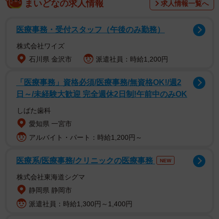
まいどなの求人情報
求人情報一覧へ
医療事務・受付スタッフ（午後のみ勤務）
双極症Ⅱ型（双極性障害Ⅱ型＝そうきょくせいしょうがい
株式会社ワイズ
にがた）は、軽躁状態とうつ状態を繰り返す精神疾患で
石川県 金沢市
派遣社員：時給1,200円
す。Ⅰ型より躁の症状は軽い一方で、うつの期間が長く続
くことが多く、生活や仕事に影響を及ぼすことがありま
「医療事務」資格必須/医療事務/無資格OK!/週2
日～/未経験大歓迎 完全週休2日制!午前中のみOK
す。治療や心理的サポートで症状を安定させることが大切
です。
しばた歯科
愛知県 一宮市
精神疾患や内部障害のような「目で見てわからない障害」
アルバイト・パート：時給1,200円～
を抱える人にとって、どんなシチュエーションでも、その
医療系/医療事務/クリニックの医療事務
障害を人に伝えることは、大きな葛藤の一つです。特に恋
NEW
愛相手などには、なおさらです。
株式会社東海道シグマ
静岡県 静岡市
どうしてカミングアウトする・しないで悩むの
派遣社員：時給1,300円～1,400円
か？