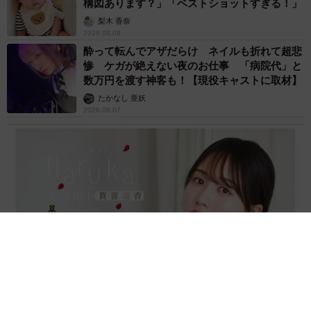
構図あります？」「ベストショットすぎる！」
梨木 香奈
2026.08.08
酔って転んでアザだらけ ネイルも折れて超悲
惨 ケガが絶えない夜のお仕事 「病院代」と
数万円を渡す神客も！【現役キャストに取材】
たかなし 亜妖
2026.08.07
乃木坂46賀喜遥香 5年ぶり週チャン表紙 巻頭グラビアでは