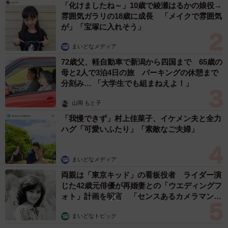
逆に遅すぎるカミングアウトでは、相手が「なぜもっと早
「化けましたね～」10歳で綾瀬はるかの娘役→
雰囲気ガラリの18歳に成長 「メイクで雰囲気
く言ってくれなかったのか」と感じ、信頼を失う可能性が
が」「宝塚に入れそう」
ある、という懸念もあります。
まいどなメディア
カミングアウトする・しないのメリット・デメリ
72歳父、軽自動車で新潟から四国まで 65歳の
ット
母と2人で3泊4日の旅 パーキングの休憩まで
分刻み… 「大学生でも組まねえよ！」
山岡 もと子
「我慢できず」村上佳菜子、イケメン夫と全力
ハグ「可愛いふたり」「素敵なご夫婦」
まいどなメディア
両親は「東京キッド」の看板役者 ライダー演
じた42歳元俳優が再婚妻との「ウエディングフ
ォト」計画を明言 「センスあるカメラマン求
2/2
む」
まいどなトピック
それぞれのメリットとデメリット※イメージ画像