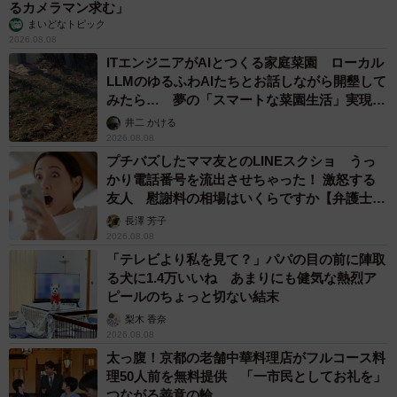
るカメラマン求む」
まいどなトピック
2026.08.08
ITエンジニアがAIとつくる家庭菜園 ローカル
LLMのゆるふわAIたちとお話しながら開墾して
みたら… 夢の「スマートな菜園生活」実現な
るか
井二 かける
2026.08.08
プチバズしたママ友とのLINEスクショ うっ
かり電話番号を流出させちゃった！ 激怒する
友人 慰謝料の相場はいくらですか【弁護士が
解説】
長澤 芳子
2026.08.08
「テレビより私を見て？」パパの目の前に陣取
る犬に1.4万いいね あまりにも健気な熱烈ア
ピールのちょっと切ない結末
梨木 香奈
2026.08.08
太っ腹！京都の老舗中華料理店がフルコース料
理50人前を無料提供 「一市民としてお礼を」
つながる善意の輪