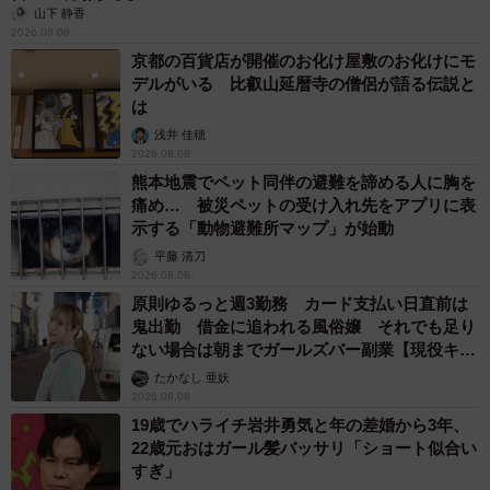
ビスを提供する「勇者の部屋」代表。
山下 静香
2026.08.08
京都の百貨店が開催のお化け屋敷のお化けにモ
デルがいる 比叡山延暦寺の僧侶が語る伝説と
は
浅井 佳穂
2026.08.08
熊本地震でペット同伴の避難を諦める人に胸を
痛め… 被災ペットの受け入れ先をアプリに表
示する「動物避難所マップ」が始動
平藤 清刀
2026.08.08
原則ゆるっと週3勤務 カード支払い日直前は
鬼出勤 借金に追われる風俗嬢 それでも足り
ない場合は朝までガールズバー副業【現役キャ
ストに取材】
たかなし 亜妖
2026.08.08
19歳でハライチ岩井勇気と年の差婚から3年、
22歳元おはガール髪バッサリ「ショート似合い
すぎ」