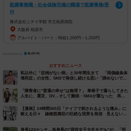
医療事務職・社会保険完備の職場で医療事務/受
他人から見て明らかに「障害者である」と分かりづらい場
付
合、その当事者が障害のことをカミングアウトするには
株式会社ニチイ学館 市立柏原病院
様々な葛藤があります。具体的には、下記のような葛藤を
大阪府 柏原市
抱く方が多いです。
アルバイト・パート：時給1,200円～1,250円
不安と不確実性
Sponsored by
最も大きな要因は、相手の反応に対する不安です。ご相談
おすすめニュース
者様のような双極症に対する認知は向上しているとはい
私以外に「症例がない病」と30年間生きて 「両側線条体
壊死症」の女性、SNSで発信し続ける思い「諦めないで、
え、まだ誤解や偏見が完全に払拭されたわけではありませ
今を楽しんで」
ん。
「障害者に“普通の幸せ”は無理？」 車椅子で暮らしてきた
人生に、震災、DV…そして難病・SMAが重なった 再婚
し、母になる選択をした女性の問い
「もし、病気を理由に離れていってしまったらどうしよ
【漫画】24時間365日「ナイフで刺されるような痛み」に
う」という”せっかく良いご縁があったのにその関係を失う
耐える日々 線維筋痛症の壮絶な現実を発信 見えない苦
リスクを避けたい”と考えるのは自然なことです。また、病
しみを伝え続ける理由とは
気について説明しても、正しく理解してもらえないのでは
身長123センチ…低身長の“現役女子大生モデル”が、「明