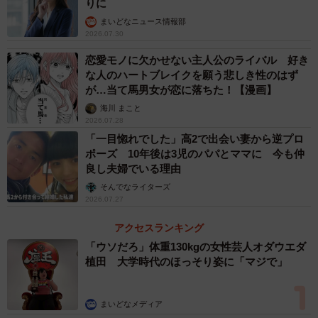
りに
まいどなニュース情報部
2026.07.30
相手を大切に思う気持ちがあるからこそ、自身の病気につ
いてカミングアウトすることで、余計な心配や負担をかけ
恋愛モノに欠かせない主人公のライバル 好き
な人のハートブレイクを願う悲しき性のはず
てしまうのではないか、という優しい気持ちがあるかもし
が…当て馬男女が恋に落ちた！【漫画】
れません。
海川 まこと
2026.07.28
さらに、せっかく育ち始めた良い関係を、自身の病気とい
「一目惚れでした」高2で出会い妻から逆プロ
う「重い情報」で台無しにしたくない、という思いもある
ポーズ 10年後は3児のパパとママに 今も仲
良し夫婦でいる理由
でしょう。
そんでなライターズ
2026.07.27
タイミングの難しさ
アクセスランキング
「いつ」開示するのかというタイミングも、重要な点で
「ウソだろ」体重130kgの女性芸人オダウエダ
植田 大学時代のほっそり姿に「マジで」
す。早すぎるカミングアウトは、相手が情報を消化しきれ
ずに”引いて”しまうかもしれない、という不安があります。
まいどなメディア