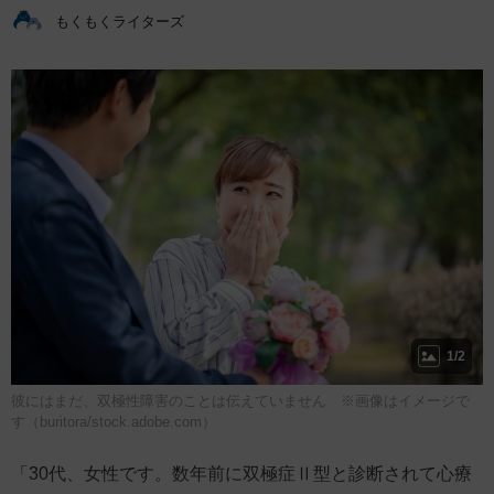
もくもくライターズ
1/2
彼にはまだ、双極性障害のことは伝えていません ※画像はイメージで
す（buritora/stock.adobe.com）
「30代、女性です。数年前に双極症Ⅱ型と診断されて心療