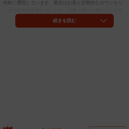
内科に通院しています。最近はお薬と定期的なカウンセリ
ングで症状は安定しています。仕事は調子を崩すことがあ
りつつも、なんとか続けています。以前、マッチングアプ
続きを読む
リで知り合った方と何度か食事などしてデートしたのです
が、先日、彼から付き合ってほしいと告白されました。し
かし彼にはまだ、障害のことは伝えていません。きちんと
お付き合いを始める前に、自分の障害についてきちんと伝
えるべきか悩んでいます…」