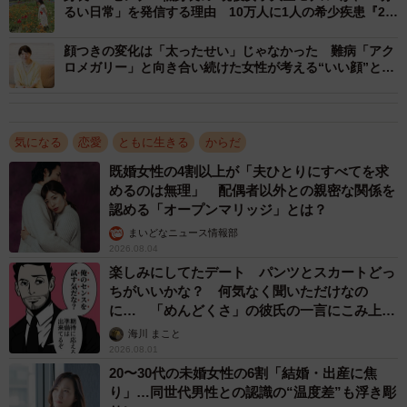
るい日常」を発信する理由 10万人に1人の希少疾患『2型
ないか、あるいは過剰に心配されたり、腫れ物に触るよう
コラーゲン異常症』と生きる日々
に扱われたりするのではないか、という懸念もあります。
顔つきの変化は「太ったせい」じゃなかった 難病「アク
ロメガリー」と向き合い続けた女性が考える“いい顔”と
は 53歳で美容師に…悩む人たちにエール
自己評価とスティグマ（社会的な偏見・差別）
双極症は病気であり、健康な人々とは異なる状態であると
気になる
恋愛
ともに生きる
からだ
いう自己認識が、「自分は普通ではない」「相手に負担を
既婚女性の4割以上が「夫ひとりにすべてを求
かけるのではないか」という感情に繋がり、カミングアウ
めるのは無理」 配偶者以外との親密な関係を
認める「オープンマリッジ」とは？
トを躊躇させる要因となることがあります。
まいどなニュース情報部
2026.08.04
また、精神疾患には未だにスティグマ（社会的な偏見や差
楽しみにしてたデート パンツとスカートどっ
別的な見方）が存在します。カミングアウトすることで、
ちがいいかな？ 何気なく聞いただけなの
相手から「病気の人」というレッテルを貼られることへの
に… 「めんどくさ」の彼氏の一言にこみ上げ
る寂しさ【漫画】
抵抗感や、将来的な関係性や社会生活に影響を及ぼすこと
海川 まこと
2026.08.01
への懸念もあるでしょう。
20〜30代の未婚女性の6割「結婚・出産に焦
り」…同世代男性との認識の“温度差”も浮き彫
相手への配慮