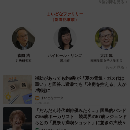
６位以降を見る
（mapo/stock.adobe.com/）
まいどなファミリー
カミングアウトすることが、必ず正しいとかメリットが多
（新着記事順）
い、ということはありません。逆もしかりです。自身にと
って、カミングアウトすることにどんな意味があるのか、
またどんな影響があるのかを、少し俯瞰で見て考えてみる
ことも必要でしょう。
森岡 浩
ハイヒール・リンゴ
大江 篤
姓氏研究家
漫才師
園田学園女子大学学長
カミングアウトしないことの影響として、自身の状態を隠
もっと見る
し続けることを「罪悪感」として受け止めてしまい、精神
補助があっても約9割が「夏の電気・ガス代は
的なストレスになる可能性が高いでしょう。一方で一般的
重い」と回答…猛暑でも「冷房を控える」人が
な恋愛関係と同様に、関係性を自然に進展させることがで
7割超に
きる可能性もあります。
まいどなデータ
2026.08.08
「だんだん時代劇俳優みたく…」国民的バンド
またカミングアウトした場合、もし相手が受け入れてくだ
の55歳ボーカリスト 競馬界の57歳レジェンド
さらなかった時には大きな喪失感となり、恋愛に対する否
らとの「夏祭り満喫ショット」に驚きの声続々
定的な経験として記憶に残ってしまいます。逆に相手が受