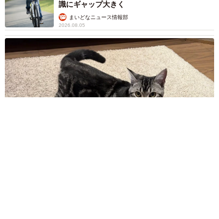
識にギャップ大きく
まいどなニュース情報部
2026.08.05
涼しい「冷感敷きパッド」を気に入った猫さん、”友達”をヨイ
ショヨイショとご招待、毛づくろいでおもてなし
椎名 碧
2026.08.05
木の枝？エアコンの送風口から細長いものが…
昼休みの診療所を襲った恐怖の生きもの【漫