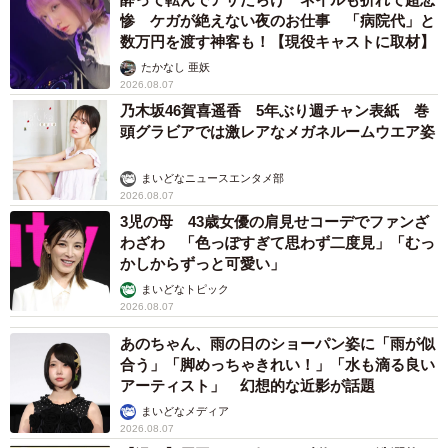
惨 ケガが絶えない夜のお仕事 「病院代」と
遊び相手に…と思いきや、やんちゃな子が増えた
数万円を渡す神客も！【現役キャストに取材】
だけ！？
たかなし 亜妖
2026.08.07
乃木坂46賀喜遥香 5年ぶり週チャン表紙 巻
頭グラビアでは激レアなメガネルームウエア姿
まいどなニュースエンタメ部
2026.08.07
3児の母 43歳女優の肩見せコーデでファンざ
わざわ 「色っぽすぎて思わず二度見」「むっ
かしからずっと可愛い」
まいどなトピック
2026.08.07
あのちゃん、雨の日のショーパン姿に「雨が似
合う」「脚めっちゃきれい！」「水も滴る良い
アーティスト」 幻想的な近影が話題
まいどなメディア
2026.08.07