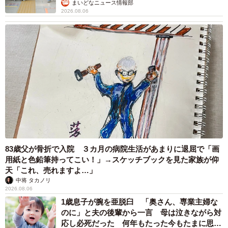
まいどなニュース情報部
2026.08.06
83歳父が骨折で入院 ３カ月の病院生活があまりに退屈で「画
用紙と色鉛筆持ってこい！」→スケッチブックを見た家族が仰
天「これ、売れますよ…」
中将 タカノリ
2026.08.06
1歳息子が腕を亜脱臼 「奥さん、専業主婦な
のに」と夫の後輩から一言 母は泣きながら対
応し必死だった 何年もたった今もたまに思い