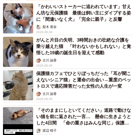
「かわいいストーカーに追われています」甘え
「『キジトラの男の子なら…』と返したら、すぐに『いま
ん坊な元保護猫 最後は飼い主にダイブする姿
に「間違いなく犬」「完全に親子」と反響
す！よその団体さんのところにいます！』って。保健所か
梨木 香奈
ら引き出された子の動画まで送られてきたんです」
2026.08.06
がんと片目の失明、3時間おきの壮絶な介護を
心が大きく動いた瞬間でした。
乗り越えた猫 「叶わないかもしれない」と覚
悟した19歳の誕生日を迎えて感動
実は、飼い主さん夫婦は「子育てが落ち着いたら猫と暮ら
古川 諭香
2026.08.06
そう」と話し合い、マンションから戸建てに引っ越しをし
保護猫カフェでひとりぼっちだった「耳が聞こ
ました。もともと犬派だった夫に相談してみると…。
えないシニア猫」と運命の出会い→重度のペッ
トロスで適応障害だった女性の人生が一変
「『いいんじゃない？』って、目尻のしわがくしゃってな
古川 諭香
2026.08.05
るくらいの笑顔で言ってくれたんです」
「そのままにしといてください」道路で動けな
い猫を前に返された一言… 懸命に生きようと
そうして家に迎えることになったのが、生後3か月のれんれ
した4日間 「命の重さはみんな同じ」保護団
んくん。保健所から引き出されたばかりで、毛はまだゴワ
体代表の訴え
渡辺 晴子
ゴワ、まるで小さな毛玉のようだったといいます。