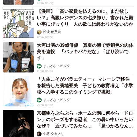
2026.08.06
【漫画】「高い家賃を払えるのに、まだ欲し
い？」高級レジデンスの七夕飾り、書かれた願
い事にびっくり 人の欲には終わりがないのか
松波 穂乃圭
2026.08.06
大河出演の39歳俳優 真夏の海で赤銅色の肉体
美を連投 「バッキバキだな」「ばり渋いで
す」
まいどなトピック
2026.08.06
「人生こそがバラエティー」 マレーシア移住
を報告した菊地亜美 子どもの教育考え「小学
校へ入学するこのタイミングで挑戦」
まいどなトピック
2026.08.06
京都駅をぶらぶら→ホームの隅に何やら「ドロ
ン」のポーズをする忍者 この暑い中いったい
なぜ？ 近づいてみたら… 「見つかるなんて
未熟」
中将 タカノリ