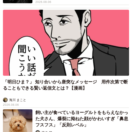
2026.08.06
「明日ひま？」 知り合いから唐突なメッセージ 用件次第で断
ることもできる賢い返信文とは？【漫画】
海川 まこと
2026.08.06
飼い主が食べているヨーグルトをもらえなかっ
た犬さん、爆裂に拗ねた顔がかわいすぎ「鼻息
フスフス」「反則レベル」