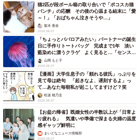
姉猫たちにも、めげずに遊びに誘い続け、少しずつ受け入
猫2匹が段ボール箱の取り合いで「ポコスカ猫
れてもらえるようになりました。
パンチ」の応酬 その後の心温まる結末に「愛
～！」「おばちゃん泣きそうや…」
「めろんの遊び相手に、らんらんのストーカー防止に…と
梨木 香奈
2026.08.07
思ってお迎えしたのに、結果“悪い子ちゃん”が増えただけで
「ちょっとババロアみたい」パートナーの誕生
した（笑）」
日に手作りトートバッグ 完成まで1年 淡い
藍染めに漂うクラゲ よく見ると…「センスす
ごい」
この話を保護団体に報告すると、大笑いされたそうです。
山岡 もと子
2026.08.07
【漫画】大学生息子の「頼れる彼氏」っぷりを
「ずっと一緒に」そう誓える子に出会えた喜び
見て母は絶句 「起きなよ、遅刻するよ」っ
て…あなた毎朝私が起こしてますけど？笑
松波 穂乃圭
2026.08.07
【お盆の帰省】既婚女性の半数以上が「日常よ
り疲れる」 気遣いや準備で深まる夫婦の温度
感ギャップ鮮明に
まいどなニュース情報部
2026.08.07