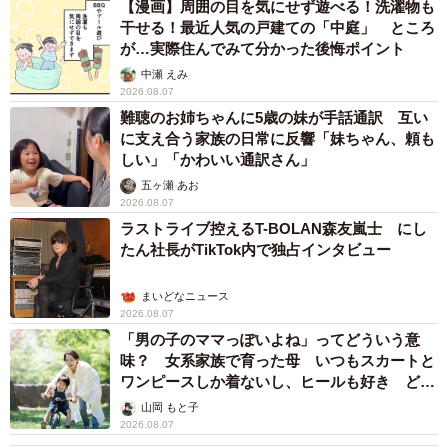
【漫画】周囲の目を気にせず遊べる！洗濯物も
干せる！最近人気の戸建ての「中庭」 ところ
が…実際住んでみて分かった後悔ポイント
中瀬 えみ
2026.08.07
難聴のお姉ちゃんに5歳の妹が手話通訳 互い
に支え合う家族の日常に反響「妹ちゃん、頼も
しい」「かわいい通訳さん」
五ヶ瀬 あお
5/23
2026.08.07
ラストライブ控えるT-BOLAN森友嵐士 にし
生後4カ月、飼い主さんのテレワーク中、肩に乗るれんれんくん（画像提
たん社長がTikTok内で独占インタビュー
供：キジあにゃさん）
現在、1歳を迎えたれんれんくん。性格はまさに“デレデレ
まいどなニュース
2026.08.07
のデレ”。甘え上手で、飼い主さんの心を完全に掌握してい
「男の子のママっぽいよね」ってどういう意
ます。
味？ 女系家族で育った母 いつもスカートと
ワンピースしか着ないし、ヒールも好き どの
へんが…
「『にゃっ！』って鳴けば抱っこしてもらえるし、撫でて
山岡 もと子
2026.08.07
もらえるってすぐに覚えて…。嬉しくなると肛門腺臭を出