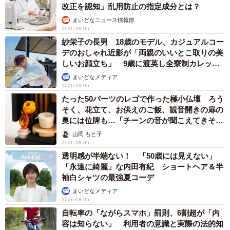
改正を認知」乱用防止の指定成分とは？
まいどなニュース情報部
2026.08.05
紗栄子の長男 18歳のモデル、カジュアルコー
デのおしゃれ近影が「両親のいいとこ取りの美
しいお顔立ち」 9歳に渡英し全寮制カレッジ
で学ぶ
まいどなメディア
2026.08.05
たった50パーツのレゴで作った極小仏壇 ろう
そく、花立て、お供えのご飯、観音開きの扉の
奥には位牌も…「チーンの音が聞こえてきそ
う」
山岡 もと子
2026.08.05
透明感が半端ない！ 「50歳には見えない」
「永遠に綺麗」な内田有紀 ショートヘア＆半
袖白シャツの最強夏コーデ
まいどなメディア
2026.08.05
自転車の「ながらスマホ」罰則、6割超が「内
容は知らない」 利用者の意識と実際の法的知