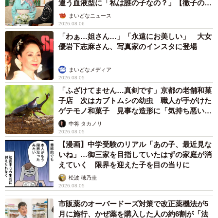
違う血液型に「私は誰の子なの？」【徹子の部
屋】
まいどなニュース
2026.08.06
「わぁ…姐さん…」「永遠にお美しい」 大女
優岩下志麻さん、写真家のインスタに登場
まいどなメディア
2026.08.05
「ふざけてません…真剣です」京都の老舗和菓
子店 次はカブトムシの幼虫 職人が手がけた
ゲテモノ和菓子 見事な造形に「気持ち悪いく
らいリアル」
中将 タカノリ
2026.08.05
【漫画】中学受験のリアル「あの子、最近見な
いね」…御三家を目指していたはずの家庭が消
えていく 限界を迎えた子を目の当りに
松波 穂乃圭
2026.08.05
市販薬のオーバードーズ対策で改正薬機法が5
月に施行、かぜ薬を購入した人の約6割が「法