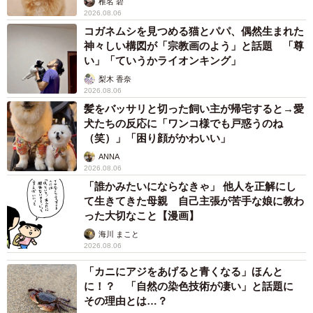
椎名 碧
2026.08.06
コガネムシを見つめる猫とパパ、偶然生まれた
神々しい構図が「宗教画のよう」と話題 「尊
い」「ていうかライオンキング」
梨木 香奈
2026.08.06
髪をバッサリと切った飼い主が帰宅すると→愛
犬たちの反応に「ワンコ様でも戸惑うのね
（笑）」「困り顔がかわいい」
ANNA
2026.08.06
「誰かみたいにならなきゃ」 他人を正解にし
て生きてきた母親 自己主張が苦手な娘に教わ
った大切なこと【漫画】
海川 まこと
2026.08.06
「カニにアジをあげると青くなる」ほんと
に！？ 「自然の染色技術が凄い」と話題に
その理由とは…？