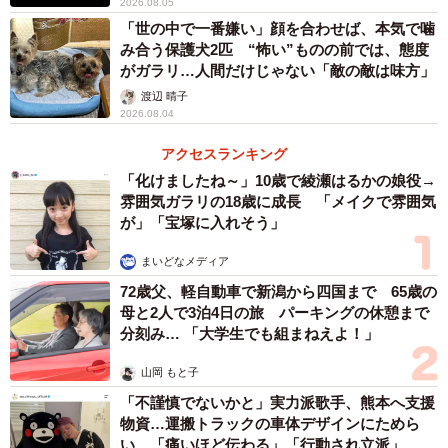
2026.08.05
「世の中で一番嫌い」顔を合わせば、本気で噛
先住猫のシャーシャー洗礼にも負けず、堂々“家
み合う保護犬2匹 “怖い”ものの前では、態度
がガラリ…人間だけじゃない「敵の敵は味方」
猫”デビュー
渡辺 晴子
2026.08.04
アクセスランキング
「化けましたね～」10歳で綾瀬はるかの娘役→
雰囲気ガラリの18歳に成長 「メイクで雰囲気
が」「宝塚に入れそう」
まいどなメディア
72歳父、軽自動車で新潟から四国まで 65歳の
母と2人で3泊4日の旅 パーキングの休憩まで
分刻み… 「大学生でも組まねえよ！」
山岡 もと子
「不謹慎でないかと」実力派歌手、熊本へ支援
物資…運搬トラックの車体デザインにためら
い 「痛いほど伝わる」「行動され立派」