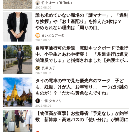
竹中 友一（RinToris）
2026.08.06
誰も求めていない職場の「謎マナー」、「過剰
な挨拶」や「お土産配り」を抑えた1位は？
やめられない理由は「周りの目」
まいどなデータ
2026.08.06
自転車通行可の歩道 電動キックボードで走行
中、小学生とあわや衝突！ 「歩道走行は道交
法違反でしょ」と指摘されました【弁護士が解
説】
長澤 芳子
2026.08.06
タイの電車の中で見た優先席のマーク 子ど
も、妊娠、けが人、お年寄り… 一つだけ謎の
ものが！？「だから黄色なんですね」
中将 タカノリ
2026.08.06
【物価高が直撃】お盆帰省「予定なし」が約半
数 新幹線・高速バスの「使い分け」が鮮明に