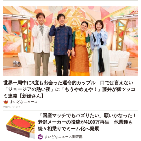
「『いい人を紹介してもらえて良かった。れんれんは最初
からそのお家に行く運命だったんだと思います』って言っ
ていただけて…。とても嬉しかったです」
世界一周中に3度も出会った運命的カップル 口では言えない
「ジョージアの熱い夜」に「もうやめぇや！」藤井が猛ツッコ
ミ連発【新婚さん】
まいどなニュース
2026.08.07
「国産マッチでもバズりたい」願いかなった！
老舗メーカーの投稿が4100万再生 他業種も
続々相乗りでミーム化へ発展
まいどなニュース調査部