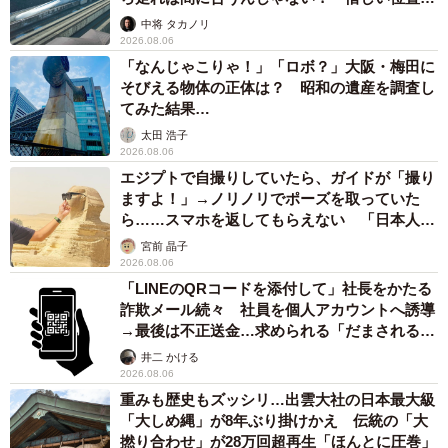
係が反響
中将 タカノリ
2026.08.06
「なんじゃこりゃ！」「ロボ？」大阪・梅田に
そびえる物体の正体は？ 昭和の遺産を調査し
てみた結果…
太田 浩子
2026.08.06
エジプトで自撮りしていたら、ガイドが「撮り
ますよ！」→ノリノリでポーズを取っていた
ら……スマホを返してもらえない 「日本人は
カモ代表かも」「私は6時間で3万円払った」
宮前 晶子
2026.08.06
「LINEのQRコードを添付して」社長をかたる
詐欺メール続々 社員を個人アカウントへ誘導
→最後は不正送金…求められる「だまされる前
提」の対策
井二 かける
2026.08.06
重みも歴史もズッシリ…出雲大社の日本最大級
「大しめ縄」が8年ぶり掛けかえ 伝統の「大
撚り合わせ」が28万回超再生「ほんとに圧巻」