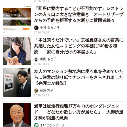
2026.08.07
「即座に案内することが不可能です」レストラ
ンの入り口に大きな注意書き オートリザーブ
8/23
からの予約を拒否するお断りに賛同者続々
窓辺に並んだ爪研ぎボウル。一番手前で飼い主さんを見つめるれんれん
中将 タカノリ
くん（画像提供：キジあにゃさん）
2026.08.07
「本は買うだけでいい」京極夏彦さんの言葉に
飼い主さんがれんれんくんに伝えたい言葉は、毎日変わり
共感した女性→リビングの本棚に140冊を積
読 「家に自分だけの本屋さん」
ません。
山岡 もと子
2026.08.07
「『うちに来てくれてありがとうね。うちでよかった？ な
友人のマンション敷地内に度々車を停めていた
にか言いたいことはある？ ずっとずっと一緒にいようね』
ら…注意の貼り紙でナンバーをさらされました
【弁護士が解説】
って。甘え上手で人たらしで…メロメロです。かわいくて
長澤 芳子
たまりません」
2026.08.07
愛車は総走行距離17万キロのホンダレジェン
ド 「どなたか欲しい方が居たら」 大御所漫
才師が譲渡の意向
まいどなトピック