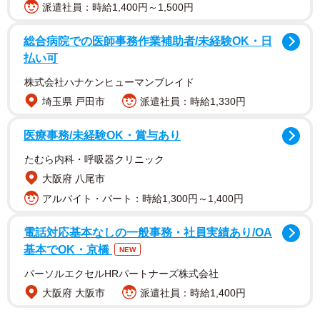
派遣社員：時給1,400円～1,500円
総合病院での医師事務作業補助者/未経験OK・日
払い可
株式会社ハナケンヒューマンブレイド
埼玉県 戸田市
派遣社員：時給1,330円
医療事務/未経験OK・賞与あり
たむら内科・呼吸器クリニック
大阪府 八尾市
アルバイト・パート：時給1,300円～1,400円
2/23
あどけない表情が愛らしいれんれんくん（画像提供：キジあにゃさん）
電話対応基本なしの一般事務・社員実績あり/OA
基本でOK・京橋
NEW
すでに3匹のキジトラ猫と暮らしていた飼い主さん夫婦のも
パーソルエクセルHRパートナーズ株式会社
とに、「母娘猫を保護したので、預かってみませんか？」
大阪府 大阪市
派遣社員：時給1,400円
と声がかかったのが始まりでした。迎えたのは「めろん」