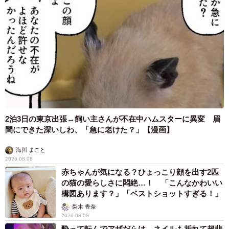
そして寝る場所を探していたれんれんくんは、ふかふかし
た場所を見つけて「ここ！ ふわふわ！ ここで寝ます！」と
当然のように横になるものの、またしても姉猫に「そこは
私の場所よ！」と怒られてしまったとか。
「きっと、保護されるまで厳しい状況だったんだろうと思
います。『何日も前から猫がいる』と通報されて、ようや
くグッタリしたところを捕獲されたと聞きましたから。れ
2泊3日の東京出張→飼い主さんが不在中ハムスターに異変 眉
んれん自身も『最初が肝心！ 舐められたらダメ！』って、
間にできた深いしわ、「急に老けた？」【漫画】
気を張っていたのかもしれません」
海川 まこと
2026.08.08
そして迎えた初めての夜。れんれんくんが選んだ寝床
赤ちゃんが気になる？ひょっこり顔を出す2匹
は…。
の猫の愛らしさに悶絶…！ 「こんなかわいい
構図あります？」「ベストショットすぎる！」
「なんと私の枕元！あっという間に、私たちはれんれんの
梨木 香奈
虜になっていました」
2026.08.08
酔って転んでアザだらけ ネイルも折れて超悲