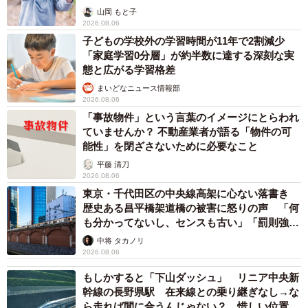
出し…
山岡 もと子
2026.08.06
子どもの学校外の学習時間が11年で2割減少
「家庭学習0分層」が約半数に達する深刻な実
態と広がる学習格差
まいどなニュース情報部
2026.08.06
「事故物件」という言葉のイメージにとらわれ
ていませんか？ 不動産業者が語る「物件の可
能性」を閉ざさないために必要なこと
平藤 清刀
2026.08.06
東京・千代田区の中央線高架に心ない落書き
歴史ある昌平橋架道橋の被害に怒りの声 「何
も分かってないし、センスも古い」「罰則強化
して」
中将 タカノリ
2026.08.06
もしかすると「下山ダッシュ」 リニア中央新
幹線の長野県駅 在来線との乗り継ぎなし→な
ら走れば間に合うんじゃない？ 惜しい位置関