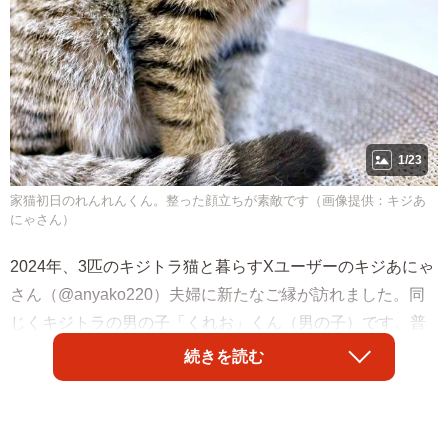
1/23
家猫初日のれんれんくん。整った顔立ちが素敵です（画像提供：キジあ
にゃさん）
2024年、3匹のキジトラ猫と暮らすXユーザーのキジあにゃ
さん（@anyako220）夫婦に新たなご縁が訪れました。同
じくキジトラの男の子「くれお」くん（男の子）です。普
段は「れんれん」くんという愛称で呼ばれています。れん
続きを読む
れんくんとの出会いは、まさに“キジトラ猫が運んだ運命”の
ようでした。