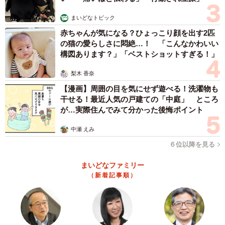
まいどなトピック
赤ちゃんが気になる？ひょっこり顔を出す2匹
3/23
の猫の愛らしさに悶絶…！ 「こんなかわいい
構図あります？」「ベストショットすぎる！」
お迎え初日。「先住猫になめられたらあかん」決意の表情を浮かべるれ
んれんくん（画像提供：キジあにゃさん）
梨木 香奈
初対面のれんれんくんに対し、先住の姉猫たちは大騒ぎ。
【漫画】周囲の目を気にせず遊べる！洗濯物も
干せる！最近人気の戸建ての「中庭」 ところ
『男の子！？』『なにこの子！』と、威嚇の嵐だったそう
が…実際住んでみて分かった後悔ポイント
です。
中瀬 えみ
「でも、れんれんは全然動じなくて、ずんずん家の中を探
６位以降を見る
検してました」
まいどなファミリー
（新着記事順）