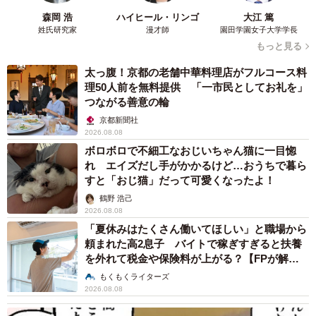
森岡 浩
ハイヒール・リンゴ
大江 篤
姓氏研究家
漫才師
園田学園女子大学学長
もっと見る
太っ腹！京都の老舗中華料理店がフルコース料
理50人前を無料提供 「一市民としてお礼を」
つながる善意の輪
京都新聞社
2026.08.08
4/23
ボロボロで不細工なおじいちゃん猫に一目惚
れ エイズだし手がかかるけど…おうちで暮ら
お迎え初日、生後3カ月のとき。ウェットフードを食べるれんれんくん
すと「おじ猫」だって可愛くなったよ！
（画像提供：キジあにゃさん）
鶴野 浩己
2026.08.08
初めての食事も、かなりの迫力だったそう。
「夏休みはたくさん働いてほしい」と職場から
頼まれた高2息子 バイトで稼ぎすぎると扶養
「『食べたことあるかな？ よかったらどうぞ？』ってウェ
を外れて税金や保険料が上がる？【FPが解
ットフードを出したら、ガウガウ唸りながら食べ始めて…
説】
もくもくライターズ
お尻の匂いをかがれても気にせず（笑）」
2026.08.08