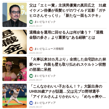
父は「エミー賞」主演男優賞の真田広之 31歳
イケメン俳優が長髪ヒゲのワイルド近影「ガチ
ヒロさんそっくり」「新たな一面もステキ」
まいどなトピック
2026.08.07
退職金を運用に回せる人は何が違う？ 「退職
金額の多さ」より重要な“ある経験”とは
まいどなニュース情報部
2026.08.07
7/23
「火事以来10カ月ぶり」全焼した自宅訪れた林
家ぺー 内装も壁も取り払われスケルトン状態
日に日にイケニャンぶりが際立つれんれんくん（画像提供：キジあにゃ
の部屋に呆然
さん）
まいどなトピック
2026.08.07
お迎え後、飼い主さんは毎日のように写真付きで近況を団
「こんなかわいい子おるん！？」大阪出身の
体に報告。その中で、団体から届いたメッセージが胸に残
UHB26歳アナが話題…父は元プロ野球選手
「アイドルさんよりかわいい」「めちゃ爽や
っているといいます。
か」
まいどなメディア
2026.08.07