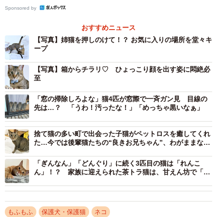
ちゃん。しかし、めろんちゃんが母猫にべったりになりす
Sponsored by
ぎて母猫が疲れてしまい、保護団体に戻ることに。めろん
ちゃんだけが残り、正式に家族として迎え入れました。
おすすめニュース
【写真】姉猫を押しのけて！？ お気に入りの場所を堂々キ
ープ
すると今度は、母親代わりとなった「らんらん」ちゃんを
めろんちゃんが追い回すようになってしまい、らんらんち
【写真】箱からチラリ♡ ひょっこり顔を出す姿に悶絶必
至
ゃんがグッタリ…。そんな悩みを相談したところ、保護団
体から「もう1匹いれば遊び相手になって落ち着くかもしれ
「窓の掃除しろよな」猫4匹が窓際で一斉ガン見 目線の
ません」と提案されました。
先は…？ 「うわ！汚ったな！」「めっちゃ黒いなぁ」
「そのとき『今日、茶トラの子猫を保護したんですよ』と
捨て猫の多い町で出会った子猫がペットロスを癒してくれ
た…今では後輩猫たちの“良きお兄ちゃん”、わがままな一
も言われたんです。でも、実家で茶トラの子と悲しいお別
面も愛おしい
れをしたばかりで、まだ気持ちの整理がついていなかった
「ぎんなん」「どんぐり」に続く3匹目の猫は「れんこ
ん」！？ 家族に迎えられた茶トラ猫は、甘えん坊で「優
んです。それに、もう3匹もいるし…と迷ってしまって」
男」
そこで、あくまでお断り前提で伝えた言葉が思わぬ展開を
生みます。
もふもふ
保護犬・保護猫
ネコ