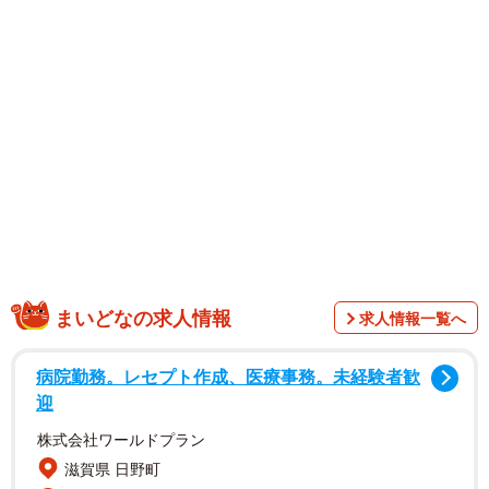
犬派の夫も陥落 予想外の展開で出会った子猫
まいどなの求人情報
求人情報一覧へ
病院勤務。レセプト作成、医療事務。未経験者歓
迎
株式会社ワールドプラン
滋賀県 日野町