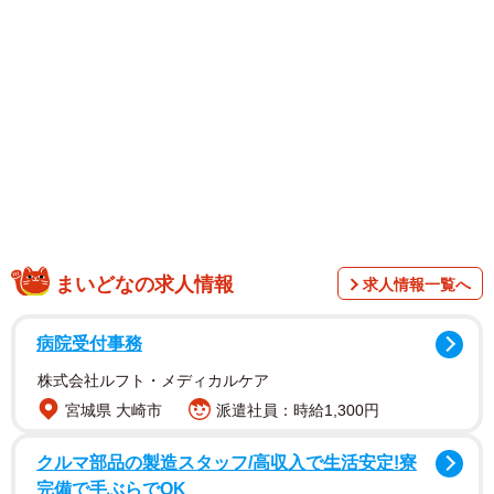
1/5
まいどなの求人情報
求人情報一覧へ
ある日突然「踏切カンカンになりたい！」と申し出た3歳の男の子（提
供：@ginmugi0205さん）
病院受付事務
株式会社ルフト・メディカルケア
宮城県 大崎市
派遣社員：時給1,300円
クルマ部品の製造スタッフ/高収入で生活安定!寮
完備で手ぶらでOK