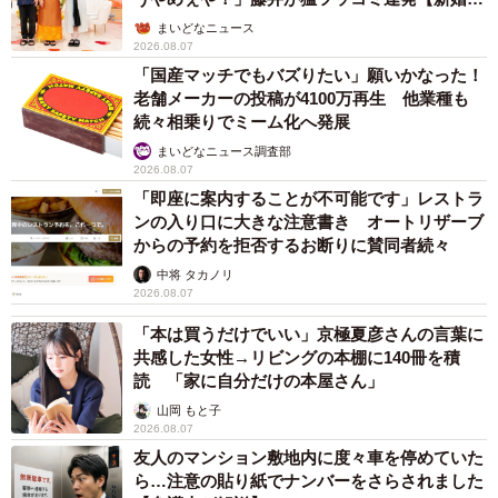
ん】
まいどなニュース
2026.08.07
「国産マッチでもバズりたい」願いかなった！
老舗メーカーの投稿が4100万再生 他業種も
続々相乗りでミーム化へ発展
まいどなニュース調査部
2026.08.07
「即座に案内することが不可能です」レストラ
ンの入り口に大きな注意書き オートリザーブ
からの予約を拒否するお断りに賛同者続々
中将 タカノリ
2026.08.07
「本は買うだけでいい」京極夏彦さんの言葉に
共感した女性→リビングの本棚に140冊を積
読 「家に自分だけの本屋さん」
山岡 もと子
2026.08.07
友人のマンション敷地内に度々車を停めていた
ら…注意の貼り紙でナンバーをさらされました