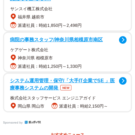
サンスイ機工株式会社
福井県 越前市
派遣社員：時給1,850円～2,498円
病院の事務スタッフ/神奈川県相模原市南区
乗り物好きの息子さんは、電車に限らず踏切（踏切警報
ケアゲート株式会社
機・遮断機）も大好きなのだとか。そこで出た一言が「踏
神奈川県 相模原市
切カンカンになりたい」…！ママは息子さんが寝静まった
派遣社員：時給1,250円～1,330円
後、休憩を挟みながら約2時間かけて踏切警報機をイメージ
システム運用管理・保守/「大手IT企業でSE 」医
したお手製の帽子を作り上げたそうです。
療事務システムの開発
NEW
『朝、出来上がった踏切カンカンを見て大興奮する息子を
株式会社スタッフサービス エンジニアガイド
見てガッツポーズ！ルンルンで気分は踏切カンカンになり
岡山県 岡山市
派遣社員：時給2,150円～
きって登園しました（笑）』
Sponsored by
添えられた写真には、深めに『踏切カンカン帽子』を被
おすすめニュース