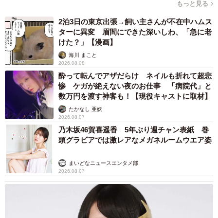
もっと見る
んでくれました」
2泊3日の東京出張→飼い主さんが不在中ハムス
ターに異変 眉間にできた深いしわ、「急に老
ーーこの日以降も踏切の帽子は活躍していますか？
けた？」【漫画】
海川 まこと
「電車ごっこで使ったり、本人の気分で散歩の時等に被っ
2026.08.08
酔って転んでアザだらけ ネイルも折れて超悲
たりして活躍しています」
惨 ケガが絶えない夜のお仕事 「病院代」と
数万円を渡す神客も！【現役キャストに取材】
ーーすぐに作れる工作グッズがあるのも驚きました。普段
たかなし 亜妖
から一緒に工作をされているのでしょうか？
2026.08.07
乃木坂46賀喜遥香 5年ぶり週チャン表紙 巻
頭グラビアでは激レアなメガネルームウエア姿
「普段から工作はしますが、基本的には父親としていま
す」
まいどなニュースエンタメ部
2026.08.07