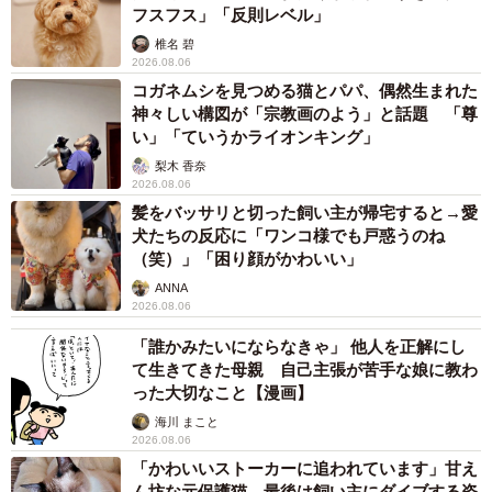
フスフス」「反則レベル」
椎名 碧
2026.08.06
コガネムシを見つめる猫とパパ、偶然生まれた
神々しい構図が「宗教画のよう」と話題 「尊
い」「ていうかライオンキング」
梨木 香奈
2026.08.06
髪をバッサリと切った飼い主が帰宅すると→愛
犬たちの反応に「ワンコ様でも戸惑うのね
（笑）」「困り顔がかわいい」
ANNA
2026.08.06
「誰かみたいにならなきゃ」 他人を正解にし
て生きてきた母親 自己主張が苦手な娘に教わ
った大切なこと【漫画】
海川 まこと
2026.08.06
「かわいいストーカーに追われています」甘え
ん坊な元保護猫 最後は飼い主にダイブする姿