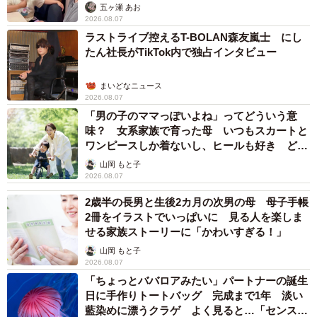
五ヶ瀬 あお
ーーThreadsでの反響についていかがですか？
2026.08.07
ラストライブ控えるT-BOLAN森友嵐士 にし
たん社長がTikTok内で独占インタビュー
「踏切好きの子ども達がたくさんいることに驚いたと同時
に、息子の同士達のエピソードを知れて楽しかったです♪」
まいどなニュース
2026.08.07
Threads（
@ginmugi0205
）では、2人のお子さんを育て
「男の子のママっぽいよね」ってどういう意
味？ 女系家族で育った母 いつもスカートと
るママが家族の日常エピソードなどを投稿しています。
ワンピースしか着ないし、ヒールも好き どの
へんが…
山岡 もと子
2026.08.07
2歳半の長男と生後2カ月の次男の母 母子手帳
2冊をイラストでいっぱいに 見る人を楽しま
せる家族ストーリーに「かわいすぎる！」
山岡 もと子
2026.08.07
「ちょっとババロアみたい」パートナーの誕生
日に手作りトートバッグ 完成まで1年 淡い
藍染めに漂うクラゲ よく見ると…「センスす