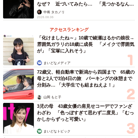
なぜ？ 近づいてみたら… 「見つかるなんて
未熟」
中将 タカノリ
2026.08.06
アクセスランキング
「化けましたね～」10歳で綾瀬はるかの娘役→
雰囲気ガラリの18歳に成長 「メイクで雰囲気
が」「宝塚に入れそう」
まいどなメディア
72歳父、軽自動車で新潟から四国まで 65歳の
母と2人で3泊4日の旅 パーキングの休憩まで
分刻み… 「大学生でも組まねえよ！」
山岡 もと子
3児の母 43歳女優の肩見せコーデでファンざ
わざわ 「色っぽすぎて思わず二度見」「むっ
かしからずっと可愛い」
3/5
まいどなトピック
ニッコニコで登園♡（提供：@ginmugi0205さん）