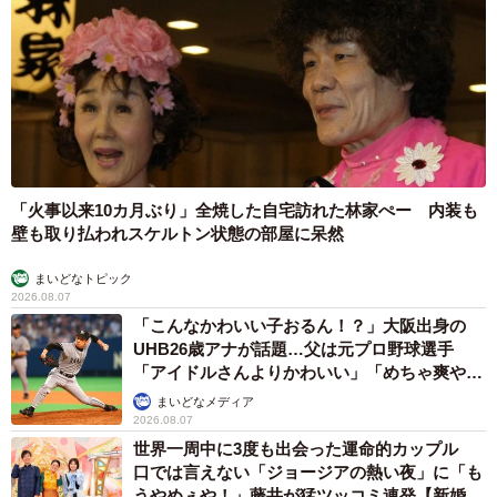
「火事以来10カ月ぶり」全焼した自宅訪れた林家ぺー 内装も
壁も取り払われスケルトン状態の部屋に呆然
まいどなトピック
2026.08.07
「こんなかわいい子おるん！？」大阪出身の
UHB26歳アナが話題…父は元プロ野球選手
「アイドルさんよりかわいい」「めちゃ爽や
か」
まいどなメディア
2026.08.07
世界一周中に3度も出会った運命的カップル
口では言えない「ジョージアの熱い夜」に「も
うやめぇや！」藤井が猛ツッコミ連発【新婚さ