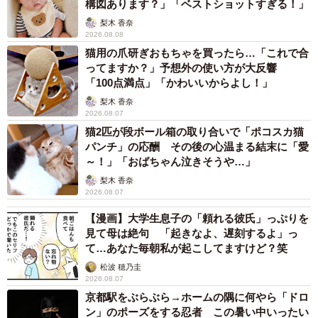
構図あります？」「ベストショットすぎる！」
梨木 香奈
2026.08.08
猫用の爪研ぎおもちゃを買ったら…「これで合
ってますか？」予想外の使い方が大反響
「100点満点」「かわいいからよし！」
梨木 香奈
2026.08.07
猫2匹が段ボール箱の取り合いで「ポコスカ猫
パンチ」の応酬 その後の心温まる結末に「愛
～！」「おばちゃん泣きそうや…」
2/5
梨木 香奈
嬉しそうに踏切を実演する息子さん（提供：@ginmugi0205さん）
2026.08.07
【漫画】大学生息子の「頼れる彼氏」っぷりを
見て母は絶句 「起きなよ、遅刻するよ」っ
て…あなた毎朝私が起こしてますけど？笑
松波 穂乃圭
2026.08.07
京都駅をぶらぶら→ホームの隅に何やら「ドロ
ン」のポーズをする忍者 この暑い中いったい