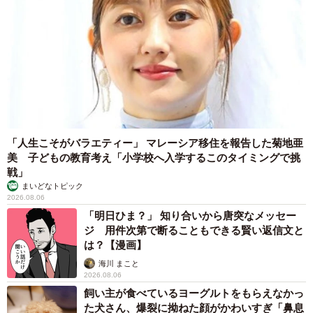
「人生こそがバラエティー」 マレーシア移住を報告した菊地亜
美 子どもの教育考え「小学校へ入学するこのタイミングで挑
戦」
まいどなトピック
2026.08.06
「明日ひま？」 知り合いから唐突なメッセー
ジ 用件次第で断ることもできる賢い返信文と
は？【漫画】
海川 まこと
2026.08.06
飼い主が食べているヨーグルトをもらえなかっ
た犬さん、爆裂に拗ねた顔がかわいすぎ「鼻息