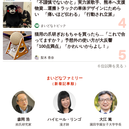
「不謹慎でないかと」実力派歌手、熊本へ支援
物資…運搬トラックの車体デザインにためら
「シンパシー感じました笑！私も保育園で作りました笑」
い 「痛いほど伝わる」「行動され立派」
「うちの子も踏切が好きで、踏切巡りもしましたし、
まいどなトピック
YouTubeでもずっと踏切見てました！誕生日には、アイシ
猫用の爪研ぎおもちゃを買ったら…「これで合
ングで踏切を作りました」
ってますか？」予想外の使い方が大反響
「クオリティすごいし、まず頭にかぶせようと思ったとこ
「100点満点」「かわいいからよし！」
ろがすごい！私なら遮断機の棒部分だけ作って持たせて終
梨木 香奈
わってるもん」
６位以降を見る
「『踏切』じゃなくて、『踏切カンカン』が名前なんです
よね（笑）うちの子もそうです！（笑）」
まいどなファミリー
（新着記事順）
投稿したママ（
@ginmugi0205
）に話を聞きました。
ーー帽子をひと目見た時の、息子さんの反応について改め
て教えてください。
森岡 浩
ハイヒール・リンゴ
大江 篤
姓氏研究家
漫才師
園田学園女子大学学長
「『すごい！すごい！すごい！！カッコいい！！！』と喜