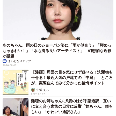
あのちゃん、雨の日のショーパン姿に「雨が似合う」「脚めっ
ちゃきれい！」「水も滴る良いアーティスト」 幻想的な近影
が話題
まいどなメディア
2026.08.07
【漫画】周囲の目を気にせず遊べる！洗濯物も
干せる！最近人気の戸建ての「中庭」 ところ
4/5
が…実際住んでみて分かった後悔ポイント
中瀬 えみ
草むしりを自ら集め出してくれた息子さんに、ママは「こーゆーとこ
2026.08.07
よ！ こーゆーとこが父ちゃんをよく見てるのよ♡」（提供：
@ginmugi0205さん）
難聴のお姉ちゃんに5歳の妹が手話通訳 互い
に支え合う家族の日常に反響「妹ちゃん、頼も
しい」「かわいい通訳さん」