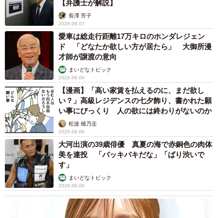
【弁護士が解説】
長澤 芳子
2026.08.07
愛車は総走行距離17万キロのホンダレジェン
ド 「どなたか欲しい方が居たら」 大御所漫
才師が譲渡の意向
まいどなトピック
2026.08.06
【漫画】「高い家賃を払えるのに、まだ欲し
い？」高級レジデンスの七夕飾り、書かれた願
い事にびっくり 人の欲には終わりがないのか
松波 穂乃圭
2026.08.06
大河出演の39歳俳優 真夏の海で赤銅色の肉体
美を連投 「バッキバキだな」「ばり渋いで
す」
まいどなトピック
2026.08.06