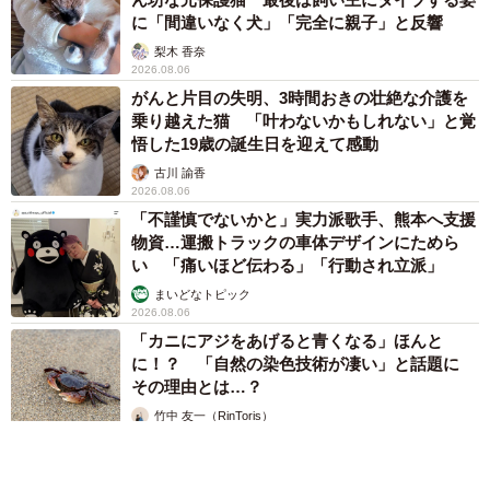
に「間違いなく犬」「完全に親子」と反響
梨木 香奈
2026.08.06
がんと片目の失明、3時間おきの壮絶な介護を
乗り越えた猫 「叶わないかもしれない」と覚
悟した19歳の誕生日を迎えて感動
古川 諭香
2026.08.06
「不謹慎でないかと」実力派歌手、熊本へ支援
物資…運搬トラックの車体デザインにためら
い 「痛いほど伝わる」「行動され立派」
まいどなトピック
2026.08.06
「カニにアジをあげると青くなる」ほんと
に！？ 「自然の染色技術が凄い」と話題に
その理由とは…？
竹中 友一（RinToris）
2026.08.06