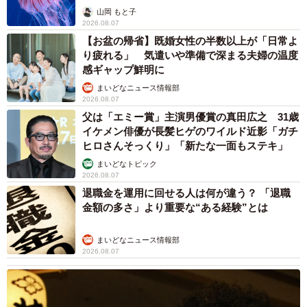
ごい」
山岡 もと子
2026.08.07
【お盆の帰省】既婚女性の半数以上が「日常よ
り疲れる」 気遣いや準備で深まる夫婦の温度
感ギャップ鮮明に
まいどなニュース情報部
2026.08.07
父は「エミー賞」主演男優賞の真田広之 31歳
イケメン俳優が長髪ヒゲのワイルド近影「ガチ
ヒロさんそっくり」「新たな一面もステキ」
まいどなトピック
2026.08.07
退職金を運用に回せる人は何が違う？ 「退職
金額の多さ」より重要な“ある経験”とは
5/5
まいどなニュース情報部
牛乳のお髭に大爆笑の息子さん（提供：@ginmugi0205さん）
2026.08.07