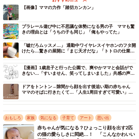
り、ママと手を繋いで笑顔で登園する息子さんの姿が微笑
【画像】ママの力作「踏切カンカン」
ましく写っています。その帽子の完成度の高さに驚く声
や、同じく踏切が大好きなお子さんを育てるママさんたち
プラレール遊び中に不思議な体勢になる男の子 ママも驚
の共感の声など、多くのリプライが寄せられました。
きの理由とは「うちの子も同じ」「俺もやってた」
「嘘だろムッスメ…」 通勤中ワイヤレスイヤホンのフタ開
けたら…驚きの展開に「まじ天才だな」「トトロの仕業」
12万いいね！
【漫画】1歳息子と行った公園で、爽やかママと会話がで
きない…「すいません、笑ってしまいました」共感の声
続々
ドアをトントン→隙間から顔を出す後追い期の赤ちゃん
ママのそばに行きたくて…「人生1周目すぎて可愛い」
「天使だ♡」
おもしろ
家族
気になる
子育て
アート
思い出
赤ちゃんが気になる？ひょっこり顔を出す2匹
の猫の愛らしさに悶絶…！ 「こんなかわいい