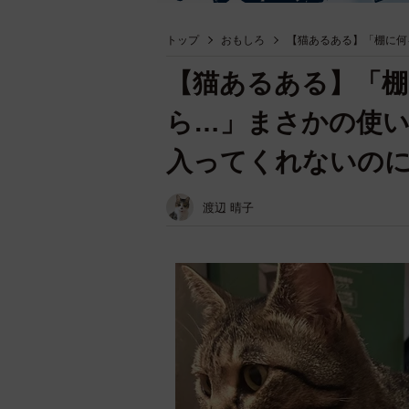
トップ
おもしろ
【猫あるある】「棚に何
【猫あるある】「
ら…」まさかの使
入ってくれないの
渡辺 晴子