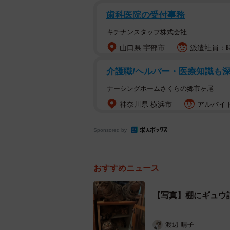
ョン完成ですね」「新商品の検品は
歯科医院の受付事務
トが多数寄せられています。
キチナンスタッフ株式会社
山口県 宇部市
派遣社員：時
「多頭飼いならでは」の“猫入
はるとさん宅には、7匹のキジトラ猫
介護職/ヘルパー・医療知識も
題の写真では、そのうち4匹が棚の中
ナーシングホームさくらの郷市ヶ尾
神奈川県 横浜市
アルバイト
上段左から、まいたけくん（4歳）と
下段にがじゅまるくん（5歳）が“入居
Sponsored by
おすすめニュース
【写真】棚にギュウ
渡辺 晴子