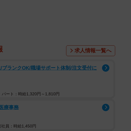
報
求人情報一覧へ
1/4
/ブランクOK/職場サポート体制/注文受付に
込んだキジトラ猫たちがXで話題に（はるとさん提供）
“猫専用”になるとは――」
パート：時給1,320円～1,810円
が、X（旧Twitter）で話題になっています。
の医療事務
トラ猫と暮らす“多頭飼い”の飼い主・はるとさん
遣社員：時給1,450円
です。投稿には、「デザイニャーズニャンション」「猫マンシ