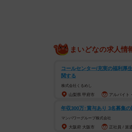
まいどなの求人情
コールセンター/充実の福利厚生
関する
友人からもらってきた棚に入り
株式会社くるめし
「何を入れようか迷った棚が、まさか
山梨県 甲府市
アルバイト・
そんな“猫あるある”な光景を写した一枚
年収300万↑賞与あり 3名募集
マンパワーグループ株式会社
棚を見事に占領したのは、7匹のキジ
大阪府 大阪市
正社員 / 派
（@tomeji1106）の愛猫たち