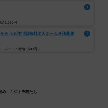
猫が担当！」など、猫好きたちのクスッと笑えるコメン
給1,050円
れ”現象
ちゃんが一緒に暮らしています。SNSに投稿された話
深められる住宅型有料老人ホーム介護募集
にすっぽり収まり、まるで“猫専用マンション”のよう。
・パート：時給1,500円～
えのきくん（4歳）、中段にちゃちゃ丸くん（2歳）、
”中です。
詰め、キジトラ猫たち