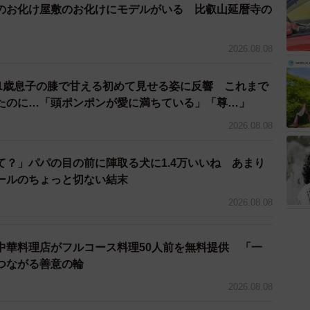
のお化け屋敷のお化けにモデルがいる 比叡山延暦寺の
あるある！」「欲しい時に限って入ってくれないのに、入
と、多頭飼いの飼い主さんを中心に共感の声が広がって
2026.08.08
 1歳息子の膝で甘える初めて見せる姿に反響 これまで
飼いのにぎやかさ
たのに…「頭ポンポンが愛に満ちている」「尊…」
長老・トメ次くんを除いて、しめじちゃん（4歳）とはち
2026.08.08
で“順番待ち”をしていたそうです。はるとさんが「片付
に出すと、猫たちは素直にリビングに戻っていったとの
て？」パパの目の前に陣取る犬に1.4万いいね あまり
ールのちょっと切ない結末
2026.08.08
中華料理店がフルコース料理50人前を無料提供 「一
つながる善意の輪
2026.08.08