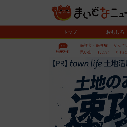
ニ
トップ
おもしろ
ュ
ー
保護犬・保護猫
かんさ
ス
一
思い出
しごと
ともに
覧