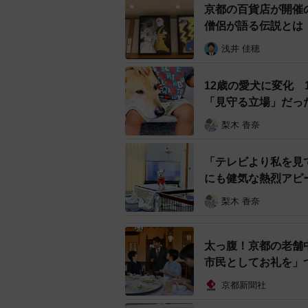
京都の百貨店が開催
SNSでは、「結局こうなるのが猫
僧侶が語る伝説とは
ってほしくない所には入るのが猫」
浅井 佳穂
います。
12歳の愛犬に変化
順番待ちする猫たちも…多頭
「見守る立場」だっ
ところで残りの3匹は…？ 10歳の
梨木 香奈
べえくん（3歳）の2匹は、棚の後ろ
けるよー」と声をかけて1匹ずつ外
「テレビより私を見
こと。
にも健気な熱烈アピ
梨木 香奈
太っ腹！京都の老舗
市民としてお礼を」
京都新聞社