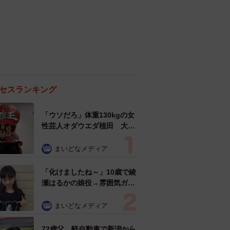
セスランキング
「ウソだろ」体重130kgの女
性芸人オダウエダ植田 大学
時代のほっそり姿に「マジ
で」
まいどなメディア
「化けましたね～」10歳で綾
瀬はるかの娘役→雰囲気ガラ
リの18歳に成長 「メイクで
雰囲気が」「宝塚に入れそ
まいどなメディア
う」
72歳父、軽自動車で新潟から