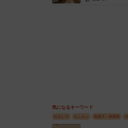
いつもこんなふう
「何入れるか悩んでたら、猫
そもそもこの棚は、はるとさんが友
気になるキーワード
「大切なものを入れるか、猫たちの
おもしろ
もふもふ
保護犬・保護猫
けてみたらもう“猫入れ”になってま