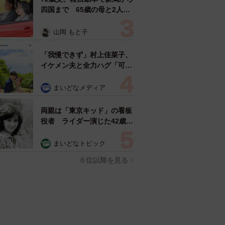
四国まで 65歳の母と2人で
3泊4日の旅 パーキングの休
憩まで分刻み… 「大学生で
山岡 もと子
も組まねえよ！」
「我慢できず」村上佳菜子、
イケメン夫と全力ハグ「可愛
いふたり」「素敵なご夫婦」
まいどなメディア
両親は「東京キッド」の看板
役者 ライダー演じた42歳元
俳優が再婚妻との「ウエディ
ングフォト」計画を明言
まいどなトピック
「センスあるカメラマン求
６位以降を見る
む」