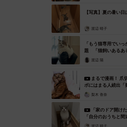
【写真】夏の暑い日
渡辺 晴子
「もう猫専用でいっ
題 「猫飼いあるあ
渡辺 陽
まるで漫画！ 爪
ボにはまる人続出「
梨木 香奈
「家のドア開けた
「自分のおうちと間
渡辺 晴子