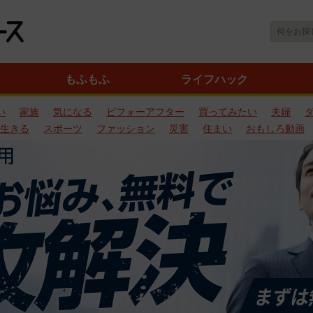
もふもふ
ライフハック
い
家族
気になる
ビフォーアフター
買ってみたい
夫婦
生きる
スポーツ
ファッション
災害
住まい
おもしろ動画