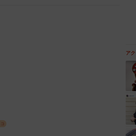
アク
2/4
に集合してますにゃん（はるとさん提供）
が入ってた」…猫好き共感の声
人から譲り受けたもの。
おやつやごはんを入れるかで迷っていたけれど、いざ開
ネコ
した（笑）」といいます。