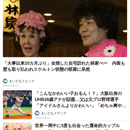
「火事以来10カ月ぶり」全焼した自宅訪れた林家ぺー 内装も
壁も取り払われスケルトン状態の部屋に呆然
まいどなトピック
2026.08.07
「こんなかわいい子おるん！？」大阪出身の
UHB26歳アナが話題…父は元プロ野球選手
「アイドルさんよりかわいい」「めちゃ爽や
か」
まいどなメディア
2026.08.07
世界一周中に3度も出会った運命的カップル