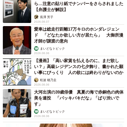
ら…注意の貼り紙でナンバーをさらされました
【弁護士が解説】
長澤 芳子
2026.08.07
愛車は総走行距離17万キロのホンダレジェン
ド 「どなたか欲しい方が居たら」 大御所漫
才師が譲渡の意向
まいどなトピック
2026.08.06
【漫画】「高い家賃を払えるのに、まだ欲し
い？」高級レジデンスの七夕飾り、書かれた願
い事にびっくり 人の欲には終わりがないのか
松波 穂乃圭
2026.08.06
大河出演の39歳俳優 真夏の海で赤銅色の肉体
美を連投 「バッキバキだな」「ばり渋いで
す」
まいどなトピック
2026.08.06