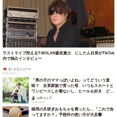
5/11
会計後だからといって安心していたらとどめの一言が…（オムニウッチ
ーさん提供）
一同作を描いたきっかけを教えてください。
ここまでマイペースなお客様はなかなか遭遇した事がなか
ったので皆さんに知ってほしくて描きました。
ラストライブ控えるT-BOLAN森友嵐士 にしたん社長がTikTok
内で独占インタビュー
一同作を描く際にこだわったポイントを教えてください。
まいどなニュース
2026.08.07
全ての所作がのんびりなお客様に対して、急ぎまくる私の
「男の子のママっぽいよね」ってどういう意
レジ捌きが伝わるよう描きました。
味？ 女系家族で育った母 いつもスカートと
ワンピースしか着ないし、ヒールも好き どの
へんが…
一今回のようなクセのあるお客様は結構多そうですが、対
山岡 もと子
2026.08.07
応のコツなどあれば教えてください。
猫用の爪研ぎおもちゃを買ったら…「これで合
ってますか？」予想外の使い方が大反響