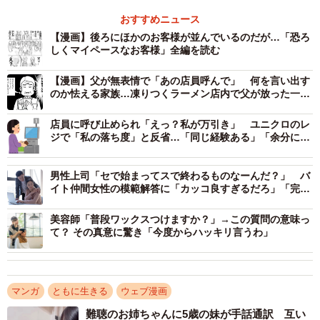
おすすめニュース
【漫画】後ろにほかのお客様が並んでいるのだが…「恐ろ
しくマイペースなお客様」全編を読む
【漫画】父が無表情で「あの店員呼んで」 何を言い出す
のか怯える家族…凍りつくラーメン店内で父が放った一言
とは
店員に呼び止められ「えっ？私が万引き」 ユニクロのレ
ジで「私の落ち度」と反省…「同じ経験ある」「余分に計
算されたことも」
男性上司「セで始まってスで終わるものなーんだ？」 バ
イト仲間女性の模範解答に「カッコ良すぎるだろ」「完璧
な返し！」
美容師「普段ワックスつけますか？」→この質問の意味っ
2/11
て？ その真意に驚き「今度からハッキリ言うわ」
商品の質問をレジでする親子（オムニウッチーさん提供）
この答えを聞いた親子は、突然スマホを取り出して商品情
マンガ
ともに生きる
ウェブ漫画
報を調べ始めるのでした。このやり取りはレジ前でおこな
難聴のお姉ちゃんに5歳の妹が手話通訳 互い