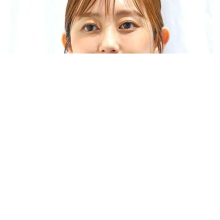
「人生こそがバラエティー」 マレーシア移住を報告した菊地亜
美 子どもの教育考え「小学校へ入学するこのタイミングで挑
戦」
まいどなトピック
2026.08.06
京都駅をぶらぶら→ホームの隅に何やら「ドロ
ン」のポーズをする忍者 この暑い中いったい
なぜ？ 近づいてみたら… 「見つかるなんて
未熟」
中将 タカノリ
2026.08.06
「明日ひま？」 知り合いから唐突なメッセー