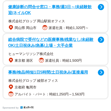
健康診断の問合せ窓口・事務/週3日～/未経験歓
迎/ネイルOK
株式会社グロップ 岡山駅前オフィス
岡山県 岡山市
派遣社員：時給1,320円～
この漫画を投稿したのは、雑貨店に勤めながら漫画ブログ
を投稿しているオムニウッチーさんで、なんとご自身の実
総合病院で受付などの医療事務/残業なし/未経験
OK/土日祝休み/急募/上場・大手企業
体験とのことです。
ヒューマンリソシア株式会社
事の始まりはオムニウッチーさんが働く雑貨店に、身だし
東京都 港区
派遣社員：時給1,500円
なみが整っておりどことなく上品な雰囲気の親子が来店し
事務/検品/時短1日5時間/土日祝休み/直接雇用
たことでした。この親子はレジにいたオムニウッチーさん
に声をかけ、とある商品の色違いがあるか尋ねます。オム
株式会社グロップ 綾部オフィス
ニウッチーさんは、その商品の色違いは取り寄せができ
京都府 亀岡市
ず、もしかしたらメーカーの公式サイトで販売しているか
アルバイト・パート：時給1,250円～1,563円
もしれない旨を伝えます。
Sponsored by