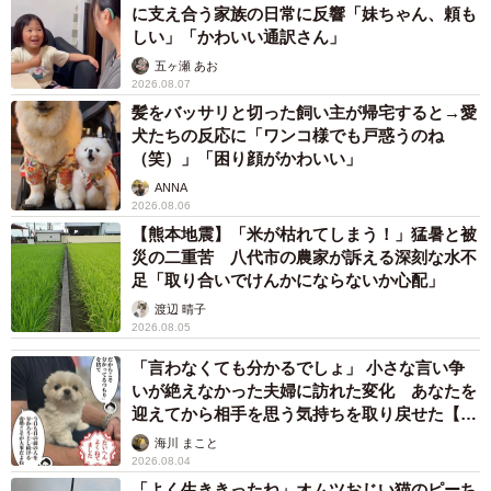
われており、親子の後ろには他のお客さんが並び始めてい
に支え合う家族の日常に反響「妹ちゃん、頼も
しい」「かわいい通訳さん」
ます。
五ヶ瀬 あお
2026.08.07
レジが並び始める中、レジ前でマイペースに悩み続ける親
髪をバッサリと切った飼い主が帰宅すると→愛
子を見ながら、焦りを隠し切れないオムニウッチーさん。
犬たちの反応に「ワンコ様でも戸惑うのね
（笑）」「困り顔がかわいい」
仕方なく次のお客さんのお会計を優先させようとした瞬間
ANNA
に、親子は「あ～！コレはやっぱいらないです」と迷って
2026.08.06
いた商品の購入を断念します。これでお会計作業を進めら
【熊本地震】「米が枯れてしまう！」猛暑と被
れると思ったオムニウッチーさんは、大急ぎでレジ打ちを
災の二重苦 八代市の農家が訴える深刻な水不
足「取り合いでけんかにならないか心配」
おこなうのでした。
渡辺 晴子
2026.08.05
「言わなくても分かるでしょ」 小さな言い争
いが絶えなかった夫婦に訪れた変化 あなたを
迎えてから相手を思う気持ちを取り戻せた【漫
画】
海川 まこと
2026.08.04
3/11
「よく生ききったね」オムツおじい猫のピーち