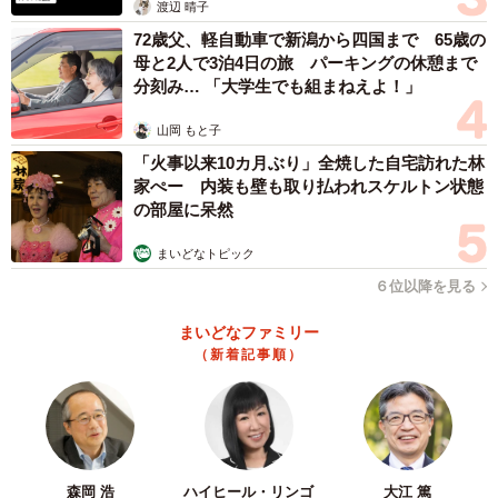
渡辺 晴子
72歳父、軽自動車で新潟から四国まで 65歳の
母と2人で3泊4日の旅 パーキングの休憩まで
分刻み… 「大学生でも組まねえよ！」
山岡 もと子
「火事以来10カ月ぶり」全焼した自宅訪れた林
家ぺー 内装も壁も取り払われスケルトン状態
の部屋に呆然
まいどなトピック
4/11
６位以降を見る
慌てる店員の心を弄ぶようにマイペースな提案の嵐（オムニウッチーさ
ん提供）
まいどなファミリー
（新着記事順）
同作についてコメント欄では「悪気がないのがまた難しい
ところ」「お母さん‼ニコニコしてないで急かして急かし
て‼」「こういう人いますね」と、多くの共感の声が集まり
ました。そこで作者のオムニウッチーさんにも話を聞きま
森岡 浩
ハイヒール・リンゴ
大江 篤
した。