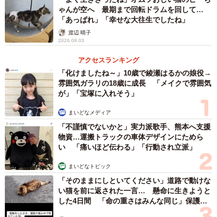
ゃんが空へ 最期まで回転ドラムを回して…
マイペースな親子の後ろにはレジを待つお客さんの列が…（オムニウッ
「あっぱれ」「幸せな大往生でしたね」
チーさん提供）
渡辺 晴子
2026.08.03
そして、あとはクレジットカードの暗証番号を入力しても
アクセスランキング
らったら完了というタイミングで、親子は「あ～やっぱり
「化けましたね～」10歳で綾瀬はるかの娘役→
さっきの買います～」とつぶやきます。これによってレジ
雰囲気ガラリの18歳に成長 「メイクで雰囲気
打ちを最初からやり直しになったオムニウッチーさんは心
が」「宝塚に入れそう」
の中で大慌てしながら、素早くレジ作業を再開。やっとお
まいどなメディア
会計が終わり、次のお客さんのお会計に進めると思ったそ
「不謹慎でないかと」実力派歌手、熊本へ支援
の時、「あ……コレ、プレゼント用なんでラッピングして
物資…運搬トラックの車体デザインにためら
欲しいんですが～」と親子からのとどめの一言が入るので
い 「痛いほど伝わる」「行動され立派」
した。
まいどなトピック
「そのままにしといてください」道路で動けな
い猫を前に返された一言… 懸命に生きようと
した4日間 「命の重さはみんな同じ」保護団
体代表の訴え