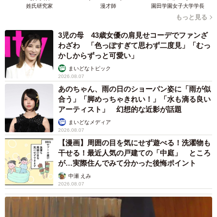
姓氏研究家
漫才師
園田学園女子大学学長
もっと見る
ここまでマイペースなお客様にはなかなか遭遇し
3児の母 43歳女優の肩見せコーデでファンざ
ない…
わざわ 「色っぽすぎて思わず二度見」「むっ
かしからずっと可愛い」
まいどなトピック
2026.08.07
あのちゃん、雨の日のショーパン姿に「雨が似
合う」「脚めっちゃきれい！」「水も滴る良い
アーティスト」 幻想的な近影が話題
まいどなメディア
2026.08.07
【漫画】周囲の目を気にせず遊べる！洗濯物も
干せる！最近人気の戸建ての「中庭」 ところ
が…実際住んでみて分かった後悔ポイント
中瀬 えみ
2026.08.07