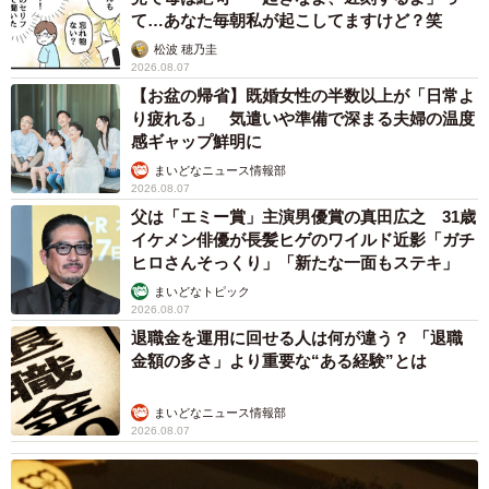
て…あなた毎朝私が起こしてますけど？笑
松波 穂乃圭
2026.08.07
【お盆の帰省】既婚女性の半数以上が「日常よ
り疲れる」 気遣いや準備で深まる夫婦の温度
感ギャップ鮮明に
まいどなニュース情報部
2026.08.07
父は「エミー賞」主演男優賞の真田広之 31歳
イケメン俳優が長髪ヒゲのワイルド近影「ガチ
ヒロさんそっくり」「新たな一面もステキ」
まいどなトピック
2026.08.07
退職金を運用に回せる人は何が違う？ 「退職
金額の多さ」より重要な“ある経験”とは
まいどなニュース情報部
2026.08.07