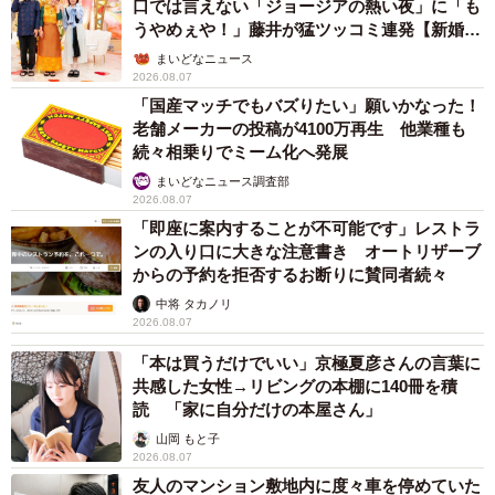
口では言えない「ジョージアの熱い夜」に「も
うやめぇや！」藤井が猛ツッコミ連発【新婚さ
ん】
まいどなニュース
2026.08.07
「国産マッチでもバズりたい」願いかなった！
老舗メーカーの投稿が4100万再生 他業種も
続々相乗りでミーム化へ発展
まいどなニュース調査部
2026.08.07
「即座に案内することが不可能です」レストラ
ンの入り口に大きな注意書き オートリザーブ
からの予約を拒否するお断りに賛同者続々
中将 タカノリ
2026.08.07
「本は買うだけでいい」京極夏彦さんの言葉に
共感した女性→リビングの本棚に140冊を積
読 「家に自分だけの本屋さん」
山岡 もと子
2026.08.07
友人のマンション敷地内に度々車を停めていた