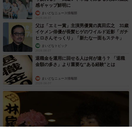
感ギャップ鮮明に
まいどなニュース情報部
2026.08.07
父は「エミー賞」主演男優賞の真田広之 31歳
イケメン俳優が長髪ヒゲのワイルド近影「ガチ
ヒロさんそっくり」「新たな一面もステキ」
まいどなトピック
2026.08.07
退職金を運用に回せる人は何が違う？ 「退職
金額の多さ」より重要な“ある経験”とは
まいどなニュース情報部
2026.08.07