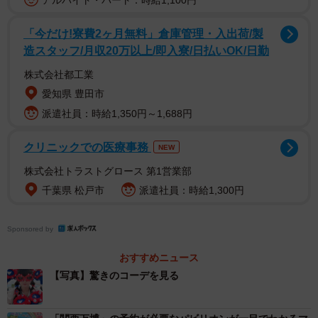
アルバイト・パート：時給1,100円
「今だけ!寮費2ヶ月無料」倉庫管理・入出荷/製
造スタッフ/月収20万以上/即入寮/日払いOK/日勤
全身にミャクミャクのグッズをまとっていますが、これだ
け多くのグッズを揃えるのも大変だったのでは？また、コ
株式会社都工業
ーデを完成させるのにどれだけの金額をかけたのでしょ
愛知県 豊田市
う。ふわるさんの「ミャクミャクコーデ」について、その
派遣社員：時給1,350円～1,688円
きっかけや周りからの反応などを伺いました。
クリニックでの医療事務
NEW
株式会社トラストグロース 第1営業部
千葉県 松戸市
派遣社員：時給1,300円
Sponsored by
おすすめニュース
【写真】驚きのコーデを見る