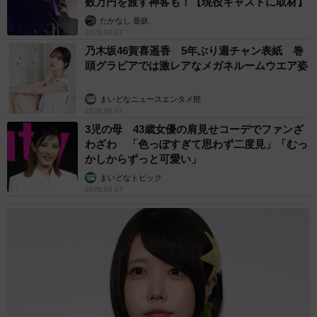
ボンの裾を上げてこっそり片足ずつ違う赤と青の靴下を履
数万円を渡す神客も！【現役キャストに取材】
いていることを教えていただきました。笑」
たかなし 亜妖
2026.08.07
乃木坂46賀喜遥香 5年ぶり週チャン表紙 巻
ーー万博が終わった後も、この「ミャクミャクコーデ」は
頭グラビアでは激レアなメガネルームウエア姿
続けていく？
まいどなニュースエンタメ部
2026.08.07
「はい！通期パスも手に入れたのでいっぱい行きますし、
3児の母 43歳女優の肩見せコーデでファンざ
できる限り続けていきたいなと思っています。Xでは『自分
わざわ 「色っぽすぎて思わず二度見」「むっ
もこれになりたい！』等のコメントもいただいて『わかる
かしからずっと可愛い」
よ〜』と、心の中で返信をしていました。笑。いろんなバ
まいどなトピック
2026.08.07
ウンドコーデで気分も更に高めながら万博を最後まで楽し
みたいです！」
ふわるさんは「あっとほぉーむカフェ」というメイドカフ
ェでメイドとして活動をしています。「ここまで読んでく
ださり、そしてお誘いいただきありがとうございました。
私は普段、『あっとほぉーむカフェ』という萌え萌えきゅ