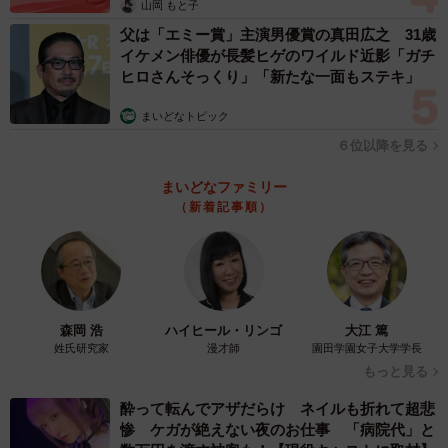
山岡 もと子
したが…笑。『大きなお友だちは良かろう〜』と二コニコ
父は「エミー賞」主演男優賞の真田広之 31歳
としておりました。笑
イケメン俳優が長髪ヒゲのワイルド近影「ガチ
ルールを守った上で自分の心が弾む選択をしていきたいで
ヒロさんそっくり」「新たな一面もステキ」
す！」
まいどなトピック
６位以降を見る
ーーこのコーデを見た周囲の方々の反応は？
まいどなファミリー
「すれ違う時学生さんに『すごい』と言われることが多か
（新着記事順）
ったです！笑。あとは国内外問わず色んな方から列に並ん
でいる時に『それはどこで買えるの？』と聞かれ、これは
東ゲート側で... これは西ゲート側で...と説明をしていました
笑
森岡 浩
ハイヒール・リンゴ
大江 篤
姓氏研究家
漫才師
園田学園女子大学学長
各国のパビリオンのスタッフさんからは英語で『ミャクミ
もっと見る
ャクスタイル！ベリーナイス！』と優しく褒めてくださっ
酔って転んでアザだらけ ネイルも折れて超悲
たり、日本人のスタッフさんからも 『実は私もね...』とズ
惨 ケガが絶えない夜のお仕事 「病院代」と