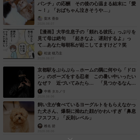
パンチ」の応酬 その後の心温まる結末に「愛
～！」「おばちゃん泣きそうや…」
「前回が初めてでした！ 何回も行くと決めていたのでいろ
梨木 香奈
んな場所を歩いて楽しんだり、東京ではなかなか見られな
2026.08.07
いミャクミャクのグッズをお迎えすることに重きを置きま
【漫画】大学生息子の「頼れる彼氏」っぷりを
見て母は絶句 「起きなよ、遅刻するよ」っ
した♬」
て…あなた毎朝私が起こしてますけど？笑
松波 穂乃圭
ーーミャクミャクを好きになったのは？
2026.08.07
京都駅をぶらぶら→ホームの隅に何やら「ドロ
「まだ名前も付いていないころ、『いのちのかがやきく
ン」のポーズをする忍者 この暑い中いったい
ん？！』とXで最初に見た時のインパクトが忘れられません
なぜ？ 近づいてみたら… 「見つかるなんて
でした。好きというより『気になる存在』だったのです
未熟」
中将 タカノリ
2026.08.06
が、だからこそ定期的に覗いてしまって、動いていたりグ
飼い主が食べているヨーグルトをもらえなかっ
ッズを見たりしていく中で愛着が湧き、『かわいいな…』
た犬さん、爆裂に拗ねた顔がかわいすぎ「鼻息
と思うようになりました！♡」
フスフス」「反則レベル」
椎名 碧
ーー「ミャクミャクコーデ」の総額はおいくら？
2026.08.06