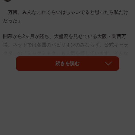
「万博、みんなこれくらいはしゃいでると思ったら私だけ
だった」
開幕から2ヶ月が経ち、大盛況を見せている大阪・関西万
博。ネットでは各国のパビリオンのみならず、公式キャラ
クターの「ミャクミャク」も人気を博しています。そんな
中、メイドカフェ「
あっとほぉーむカフェ
」のメイドをさ
続きを読む
れている「ふわる໒꒱ ⡱」（
@maid_fuwaru_
）さんが披露
したのは、全身をミャクミャクでコーディネートした姿で
す。ディズニーランドやUSJといったテーマパークに来た
時と同じように、万博を満喫するふわるさんについて様々
なコメントが届きました。
「これまだ自我残ってる？」
「楽しみ方がディズニーwww」