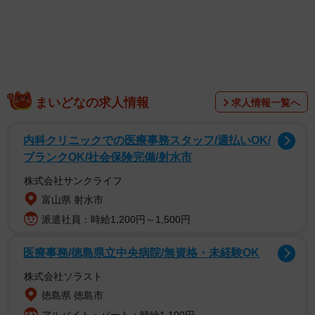
「体内にミャクミャクの細胞埋め込まれてる？？？」
「こんな子見かけたら3度見はするw」
頭のてっぺんからつま先まで全身をミャクミャクをまとっ
たコスチュームはまさに「ミャクミャクの擬人化」と言え
ます。離れたところから見ても確実に見つけられるくらい
まいどなの求人情報
求人情報一覧へ
の派手さで、本物のミャクミャクと見間違えるくらいの完
成度です。
内科クリニックでの医療事務スタッフ/週払いOK/
ブランクOK/社会保険完備/射水市
株式会社サンクライフ
富山県 射水市
派遣社員：時給1,200円～1,500円
医療事務/徳島県立中央病院/無資格・未経験OK
株式会社ソラスト
徳島県 徳島市