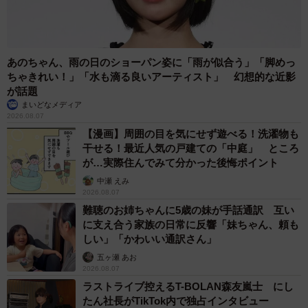
ん♡がうまれたメイドカフェでメイドとして活動をしてい
ます！大阪にもお屋敷はあり、夢洲駅から30分ほどで行く
ことができますので、万博前後にも日本のカルチャーをま
あのちゃん、雨の日のショーパン姿に「雨が似合う」「脚めっ
たひとつ体験するのにオススメでございます♬
ちゃきれい！」「水も滴る良いアーティスト」 幻想的な近影
が話題
X・Instagram・TikTokとSNSも活発に更新しているので、
まいどなメディア
2026.08.07
是非少しでも興味があればメイドの文化にも触れてみてい
【漫画】周囲の目を気にせず遊べる！洗濯物も
ただきたいです！万博がお好きなご主人様・お嬢様にはき
干せる！最近人気の戸建ての「中庭」 ところ
っと刺さるんじゃないかな...？と思っています♡」
が…実際住んでみて分かった後悔ポイント
中瀬 えみ
2026.08.07
・
「あっとほぉーむカフェ」Xアカウント
難聴のお姉ちゃんに5歳の妹が手話通訳 互い
に支え合う家族の日常に反響「妹ちゃん、頼も
・
ふわるさんのInstagramアカウント
しい」「かわいい通訳さん」
五ヶ瀬 あお
・
ふわるさんのTikTokアカウント
2026.08.07
ラストライブ控えるT-BOLAN森友嵐士 にし
たん社長がTikTok内で独占インタビュー
万博、みんなこれくらいはしゃいでると思ったら私だけだ