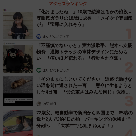
アクセスランキング
「洋服はたまたま手持ちにあった赤い服を着て行って、ミ
「化けましたね～」10歳で綾瀬はるかの娘役→
ャクミャクグッズたちははしゃぎすぎて値段を見ずにお買
雰囲気ガラリの18歳に成長 「メイクで雰囲気
い物してしまいました笑。万は超えているとは思いますが
が」「宝塚に入れそう」
すぐに売り切れになったりしていたので、今後お迎えでき
まいどなメディア
ない物や万博をやっていた今だけの記念品だと思うと安い
「不謹慎でないかと」実力派歌手、熊本へ支援
なと感じます！」
物資…運搬トラックの車体デザインにためら
い 「痛いほど伝わる」「行動され立派」
ーーこのコーデにおける一番のこだわりは？
まいどなトピック
「そのままにしといてください」道路で動けな
「ズバリ『惜しまず身につけること』、『恥ずかしがらな
い猫を前に返された一言… 懸命に生きようと
いこと』です！全力で楽しむことは大事なことだと思うの
した4日間 「命の重さはみんな同じ」保護団
体代表の訴え
ですが、装飾しやすいツインテールを自分でして、ピンを
渡辺 晴子
たくさんつけるようにしてみたりカチューシャやサングラ
72歳父、軽自動車で新潟から四国まで 65歳の
スをつけていたり...。
母と2人で3泊4日の旅 パーキングの休憩まで
分刻み… 「大学生でも組まねえよ！」
修学旅行の学生さんに『ガチ勢やw』 と言われたりもしま