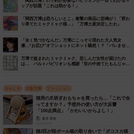
「関西万博」の予約が必要なパビリオンが一目でわかるマ
ップが話題「これは助かる！」
「関西万博は恐ろしいとこ」衝撃の商品に悲鳴が！「変わ
り果てたミャクミャク様…」「万博土産決定したわ」
「全く気づかなんだ」万博にこっそり現れた大人気女
優…“お忍び”オフショットにネット騒然！？「バレません
でした？」「私服センス抜群」
万博で盗まれたミャクミャク、悲しんだ女性が届けたの
は… バルトパビリオンも感謝「世の中捨てたもんじゃな
い」「これ見た人、ラッキーかも」
おもしろ
大阪万博
ファッション
1/2
猫用の爪研ぎおもちゃを買ったら…「これで合
ってますか？」予想外の使い方が大反響
全身をミャクミャクでフル装備！（提供：ふわる໒꒱ ⡱さん）
「100点満点」「かわいいからよし！」
梨木 香奈
ーー大阪・関西万博の会場には何度か行ったのでしょう
2026.08.07
か？
猫2匹が段ボール箱の取り合いで「ポコスカ猫