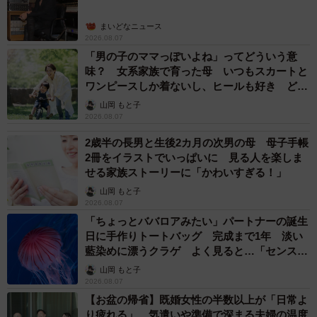
った
pic.twitter.com/xjGpP2JTdQ
まいどなニュース
2026.08.07
— ふわる໒꒱ ⡱ (@maid_fuwaru_)
May 21, 2025
「男の子のママっぽいよね」ってどういう意
味？ 女系家族で育った母 いつもスカートと
ワンピースしか着ないし、ヒールも好き どの
へんが…
山岡 もと子
2026.08.07
2歳半の長男と生後2カ月の次男の母 母子手帳
2冊をイラストでいっぱいに 見る人を楽しま
せる家族ストーリーに「かわいすぎる！」
山岡 もと子
2026.08.07
「ちょっとババロアみたい」パートナーの誕生
日に手作りトートバッグ 完成まで1年 淡い
藍染めに漂うクラゲ よく見ると…「センスす
ごい」
山岡 もと子
2026.08.07
【お盆の帰省】既婚女性の半数以上が「日常よ
り疲れる」 気遣いや準備で深まる夫婦の温度