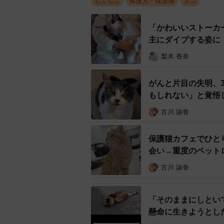
もふもふ
保護犬・保護猫
ネコ
お迎えの翌日、病院で診察を受ける
ゃん。同時に、猫カビや猫風邪、お
「かわいいストーカ
方されました。「猫カビは人間にも
主にダイブする姿に
ゃんを思う気持ちに変わりはなかっ
梨木 香奈
「よもぎがあまりにもかわいらしく
がんと片目の失明、
ました。顔や腕、太ももなどに猫カ
もしれない」と覚悟
ず抱っこしたり、一緒に遊んだりし
の部屋で過ごしてもらいました」
古川 諭香
保護猫カフェでひと
会い→重度のペット
古川 諭香
「そのままにしとい
懸命に生きようとし
え