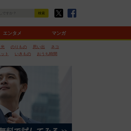
エンタメ
マンガ
観光
のりもの
思い出
ネコ
エット
いきもの
おうち時間