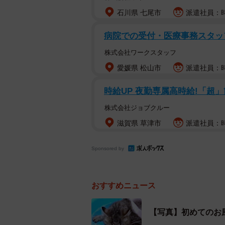
がひどくて飼えないと山に戻された
石川県 七尾市
派遣社員：時給
る職場でご飯をもらっていたからか
れないけど、ひどいことをするな』
病院での受付・医療事務スタ
話をかけてきて『どうしても置いて
株式会社ワークスタッフ
愛媛県 松山市
派遣社員：時
その子猫が、よもぎちゃんでした。
住猫の「こむぎ」ちゃんと「ぽんず
時給UP 夜勤専属高時給!「超」
らなかったといいます。
株式会社ジョブクルー
滋賀県 草津市
派遣社員：時
「娘には、電話口で『ワクチンや避
してくれました。私も少し不安はあ
Sponsored by
を切り替えることに。子猫用のご飯
の帰りを待ちました」
おすすめニュース
しばらくして、家にやって来たよも
た。
【写真】初めてのお