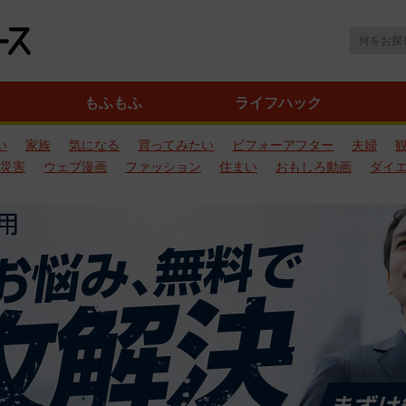
もふもふ
ライフハック
い
家族
気になる
買ってみたい
ビフォーアフター
夫婦
災害
ウェブ漫画
ファッション
住まい
おもしろ動画
ダイ