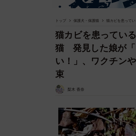
トップ
保護犬・保護猫
猫カビを患ってい
猫カビを患ってい
猫 発見した娘が
い！」、ワクチンや
束
梨木 香奈