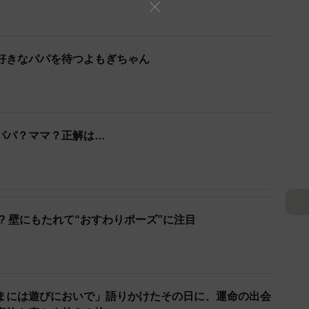
ったり抱っこしたりさせてくれました。その日は祝日だ
ことに。お風呂に入れると、お湯は真っ黒になりまし
家事を終わらせて、よもぎの様子を見に行くと、夫が抱
好きなパパを待つよもぎちゃん
の関係に試行錯誤する日々
パパ？ママ？正解は…
? 壁にもたれて“おすわりポーズ”に注目
まには遊びにおいで」語りかけたその日に、運命の出会