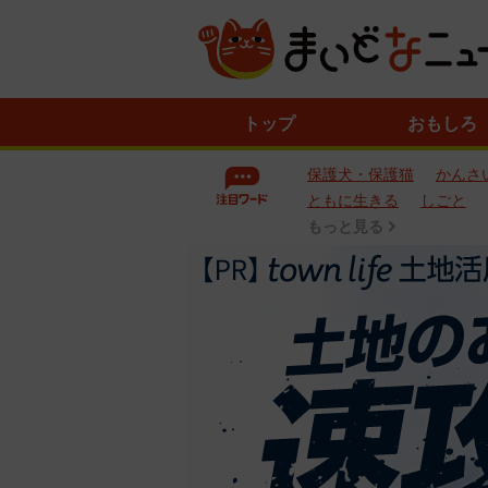
ニ
トップ
おもしろ
ュ
ー
保護犬・保護猫
かんさ
ス
一
ともに生きる
しごと
覧
もっと見る