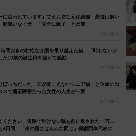
と、生後3カ月の女の子であることがわかったよもぎち
腹に虫がいることもわかったため、塗り薬と飲み薬を処
ーに追われています」甘えん坊な元保護猫 最後は飼い
うつる」と言われましたが、飼い主さん家族のよもぎち
「間違いなく犬」「完全に親子」と反響
たといいます。
2026.08.06
て、夫、娘、息子、私、みんなで一緒に遊んだり過ごし
3時間おきの壮絶な介護を乗り越えた猫 「叶わないか
ビがうつりましたが、よもぎの愛らしさに勝てず…構わ
した19歳の誕生日を迎えて感動
ていましたね。ただし、先住猫のこむぎとぽんずとは別
2026.08.06
りぼっちだった「耳が聞こえないシニア猫」と運命の出
ロスで適応障害だった女性の人生が一変
2026.08.05
てください」道路で動けない猫を前に返された一言…
た4日間 「命の重さはみんな同じ」保護団体代表の訴