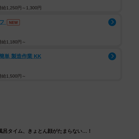
（捨てられた）子猫だと。友だちのお父さんが勤めてい
1,250円～1,300円
コロコロしていたそうですが、私は『事情はあるかもし
と怒りがこみ上げました。翌日は雪予報。娘は何度も電
ッフ
NEW
帰れない』と訴えてきたんです」
給1,180円～
飼い主さんの心はすでに決まっていましたが、家には先
」ちゃんが暮らしていたため、夫の承諾を得なければな
簡単 製造作業 KK
給1,500円～
妊手術は自分で責任を持つ』と約束させ、夫はOKを出
りましたが、『2ニャンズも3ニャンズも同じ』と気持ち
を買ってケージを準備し、お風呂を沸かして娘とよもぎ
ぎちゃんは、娘さんの言う通りとても人懐っこい子でし
風呂タイム、きょとん顔がたまらない…！