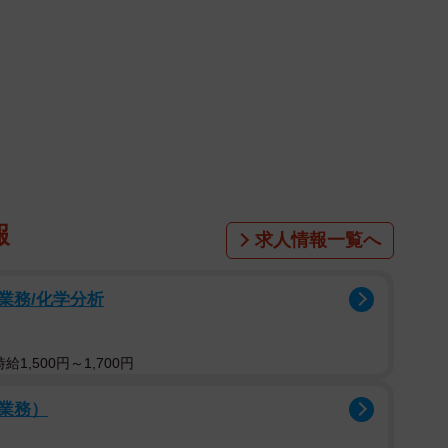
1/10
ゃん。山でひとりぼっちで生きていました（画像提供：きのひとま
るさん）
糸に導かれるよう。どんな困難があっても、必ず結ばれ
元保護猫の女の子「よもぎ」ちゃんと、飼い主のXユー
報
ITOMARU）もそんな縁で結ばれました。
求人情報一覧へ
が家族に
業務/化学分析
娘さんが遊びに出かけていた先から一本の電話がかかってき
1,500円～1,700円
がいる。かわいくて人懐っこいから連れて帰りたい』と
業務）
うだいと一緒に一度は飼い主が決まったものの、猫カビ