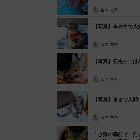
「かわいらしい声で鳴き、すぐに触
梨木 香奈
ったため、病院へは翌日連れて行く
た。その後は、ケージの中へ。私が
【写真】車の中で大
っこして座っていました（笑）」
梨木 香奈
猫カビや猫風邪も… 先住猫と
【写真】初抱っこは
梨木 香奈
【写真】まるで人間!
梨木 香奈
亡き猫の墓前で「た