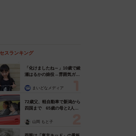
セスランキング
「化けましたね～」10歳で綾
瀬はるかの娘役→雰囲気ガラ
リの18歳に成長 「メイクで
雰囲気が」「宝塚に入れそ
まいどなメディア
う」
72歳父、軽自動車で新潟から
四国まで 65歳の母と2人で
3泊4日の旅 パーキングの休
憩まで分刻み… 「大学生で
山岡 もと子
も組まねえよ！」
両親は「東京キッド」の看板