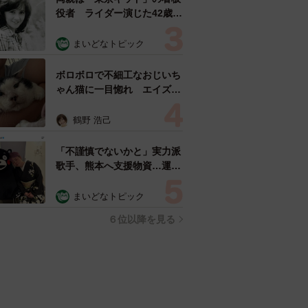
役者 ライダー演じた42歳元
俳優が再婚妻との「ウエディ
ングフォト」計画を明言
まいどなトピック
「センスあるカメラマン求
む」
ボロボロで不細工なおじいち
ゃん猫に一目惚れ エイズだ
し手がかかるけど…おうちで
暮らすと「おじ猫」だって可
鶴野 浩己
愛くなったよ！
「不謹慎でないかと」実力派
歌手、熊本へ支援物資…運搬
トラックの車体デザインにた
めらい 「痛いほど伝わる」
まいどなトピック
「行動され立派」
６位以降を見る