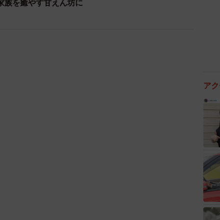
家族を癒やす甘えん坊に
アク
2/10
た生後3カ月のよもぎちゃん（画像提供：きのひとまるさん）