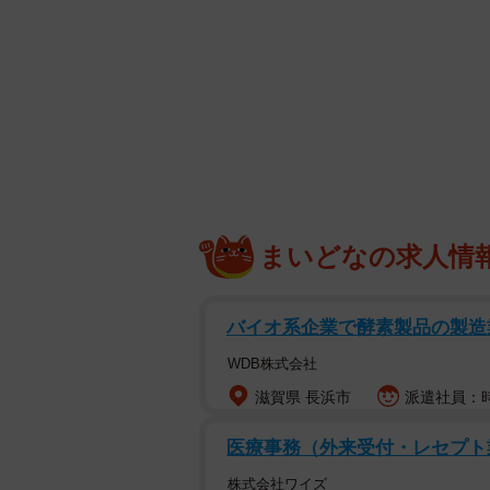
初めて飼い主さんと出会ったときのよもぎち
保護猫との出会いは、まるで運命の
る縁があることを教えてくれます。
まいどなの求人情
ザー・きのひとまるさん（@KINOH
山でひとりぼっちだった子猫
バイオ系企業で酵素製品の製造
2022年1月10日、飼い主さんの
WDB株式会社
ました。
滋賀県 長浜市
派遣社員：時給
「『山に1匹だけで生きている子猫
医療事務（外来受付・レセプト
いう連絡でした。話を聞くと、きょ
株式会社ワイズ