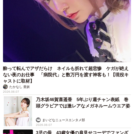
酔って転んでアザだらけ ネイルも折れて超悲惨 ケガが絶え
ない夜のお仕事 「病院代」と数万円を渡す神客も！【現役キ
ャストに取材】
たかなし 亜妖
2026.08.07
乃木坂46賀喜遥香 5年ぶり週チャン表紙 巻
頭グラビアでは激レアなメガネルームウエア姿
まいどなニュースエンタメ部
2026.08.07
3児の母 43歳女優の肩見せコーデでファンざ