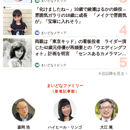
まいどなトピック
「化けましたね～」10歳で綾瀬はるかの娘役→
雰囲気ガラリの18歳に成長 「メイクで雰囲気
が」「宝塚に入れそう」
まいどなメディア
両親は「東京キッド」の看板役者 ライダー演
じた42歳元俳優が再婚妻との「ウエディングフ
4/8
ォト」計画を明言 「センスあるカメラマン求
む」
（ボンクレ台湾さん提供）
まいどなトピック
６位以降を見る
ボンクレ台湾さんにお話を聞いた。
まいどなファミリー
ーー初めて台湾のサイゼを利用したのは？
（新着記事順）
ボンクレ台湾：10年以上台湾を往来してますが、いつも長
蛇のため2023年8月お盆休暇の夜遅い時間にサイゼリヤ初
訪問を果たしました。印象は内装もほぼ日本と変わらずき
森岡 浩
ハイヒール・リンゴ
大江 篤
れいで明るく、接客も瓶ビールをうやうやしく両手で持っ