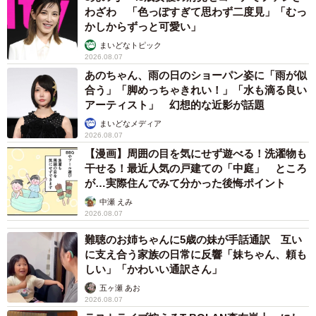
わざわ 「色っぽすぎて思わず二度見」「むっ
かしからずっと可愛い」
まいどなトピック
2026.08.07
あのちゃん、雨の日のショーパン姿に「雨が似
合う」「脚めっちゃきれい！」「水も滴る良い
アーティスト」 幻想的な近影が話題
まいどなメディア
2026.08.07
【漫画】周囲の目を気にせず遊べる！洗濯物も
干せる！最近人気の戸建ての「中庭」 ところ
が…実際住んでみて分かった後悔ポイント
中瀬 えみ
2026.08.07
難聴のお姉ちゃんに5歳の妹が手話通訳 互い
に支え合う家族の日常に反響「妹ちゃん、頼も
しい」「かわいい通訳さん」
五ヶ瀬 あお
2026.08.07