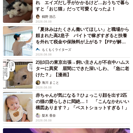
れ エイズだし手がかかるけど…おうちで暮ら
たい。
すと「おじ猫」だって可愛くなったよ！
鶴野 浩己
ボンクレ台湾さん関連情報
2026.08.08
「夏休みはたくさん働いてほしい」と職場から
Xアカウント：
https://x.com/cNV0sCwzwn69458
頼まれた高2息子 バイトで稼ぎすぎると扶養
を外れて税金や保険料が上がる？【FPが解
台湾サイゼリヤは台湾ビールがローカル店で呑むより手頃
説】
もくもくライターズ
で台湾限定メニューが豊富な所❤️
2026.08.08
(定期)
https://t.co/vJWtBNBJRa
2泊3日の東京出張→飼い主さんが不在中ハムス
ターに異変 眉間にできた深いしわ、「急に老
pic.twitter.com/RQIktvZSmD
けた？」【漫画】
海川 まこと
— ボンクレ台湾 (@cNV0sCwzwn69458)
November 26,
2026.08.08
2024
赤ちゃんが気になる？ひょっこり顔を出す2匹
の猫の愛らしさに悶絶…！ 「こんなかわいい
構図あります？」「ベストショットすぎる！」
梨木 香奈
2026.08.08