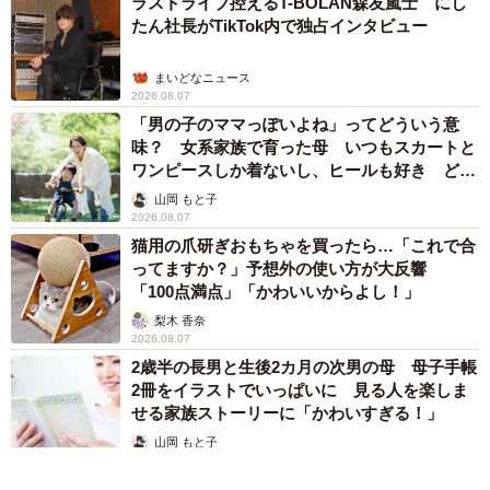
ラストライブ控えるT-BOLAN森友嵐士 にし
たん社長がTikTok内で独占インタビュー
まいどなニュース
2026.08.07
「男の子のママっぽいよね」ってどういう意
味？ 女系家族で育った母 いつもスカートと
ワンピースしか着ないし、ヒールも好き どの
へんが…
山岡 もと子
2026.08.07
猫用の爪研ぎおもちゃを買ったら…「これで合
ってますか？」予想外の使い方が大反響
「100点満点」「かわいいからよし！」
梨木 香奈
2026.08.07
2歳半の長男と生後2カ月の次男の母 母子手帳
2冊をイラストでいっぱいに 見る人を楽しま
せる家族ストーリーに「かわいすぎる！」
山岡 もと子
2026.08.07