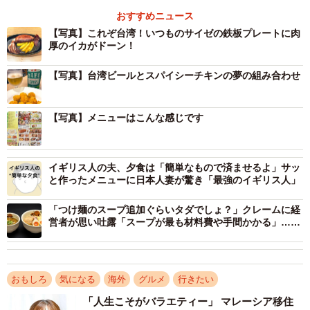
おすすめニュース
【写真】これぞ台湾！いつものサイゼの鉄板プレートに肉
厚のイカがドーン！
【写真】台湾ビールとスパイシーチキンの夢の組み合わせ
【写真】メニューはこんな感じです
2/8
イギリス人の夫、夕食は「簡単なもので済ませるよ」サッ
スパイシーチキン（ボンクレ台湾さん提供）
と作ったメニューに日本人妻が驚き「最強のイギリス人」
日本と共通するメニューもあるが、香烤中卷（いか焼
「つけ麺のスープ追加ぐらいタダでしょ？」クレームに経
き）、香烤辣味雞米花（スパイシーチキン）、そして台湾
営者が思い吐露「スープが最も材料費や手間かかる」…投
稿が話題に
ビールなどご当地メニューも盛りだくさん。サイゼファン
ならいったいどんなお味なのか、どんな楽しみ方ができる
のか気になるところだ。
おもしろ
気になる
海外
グルメ
行きたい
「人生こそがバラエティー」 マレーシア移住