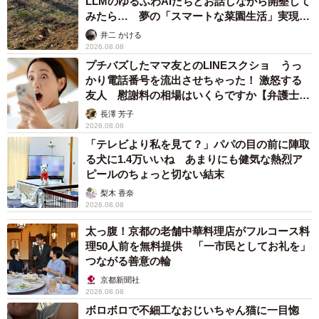
LLMのゆるふわAIたちとお話しながら開墾して
みたら… 夢の「スマートな菜園生活」実現な
ボンクレ台湾：時々論争が起こりますが、やっぱり皆さん
るか
井二 かける
サイゼリヤが大好きですよね。
2026.08.08
プチバズしたママ友とのLINEスクショ うっ
かり電話番号を流出させちゃった！ 激怒する
◇ ◇
友人 慰謝料の相場はいくらですか【弁護士が
解説】
長澤 芳子
SNSユーザー達から
2026.08.08
「テレビより私を見て？」パパの目の前に陣取
「熱炒より断然安く金牌が飲めますよね！料理も日本より
る犬に1.4万いいね あまりにも健気な熱烈ア
ピールのちょっと切ない結末
もボリュームあって味もよし！スイーツもおいしい。」
梨木 香奈
「なんかそういうテーマ店日本にもあったらいいのに(*´꒳`*)
2026.08.08
ムリやろけど サイゼリヤ多国籍店みたいなね」
太っ腹！京都の老舗中華料理店がフルコース料
「え、都内店でも台湾メニューおねがいします 普通に食
理50人前を無料提供 「一市民としてお礼を」
べたいですー」
つながる善意の輪
京都新聞社
など数々の驚きの声が寄せられた今回の投稿。読者のみな
2026.08.08
ボロボロで不細工なおじいちゃん猫に一目惚
さんも台湾を訪れた際はぜひサイゼリヤをお試しいただき