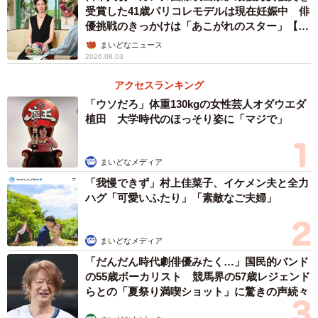
受賞した41歳パリコレモデルは現在妊娠中 俳
優挑戦のきっかけは「あこがれのスター」【徹
3/8
子の部屋】
まいどなニュース
2026.08.03
（ボンクレ台湾さん提供）
アクセスランキング
「ウソだろ」体重130kgの女性芸人オダウエダ
植田 大学時代のほっそり姿に「マジで」
まいどなメディア
「我慢できず」村上佳菜子、イケメン夫と全力
ハグ「可愛いふたり」「素敵なご夫婦」
まいどなメディア
「だんだん時代劇俳優みたく…」国民的バンド
の55歳ボーカリスト 競馬界の57歳レジェンド
らとの「夏祭り満喫ショット」に驚きの声続々