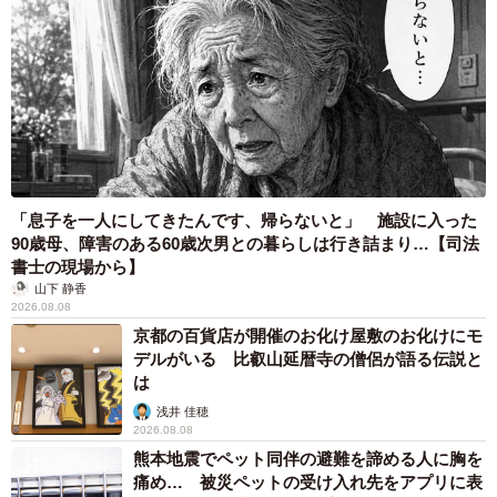
「息子を一人にしてきたんです、帰らないと」 施設に入った
90歳母、障害のある60歳次男との暮らしは行き詰まり…【司法
書士の現場から】
山下 静香
2026.08.08
京都の百貨店が開催のお化け屋敷のお化けにモ
デルがいる 比叡山延暦寺の僧侶が語る伝説と
は
浅井 佳穂
2026.08.08
熊本地震でペット同伴の避難を諦める人に胸を
5/8
痛め… 被災ペットの受け入れ先をアプリに表