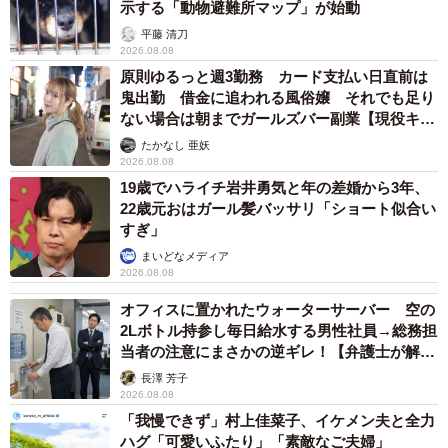
示する「動物避難所マップ」が始動
フォルマッジ（ボンクレ台湾さん提供）
平藤 清刀
2026.08.08
原則ゆるっと週3勤務 カード支払い日直前は
鬼出勤 借金に追われる風俗嬢 それでも足り
ない場合は朝までガールズバー副業【現役キャ
ストに取材】
たかなし 亜妖
2026.08.08
19歳でハライチ岩井勇気と年の差婚から3年、
22歳元おはガール髪バッサリ「ショート似合い
すぎ」
まいどなメディア
2026.08.08
オフィスに置かれたウォーターサーバー 空の
2Lボトル持参し毎日給水する男性社員→総務担
当者の注意にまさかの逆ギレ！【弁護士が解
説】
長澤 芳子
2026.08.08
「我慢できず」村上佳菜子、イケメン夫と全力
ハグ「可愛いふたり」「素敵なご夫婦」