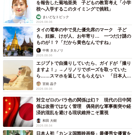
を報告した菊地亜美 子どもの教育考え「小学
校へ入学するこのタイミングで挑戦」
まいどなトピック
2026.08.06
タイの電車の中で見た優先席のマーク 子ど
も、妊娠、けが人、お年寄り… 一つだけ謎の
ものが！？「だから黄色なんですね」
中将 タカノリ
2026.08.06
エジプトで自撮りしていたら、ガイドが「撮り
ますよ！」→ノリノリでポーズを取っていた
ら……スマホを返してもらえない 「日本人は
カモ代表かも」「私は6時間で3万円払った」
宮前 晶子
2026.08.06
対立ゼロのバラ色の関係は幻？ 現代の日中関
係は改善ではなく管理 偶発的な軍事衝突や経
済的混乱を避ける現状維持こそ重視
和田 大樹
2026.08.04
日本人初「カンヌ国際映画祭」最優秀女優賞を