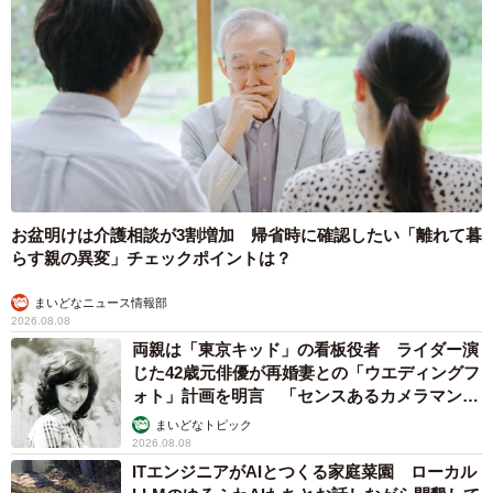
お盆明けは介護相談が3割増加 帰省時に確認したい「離れて暮
らす親の異変」チェックポイントは？
まいどなニュース情報部
2026.08.08
両親は「東京キッド」の看板役者 ライダー演
じた42歳元俳優が再婚妻との「ウエディングフ
7/8
ォト」計画を明言 「センスあるカメラマン求
む」
たしかに真四角！（ボンクレ台湾さん提供）
まいどなトピック
2026.08.08
ITエンジニアがAIとつくる家庭菜園 ローカル
ーー投稿への反響について。