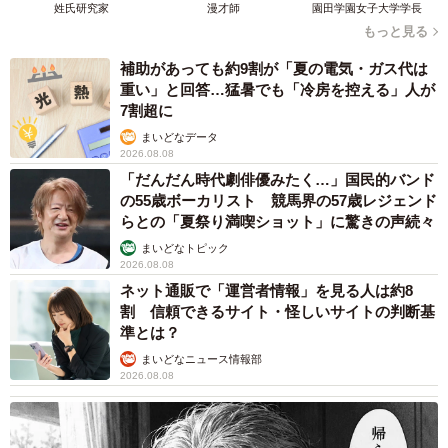
姓氏研究家
漫才師
園田学園女子大学学長
て来てくださるほど丁寧です。
もっと見る
補助があっても約9割が「夏の電気・ガス代は
ーー投稿したいか焼きやスパイシーチキンの味わいはいか
重い」と回答…猛暑でも「冷房を控える」人が
がでしたか
7割超に
まいどなデータ
ボンクレ台湾：スパイシーチキンは正直日本でもありそう
2026.08.08
「だんだん時代劇俳優みたく…」国民的バンド
な感じでしたが、イカは台湾で食べるイカ特有の肉厚でプ
の55歳ボーカリスト 競馬界の57歳レジェンド
リッとした食感、味が濃厚でした。ちなみに盛り付けもメ
らとの「夏祭り満喫ショット」に驚きの声続々
ニューの写真以上にきれいです。
まいどなトピック
2026.08.08
ネット通販で「運営者情報」を見る人は約8
ーーオススメのメニューは他にも？
割 信頼できるサイト・怪しいサイトの判断基
準とは？
ボンクレ台湾：蜂蜜起司總匯披薩（クアトロフォルマッ
まいどなニュース情報部
ジ）、蒜奶培根孢子甘藍（芽キャベツのソテー）、もうな
2026.08.08
いかもしれないメニューですが、キャベツと貝のペペロン
チーノ風です。