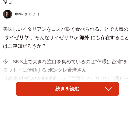
す」
中将 タカノリ
美味しいイタリアンをコスパ良く食べられることで人気の
サイゼリヤ
。そんなサイゼリヤが
海外
にも存在すること
はご存知だろうか？
今、SNS上で大きな注目を集めているのは"休暇は台湾"を
モットーに活動する
ボンクレ台湾さん
（@cNV0sCwzwn69458）が「台湾サイゼリヤは台湾ビー
ルがローカル店で呑むより手頃で台湾限定メニューが豊富
続きを読む
な所(定期)」と紹介した台湾のサイゼリヤ。