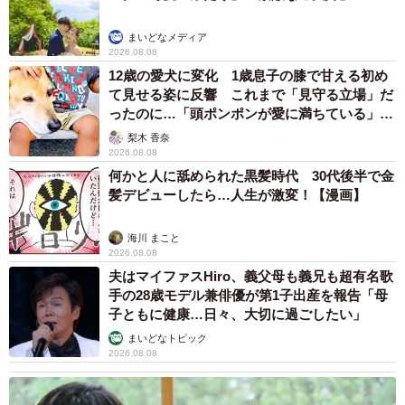
まいどなメディア
2026.08.08
12歳の愛犬に変化 1歳息子の膝で甘える初め
て見せる姿に反響 これまで「見守る立場」だ
ったのに…「頭ポンポンが愛に満ちている」
6/8
「尊…」
梨木 香奈
2026.08.08
台湾ビールが70元（約320円）（ボンクレ台湾さん提供）
何かと人に舐められた黒髪時代 30代後半で金
髪デビューしたら…人生が激変！【漫画】
あと、料理ではないですが、ティッシュも推したいです。
台湾のレストランでは大抵、正方形のティッシュが机や壁
海川 まこと
2026.08.08
に備え付けてあるのですが、サイゼリヤも台湾らしく専用
夫はマイファスHiro、義父母も義兄も超有名歌
のものが用意されておりました。日本のチェーンですがこ
手の28歳モデル兼俳優が第1子出産を報告「母
ういう現地っぽさに感動します。
子ともに健康…日々、大切に過ごしたい」
まいどなトピック
2026.08.08