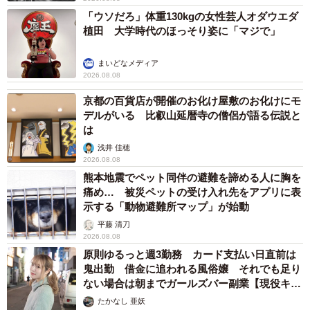
「ウソだろ」体重130kgの女性芸人オダウエダ
植田 大学時代のほっそり姿に「マジで」
まいどなメディア
2026.08.08
京都の百貨店が開催のお化け屋敷のお化けにモ
デルがいる 比叡山延暦寺の僧侶が語る伝説と
は
7/9
浅井 佳穂
2026.08.08
生後4カ月。ママが眠れない日々が続きます（提供：@sattun042さん）
熊本地震でペット同伴の避難を諦める人に胸を
痛め… 被災ペットの受け入れ先をアプリに表
そんな中でも、たまに見せてくれる3人の笑顔が嬉しかっ
示する「動物避難所マップ」が始動
たです。これからも『なんとかなる』と思いながら育児を
平藤 清刀
2026.08.08
頑張っていきたいと思います」
原則ゆるっと週3勤務 カード支払い日直前は
鬼出勤 借金に追われる風俗嬢 それでも足り
TikTok（
@sattun042
）では、スクスクと元気に育つあ
ない場合は朝までガールズバー副業【現役キャ
ストに取材】
お君、そら君、いく君の楽しい日常を見ることができま
たかなし 亜妖