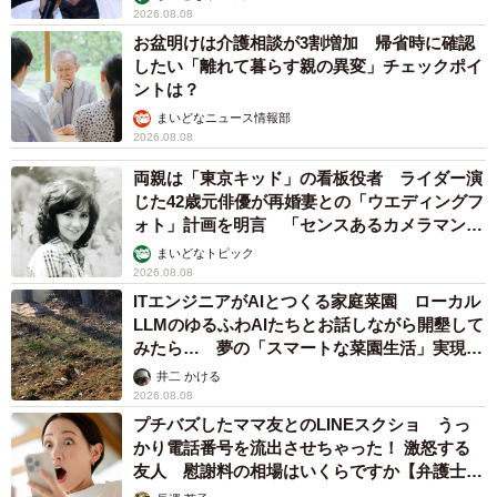
2026.08.08
お盆明けは介護相談が3割増加 帰省時に確認
したい「離れて暮らす親の異変」チェックポイ
ントは？
まいどなニュース情報部
2026.08.08
両親は「東京キッド」の看板役者 ライダー演
じた42歳元俳優が再婚妻との「ウエディングフ
ォト」計画を明言 「センスあるカメラマン求
む」
まいどなトピック
2026.08.08
ITエンジニアがAIとつくる家庭菜園 ローカル
LLMのゆるふわAIたちとお話しながら開墾して
みたら… 夢の「スマートな菜園生活」実現な
るか
井二 かける
2026.08.08
プチバズしたママ友とのLINEスクショ うっ
かり電話番号を流出させちゃった！ 激怒する
友人 慰謝料の相場はいくらですか【弁護士が
解説】