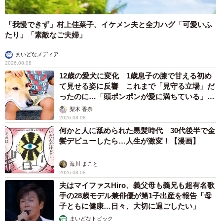
「我慢できず」村上佳菜子、イケメン夫と全力ハグ「可愛いふ
たり」「素敵なご夫婦」
まいどなメディア
2026.08.08
12歳の愛犬に変化 1歳息子の膝で甘える初め
て見せる姿に反響 これまで「見守る立場」だ
ったのに…「頭ポンポンが愛に満ちている」
「尊…」
梨木 香奈
2026.08.08
何かと人に舐められた黒髪時代 30代後半で金
髪デビューしたら…人生が激変！【漫画】
9/9
海川 まこと
2026.08.08
1歳のバースデーフォト。元気に育っています！（提供：@sattun042さ
ん）
夫はマイファスHiro、義父母も義兄も超有名歌
手の28歳モデル兼俳優が第1子出産を報告「母
子ともに健康…日々、大切に過ごしたい」
まいどなトピック