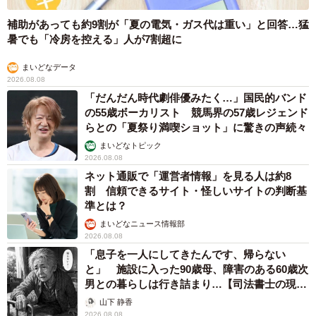
みんな同じ向きでぐっすり。生後2カ月の三つ子ちゃん（提供：
@sattun042さん）
補助があっても約9割が「夏の電気・ガス代は重い」と回答…猛
暑でも「冷房を控える」人が7割超に
ーー1歳を迎えた三つ子ちゃん、1年間を振り返っていかが
まいどなデータ
ですか？
2026.08.08
「だんだん時代劇俳優みたく…」国民的バンド
「一番大変だったのは8カ月くらいまでです。慣れない育児
の55歳ボーカリスト 競馬界の57歳レジェンド
らとの「夏祭り満喫ショット」に驚きの声続々
とストレスで20キロ体重が減りました。主人とも何度も何
まいどなトピック
度も喧嘩して、正直、死にたくなったことが何回もありま
2026.08.08
した。殺してほしい、とさえ主人に頼んだりしてしまって
ネット通販で「運営者情報」を見る人は約8
いたほどです。3人の泣き声が頭に響くことや、夜中に3人
割 信頼できるサイト・怪しいサイトの判断基
準とは？
が代わる代わる起きることで眠れないストレスなど…本当
まいどなニュース情報部
に大変でした。
2026.08.08
「息子を一人にしてきたんです、帰らない
と」 施設に入った90歳母、障害のある60歳次
男との暮らしは行き詰まり…【司法書士の現場
から】
山下 静香
2026.08.08