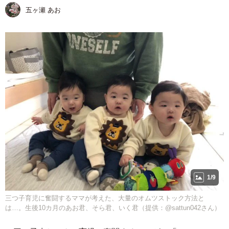
五ヶ瀬 あお
1/9
三つ子育児に奮闘するママが考えた、大量のオムツストック方法と
は…。生後10カ月のあお君、そら君、いく君（提供：@sattun042さん）