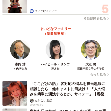
た。
まいどなメディア
夢中になってオムツで遊ぶ三つ子ちゃんの様子に、200件
６位以降を見る
を超えるコメントが寄せられました。
まいどなファミリー
（新着記事順）
「可愛いも3倍だけど大変さも3倍だ」
「三つ子ちゃん、『ついにこのオムツ届くようになった
ぞ〜見て〜！』と言わんばかりに遊んでいる姿が可愛い」
「三人寄れば文殊の知恵とはまさにこのこと（笑）」
森岡 浩
ハイヒール・リンゴ
大江 篤
姓氏研究家
漫才師
園田学園女子大学学長
@sattun042
#三つ子
#3つ子
#triplets
#多胎
#品胎
#双子
#3
もっと見る
つ子のいる生活
#三つ子の男の子
#twins
#11ヶ月
#赤ちゃん
#男の子
#boys
#boy
#小上がり
#小上がり和室
#小窓
#オム
「ここだけの話」 客対応の悩みを担当黒服に
ツ
#おむつ
♬ Everyday jingle that seems to be mischievous
相談したら…他キャストに筒抜け！ 「人の悩
みを簡単に漏洩するとか、サイテー」【現役キ
- hidekazu
ャストに取材】
たかなし 亜妖
2026.08.09
三つ子のオムツ消費量や出産、育児について、ママに話