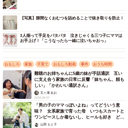
【写真】隙間なくおむつを詰めることで抜き取りを防止！
3人揃って手足をパタパタ 泣きじゃくる三つ子にママは
お手上げ！「こうなったら一緒に泣いちゃおっ」
おもしろ
家族
子育て
おもしろ動画
事件
おうち時間
難聴のお姉ちゃんに5歳の妹が手話通訳 互い
に支え合う家族の日常に反響「妹ちゃん、頼も
しい」「かわいい通訳さん」
五ヶ瀬 あお
2026.08.07
「男の子のママっぽいよね」ってどういう意
味？ 女系家族で育った母 いつもスカートと
ワンピースしか着ないし、ヒールも好き どの
へんが…
山岡 もと子