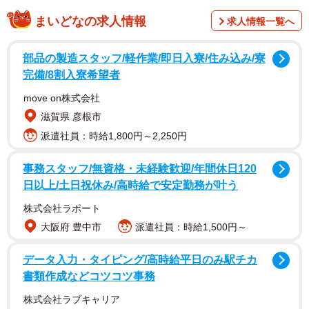
まいどなの求人情報
求人情報一覧へ
動画を投稿したのは、現在1歳を迎えた三つ子の男の子、
あお君、そら君、いく君を育てるママ（
@sattun042
）。
部品の製造スタッフ/軽作業/即日入寮/住み込み/寮
毎日消費するオムツを、少しでも楽に取り出せないかと考
完備/8割入寮希望者
えたのが、壁の小窓スペースを活用したオムツストック棚
move on株式会社
です。本来なら、ちょっとした写真の置き物などを置くス
滋賀県 彦根市
ペースのようですが、200枚強の紙オムツが見事に収納され
派遣社員：時給1,800円～2,250円
ています。
事務スタッフ/無資格・未経験歓迎/年間休日120
日以上/土日祝休み/高時給で安定勤務が叶う
株式会社ラポート
大阪府 豊中市
派遣社員：時給1,500円～
データ入力・タイピング/高時給平日のみ駅チカ
書類作成などコツコツ事務
株式会社ラブキャリア