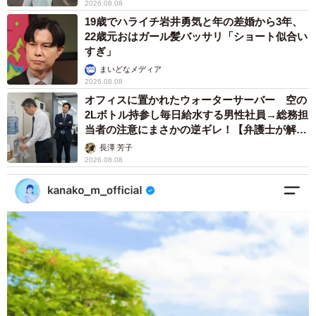
2026.08.08
す。Instagram（
@sachimi0321
）では、出産までの記録を
19歳でハライチ岩井勇気と年の差婚から3年、
詳しく綴っています。
22歳元おはガール髪バッサリ「ショート似合い
すぎ」
まいどなメディア
2026.08.08
オフィスに置かれたウォーターサーバー 空の
2Lボトル持参し毎日給水する男性社員→総務担
当者の注意にまさかの逆ギレ！【弁護士が解
説】
長澤 芳子
2026.08.08
8/9
生後6カ月。みんなバッチリお顔があがりました！（提供：@sattun042さ
ん）