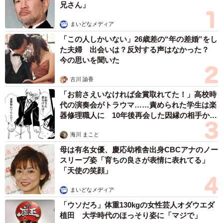
兄さん」
まいどなメディア
「この人しかいない」26歳差の“年の差婚”をし
た夫婦 出会いは？反対する声はなかった？
今の思いを聞いた
古川 諭香
「お前さえいなければ金賞取れてた！」高校時
代の演奏会がトラウマ……責められた学生は楽
器修理職人に 10年後再会した因縁の相手から
思わぬ申し出【漫画】
海川 まこと
4/9
母は有名女優、慶応幼稚舎出身CBCアナのノー
スリーブ姿「育ちの良さが表情に表れてる」
長男のあお君は、オムツ供給係……！？（提供：@sattun042さん）
「天使の笑顔」
オムツを振ってみたり、感触を確かめてみたり……終始
まいどなメディア
オムツで遊ぶ三つ子ちゃんに、ママは「もうこの小窓は使
「ウソだろ」体重130kgの女性芸人オダウエダ
植田 大学時代のほっそり姿に「マジで」
えないのか……」と半ば諦めのテロップを添えるのでし