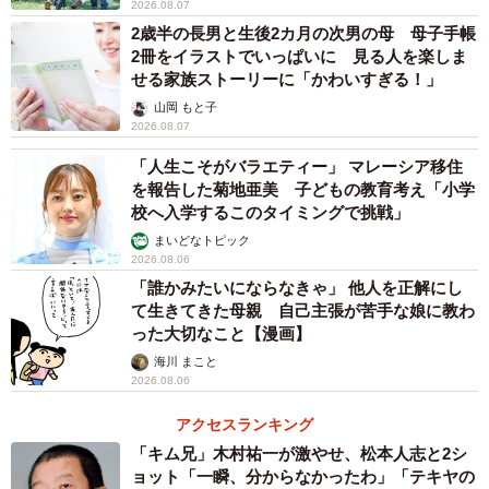
2026.08.07
2歳半の長男と生後2カ月の次男の母 母子手帳
2冊をイラストでいっぱいに 見る人を楽しま
3/9
せる家族ストーリーに「かわいすぎる！」
オムツで遊ぶの楽しい〜！（提供：@sattun042さん）
山岡 もと子
2026.08.07
つかまり立ちして新たなオムツを取ろうとしているのは
「人生こそがバラエティー」 マレーシア移住
長男のあお君、まるでオムツを他2人に供給しているように
を報告した菊地亜美 子どもの教育考え「小学
校へ入学するこのタイミングで挑戦」
も見え、「リーダーが配ってますね（笑）」というコメン
まいどなトピック
トも寄せられました。
2026.08.06
「誰かみたいにならなきゃ」 他人を正解にし
て生きてきた母親 自己主張が苦手な娘に教わ
った大切なこと【漫画】
海川 まこと
2026.08.06
アクセスランキング
「キム兄」木村祐一が激やせ、松本人志と2シ
ョット「一瞬、分からなかったわ」「テキヤの