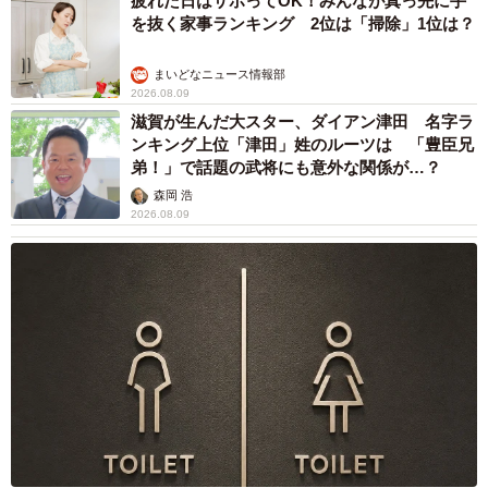
疲れた日はサボってOK！みんなが真っ先に手
を聞きました。
を抜く家事ランキング 2位は「掃除」1位は？
ーー1日で消費するオムツの量は？
まいどなニュース情報部
2026.08.09
滋賀が生んだ大スター、ダイアン津田 名字ラ
「朝昼晩のごはん前、お風呂、その他の時間などに変える
ンキング上位「津田」姓のルーツは 「豊臣兄
こともあるので、3人合わせて、1日約15枚程度です。オム
弟！」で話題の武将にも意外な関係が…？
ツを買う時は毎回万超えです…！」
森岡 浩
2026.08.09
ーー現在はオムツ棚はどうされていますか？
「現在はまだ、そのまま小窓を利用しています。ギッチギ
チにオムツを入れれば取りにくいのか、諦めてくれるので
（笑）」