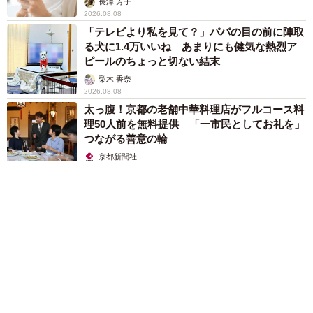
長澤 芳子
2026.08.08
「テレビより私を見て？」パパの目の前に陣取
る犬に1.4万いいね あまりにも健気な熱烈ア
ピールのちょっと切ない結末
梨木 香奈
2026.08.08
太っ腹！京都の老舗中華料理店がフルコース料
理50人前を無料提供 「一市民としてお礼を」
つながる善意の輪
京都新聞社
2026.08.08