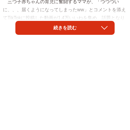
三つ子赤ちゃんの育児に奮闘するママが、「つつつい
に、、、届くようになってしまったww」とコメントを添え
てTikTokに投稿した動画が1.4万いいねを集め、話題となり
ました。ママが知恵を絞った大量のオムツストックに手を
続きを読む
伸ばし、つかみ取ったオムツで楽しそうに遊ぶ三つ子ちゃ
んに「三つ子で共犯（笑）」「可愛さも大変さも3倍！」と
反響が寄せられています。