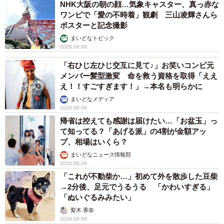
NHK大阪の朝の顔…気象キャスター、真っ赤な
ることを医師から突然告げられました。そのまま車椅子で
ワンピで「愛の不時着」観劇 三山凌輝さんら
入院部屋へ連れて行かれ、約1カ月、部屋の中とトイレ以外
ポスターと記念撮影
は歩行禁止で、絶対安静でした。嬉しさよりも、『え？入
まいどなトピック
院？三つ子？え、家に帰れないの？』と状況についていけ
2026.08.09
ず、ぽけ〜っという感じでした（笑）。
「右ひじ左ひじ交互に見て♪」お笑いコンビ元
メンバー髪型激変 命を救う資格を取得「ええ
え！！すごすぎます！」→本名も明らかに
それから多胎児の出産に対応できる大きな病院を紹介し
まいどなメディア
てもらい、通院しながら自宅での妊婦生活が始まりまし
2026.08.09
た。三つ子の妊娠は母体にかなりの負担がかかるようで、
帰省は控えても感謝は届けたい…「お盆玉」っ
妊娠週数28週までもてばいい方、いつ入院になってもおか
て知ってる？「あげる派」の4割が金額アッ
プ、相場はいくら？
しくない、と言われていました。
まいどなニュース情報部
2026.08.09
私はなるべくお腹の中で大きく育ててから産んであげた
「これが不動柴か…」初めて外を散歩した豆柴
かったので、自宅ではほぼ動かず、家事などもほぼ主人に
→2分後、足元でうるうる 「かわいすぎる」
「ぬいぐるみみたい」
お願いしていました。もちろん喧嘩ばかりしていましたが
梨木 香奈
（笑）。それぐらい安静にしているようにと言われていま
2026.08.09