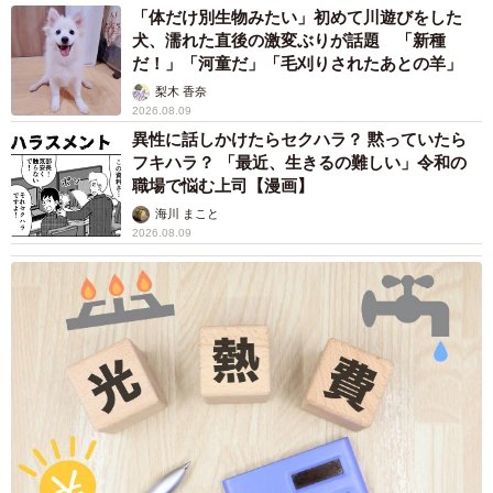
した。
「体だけ別生物みたい」初めて川遊びをした
犬、濡れた直後の激変ぶりが話題 「新種
安静にしていたおかげもあったのか、32週まで自宅で過
だ！」「河童だ」「毛刈りされたあとの羊」
ごし、結果的には正期産の37週で出産できました。ここま
梨木 香奈
2026.08.09
で長く在胎週数を保てた三つ子はなかなかいないそうで、
異性に話しかけたらセクハラ？ 黙っていたら
そこはもってよかったと思いました」
フキハラ？ 「最近、生きるの難しい」令和の
職場で悩む上司【漫画】
海川 まこと
2026.08.09
6/9