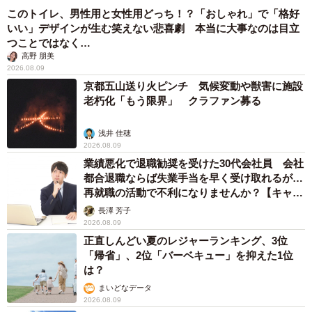
このトイレ、男性用と女性用どっち！？「おしゃれ」で「格好
いい」デザインが生む笑えない悲喜劇 本当に大事なのは目立
つことではなく…
高野 朋美
2026.08.09
京都五山送り火ピンチ 気候変動や獣害に施設
老朽化「もう限界」 クラファン募る
浅井 佳穂
2026.08.09
5/9
業績悪化で退職勧奨を受けた30代会社員 会社
都合退職ならば失業手当を早く受け取れるが…
隙間なくオムツを詰めることで三つ子ちゃんのイタズラを防止している
再就職の活動で不利になりませんか？【キャリ
そう（提供：@sattun042さん）
アカウンセラーが解説】
長澤 芳子
2026.08.09
ーー妊娠がわかってから出産するまでに印象に残っている
正直しんどい夏のレジャーランキング、3位
ことは？
「帰省」、2位「バーベキュー」を抑えた1位
は？
「妊娠検査薬が陽性だったので、次の日産婦人科へ行く
まいどなデータ
と、卵巣の腫れによる即入院に加え、三つ子の可能性があ
2026.08.09