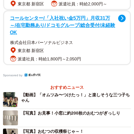
東京都 新宿区
派遣社員：時給2,000円～
コールセンター/「入社祝い金5万円」月収31万
～/在宅勤務あり/ドコモグループ/総合受付/未経験
2/9
OK
株式会社日本パーソナルビジネス
小窓に約200枚のオムツがぎっしり……！（提供：@sattun042さん）
東京都 新宿区
そんなある日のこと、ついに三つ子ちゃん等がオムツの
派遣社員：時給1,800円～2,050円
存在に気づいてしまったようです。3人のまわりには、すで
に複数のオムツが散乱し、みんな思い思いに遊んでいま
Sponsored by
す。
おすすめニュース
【動画】「オムツみ〜つけたっ！」と楽しそうな三つ子ち
ゃん
【写真】お見事！小窓に約200枚のおむつがぎっしり
【写真】おむつの収穫祭じゃ～！