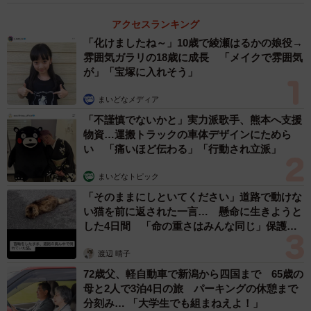
ーー「千葉県警年頭視閲式」は毎年ご覧になっているので
アクセスランキング
すか？
「化けましたね～」10歳で綾瀬はるかの娘役→
雰囲気ガラリの18歳に成長 「メイクで雰囲気
「予定が空いていれば毎年見学に行っています。今年は能
が」「宝塚に入れそう」
登半島地震の災害対応でオープニングイベントが中止にな
りましたが、警察官や特殊部隊の行進が目を引きました。
まいどなメディア
「不謹慎でないかと」実力派歌手、熊本へ支援
毎年のことですが、ワンちゃんが大好きなので、やはり警
物資…運搬トラックの車体デザインにためら
察犬部隊の行進がいちばん可愛くて印象に残りました」
い 「痛いほど伝わる」「行動され立派」
まいどなトピック
「そのままにしといてください」道路で動けな
い猫を前に返された一言… 懸命に生きようと
した4日間 「命の重さはみんな同じ」保護団
体代表の訴え
渡辺 晴子
72歳父、軽自動車で新潟から四国まで 65歳の
母と2人で3泊4日の旅 パーキングの休憩まで
分刻み… 「大学生でも組まねえよ！」