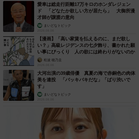
愛車は総走行距離17万キロのホンダレジェン
ド 「どなたか欲しい方が居たら」 大御所漫
才師が譲渡の意向
まいどなトピック
2026.08.06
【漫画】「高い家賃を払えるのに、まだ欲し
い？」高級レジデンスの七夕飾り、書かれた願
い事にびっくり 人の欲には終わりがないのか
松波 穂乃圭
2026.08.06
大河出演の39歳俳優 真夏の海で赤銅色の肉体
美を連投 「バッキバキだな」「ばり渋いで
す」
まいどなトピック
2026.08.06