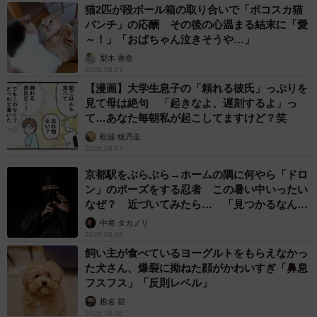
猫2匹が段ボール箱の取り合いで「ポコスカ猫
パンチ」の応酬 その後の心温まる結末に「愛
～！」「おばちゃん泣きそうや…」
梨木 香奈
2026.08.07
【漫画】大学生息子の「頼れる彼氏」っぷりを
見て母は絶句 「起きなよ、遅刻するよ」っ
て…あなた毎朝私が起こしてますけど？笑
松波 穂乃圭
2026.08.07
京都駅をぶらぶら→ホームの隅に何やら「ドロ
ン」のポーズをする忍者 この暑い中いったい
なぜ？ 近づいてみたら… 「見つかるなんて
3/9
未熟」
中将 タカノリ
2026.08.06
「ねぇ、まだですか？って目で見てる（笑）」というコメントも（動画
らキャプチャー／提供：ゆるふわ怪電波☆埼玉さん
飼い主が食べているヨーグルトをもらえなかっ
@yuruhuwa_kdenpa）
た犬さん、爆裂に拗ねた顔がかわいすぎ「鼻息
フスフス」「反則レベル」
「あー寝ちゃってるね」「かわいいねぇ」
椎名 碧
2026.08.06