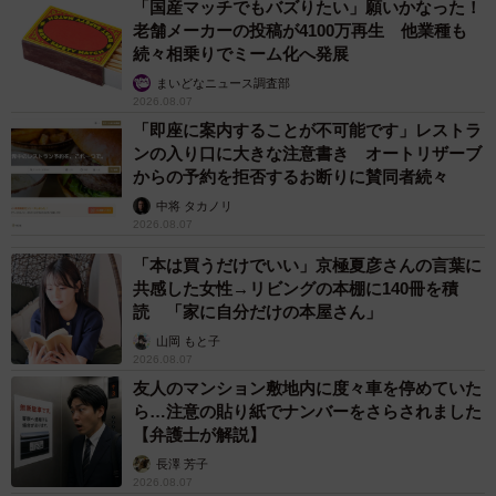
「国産マッチでもバズりたい」願いかなった！
老舗メーカーの投稿が4100万再生 他業種も
続々相乗りでミーム化へ発展
7/9
まいどなニュース調査部
2026.08.07
銃器対策部隊＆成田空港警備隊の皆さん（画像提供：ゆるふわ怪電波☆
「即座に案内することが不可能です」レストラ
埼玉さん@yuruhuwa_kdenpa）
ンの入り口に大きな注意書き オートリザーブ
からの予約を拒否するお断りに賛同者続々
千葉県警年頭視閲式
中将 タカノリ
2026.08.07
人間の式典に完全に飽きてるワンちゃん可愛い
「本は買うだけでいい」京極夏彦さんの言葉に
共感した女性→リビングの本棚に140冊を積
pic.twitter.com/1QSe0UOegS
読 「家に自分だけの本屋さん」
山岡 もと子
— ゆるふわ怪電波☆埼玉 (@yuruhuwa_kdenpa)
January
2026.08.07
16, 2024
友人のマンション敷地内に度々車を停めていた
ら…注意の貼り紙でナンバーをさらされました
【弁護士が解説】
長澤 芳子
2026.08.07