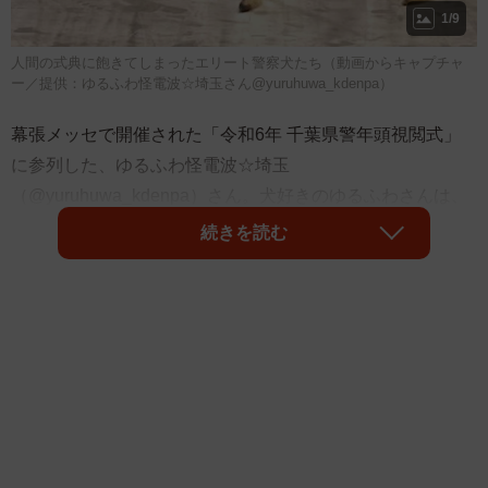
1/9
人間の式典に飽きてしまったエリート警察犬たち（動画からキャプチャ
ー／提供：ゆるふわ怪電波☆埼玉さん@yuruhuwa_kdenpa）
幕張メッセで開催された「令和6年 千葉県警年頭視閲式」
に参列した、ゆるふわ怪電波☆埼玉
（@yuruhuwa_kdenpa）さん。犬好きのゆるふわさんは、
毎年視閲式に参列する警察犬の様子を楽しみにしているそ
続きを読む
うです。