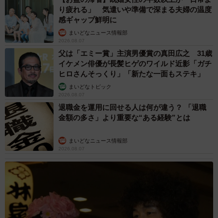
ねぇねぇ、いつもみたいに「探せ」ってやつやろうよ～（動画からキャ
り疲れる」 気遣いや準備で深まる夫婦の温度
プチャー／提供：ゆるふわ怪電波☆埼玉さん@yuruhuwa_kdenpa）
感ギャップ鮮明に
◇ ◇
まいどなニュース情報部
2026.08.07
父は「エミー賞」主演男優賞の真田広之 31歳
犬は臭覚にも聴覚にも運動能力にも優れた動物ですが、人
イケメン俳優が長髪ヒゲのワイルド近影「ガチ
間と異なり、集中力が持続するのは10分程度なのだそうで
ヒロさんそっくり」「新たな一面もステキ」
す。
まいどなトピック
2026.08.07
退職金を運用に回せる人は何が違う？ 「退職
式典中に集中力が切れてしまった警察犬たちですが、どの
金額の多さ」より重要な“ある経験”とは
ワンちゃんもハンドラーさんの側で甘えたりリラックスし
ており、犬たちとハンドラーさんたちの強い信頼関係が伝
まいどなニュース情報部
2026.08.07
わってきます。