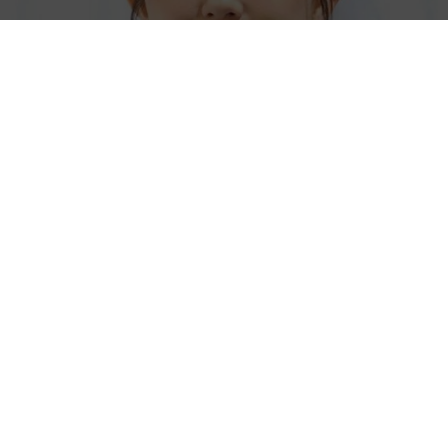
「人生こそがバラエティー」 マレーシア移住を報告した菊地亜
美 子どもの教育考え「小学校へ入学するこのタイミングで挑
戦」
まいどなトピック
2026.08.06
「明日ひま？」 知り合いから唐突なメッセー
ジ 用件次第で断ることもできる賢い返信文と
は？【漫画】
海川 まこと
2026.08.06
コガネムシを見つめる猫とパパ、偶然生まれた
神々しい構図が「宗教画のよう」と話題 「尊
い」「ていうかライオンキング」
梨木 香奈
2026.08.06