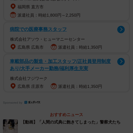
「わんちゃん申し訳ない（苦笑）」
福岡県 直方市
「だって仕事するわけでもないしおやつもらえることもな
派遣社員：時給1,800円～2,250円
いんだから、人間に付き合って退屈だわなぁ」
「これくらいがメンタル強くていいのかもですね」
病院での医療事務スタッフ
「人間でもこういうのは飽きちゃいますしねｗ」
株式会社アソウ・ヒューマニーセンター
広島県 広島市
派遣社員：時給1,350円
車載部品の製造・加工スタッフ/正社員登用制度
あり/大手メーカー勤務/福利厚生充実
株式会社フジワーク
広島県 庄原市
派遣社員：時給1,350円
Sponsored by
おすすめニュース
【動画】「人間の式典に飽きてしまった」警察犬たち
2/9