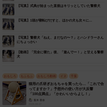
大勢の観客が見守る緊張感あふれる式典の最中でも、信頼出来るハンド
ラーさんが側にいるので超リラックスしている警察犬さん（画像提供：
【写真】式典が始まった直後はキリッとしていた警察犬
ゆるふわ怪電波☆埼玉さん@yuruhuwa_kdenpa）
【写真】1頭が寝転びだすと、ほかの犬も次々に…
式典に参列した警察犬部隊は、千葉県警鑑識課に所属する
超エリート犬たち。こんなにリラックスしていて大丈夫な
の？という声も寄せられましたが、実は完全に寝ちゃって
【写真】警察犬「ねえ、まだなの〜？」とハンドラーさん
いたワンちゃんも、行方不明者を発見して表彰されている
にちょっかい
超優秀なワンちゃんなのです。
【動画】「完全に寝た」後、「遊んでー！」と甘える警察
犬
「式が長かったんかな？可愛いわw」
「見た目は凛々しいけど中身可愛い～」
「いつも可愛がってもらってるんだろうなぁ…とほっこ
おもしろ
もふもふ
おもしろ動画
イヌ
千葉
り」
猫用の爪研ぎおもちゃを買ったら…「これで合
ってますか？」予想外の使い方が大反響
こんな楽しいコメントも殺到した千葉県警のエリート警察
「100点満点」「かわいいからよし！」
犬たちの様子について、視閲式を観覧したゆるふわ怪電波
梨木 香奈
2026.08.07
☆埼玉さんにお話を聞きました。