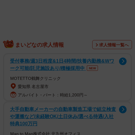
「人間の式典に完全に飽きてるワンちゃん可愛い」
まいどなの求人情報
求人情報一覧へ
そうつぶやき、ゆるふわ怪電波☆埼玉さんがX（旧Twitter）
に投稿したのは、式典に飽きたのか、ハンドラーさんの横
受付事務/週3日程度&1日4時間/扶養内勤務&Wワ
でくつろぎ始める警察犬たちの可愛い姿。なかでも注目を
ーク可能/託児施設あり/積極採用中
NEW
集めたのが、ピーピー鳴きながらハンドラーさんに甘えた
MOTETTO鶴舞クリニック
り、最後には完全に寝てしまったワンちゃん…。いつも
愛知県 名古屋市
凛々しい警察犬たちの可愛い姿に、多くのコメントが寄せ
アルバイト・パート：時給1,200円～
られました。
大手自動車メーカーの自動車製造工場で組立検査
「式が長かったんかな？」「メンタル強くてい
や運搬など/未経験OK/土日休み/選べる待遇/入社
特典100万円
い」
Man to Man株式会社 北九州オフィス