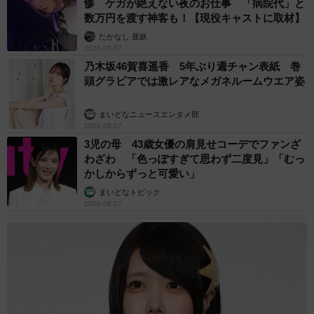
惨 ケガが絶えない夜のお仕事 「病院代」と
ーー式典終了後の警察犬たちはどんな様子でしたか？
数万円を渡す神客も！【現役キャストに取材】
たかなし 亜妖
2026.08.07
「式典終了後はまた綺麗に隊列を揃えて行進しながら戻っ
乃木坂46賀喜遥香 5年ぶり週チャン表紙 巻
ていきました」
頭グラビアでは激レアなメガネルームウエア姿
まいどなニュースエンタメ部
2026.08.07
3児の母 43歳女優の肩見せコーデでファンざ
わざわ 「色っぽすぎて思わず二度見」「むっ
かしからずっと可愛い」
まいどなトピック
2026.08.07