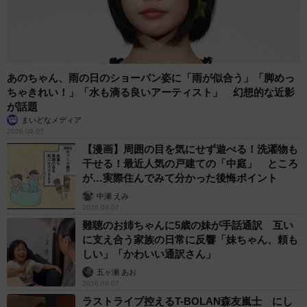
5/9
あのちゃん、雨の日のショーパン姿に「雨が似合う」「脚めっ
式典が始まった時はキリッと待機していたワンちゃんたち（動画からキ
ちゃきれい！」「水も滴る良いアーティスト」 幻想的な近影
ャプチャー／提供：ゆるふわ怪電波☆埼玉さん@yuruhuwa_kdenpa）
が話題
まいどなメディア
ーー当日はパトカーなどの屋外展示や撮影会の時間も設け
2026.08.07
【漫画】周囲の目を気にせず遊べる！洗濯物も
られていたそうですね。警察犬たちとの触れ合い時間など
干せる！最近人気の戸建ての「中庭」 ところ
は…？
が…実際住んでみて分かった後悔ポイント
中瀬 えみ
「私が帰る時にはちょうど警察犬たちが車両に撤収してい
2026.08.07
難聴のお姉ちゃんに5歳の妹が手話通訳 互い
たので、触れ合いの時間はなかったように思いました。可
に支え合う家族の日常に反響「妹ちゃん、頼も
愛いので、支障がなければぜひ式典後の屋外展示に警察犬
しい」「かわいい通訳さん」
部隊も登場して欲しいですね」
五ヶ瀬 あお
2026.08.07
ラストライブ控えるT-BOLAN森友嵐士 にし