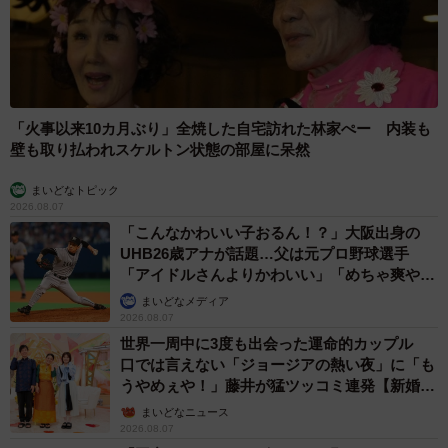
「火事以来10カ月ぶり」全焼した自宅訪れた林家ぺー 内装も
壁も取り払われスケルトン状態の部屋に呆然
まいどなトピック
2026.08.07
「こんなかわいい子おるん！？」大阪出身の
UHB26歳アナが話題…父は元プロ野球選手
「アイドルさんよりかわいい」「めちゃ爽や
か」
まいどなメディア
2026.08.07
世界一周中に3度も出会った運命的カップル
口では言えない「ジョージアの熱い夜」に「も
うやめぇや！」藤井が猛ツッコミ連発【新婚さ
ん】
まいどなニュース
2026.08.07