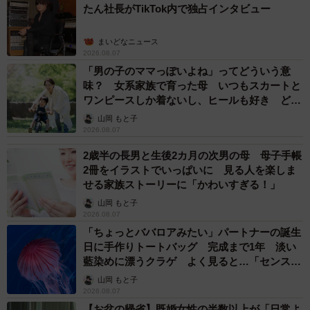
たん社長がTikTok内で独占インタビュー
まいどなニュース
2026.08.07
「男の子のママっぽいよね」ってどういう意
味？ 女系家族で育った母 いつもスカートと
ワンピースしか着ないし、ヒールも好き どの
へんが…
山岡 もと子
2026.08.07
2歳半の長男と生後2カ月の次男の母 母子手帳
2冊をイラストでいっぱいに 見る人を楽しま
せる家族ストーリーに「かわいすぎる！」
山岡 もと子
2026.08.07
「ちょっとババロアみたい」パートナーの誕生
日に手作りトートバッグ 完成まで1年 淡い
藍染めに漂うクラゲ よく見ると…「センスす
ごい」
山岡 もと子
6/9
2026.08.07
【お盆の帰省】既婚女性の半数以上が「日常よ