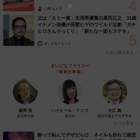
山岡 もと子
父は「エミー賞」主演男優賞の真田広之 31歳
4/9
イケメン俳優が長髪ヒゲのワイルド近影「ガチ
「令和6年 千葉県警年頭視閲式」のプログラム。式典に参列した警察犬部
ヒロさんそっくり」「新たな一面もステキ」
隊は千葉県警鑑識課に所属する超エリート犬たち（画像提供：ゆるふわ
怪電波☆埼玉さん@yuruhuwa_kdenpa）
まいどなトピック
６位以降を見る
ーー式典の最中に飽きてしまったワンちゃんですが、周り
の観覧者の方々も気づいていた様子でしたか？
まいどなファミリー
（新着記事順）
「周りの見学者の方も、『あー寝ちゃってるね』『かわい
いねぇ』と話しているのが聞こえてきました」
ーーお話や挨拶はどのくらいの時間だったのですか？
森岡 浩
ハイヒール・リンゴ
大江 篤
姓氏研究家
漫才師
園田学園女子大学学長
「訓示や挨拶、来賓紹介、祝辞とお話や紹介が20分以上は
もっと見る
続いていたと思います」
酔って転んでアザだらけ ネイルも折れて超悲